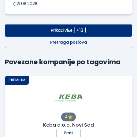
21.08.2026.
Prikaži više [ +13 ]
Pretraga poslova
Povezane kompanije po tagovima
PREMIUM
4
Keba d.o.o. Novi Sad
Prati