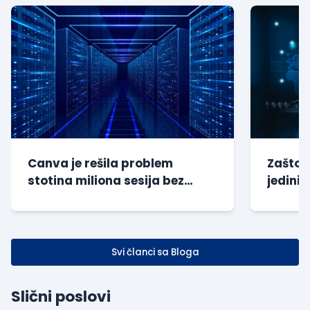
Canva je rešila problem
Zašto s
stotina miliona sesija bez
jedini 
dodatnog opterećenja baze
kompan
Svi članci sa Bloga
Slični poslovi