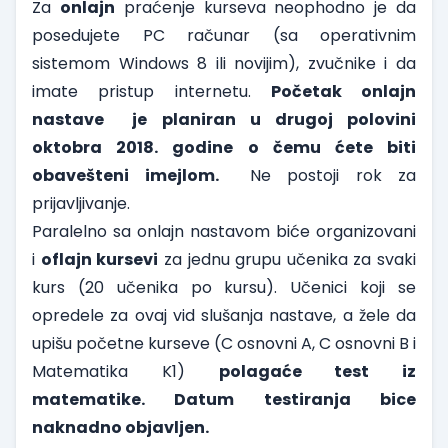
Za
onlajn
praćenje kurseva neophodno je da
posedujete PC računar (sa operativnim
sistemom Windows 8 ili novijim), zvučnike i da
imate pristup internetu.
Početak onlajn
nastave je planiran u drugoj polovini
oktobra 2018. godine o čemu ćete biti
obavešteni imejlom.
Ne postoji rok za
prijavljivanje.
Paralelno sa onlajn nastavom biće organizovani
i
oflajn kursevi
za jednu grupu učenika za svaki
kurs (20 učenika po kursu). Učenici koji se
opredele za ovaj vid slušanja nastave, a žele da
upišu početne kurseve (C osnovni A, C osnovni B i
Matematika K1)
polagaće test iz
matematike.
Datum testiranja bice
naknadno objavljen
.