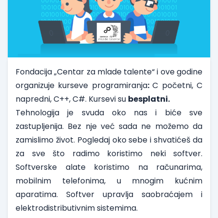
Fondacija „Centar za mlade talente“ i ove godine
organizuje kurseve programiranja
:
C početni, C
napredni, C++, C#. Kursevi su
besplatni.
Tehnologija je svuda oko nas i biće sve
zastupljenija. Bez nje već sada ne možemo da
zamislimo život. Pogledaj oko sebe i shvatićeš da
za sve što radimo koristimo neki softver.
Softverske alate koristimo na računarima,
mobilnim telefonima, u mnogim kućnim
aparatima. Softver upravlja saobraćajem i
elektrodistributivnim sistemima.