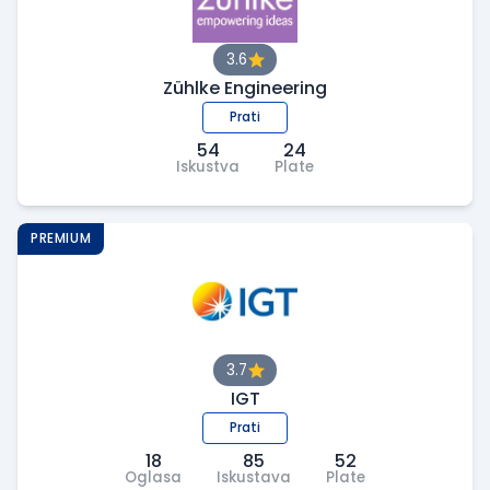
3.6
Zühlke Engineering
Prati
54
24
Iskustva
Plate
PREMIUM
3.7
IGT
Prati
18
85
52
Oglasa
Iskustava
Plate