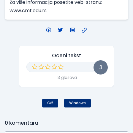
Za više informacija posetite veb-stranu:
www.cmt.edu.rs
Oceni tekst
3
13 glasova
C#
Windows
0
komentara