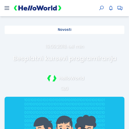
Novosti
19.09.2018.
·
1 min
Besplatni kursevi programiranja
HelloWorld
0