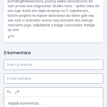
kontakt@helloworld.rs
, postoji velika verovatnoća da
vam je baš ona odgovorila. Ukoliko niste – jedva čeka da
vas čuje. Kada ste željni druženja sa IT zajednicom,
bacite pogled na najave dešavanja da vidite gde vas
sve vodi. U slobodno vreme svoj nestašni duh smiruje
časovima joge, zaljubljenik u knjige i putovanja. Raduje
se zimi.
16
0
komentara