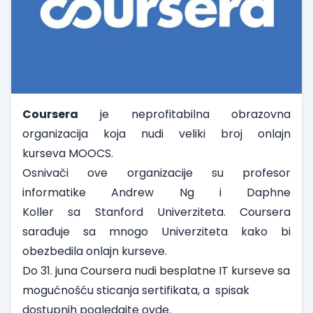
Coursera
je neprofitabilna obrazovna
organizacija koja nudi veliki broj onlajn
kurseva MOOCS.
Osnivači ove organizacije su profesor
informatike Andrew Ng
i Daphne
Koller sa Stanford Univerziteta. Coursera
sarađuje sa mnogo Univerziteta kako bi
obezbedila onlajn kurseve.
Do 31. juna Coursera nudi besplatne IT kurseve sa
mogućnošću sticanja sertifikata, a spisak
dostupnih pogledajte
ovde
.