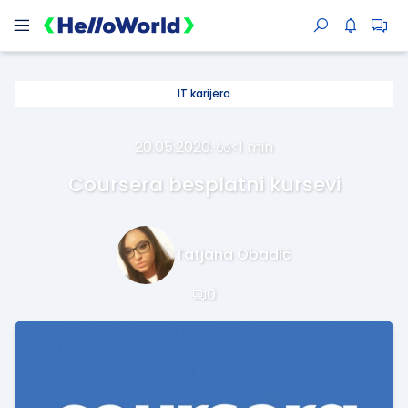
IT karijera
20.05.2020.
·
<1 min
Coursera besplatni kursevi
Tatjana Obadić
0