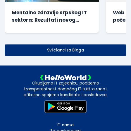
Mentalno zdravlje srpskog IT
Web di
sektora: Rezultati novog
početn
istraživanja
| Besp
Svi članci sa Bloga
Okupljamo IT zajednicu, podižemo
transparentnost domaćeg IT tržišta rada i
efikasno spajamo kandidate i poslodavce.
O nama
Za poslodavce