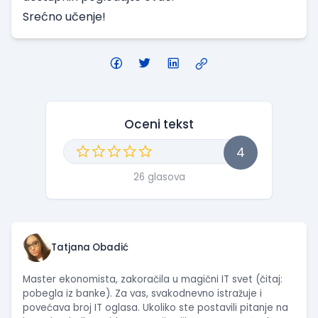
Srećno učenje!
Oceni tekst
4
26 glasova
Tatjana Obadić
Master ekonomista, zakoračila u magični IT svet (čitaj:
pobegla iz banke). Za vas, svakodnevno istražuje i
povećava broj IT oglasa. Ukoliko ste postavili pitanje na