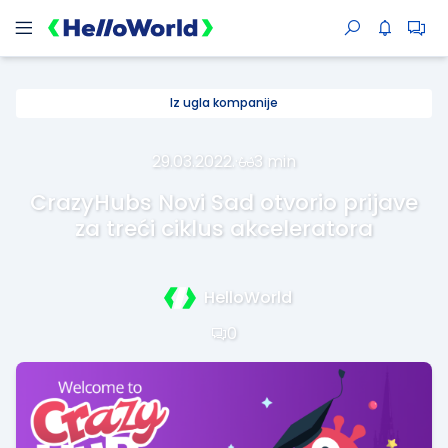
Iz ugla kompanije
29.03.2022.
·
3 min
CrazyHubs Novi Sad otvorio prijave
za treći ciklus akceleratora
HelloWorld
0