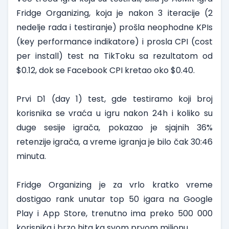
Fridge Organizing, koja je nakon 3 iteracije (2
nedelje rada i testiranje) prošla neophodne KPIs
(key performance indikatore) i prosla CPI (cost
per install) test na TikToku sa rezultatom od
$0.12, dok se Facebook CPI kretao oko $0.40.
Prvi D1 (day 1) test, gde testiramo koji broj
korisnika se vraća u igru nakon 24h i koliko su
duge sesije igrača, pokazao je sjajnih 36%
retenzije igrača, a vreme igranja je bilo čak 30:46
minuta.
Fridge Organizing
je za vrlo kratko vreme
dostigao rank unutar top 50 igara na Google
Play i App Store, trenutno ima preko 500 000
korisnika i brzo hita ka svom prvom milionu.