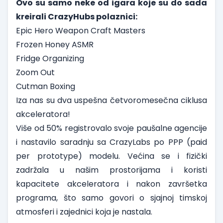
Ovo su samo neke od igara koje su do sada
kreirali CrazyHubs polaznici:
Epic Hero Weapon Craft Masters
Frozen Honey ASMR
Fridge Organizing
Zoom Out
Cutman Boxing
Iza nas su dva uspešna četvoromesečna ciklusa
akceleratora!
Više od 50% registrovalo svoje paušalne agencije
i nastavilo saradnju sa CrazyLabs po PPP (paid
per prototype) modelu. Većina se i fizički
zadržala u našim prostorijama i koristi
kapacitete akceleratora i nakon završetka
programa, što samo govori o sjajnoj timskoj
atmosferi i zajednici koja je nastala.