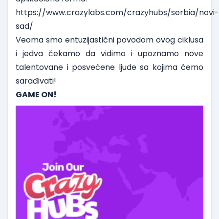
https://www.crazylabs.com/crazyhubs/serbia/novi-
sad/
Veoma smo entuzijastični povodom ovog ciklusa
i jedva čekamo da vidimo i upoznamo nove
talentovane i posvećene ljude sa kojima ćemo
sarađivati!
GAME ON!