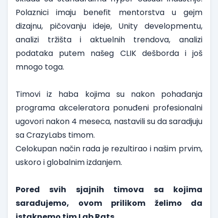
Polaznici imaju benefit mentorstva u gejm
dizajnu, pičovanju ideje, Unity developmentu,
analizi tržišta i aktuelnih trendova, analizi
podataka putem našeg CLIK dešborda i još
mnogo toga.
Timovi iz haba kojima su nakon pohađanja
programa akceleratora ponuđeni profesionalni
ugovori nakon 4 meseca, nastavili su da saradjuju
sa CrazyLabs timom.
Celokupan način rada je rezultirao i našim prvim,
uskoro i globalnim izdanjem.
Pored svih sjajnih timova sa kojima
sarađujemo, ovom prilikom želimo da
istaknemo tim Lab Rats.