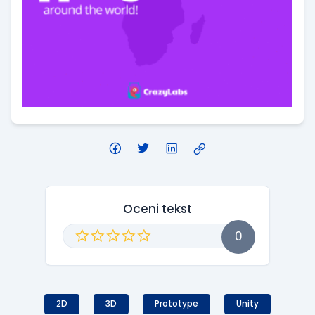
Oceni tekst
0
2D
3D
Prototype
Unity