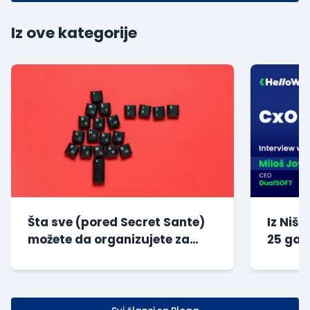
Iz ove kategorije
Šta sve (pored Secret Sante)
Iz Niša
možete da organizujete za
25 god
svoje zaposlene tokom...
kompan