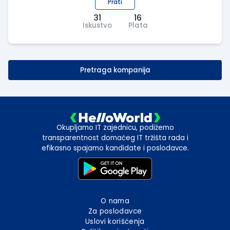
Prati
31
16
Iskustvo
Plata
Pretraga kompanija
Okupljamo IT zajednicu, podižemo
transparentnost domaćeg IT tržišta rada i
efikasno spajamo kandidate i poslodavce.
O nama
Za poslodavce
Uslovi korišćenja