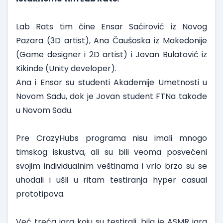
Lab Rats tim č
ine Ensar Saćirović iz Novog
Pazara (3D artist), Ana Čaušoska iz Makedonije
(Game designer i 2D artist) i Jovan Bulatović iz
Kikinde (Unity developer).
Ana i Ensar su studenti Akademije Umetnosti u
Novom Sadu, dok je Jovan student FTNa takođe
u Novom Sadu.
Pre CrazyHubs programa nisu imali mnogo
timskog iskustva, ali su bili veoma posvećeni
svojim individualnim veštinama i vrlo brzo su se
uhodali i ušli u ritam testiranja hyper casual
prototipova.
Već treća igra koju su testirali, bila je ASMR igra