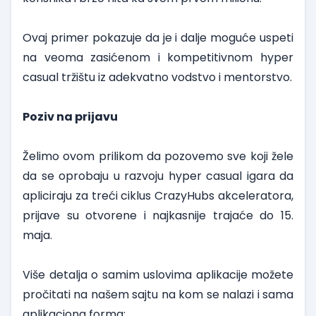
Ovaj primer pokazuje da je i dalje moguće uspeti
na veoma zasićenom i kompetitivnom hyper
casual tržištu iz adekvatno vodstvo i mentorstvo.
Poziv na prijavu
Želimo ovom prilikom da pozovemo sve koji žele
da se oprobaju u razvoju hyper casual igara da
apliciraju za treći ciklus CrazyHubs akceleratora,
prijave su otvorene i najkasnije trajaće do 15.
maja.
Više detalja o samim uslovima aplikacije možete
pročitati na našem sajtu na kom se nalazi i sama
aplikaciona forma: