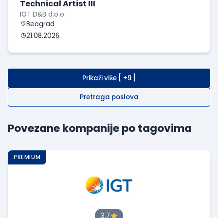
Technical Artist III
IGT D&B d.o.o.
Beograd
21.08.2026.
Prikaži više [ +9 ]
Pretraga poslova
Povezane kompanije po tagovima
PREMIUM
3.7