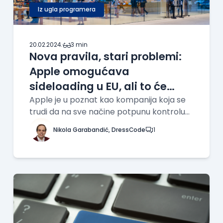
Iz ugla programera
20.02.2024.
·
3 min
Nova pravila, stari problemi:
Apple omogućava
sideloading u EU, ali to će
staviti developere u
Apple je u poznat kao kompanija koja se
trudi da na sve načine potpunu kontrolu
nezavidnu situaciju
nad iPhone telefonima - svojim
Nikola Garabandić, DressCode
1
najprodavanijim uređajima je počeo da
uvodi USB-C port kao standard na svojim
laptopovima i tabletima još 2015. godine
(prvi put sa MacBook Pro