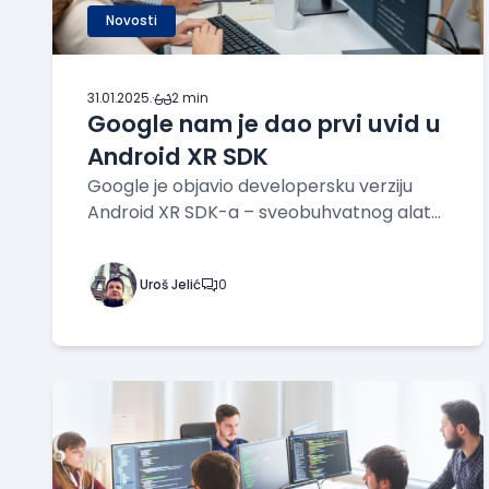
Novosti
31.01.2025.
·
2 min
Google nam je dao prvi uvid u
Android XR SDK
Google je objavio developersku verziju
Android XR SDK-a – sveobuhvatnog alata
za svoju platformu za mešovitu stvarnost,
kreiranu u saradnji sa kompanijama
Uroš Jelić
0
Samsung i Qualcomm. XR označava
proširenu stvarnost (Extended Reality), a
Android XR se opisuje k