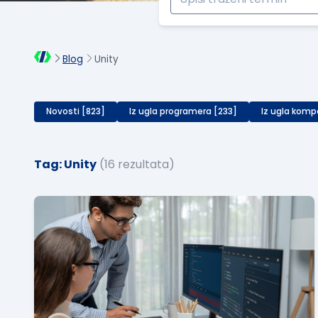
Blog
Unity
Novosti [823]
Iz ugla programera [233]
Iz ugla komp
Tag: Unity
(16 rezultata)