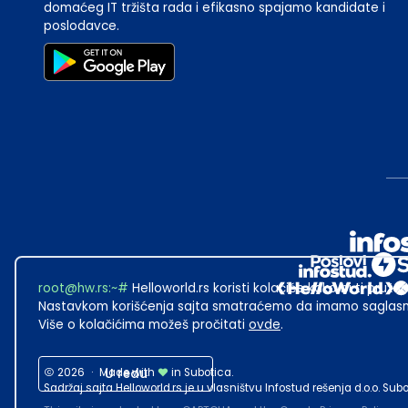
domaćeg IT tržišta rada i efikasno spajamo kandidate i
poslodavce.
root@hw.rs
:~#
Helloworld.rs koristi kolačiće kako bi ti pružao
Nastavkom korišćenja sajta smatraćemo da imamo saglasno
Više o kolačićima možeš pročitati
ovde
.
2026
·
Made with
U redu
in Subotica.
Sadržaj sajta Helloworld.rs je u vlasništvu Infostud rešenja d.o.o. S