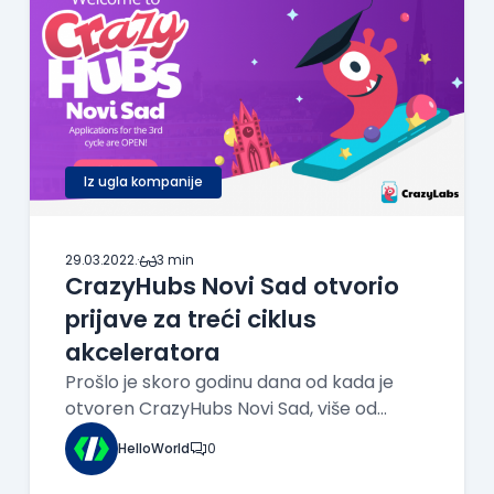
Iz ugla kompanije
29.03.2022.
·
3 min
CrazyHubs Novi Sad otvorio
prijave za treći ciklus
akceleratora
Prošlo je skoro godinu dana od kada je
otvoren CrazyHubs Novi Sad, više od
godinu dana od kako je CrazyLabs
HelloWorld
0
pokrenuo CrazyHubs inicijativu širom
sveta, a mi smo upravo otvorili prijave za