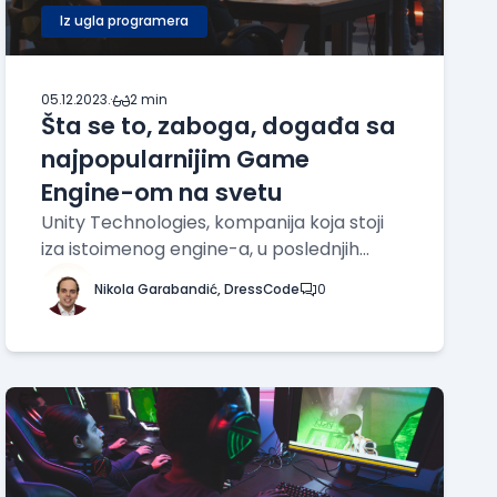
Iz ugla programera
05.12.2023.
·
2 min
Šta se to, zaboga, događa sa
najpopularnijim Game
Engine-om na svetu
Unity Technologies, kompanija koja stoji
iza istoimenog engine-a, u poslednjih
nekoliko godina je donela zaista vrlo
Nikola Garabandić, DressCode
0
upitne poslovne poteze, od svojih
akvizicijskih “avantura” - kada su kupili
ironSource koji je (bio) vrlo ozloglašen ad
provajder kao i ak