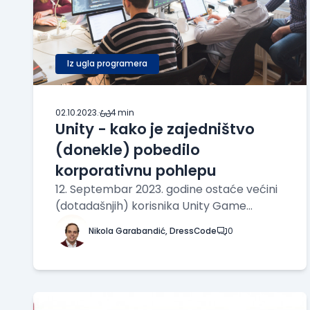
Iz ugla programera
02.10.2023.
·
4 min
Unity - kako je zajedništvo
(donekle) pobedilo
korporativnu pohlepu
12. Septembar 2023. godine ostaće većini
(dotadašnjih) korisnika Unity Game
Engine-a kao jedan od najgorih dana od
Nikola Garabandić, DressCode
0
kada koriste taj alat. Tog dana je Unity
Technologies, kompanija koja stoji iza
pomenutog engine-a, odlučila da
naprasno objavi najkontrover