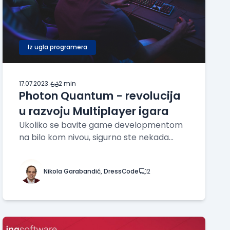
Iz ugla programera
17.07.2023.
·
2 min
Photon Quantum - revolucija
u razvoju Multiplayer igara
Ukoliko se bavite game developmentom
na bilo kom nivou, sigurno ste nekada
pomislili kako bi bilo dobro napraviti
multiplayer igru. Međutim, pravljenje
Nikola Garabandić, DressCode
2
multiplayer igre je daleko teže nego
pravljenje singleplayer igre jer, pored
vaših veština pravljen