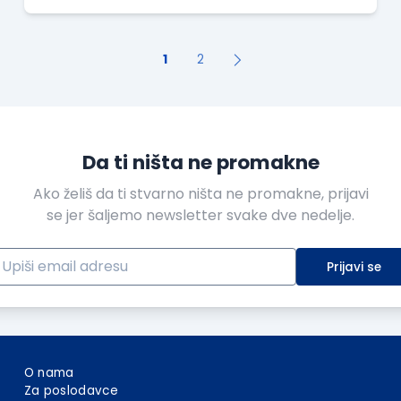
treći ciklus i pozivamo sve zainteresovane
da se prijave na sledeće
1
2
Da ti ništa ne promakne
Ako želiš da ti stvarno ništa ne promakne, prijavi
se jer šaljemo newsletter svake dve nedelje.
Prijavi se
O nama
Za poslodavce