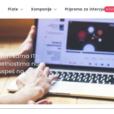
Plate
Kompanije
Priprema za intervju
NOV
 navikama IT-
uelnostima na
 uspeš na ovom
e zavališ u