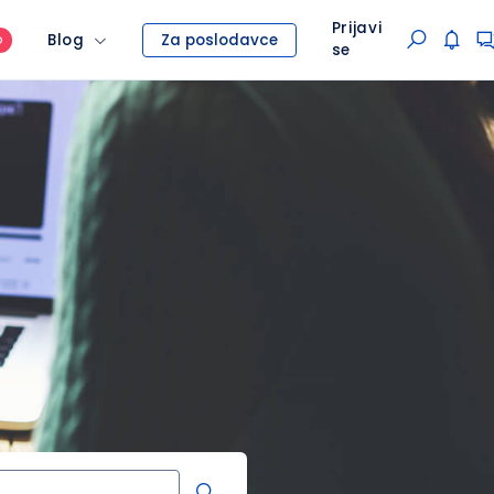
Prijavi
Blog
Za poslodavce
O
se