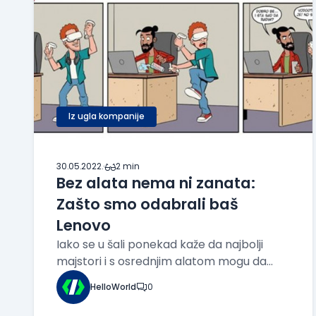
Iz ugla kompanije
30.05.2022.
·
2 min
Bez alata nema ni zanata:
Zašto smo odabrali baš
Lenovo
Iako se u šali ponekad kaže da najbolji
majstori i s osrednjim alatom mogu da
urade vrhunski posao, to baš i nije (skroz)
HelloWorld
0
tačno. Dobrim majstorima treba dobar
alat s kojim neće da se muče i koji će ih