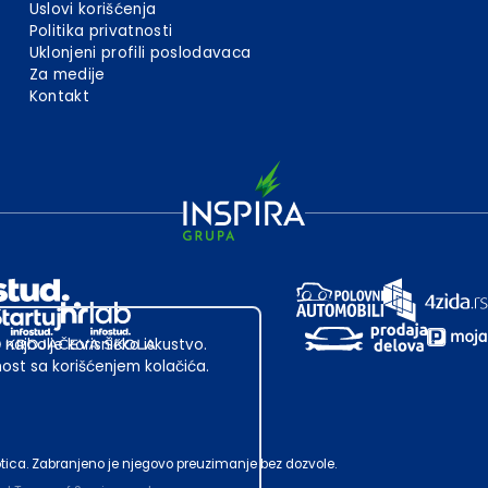
Uslovi korišćenja
Politika privatnosti
Uklonjeni profili poslodavaca
Za medije
Kontakt
 najbolje korisničko iskustvo.
st sa korišćenjem kolačića.
ubotica. Zabranjeno je njegovo preuzimanje bez dozvole.