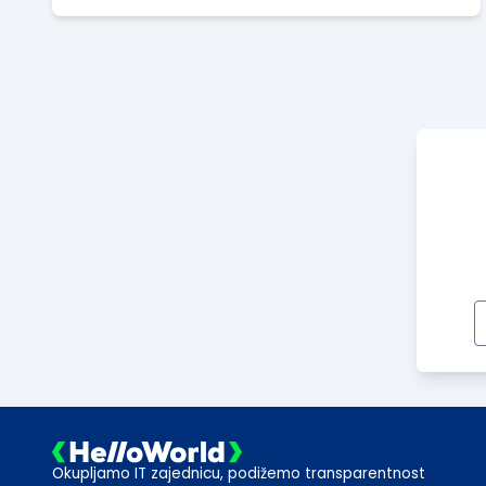
motivisati da rade još bolje i kvalitetnije.
Okupljamo IT zajednicu, podižemo transparentnost