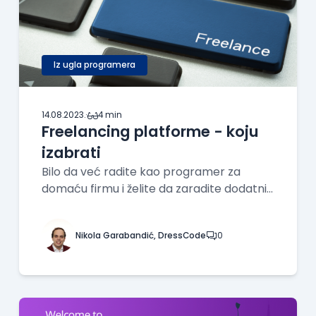
Iz ugla programera
14.08.2023.
·
4 min
Freelancing platforme - koju
izabrati
Bilo da već radite kao programer za
domaću firmu i želite da zaradite dodatni
dinar, ili želite u potpunosti da se posvetite
freelancingu, uvek je dobro informisati se
Nikola Garabandić, DressCode
0
o samim platformama, koje su im
prednosti i koje su im mane. Pošto sam
zadnjih 5 godina