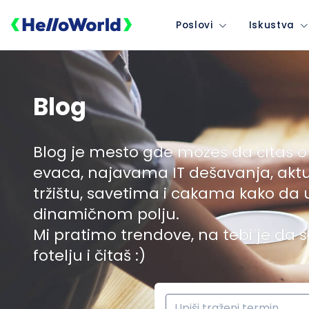
Poslovi
Iskustva
Blog
Blog je mesto gde možeš da čitaš o
evaca, najavama IT dešavanja, akt
tržištu, savetima i cakama kako da
dinamičnom polju.
Mi pratimo trendove, na tebi je da s
fotelju i čitaš :)