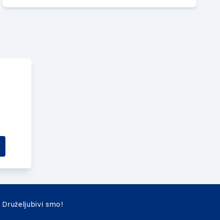
radiš i stvaraš, d
Druželjubivi smo!