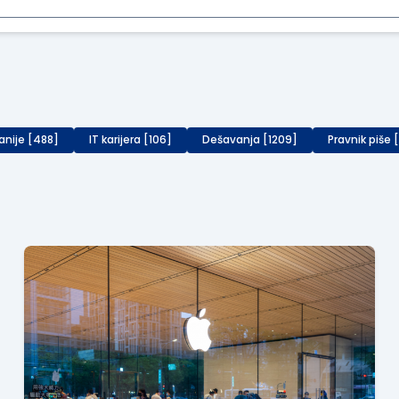
anije [488]
IT karijera [106]
Dešavanja [1209]
Pravnik piše 