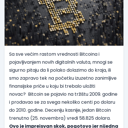
Sa sve većim rastom vrednosti Bitcoina i
pojavljivanjem novih digitalnih valuta, mnogi se
sigurno pitaju da li polako dolazimo do kraja, ili
smo zapravo tek na početku izuzetno zanimljive
finansijske priče u koju bi trebalo uložiti
novac?
Bitcoin se pojavio na tržištu 2009. godine
i prodavao se za svega nekoliko centi po dolaru
do 2010. godine. Deceniju kasnije, jedan Bitcoin
trenutno (25. novembra) vredi 58.825 dolara.
Ovo je impreisvan skok, pogotovo jer nijedna