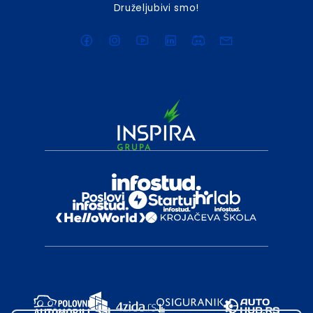
Druželjubivi smo!