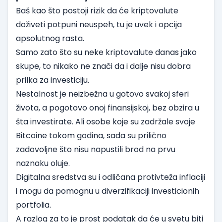
Baš kao što postoji rizik da će kriptovalute
doživeti potpuni neuspeh, tu je uvek i opcija
apsolutnog rasta.
Samo zato što su neke kriptovalute danas jako
skupe, to nikako ne znači da i dalje nisu dobra
prilka za investiciju.
Nestalnost je neizbežna u gotovo svakoj sferi
života, a pogotovo onoj finansijskoj, bez obzira u
šta investirate. Ali osobe koje su zadržale svoje
Bitcoine tokom godina, sada su prilično
zadovoljne što nisu napustili brod na prvu
naznaku oluje.
Digitalna sredstva su i odličana protivteža inflaciji
i mogu da pomognu u diverzifikaciji investicionih
portfolia.
A razlog za to je prost podatak da će u svetu biti