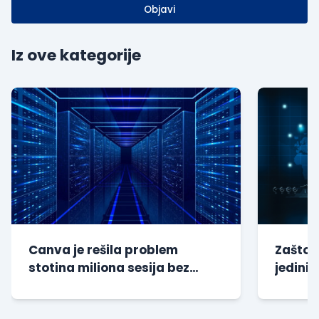
Objavi
Iz ove kategorije
Canva je rešila problem
Zašto s
stotina miliona sesija bez
jedini 
dodatnog opterećenja baze
kompan