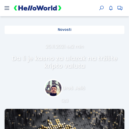
Novosti
25.11.2021.
·
2 min
Da li je kasno za ulazak na tržište
kripto valuta
Uroš Jelić
3