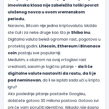
imovinska klasa nije zabeležila toliki povrat
uloženog novca u ovom vremenskom
periodu.
Naravno, Bitcoin nije jedina kriptovaluta. Možda
ste čuli i za neke druge kao što je
Shiba inu
.
Digitalna valuta beleži ogroman rast, pogotovo u
protekloj godini.
Litecoin, Ethereum i Binanace
coin
postaju sve popularniji.
Međutim, s obzirom na ovaj vrtoglavi rast
vrednosti, sasvim je logično pitanje -
da li će
digitalne valute nastaviti da rastu, da li je
pad neminovan
, da li se isplati sada ući u kripto
igru?
Ako poslednje pitanje postavite Googleu,
dobićete gotovo 30 miliona postova. Gotovo svi
oni će vam poručiti identično:
Nikada nije kasno