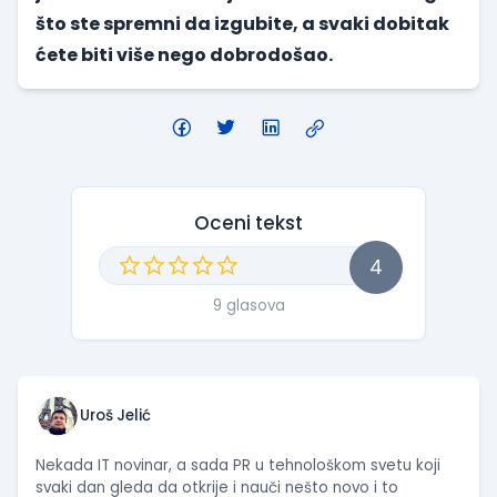
što ste spremni da izgubite, a svaki dobitak
ćete biti više nego dobrodošao.
Oceni tekst
4
9 glasova
Uroš Jelić
Nekada IT novinar, a sada PR u tehnološkom svetu koji
svaki dan gleda da otkrije i nauči nešto novo i to