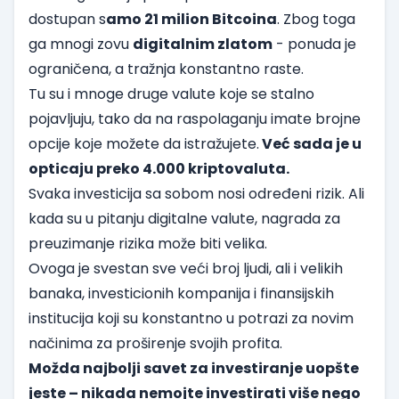
dostupan s
amo 21 milion Bitcoina
. Zbog toga
ga mnogi zovu
digitalnim zlatom
- ponuda je
ograničena, a tražnja konstantno raste.
Tu su i mnoge druge valute koje se stalno
pojavljuju, tako da na raspolaganju imate brojne
opcije koje možete da istražujete.
Već sada je u
opticaju preko 4.000 kriptovaluta.
Svaka investicija sa sobom nosi određeni rizik. Ali
kada su u pitanju digitalne valute, nagrada za
preuzimanje rizika može biti velika.
Ovoga je svestan sve veći broj ljudi, ali i velikih
banaka, investicionih kompanija i finansijskih
institucija koji su konstantno u potrazi za novim
načinima za proširenje svojih profita.
Možda najbolji savet za investiranje uopšte
jeste – nikada nemojte investirati više nego