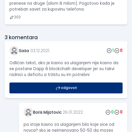
prenese na druge (silom ili milom). Pogotovo kada je
potreban savet za kupovinu telefona.
202
3
komentara
1
0
Saša
03.12.2021.
Odličan tekst, ako je kasno sa ulaganjem nije kasno da
se postane Dapp ili blockchaih developer jer su takvi
radnici u deficitu a tržištu su im potrebni
odgovori
0
0
Boris Mijatovic
26.01.2022.
pa stoje kasno za ulaganjem bilo koje sice od
novca? sko je neimenovano 50-50 da mozes