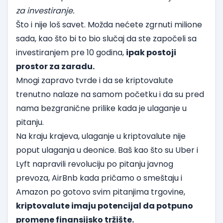
za investiranje.
Što i nije loš savet. Možda nećete zgrnuti milione
sada, kao što bi to bio slučaj da ste započeli sa
investiranjem pre 10 godina,
ipak postoji
prostor za zaradu.
Mnogi zapravo tvrde i da se kriptovalute
trenutno nalaze na samom početku i da su pred
nama bezgranične prilike kada je ulaganje u
pitanju.
Na kraju krajeva, ulaganje u kriptovalute nije
poput ulaganja u deonice. Baš kao što su Uber i
Lyft napravili revoluciju po pitanju javnog
prevoza, AirBnb kada pričamo o smeštaju i
Amazon po gotovo svim pitanjima trgovine,
kriptovalute imaju potencijal da potpuno
promene finansijsko tržište.