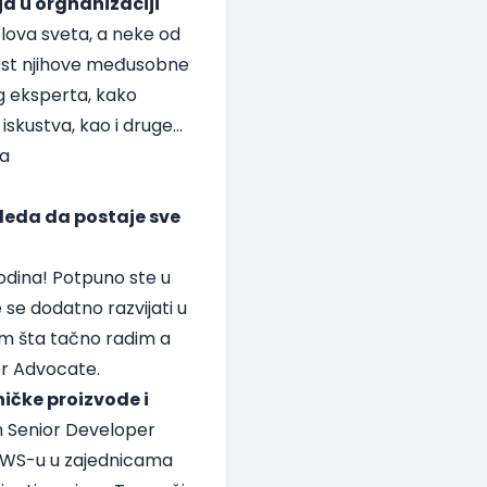
a u orgnanizaciji
elova sveta, a neke od
snost njihove međusobne
ng eksperta, kako
skustva, kao i druge...
sa
zgleda da postaje sve
godina! Potpuno ste u
e se dodatno razvijati u
im šta tačno radim a
er Advocate.
ičke proizvode i
m Senior Developer
 AWS-u u zajednicama