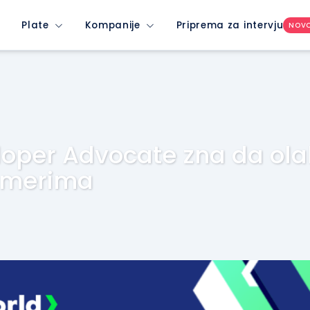
Plate
Kompanije
Priprema za intervju
NOV
oper Advocate zna da ol
ramerima