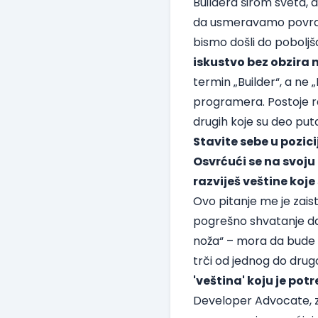
Buildera širom sveta, 
da usmeravamo povratn
bismo došli do poboljš
iskustvo bez obzira n
termin „Builder“, a ne
programera. Postoje ra
drugih koje su deo put
Stavite sebe u pozici
Osvrćući se na svo
razviješ veštine koje
Ovo pitanje me je zais
pogrešno shvatanje d
noža“ – mora da bude d
trči od jednog do dru
'veština' koju je po
Developer Advocate, z