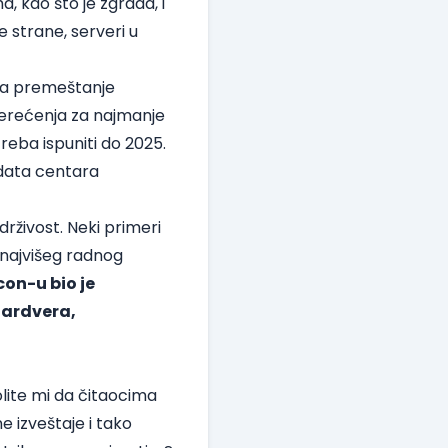
a, kao što je zgrada, i
 strane, serveri u
 da premeštanje
erećenja za najmanje
reba ispuniti do 2025.
 data centara
drživost. Neki primeri
 najvišeg radnog
on-u bio je
hardvera,
olite mi da čitaocima
 izveštaje i tako