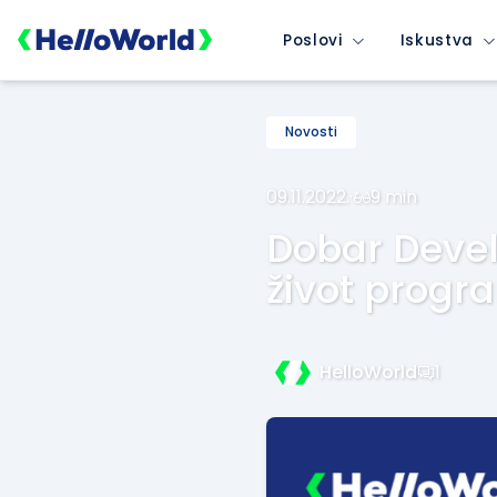
Poslovi
Iskustva
Novosti
09.11.2022.
·
9 min
Dobar Devel
život prog
HelloWorld
1