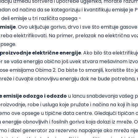
laciju između softvera i upotrebe ugljenika, morate razum
edan od načina da se kategorizuju i kvantifikuju emisije je
eli emisije u tri različita opsega -
emisije
. Ovo uključuje gorivo, drvo i sve što emituje gasov
treba elektrifikovati. Na primer, prelazak na električna vozi
opsege.
 proizvodnje električne energije
. Ako bilo šta elektrifiku
jer se vaša energija obično još uvek stvara mešavinom izvor
nose emisijama Obima 2. Da biste to smanjili, koristite što 
 mreže i čuvajte obnovljivu energiju dok ne bude potrebna,
e emisije odozgo i odozdo
u lancu snabdevanja vašeg p
roizvodnje, robe i usluga koje pružate i načina na koji ih is
mo ove opsege u tipične data centre. Gledajući tipičan 
nergije obnovljivih i fosilnih goriva koja dolazi iz mreže. O
mo i dizel generator za rezervno napajanje ako mreža nij