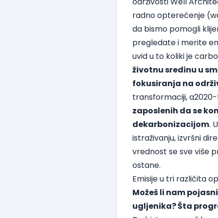
održivosti Well Archite
radno opterećenje (w
da bismo pomogli klije
pregledate i merite em
uvid u to koliki je ca
životnu sredinu u sm
fokusiranja na održi
transformaciji, a2020-
zaposlenih da se kom
dekarbonizacijom
. 
istraživanju, izvršni di
vrednost se sve više pro
ostane.
Emisije u tri različita 
Možeš li nam pojasni
ugljenika? Šta prog