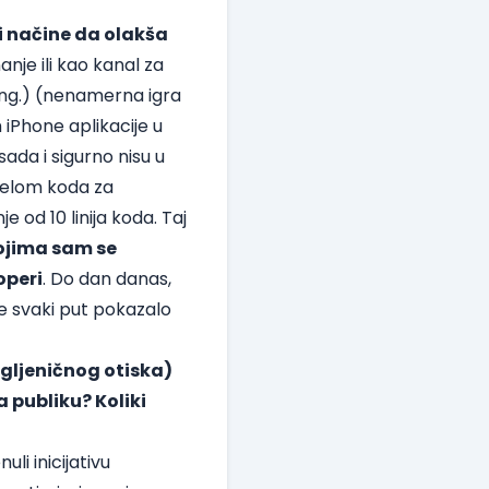
i načine da olakša
anje ili kao kanal za
eng.) (nenamerna igra
iPhone aplikacije u
sada i sigurno nisu u
delom koda za
 od 10 linija koda. Taj
ojima sam se
operi
. Do dan danas,
se svaki put pokazalo
gljeničnog otiska)
 publiku? Koliki
li inicijativu