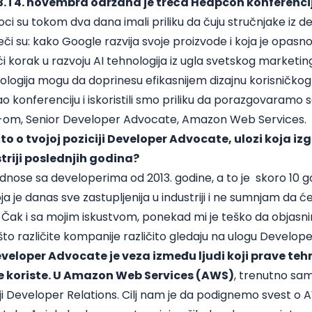
3. i 4. novembra održana je treća
Heapcon
konferencij
ioci su tokom dva dana imali priliku da čuju stručnjake iz d
reči su: kako Google razvija svoje proizvode i koja je opa
eći korak u razvoju AI tehnologija iz ugla svetskog marketi
ologija mogu da doprinesu efikasnijem dizajnu korisničkog i
o konferenciju i iskoristili smo priliku da porazgovaramo 
m, Senior Developer Advocate, Amazon Web Services.
što o tvojoj poziciji Developer Advocate, ulozi koja i
triji poslednjih godina?
odnose sa developerima od 2013. godine, a to je skoro 10 
ja je danas sve zastupljenija u industriji i ne sumnjam da ć
 Čak i sa mojim iskustvom, ponekad mi je teško da objasn
 što različite kompanije različito gledaju na ulogu Develop
veloper Advocate je veza između ljudi koji prave tehn
ode koriste. U Amazon Web Services (AWS)
, trenutno sa
ji Developer Relations. Cilj nam je da podignemo svest o