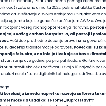
cted Sustainability Pillar kako bismo pomogli klijentima da
orkload) i zato smo u martu 2022. pokrenuli alatku Cust
ntima da izveštavaju o svojim emisijama. Ovaj alat vam o
isije ugljenika koje se generišu korišćenjem AWS-a. Ovo j
rbon footprint vašeg radnog opterećenja. Naravno,
postoji
anjenju vašeg carbon footprint-a, ali postoji i posl
vost
. Veći deo prethodne decenije proveli smo govoreći o
te su decenija transformacije održivosti.
Povećani su zah
panije fokusiraju na inicijative koje se bave klima
U stvari, ranije ove godine, po prvi put ikada, u Gartnero
rektori su stavili ekološku održivost u svojih 10 najvećih pos
nalazi na ukrštanju digitalnih tehnologija i održivosti, a ov
opsega
ti korelaciju između napretka razvoja softvera toko
ramer može da uradi da se tome „suprotstavi“?