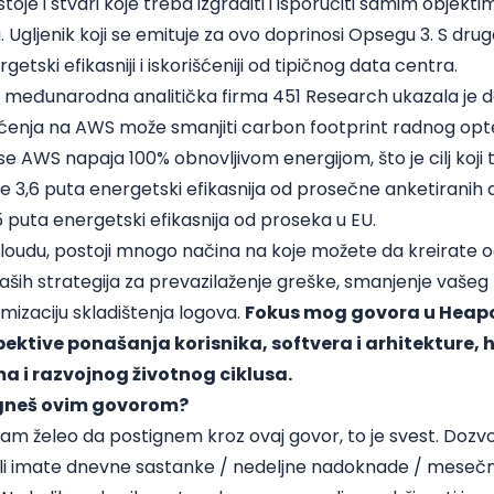
oje i stvari koje treba izgraditi i isporučiti samim objektim
gljenik koji se emituje za ovo doprinosi Opsegu 3. S druge
getski efikasniji i iskorišćeniji od tipičnog data centra.
ela međunarodna analitička firma 451 Research ukazala je
ećenja na AWS može smanjiti carbon footprint radnog opt
e AWS napaja 100% obnovljivom energijom, što je cilj koji t
e 3,6 puta energetski efikasnija od prosečne anketiranih
5 puta energetski efikasnija od proseka u EU.
 cloudu, postoji mnogo načina na koje možete da kreirate o
 vaših strategija za prevazilaženje greške, smanjenje vašeg
imizaciju skladištenja logova.
Fokus mog govora u Heapc
pektive ponašanja korisnika, softvera i arhitekture, 
a i razvojnog životnog ciklusa.
tigneš ovim govorom?
sam želeo da postignem kroz ovaj govor, to je svest. Dozv
 li imate dnevne sastanke / nedeljne nadoknade / mesečne