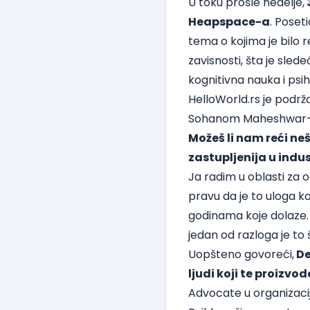
U toku prošle nedelje,
Heapspace-a
. Poset
tema o kojima je bilo 
zavisnosti, šta je sled
kognitivna nauka i psih
HelloWorld.rs
je podrža
Sohanom Maheshwar-o
Možeš li nam reći ne
zastupljenija u indus
Ja radim u oblasti za 
pravu da je to uloga ko
godinama koje dolaze.
jedan od razloga je to
Uopšteno govoreći,
De
ljudi koji te proizv
Advocate u organizaci