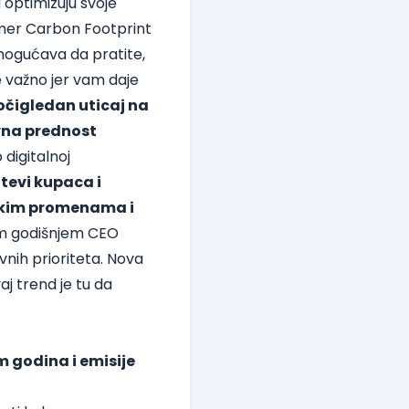
 optimizuju svoje
omer Carbon Footprint
mogućava da pratite,
e važno jer vam daje
 očigledan uticaj na
ovna prednost
 digitalnoj
tevi kupaca i
tskim promenama i
vom godišnjem CEO
lovnih prioriteta. Nova
aj trend je tu da
m godina i emisije