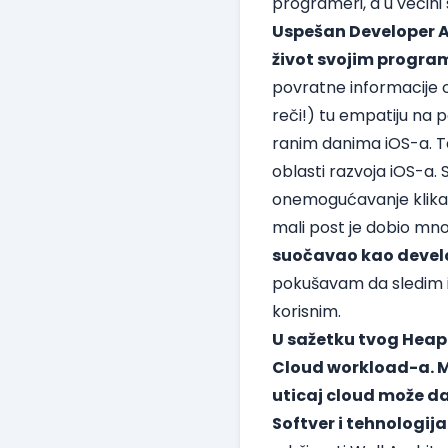
programeri, a u većini 
Uspešan Developer A
život svojim progr
povratne informacije 
reči!) tu empatiju na 
ranim danima iOS-a. Tad
oblasti razvoja iOS-a
onemogućavanje klika 
mali post je dobio mn
suočavao kao develop
pokušavam da sledim ist
korisnim.
U sažetku tvog Heap
Cloud workload-a. Mo
uticaj cloud može da
Softver i tehnologij