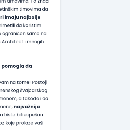
nim timovima. To znači
etinškim timovima da
i imaju najbolje
imetili da koristim
ije ograničen samo na
h Architect i mnogih
va pomogla da
 vam na tome! Postoji
amenskog švajcarskog
emenom, a takođe i da
 mene,
najvažnija
 biste bili uspešan
z koje prolaze vaši