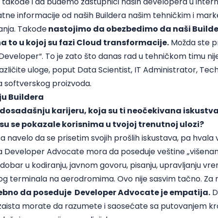
a takođe i da budemo zastupnici naših developera u inter
e informacije od naših Buildera našim tehničkim i mark
anja. Takođe
nastojimo da obezbedimo da naši Builder
a to u kojoj su fazi Cloud transformacije.
Možda ste pr
 „Developer“. To je zato što danas rad u tehničkom timu n
zličite uloge, poput Data Scientist, IT Administrator, Tec
a softverskog proizvoda.
ju Buildera
ju dosadašnju karijeru, koja su ti neočekivana iskust
 su se pokazale korisnima u tvojoj trenutnoj ulozi?
ta navelo da se prisetim svojih prošlih iskustava, pa hvala
a Developer Advocate mora da poseduje veštine „višen
obar u kodiranju, javnom govoru, pisanju, upravljanju vr
gog terminala na aerodromima. Ovo nije sasvim tačno. Za
trebno da poseduje Developer Advocate je empatija.
Da
aista morate da razumete i saosećate sa putovanjem kro