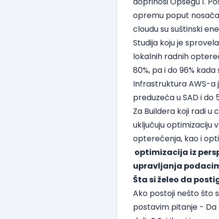
doprinosi Opsegu 1. Post
opremu poput nosača. U
cloudu su suštinski ener
Studija koju je sprov
lokalnih radnih opter
80%, pa i do 96% kada s
Infrastruktura AWS-a j
preduzeća u SAD i do 
Za Buildera koji radi u
uključuju optimizaciju
opterećenja, kao i opt
optimizacija iz pers
upravljanja podacim
Šta si želeo da pos
Ako postoji nešto što 
postavim pitanje - Da