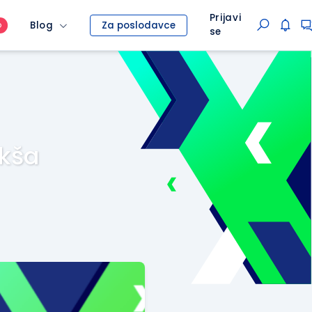
Prijavi
Blog
Za poslodavce
O
se
akša