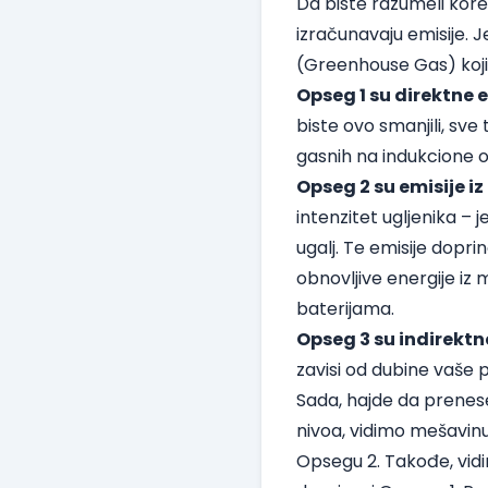
Da biste razumeli kore
izračunavaju emisije. J
(Greenhouse Gas) koji d
Opseg 1 su direktne 
biste ovo smanjili, sve 
gasnih na indukcione 
Opseg 2 su emisije iz
intenzitet ugljenika – 
ugalj. Te emisije dopri
obnovljive energije iz
baterijama.
Opseg 3 su indirektn
zavisi od dubine vaše p
Sada, hajde da prenese
nivoa, vidimo mešavinu e
Opsegu 2. Takođe, vidi