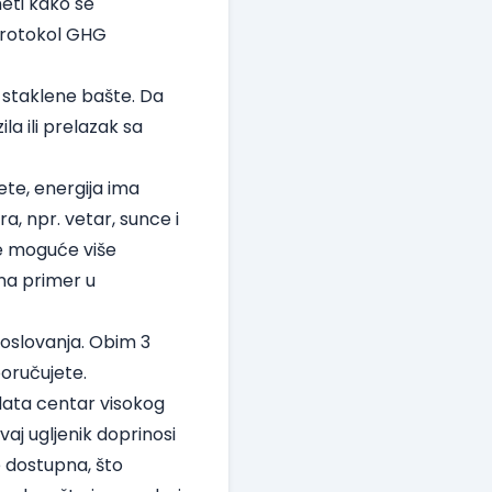
eti kako se
 Protokol GHG
e staklene bašte. Da
la ili prelazak sa
jete, energija ima
a, npr. vetar, sunce i
je moguće više
 na primer u
oslovanja. Obim 3
poručujete.
data centar visokog
vaj ugljenik doprinosi
e dostupna, što