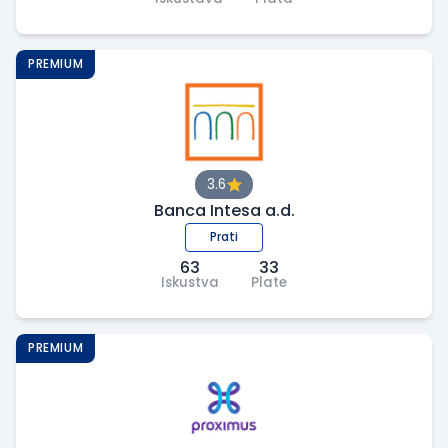
PREMIUM
3.6
Banca Intesa a.d.
Prati
63
33
Iskustva
Plate
PREMIUM