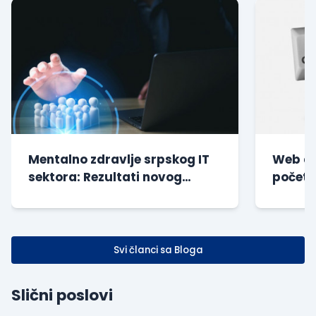
Mentalno zdravlje srpskog IT
Web di
sektora: Rezultati novog
početn
istraživanja
| Besp
Svi članci sa Bloga
Slični poslovi