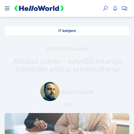
IT karijera
15.09.2017.
·
4 min
Finalna runda - tehnički intervju:
Iskoristite priliku, predstavite se
Nikola Drobac
0