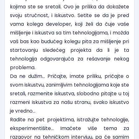
kojima ste se sretali. Ovo je prilika da dokažete
svoju stručnost, i iskustvo. Setite se da je pred
vama kolega developer, koji želi da čuje vaše
mišljenje i iskustva sa tim tehnologijama, i možda
vaš bas kao budućeg kolegu pita za mišljenje pri
startovanju sledećeg projekta da li je ta
tehnologija odgovarajuća za rešavanje nekog
problema.
Da ne dužim… Pričajte, imate priliku, pričajte o
svom iskustvu, zanimljivim tehnologijama koje ste
sretali, razmenite iskustva, slobodno pitajte u toj
razmeni iskustva za našu stranu, svako iskustvo
je vredno…
Radite na pet projektima, istražujte tehnologije,
eksperimentišite… Imaćete više tema za
razgovor na tehničkom intervjuu, pa će samim