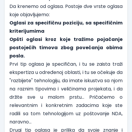
Da krenemo od oglasa. Postoje dve vrste oglasa
koje objavljujemo:
Oglasi za specifičnu poziciju, sa specifičnim
kriterijumima
Opšti oglasi kroz koje tražimo pojačanje
postojećih timova zbog povećanja obima
posla.
Prvi tip oglasa je specifičan, i tu se zaista traži
ekspertiza u određenoj oblasti, i tu se očekuje da
"razbijete" tehnologiju, da imate iskustva sa njom
na raznim tipovima i veličinama projekata, i da
držite sve u malom prstu… Pričaćemo o
relevantnim i konkretnim zadacima koje ste
radili sa tom tehnologijom uz poštovanje NDA,
naravno…
Drugi tip oglasa je prilika da svoje znanje i