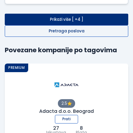
Prikaži više [ +4 ]
Pretraga poslova
Povezane kompanije po tagovima
PREMIUM
2.5
Adacta d.o.o. Beograd
Prati
27
8
Iskustava
Plata