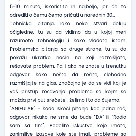
5-10 minuta, iskoristite ih najbolje, jer će to
odrediti o čemu ćemo pričati u narednih 30…
Tehnička pitanja, iako neke stvari deluju
očigledne, tu su da vidimo da u kojoj meri
razumete tehnologiju i kako vladate istom.
Problemska pitanja, sa druge strane, tu su da
pokažu ukratko način na koji razmišljate,
rešavate problem. Pa, i ako ne znate u trenutku
odgovor kako nešto da rešite, slobodno
razmišljajte na glas, značajno je da se vidi koji je
vaš pristup rešavanja problema sa kojim se
možda prvi put srećete... želimo i to da čujemo.
"ANGULAR" - kada iskoči pitanje kao jedna reč,
odgovor nikako ne sme da bude "DA" ili "Radio
sam sa tim". Podelite iskustvo koje imate,
zanimljive izazove koje ste imali, probleme sa