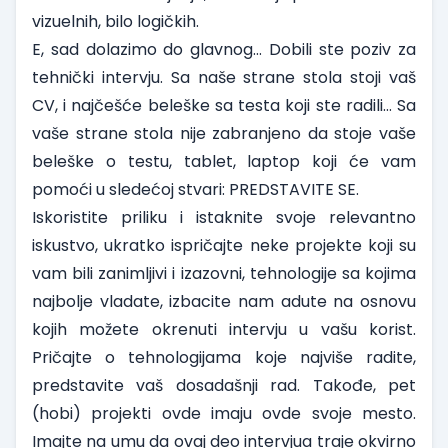
vizuelnih, bilo logičkih.
E, sad dolazimo do glavnog… Dobili ste poziv za
tehnički intervju. Sa naše strane stola stoji vaš
CV, i najčešće beleške sa testa koji ste radili… Sa
vaše strane stola nije zabranjeno da stoje vaše
beleške o testu, tablet, laptop koji će vam
pomoći u sledećoj stvari: PREDSTAVITE SE.
Iskoristite priliku i istaknite svoje relevantno
iskustvo, ukratko ispričajte neke projekte koji su
vam bili zanimljivi i izazovni, tehnologije sa kojima
najbolje vladate, izbacite nam adute na osnovu
kojih možete okrenuti intervju u vašu korist.
Pričajte o tehnologijama koje najviše radite,
predstavite vaš dosadašnji rad. Takođe, pet
(hobi) projekti ovde imaju ovde svoje mesto.
Imajte na umu da ovaj deo intervjua traje okvirno