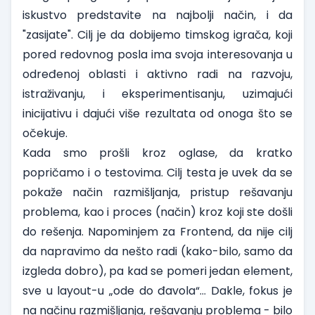
iskustvo predstavite na najbolji način, i da
"zasijate". Cilj je da dobijemo timskog igrača, koji
pored redovnog posla ima svoja interesovanja u
određenoj oblasti i aktivno radi na razvoju,
istraživanju, i eksperimentisanju, uzimajući
inicijativu i dajući više rezultata od onoga što se
očekuje.
Kada smo prošli kroz oglase, da kratko
popričamo i o testovima. Cilj testa je uvek da se
pokaže način razmišljanja, pristup rešavanju
problema, kao i proces (način) kroz koji ste došli
do rešenja. Napominjem za Frontend, da nije cilj
da napravimo da nešto radi (kako-bilo, samo da
izgleda dobro), pa kad se pomeri jedan element,
sve u layout-u „ode do đavola“… Dakle, fokus je
na načinu razmišljanja, rešavanju problema - bilo