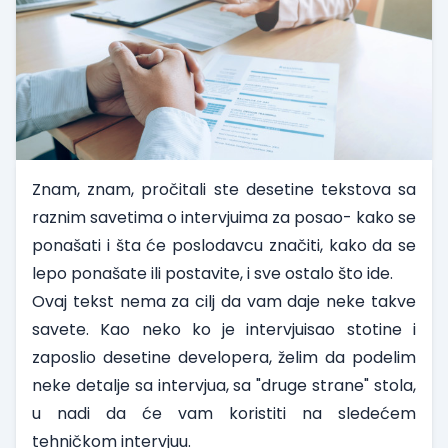
Znam, znam, pročitali ste desetine tekstova sa
raznim savetima o intervjuima za posao- kako se
ponašati i šta će poslodavcu značiti, kako da se
lepo ponašate ili postavite, i sve ostalo što ide.
Ovaj tekst nema za cilj da vam daje neke takve
savete. Kao neko ko je intervjuisao stotine i
zaposlio desetine developera, želim da podelim
neke detalje sa intervjua, sa "druge strane" stola,
u nadi da će vam koristiti na sledećem
tehničkom intervjuu.