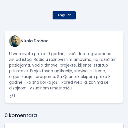
Angular
Nikola Drobac
U web svetu preko 10 godina, i veći deo tog vremena i
živi od istog. Radio u raznovrsnim timovima, na različitim
pozicijama. Vodio timove, projekte, klijente, startup
pitch-eve. Projektovao aplikacije, servise, sisteme,
organizacije i programe. Sa Quantox ekipom preko 3
godine, i ko zna koliko još… Pored web-a, zanima se
dizajnom i vizualnom umetnošću.
1
0
komentara