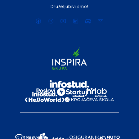
Druželjubivi smo!