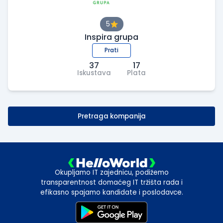
5
Inspira grupa
Prati
37
17
Iskustava
Plata
Pretraga kompanija
Okupljamo IT zajednicu, podižemo
transparentnost domaćeg IT tržišta rada i
efikasno spajamo kandidate i poslodavce.