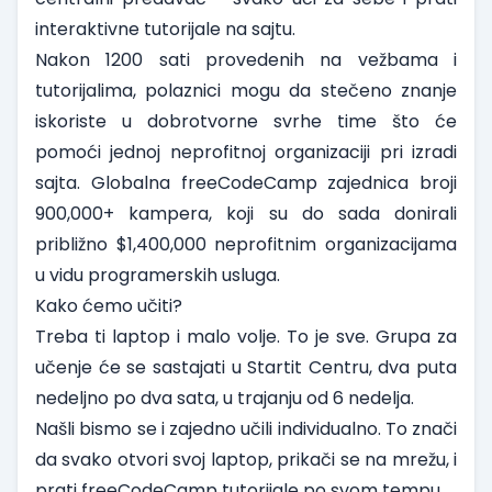
interaktivne tutorijale na sajtu.
Nakon 1200 sati provedenih na vežbama i
tutorijalima, polaznici mogu da stečeno znanje
iskoriste u dobrotvorne svrhe time što će
pomoći jednoj neprofitnoj organizaciji pri izradi
sajta. Globalna freeCodeCamp zajednica broji
900,000+ kampera, koji su do sada donirali
približno $1,400,000 neprofitnim organizacijama
u vidu programerskih usluga.
Kako ćemo učiti?
Treba ti laptop i malo volje. To je sve. Grupa za
učenje će se sastajati u Startit Centru, dva puta
nedeljno po dva sata, u trajanju od 6 nedelja.
Našli bismo se i zajedno učili individualno. To znači
da svako otvori svoj laptop, prikači se na mrežu, i
prati freeCodeCamp tutorijale po svom tempu.