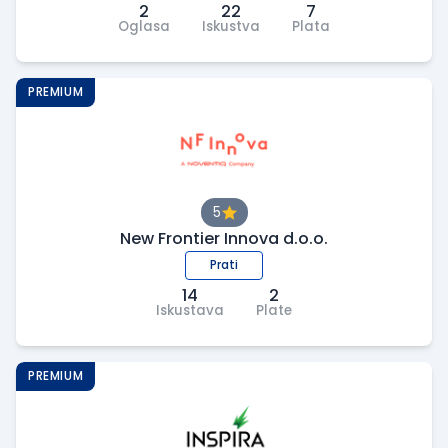
2
22
7
Oglasa
Iskustva
Plata
PREMIUM
5
New Frontier Innova d.o.o.
Prati
14
2
Iskustava
Plate
PREMIUM