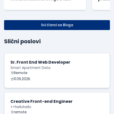
dodatnog opterećenja baze
kompan
Svi članci sa Bloga
Slični poslovi
Sr. Front End Web Developer
Smart Apartment Data
Remote
11.09.2026.
Creative Front-end Engineer
++hellohello
remote