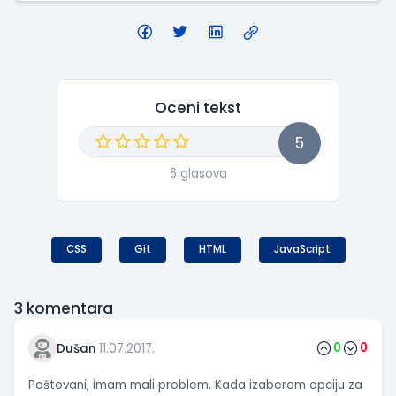
Oceni tekst
5
6 glasova
CSS
Git
HTML
JavaScript
3
komentara
0
0
Dušan
11.07.2017.
Poštovani, imam mali problem. Kada izaberem opciju za