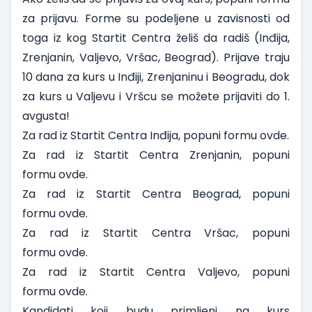
za prijavu. Forme su podeljene u zavisnosti od
toga iz kog Startit Centra želiš da radiš (Inđija,
Zrenjanin, Valjevo, Vršac, Beograd). Prijave traju
10 dana za kurs u Inđiji, Zrenjaninu i Beogradu, dok
za kurs u Valjevu i Vršcu se možete prijaviti do 1.
avgusta!
Za rad iz Startit Centra Inđija, popuni formu
ovde
.
Za rad iz Startit Centra Zrenjanin, popuni
formu
ovde
.
Za rad iz Startit Centra Beograd, popuni
formu
ovde
.
Za rad iz Startit Centra Vršac, popuni
formu
ovde
.
Za rad iz Startit Centra Valjevo, popuni
formu
ovde
.
Kandidati koji budu primljeni na kurs