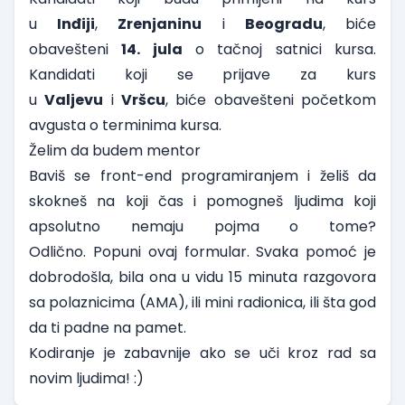
u
Inđiji
,
Zrenjaninu
i
Beogradu
, biće
obavešteni
14. jula
o tačnoj satnici kursa.
Kandidati koji se prijave za kurs
u
Valjevu
i
Vršcu
, biće obavešteni početkom
avgusta o terminima kursa.
Želim da budem mentor
Baviš se front-end programiranjem i želiš da
skokneš na koji čas i pomogneš ljudima koji
apsolutno nemaju pojma o tome?
Odlično.
Popuni ovaj formular
. Svaka pomoć je
dobrodošla, bila ona u vidu 15 minuta razgovora
sa polaznicima (AMA), ili mini radionica, ili šta god
da ti padne na pamet.
Kodiranje je zabavnije ako se uči kroz rad sa
novim ljudima! :)