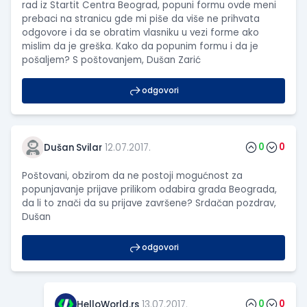
rad iz Startit Centra Beograd, popuni formu ovde meni
prebaci na stranicu gde mi piše da više ne prihvata
odgovore i da se obratim vlasniku u vezi forme ako
mislim da je greška. Kako da popunim formu i da je
pošaljem? S poštovanjem, Dušan Zarić
odgovori
0
0
Dušan Svilar
12.07.2017.
Poštovani, obzirom da ne postoji mogućnost za
popunjavanje prijave prilikom odabira grada Beograda,
da li to znači da su prijave završene? Srdačan pozdrav,
Dušan
odgovori
0
0
HelloWorld.rs
13.07.2017.