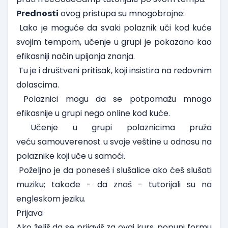
Prednosti
ovog pristupa su mnogobrojne:
Lako je moguće da svaki polaznik uči kod kuće
svojim tempom,
učenje u grupi
je pokazano kao
efikasniji način upijanja znanja.
Tu je i društveni pritisak, koji insistira na redovnim
dolascima.
Polaznici mogu da se potpomažu mnogo
efikasnije u grupi nego online kod kuće.
Učenje u grupi polaznicima pruža
veću
samouverenost u svoje veštine
u odnosu na
polaznike koji uče u samoći.
Poželjno je da poneseš i slušalice ako ćeš slušati
muziku; takođe - da znaš - tutorijali su na
engleskom jeziku.
Prijava
Ako želiš da se prijaviš za ovaj kurs, popuni formu