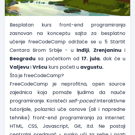
Besplatan kurs front-end programiranja
zasnovan na konceptu sajta za besplatno
učenje
freeCodeCamp
održaće se u 5 Startit
Centara širom Srbije - u
Inđiji
,
Zrenjaninu
i
Beogradu
sa početkom od
17. jula
, dok će u
Valjevu
i
Vršcu
kurs početi u
avgustu.
Šta je freeCodeCamp?
FreeCodeCamp je neprofitna, open source
zajednica koja pomaže ljudima da nauče
programiranje. Koristeći
self-paced
interaktivne
tutorijale, polaznici uče osnove (
ali i napredne
tehnike
) front-end programiranja za internet:
HTML, CSS, Javascript, Git, itd. Ne postoji
centralni predavač - svako uči za sebe i prati