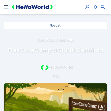
Novosti
05.07.2017.
·
2 min
FreeCodeCamp u Startit Centrima
HelloWorld
3