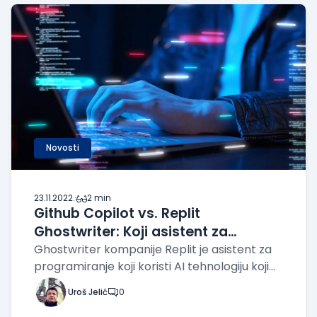
o
Novosti
23.11.2022.
·
2 min
Github Copilot vs. Replit
Ghostwriter: Koji asistent za
programiranje je bolji?
Ghostwriter kompanije Replit je asistent za
programiranje koji koristi AI tehnologiju koji
može da vam pruži sugestije koje kodiranje
Uroš Jelić
0
čine lakšim. Ghostwriter radi u onlajn