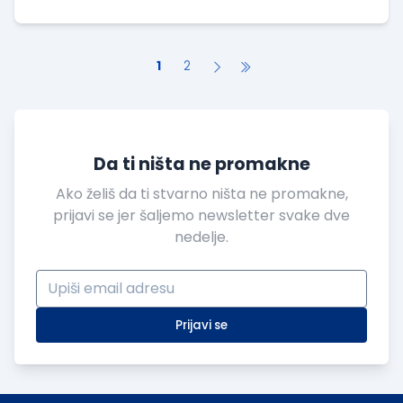
Petrovaradinu.
1
2
Da ti ništa ne promakne
Ako želiš da ti stvarno ništa ne promakne,
prijavi se jer šaljemo newsletter svake dve
nedelje.
Prijavi se