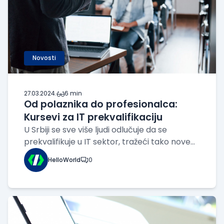
Novosti
27.03.2024.
·
6 min
Od polaznika do profesionalca:
Kursevi za IT prekvalifikaciju
U Srbiji se sve više ljudi odlučuje da se
prekvalifikuje u IT sektor, tražeći tako nove
prilike za profesionalni razvoj i bolje
HelloWorld
0
zaposlenje. Obrazovne institucije i drugi
centri za edukaciju nude raznovrsne
programe obuke, od programiranja do
testiranja so