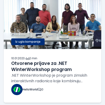
Iz ugla kompanije
10.01.2023.
·
2 min
Otvorene prijave za .NET
WinterWorkshop program
.NET WinterWorkshop je program zimskih
interaktivnih radionica koje kombinuju
različite metode učenja – praktične zadatke,
HelloWorld
0
video kurseve kao i saradnju sa mentorima,
iskusnim Najnerima. Osmišljen je tako da
kombinuje najbolje iz hibridnog okruženja, rad