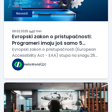
Novosti
06.02.2025.
·
2 min
Evropski zakon o pristupačnosti:
Programeri imaju još samo 5
meseci za prilagođavanje sajtova
Evropski zakon o pristupačnosti (European
Accessibility Act - EAA) stupa na snagu 28.
juna 2025. godine, što znači da su programeri
HelloWorld
0
i kompanije suočeni sa rokom od samo pet
meseci za implementaciju značajnih
promena. Od tog datuma, sve veb stranice i
apli