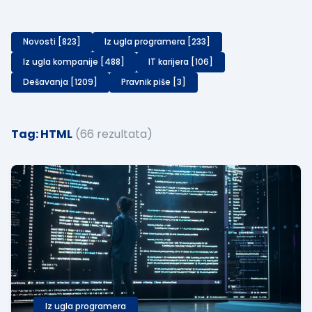
Novosti [823]
Iz ugla programera [233]
Iz ugla kompanije [488]
IT karijera [106]
Dešavanja [1209]
Pravnik piše [3]
Tag: HTML
(66 rezultata)
Iz ugla programera