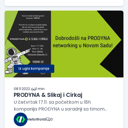
development okruženju koje je slično onom
koje nudi GitHubov Copilot kako bi prepo
Iz ugla kompanije
08.11.2022.
·
1 min
PRODYNA & Slikaj i Cirkaj
U četvrtak 17.11. sa početkom u 18h
kompanija PRODYNA u saradnji sa timom
Slikaj i Cirkaj organizuje jedinstveni
HelloWorld
0
networking u lokalu PROSTOR na