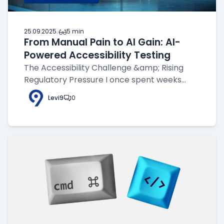
25.09.2025.
·
5 min
From Manual Pain to AI Gain: AI-
Powered Accessibility Testing
The Accessibility Challenge &amp; Rising
Regulatory Pressure I once spent weeks
manually navigating with the NVDA screen
Levi9
0
reader, checking color contrasts with
external tools, and documenting issues in
spreadsheets — all to ensure accessibility. It
was e