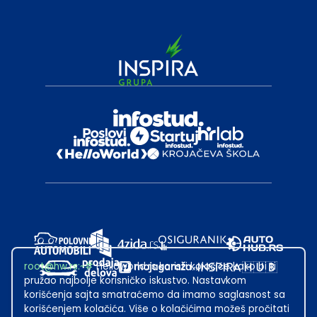
root@hw.rs
:~#
Helloworld.rs koristi kolačiće kako bi ti
pružao najbolje korisničko iskustvo. Nastavkom
korišćenja sajta smatraćemo da imamo saglasnost sa
korišćenjem kolačića. Više o kolačićima možeš pročitati