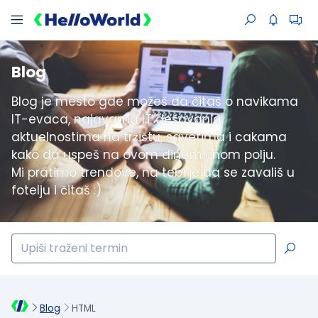
Blog
Blog je mesto gde možeš da čitaš o navikama
IT-evaca, najavama IT dešavanja,
aktuelnostima na tržištu, savetima i cakama
kako da uspeš na ovom dinamičnom polju.
Mi pratimo trendove, na tebi je da se zavališ u
fotelju i čitaš :)
Blog
HTML