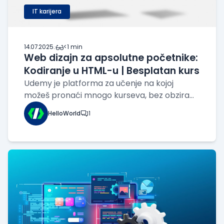
IT karijera
14.07.2025.
·
<1 min
Web dizajn za apsolutne početnike:
Kodiranje u HTML-u | Besplatan kurs
Udemy je platforma za učenje na kojoj
možeš pronaći mnogo kurseva, bez obzira
na tvoj nivo znanja u programiranju. Na ovom
HelloWorld
1
kursu naučićeš osnove, kao i kako kreirati
svoje prve stranice uz pomoć HTML-a, bez
potrebe za prethodnim iskustvom. Budući da