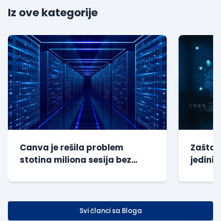
Iz ove kategorije
Canva je rešila problem
Zašto s
stotina miliona sesija bez
jedini 
dodatnog opterećenja baze
kompan
Svi članci sa Bloga