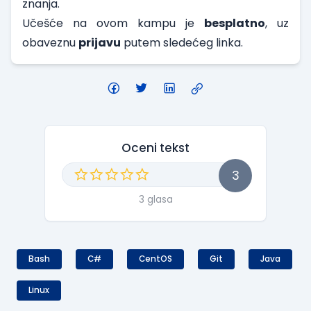
znanja.
Učešće na ovom kampu je
besplatno
, uz
obaveznu
prijavu
putem sledećeg
linka
.
Oceni tekst
3
3 glasa
Bash
C#
CentOS
Git
Java
Linux