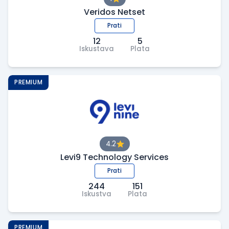
Veridos Netset
Prati
12
5
Iskustava
Plata
PREMIUM
4.2
Levi9 Technology Services
Prati
244
151
Iskustva
Plata
PREMIUM