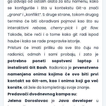
ga izdvaja od ostalih alata za istu namenu, kako
se konfiguriše i šta u kontekstu Git-a znači
„grana” i „konflikt”. S druge strane, tokom drugog
termina će biti obrađivani pojmovi kao što su
interaktivni
rebase
,
cherry-pick
i
git flow
.
Takođe, biće reči i o tome kako git radi ispod
haube i kako se rade prepravke istorije.
Pristuni će imati priliku da sve što čuju na
radionici, odmah i sami probaju, i zato je
potrebno poneti sopstveni laptop i
instalirati Git Bash
. Radionica je
prvenstveno
namenjena onima kojima će ovo biti prvi
kontakt sa Git-om, kao i onima koji ga već
korsite
, ali žele da kompletiraju svoje znanje.
Predavači dvodnevnog kampa su:
Jelena Doroslovac
je
Java developer
u