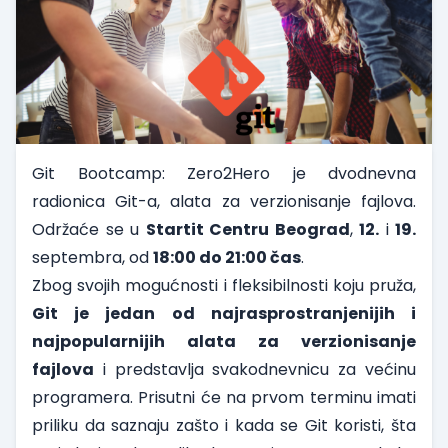
Git Bootcamp: Zero2Hero je dvodnevna
radionica Git-a, alata za verzionisanje fajlova.
Održaće se u
Startit Centru Beograd
,
12.
i
19.
septembra, od
18:00 do 21:00 čas
.
Zbog svojih mogućnosti i fleksibilnosti koju pruža,
Git je jedan od najrasprostranjenijih i
najpopularnijih alata za verzionisanje
fajlova
i predstavlja svakodnevnicu za većinu
programera. Prisutni će na prvom terminu imati
priliku da saznaju zašto i kada se Git koristi, šta