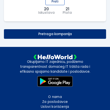
Prati
20
21
Iskustava
Plata
Pretraga kompanija
Okupljamo IT zajednicu, podižemo
transparentnost domaćeg IT tržišta rada i
efikasno spajamo kandidate i poslodavce.
O nama
Za poslodavce
Uslovi korišćenja