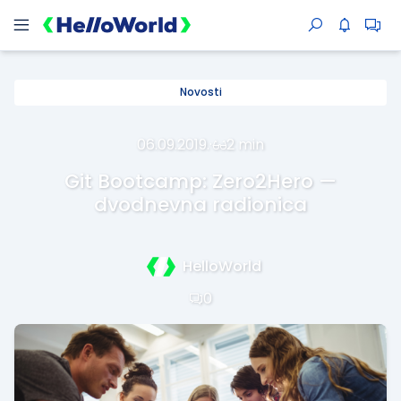
Novosti
06.09.2019.
·
2 min
Git Bootcamp: Zero2Hero —
dvodnevna radionica
HelloWorld
0