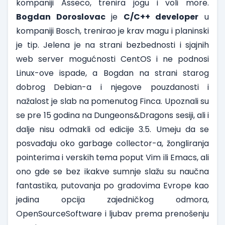
kompaniji Asseco, trenira jogu i voli more.
Bogdan Doroslovac
je
C/C++ developer
u
kompaniji Bosch, trenirao je krav magu i planinski
je tip. Jelena je na strani bezbednosti i sjajnih
web server mogućnosti CentOS i ne podnosi
Linux-ove ispade, a Bogdan na strani starog
dobrog Debian-a i njegove pouzdanosti i
nažalost je slab na pomenutog Finca. Upoznali su
se pre 15 godina na Dungeons&Dragons sesiji, ali i
dalje nisu odmakli od edicije 3.5. Umeju da se
posvađaju oko garbage collector-a, žongliranja
pointerima i verskih tema poput Vim ili Emacs, ali
ono gde se bez ikakve sumnje slažu su naučna
fantastika, putovanja po gradovima Evrope kao
jedina opcija zajedničkog odmora,
OpenSourceSoftware i ljubav prema prenošenju