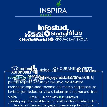
root@hw.rs
:~#
Helloworld.rs koristi kolačiće kako bi ti
pružao najbolje korisničko iskustvo. Nastavkom
korišćenja sajta smatraćemo da imamo saglasnost sa
korišćenjem kolačića. Više o kolačićima možeš pročitati
ovde
.
2026
·
Made with
in Subotica.
Sadržaj sajta Helloworld.rs je u vlasništvu Infostud rešenja d.o.o.
Subotica. Zabranjeno je njegovo preuzimanje bez dozvole.