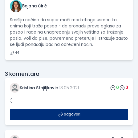
Bojana Ćirić
Smišlja načine da super moći marketinga usmeri ka
onima koji traže posao - da pronađu prave oglase za
posao i rade na unapređenju svojih veština za traženje
posla. Voli da piše, povremeno preteruje i istražuje zašto
se ljudi ponašaju baš na određeni način.
44
3
komentara
0
0
Kristina Stojiljkovic
13.05.2021.
:)
odgovori