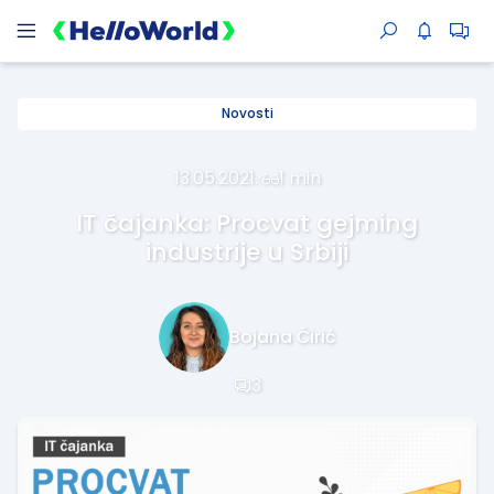
Novosti
13.05.2021.
·
1 min
IT čajanka: Procvat gejming
industrije u Srbiji
Bojana Ćirić
3