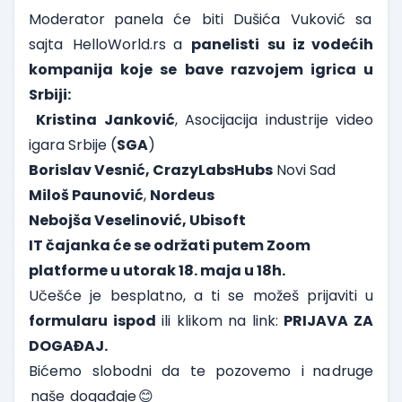
Moderator panela će biti Dušića Vuković sa
sajta HelloWorld.rs a
panelisti su iz vodećih
kompanija koje se bave razvojem igrica u
Srbiji:
Kristina Janković
, Asocijacija industrije video
igara Srbije (
SGA
)
Borislav Vesnić, CrazyLabsHubs
Novi Sad
Miloš Paunović
,
Nordeus
Nebojša Veselinović, Ubisoft
IT čajanka će se održati putem Zoom
platforme u utorak 18. maja u 18h.
Učešće je besplatno, a ti se možeš prijaviti u
formularu ispod
ili klikom na link:
PRIJAVA ZA
DOGAĐAJ.
Bićemo slobodni da te pozovemo i na druge
naše događaje 😊