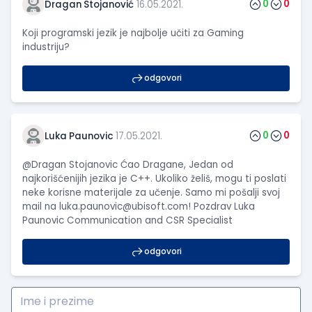
0
0
Dragan Stojanović
16.05.2021.
Koji programski jezik je najbolje učiti za Gaming
industriju?
odgovori
0
0
Luka Paunovic
17.05.2021.
@Dragan Stojanovic Ćao Dragane, Jedan od
najkorišćenijih jezika je C++. Ukoliko želiš, mogu ti poslati
neke korisne materijale za učenje. Samo mi pošalji svoj
mail na
luka.paunovic@ubisoft.com
! Pozdrav Luka
Paunovic Communication and CSR Specialist
odgovori