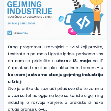
Dragi programeri i razvojnici – svi vi koji pravite,
testirate a po malo i igrate igrice, pozivamo vas
da nam se pridružite u
utorak 18. maja
na IT
čajanci, sa trenutno jako aktuelnom temom - u
kakvom je stvarno stanju gejming industrija
u Srbij
i.
Ovo je prilika da saznaš i pitaš sve što te zanima
u vezi sa tehnologijama koje se koriste u gejming
industriji, o razvoju karijere, o prelasku iz neke
druge branše u ovu...