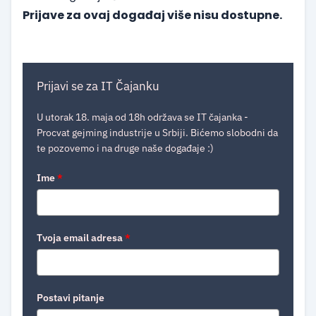
Prijave za ovaj događaj više nisu dostupne.
Prijavi se za IT Čajanku
U utorak 18. maja od 18h održava se IT čajanka -
Procvat gejming industrije u Srbiji. Bićemo slobodni da
te pozovemo i na druge naše događaje :)
Ime
*
Tvoja email adresa
*
Postavi pitanje