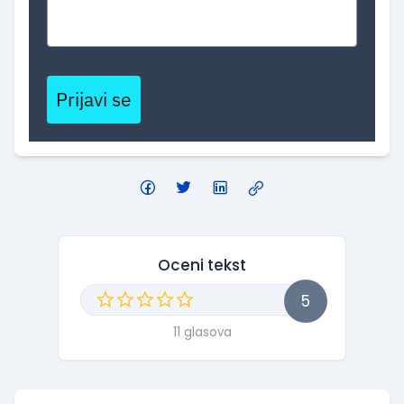
Prijavi se
Oceni tekst
5
11 glasova