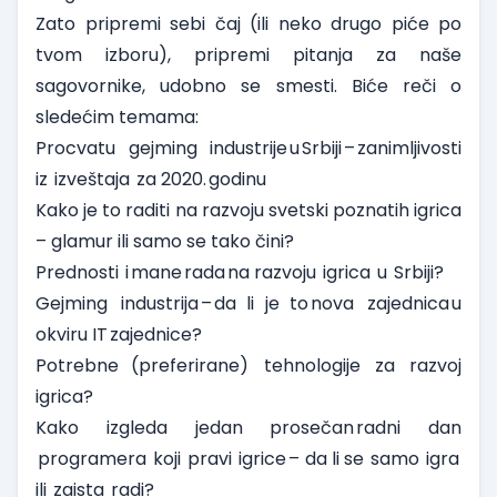
Zato pripremi sebi čaj (ili neko drugo piće po
tvom izboru), pripremi pitanja za naše
sagovornike, udobno se smesti. Biće reči o
sledećim temama:
Procvatu gejming industrije u Srbiji – zanimljivosti
iz izveštaja za 2020. godinu
Kako je to raditi na razvoju svetski poznatih igrica
– glamur ili samo se tako čini?
Prednosti i mane rada na razvoju igrica u Srbiji?
Gejming industrija – da li je to nova zajednica u
okviru IT zajednice?
Potrebne (preferirane) tehnologije za razvoj
igrica?
Kako izgleda jedan prosečan radni dan
programera koji pravi igrice – da li se samo igra
ili zaista radi?