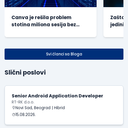
Canva je rešila problem
Zašto s
stotina miliona sesija bez
jedini 
dodatnog opterećenja baze
kompan
Svi članci sa Bloga
Slični poslovi
Senior Android Application Developer
RT-RK d.o.o.
Novi Sad, Beograd | Hibrid
15.08.2026.