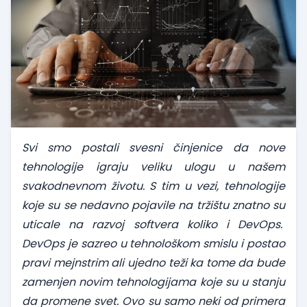
Svi smo postali svesni činjenice da nove
tehnologije igraju veliku ulogu u našem
svakodnevnom životu. S tim u vezi, tehnologije
koje su se nedavno pojavile na tržištu znatno su
uticale na razvoj softvera koliko i DevOps.
DevOps je sazreo u tehnološkom smislu i postao
pravi mejnstrim ali ujedno teži ka tome da bude
zamenjen novim tehnologijama koje su u stanju
da promene svet. Ovo su samo neki od primera