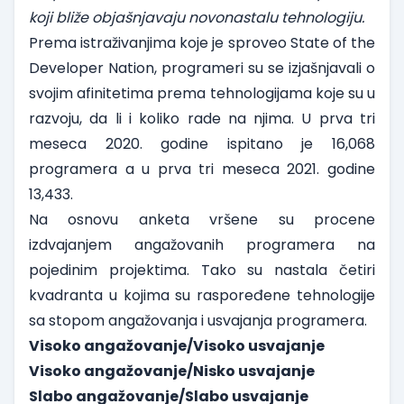
koji bliže objašnjavaju novonastalu tehnologiju.
Prema istraživanjima koje je sproveo
State of the
Developer Nation
, programeri su se izjašnjavali o
svojim afinitetima prema tehnologijama koje su u
razvoju, da li i koliko rade na njima. U prva tri
meseca 2020. godine ispitano je 16,068
programera a u prva tri meseca 2021. godine
13,433.
Na osnovu anketa vršene su procene
izdvajanjem angažovanih programera na
pojedinim projektima. Tako su nastala četiri
kvadranta u kojima su raspoređene tehnologije
sa stopom angažovanja i usvajanja programera.
Visoko angažovanje/Visoko usvajanje
Visoko angažovanje/Nisko usvajanje
Slabo angažovanje/Slabo usvajanje