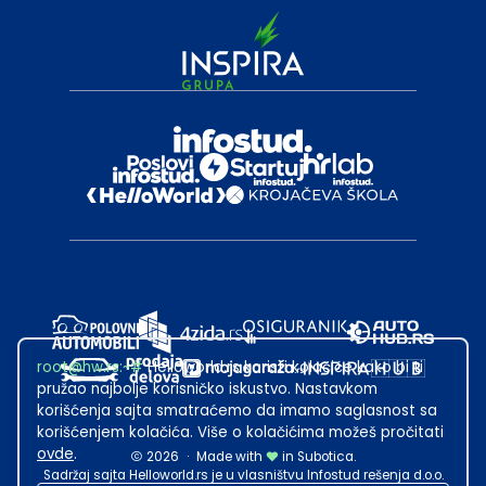
root@hw.rs
:~#
Helloworld.rs koristi kolačiće kako bi ti
pružao najbolje korisničko iskustvo. Nastavkom
korišćenja sajta smatraćemo da imamo saglasnost sa
korišćenjem kolačića. Više o kolačićima možeš pročitati
ovde
.
2026
·
Made with
in Subotica.
Sadržaj sajta Helloworld.rs je u vlasništvu Infostud rešenja d.o.o.