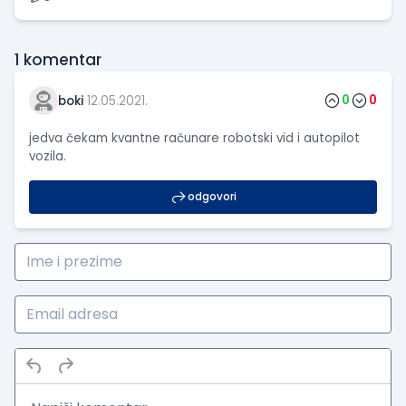
1
komentar
0
0
boki
12.05.2021.
jedva čekam kvantne računare robotski vid i autopilot
vozila.
odgovori