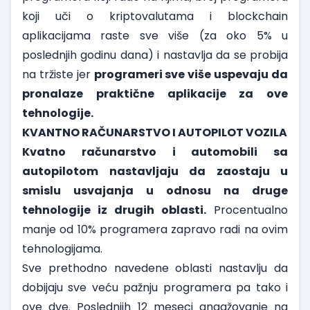
koji uči o kriptovalutama i blockchain
aplikacijama raste sve više (za oko 5% u
poslednjih godinu dana) i nastavlja da se probija
na tržiste jer
programeri sve više uspevaju da
pronalaze praktične aplikacije za ove
tehnologije.
KVANTNO RAČUNARSTVO I AUTOPILOT VOZILA
Kvatno računarstvo i automobili sa
autopilotom nastavljaju da zaostaju u
smislu usvajanja u odnosu na druge
tehnologije iz drugih oblasti.
Procentualno
manje od 10% programera zapravo radi na ovim
tehnologijama.
Sve prethodno navedene oblasti nastavlju da
dobijaju sve veću pažnju programera pa tako i
ove dve. Poslednjih 12 meseci angažovanje na