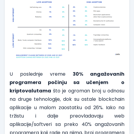
U poslednje vreme
30% angažovanih
programera počinju sa učenjem o
kriptovalutama
što je ogroman broj u odnosu
na druge tehnologije, dok su ostale blockchain
aplikacije u malom zaostatku od 26%. Iako na
tržistu i dalje preovladavaju web
aplikacije/softveri sa preko 40% angažovanih
programera koji rade na njima, broj programera