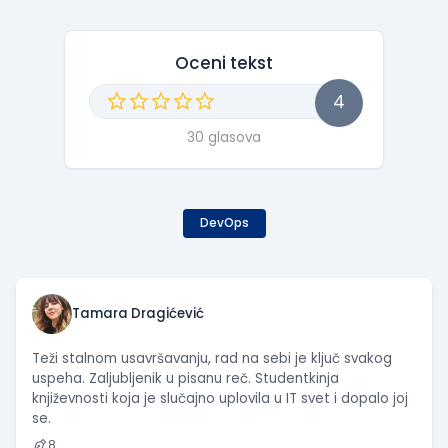
Oceni tekst
4
30 glasova
DevOps
Tamara Dragićević
Teži stalnom usavršavanju, rad na sebi je ključ svakog
uspeha. Zaljubljenik u pisanu reč. Studentkinja
književnosti koja je slučajno uplovila u IT svet i dopalo joj
se.
8