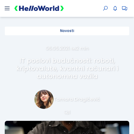
Novosti
06.05.2021.
·
2 min
IT poslovi budućnosti: roboti,
kriptovalute, kvantni računari i
autonomna vozila
Tamara Dragićević
1