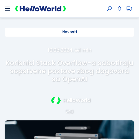
Novosti
10.05.2024.
·
1 min
Korisnici Stack Overflow-a sabotiraju
sopstvene postove zbog dogovora
sa OpenAI
HelloWorld
0