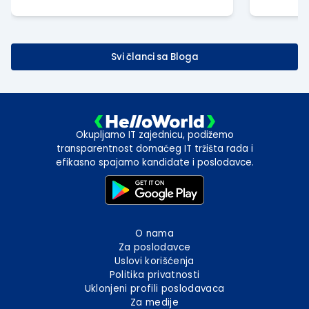
dodatnog opterećenja baze
kompan
Svi članci sa Bloga
Okupljamo IT zajednicu, podižemo
transparentnost domaćeg IT tržišta rada i
efikasno spajamo kandidate i poslodavce.
O nama
Za poslodavce
Uslovi korišćenja
Politika privatnosti
Uklonjeni profili poslodavaca
Za medije