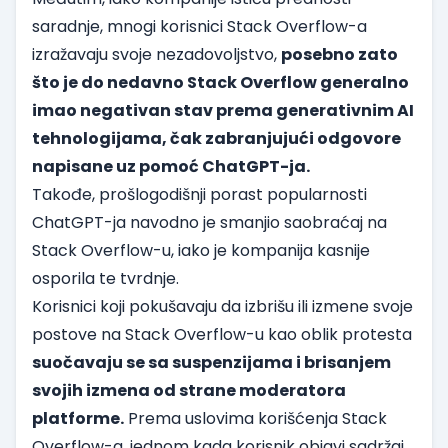
saradnje, mnogi korisnici Stack Overflow-a
izražavaju svoje nezadovoljstvo,
posebno zato
što je do nedavno Stack Overflow generalno
imao negativan stav prema generativnim AI
tehnologijama, čak zabranjujući odgovore
napisane uz pomoć ChatGPT-ja.
Takođe, prošlogodišnji
porast popularnosti
ChatGPT-ja navodno je smanjio saobraćaj na
Stack Overflow-u
, iako je kompanija kasnije
osporila te tvrdnje.
Korisnici koji pokušavaju da izbrišu ili izmene svoje
postove na Stack Overflow-u kao oblik protesta
suočavaju se sa suspenzijama i brisanjem
svojih izmena od strane moderatora
platforme.
Prema uslovima korišćenja Stack
Overflow-a, jednom kada korisnik objavi sadržaj,