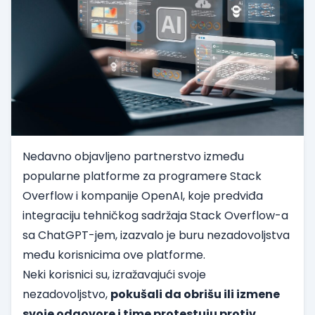
Nedavno objavljeno partnerstvo između
popularne platforme za programere Stack
Overflow i kompanije OpenAI, koje predviđa
integraciju tehničkog sadržaja Stack Overflow-a
sa ChatGPT-jem, izazvalo je buru nezadovoljstva
među korisnicima ove platforme.
Neki korisnici su, izražavajući svoje
nezadovoljstvo,
pokušali da obrišu ili izmene
svoje odgovore i time protestuju protiv