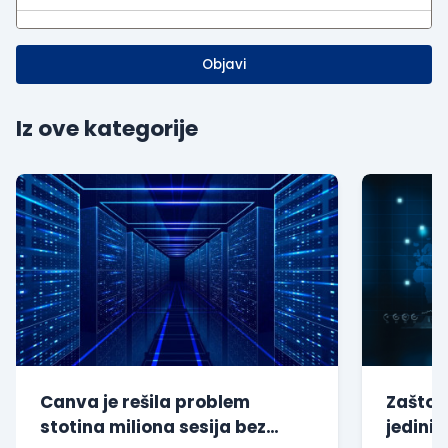
Objavi
Iz ove kategorije
Canva je rešila problem
Zašto s
stotina miliona sesija bez
jedini 