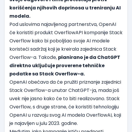
korišćenja njihovih doprinosa u treniranju AI
modela.
Pod uslovima najavljenog partnerstva, OpenAI
će koristiti produkt OverflowAPI kompanije Stack
Overflow kako bi poboljšao svoje AI modele
koristeći sadržaj koji je kreirala zajednica Stack
Overflow-a. Takođe,
planirano je da ChatGPT
direktno uključuje proverene tehničke
podatke sa Stack Overflow-a.
OpenAI obećava da će pružiti priznanje zajednici
Stack Overflow-a unutar ChatGPT-ja, mada još
uvek nije jasno kako će to biti realizovano. Stack
Overflow, s druge strane, će koristiti tehnologiju
OpenAI u razvoju svog AI modela OverflowAI, koji
je najavljen u julu 2023. godine.
Međutim, iako kompanije ističu prednosti