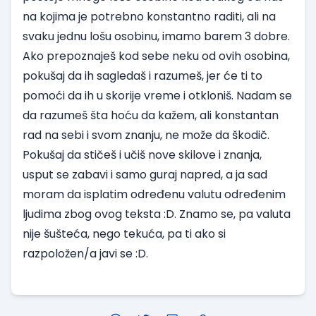
na kojima je potrebno konstantno raditi, ali na
svaku jednu lošu osobinu, imamo barem 3 dobre.
Ako prepoznaješ kod sebe neku od ovih osobina,
pokušaj da ih sagledaš i razumeš, jer će ti to
pomoći da ih u skorije vreme i otkloniš. Nadam se
da razumeš šta hoću da kažem, ali konstantan
rad na sebi i svom znanju, ne može da škodič.
Pokušaj da stičeš i učiš nove skilove i znanja,
usput se zabavi i samo guraj napred, a ja sad
moram da isplatim određenu valutu određenim
ljudima zbog ovog teksta :D. Znamo se, pa valuta
nije šušteća, nego tekuća, pa ti ako si
razpoložen/a javi se :D.