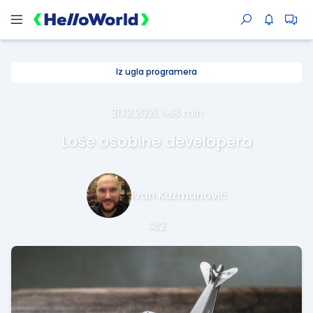
Iz ugla programera
31.12.2021.
·
8 min
Loše osobine developera
Ivan Kuzmanović
2