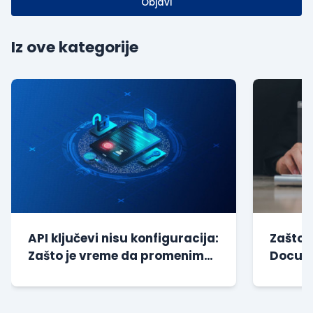
Objavi
Iz ove kategorije
API ključevi nisu konfiguracija:
Zašto 
Zašto je vreme da promenimo
Docume
način na koji gr...
godine