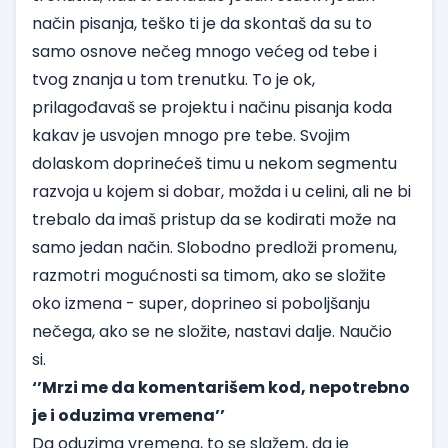
način pisanja, teško ti je da skontaš da su to
samo osnove nečeg mnogo većeg od tebe i
tvog znanja u tom trenutku. To je ok,
prilagođavaš se projektu i načinu pisanja koda
kakav je usvojen mnogo pre tebe. Svojim
dolaskom doprinećeš timu u nekom segmentu
razvoja u kojem si dobar, možda i u celini, ali ne bi
trebalo da imaš pristup da se kodirati može na
samo jedan način. Slobodno predloži promenu,
razmotri mogućnosti sa timom, ako se složite
oko izmena - super, doprineo si poboljšanju
nečega, ako se ne složite, nastavi dalje. Naučio
si.
‘’Mrzi me da komentarišem kod, nepotrebno
je i oduzima vremena’’
Da oduzima vremena, to se slažem, da je