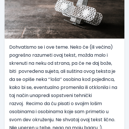
Dohvatismo se i ove teme. Neko će (ili većina)
pogrešno razumeti ovaj tekst, možda malo i
skrenuti na neku od strana, pa će ne daj bože,
biti povređena sujeta, ali suština ovog teksta je
da se opiše neka ‘’loša’’ osobina kod pojedinca,
kako bi se, eventualno promenila ili otklonila i na
taj način unapredi sopstveni tehnički
razvoj.
Recimo da ću pisati o svojim lošim
osobinama i osobinama koje sam primetio u
svom dev okruženju. Ne shvataj ovaj tekst lično.
Nije uperen u tebe, nego na moju bagru :).