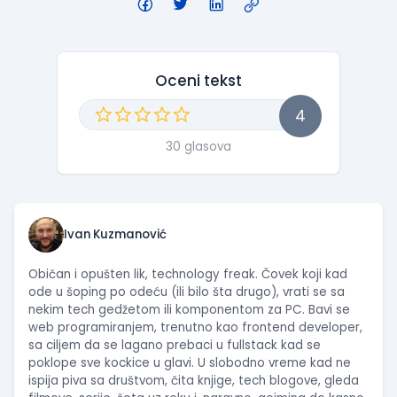
Oceni tekst
4
30 glasova
Ivan Kuzmanović
Običan i opušten lik, technology freak. Čovek koji kad
ode u šoping po odeću (ili bilo šta drugo), vrati se sa
nekim tech gedžetom ili komponentom za PC. Bavi se
web programiranjem, trenutno kao frontend developer,
sa ciljem da se lagano prebaci u fullstack kad se
poklope sve kockice u glavi. U slobodno vreme kad ne
ispija piva sa društvom, čita knjige, tech blogove, gleda