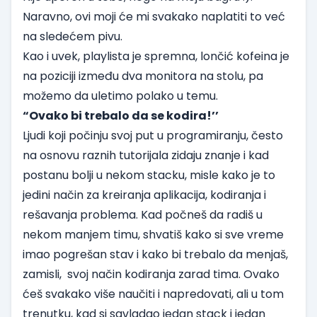
Naravno, ovi moji će mi svakako naplatiti to već
na sledećem pivu.
Kao i uvek, playlista je spremna, lončić kofeina je
na poziciji između dva monitora na stolu, pa
možemo da uletimo polako u temu.
“Ovako bi trebalo da se kodira!’’
Ljudi koji počinju svoj put u programiranju, često
na osnovu raznih tutorijala zidaju znanje i kad
postanu bolji u nekom stacku, misle kako je to
jedini način za kreiranja aplikacija, kodiranja i
rešavanja problema. Kad počneš da radiš u
nekom manjem timu, shvatiš kako si sve vreme
imao pogrešan stav i kako bi trebalo da menjaš,
zamisli, svoj način kodiranja zarad tima. Ovako
ćeš svakako više naučiti i napredovati, ali u tom
trenutku, kad si savladao jedan stack i jedan