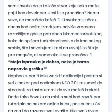
sam shvatio da je to loša stvar koju neko može
gajiti kao developer. Jesi li se pronašao? Nema
veze, ne moraš da kažeš :D. U svakom slučaju,
danas kad nešto izrađujem, najviše vremena
razmišljam gde je potrebno iskomentarisati kod,
kako da opišem funkcionalnost, a da ima nekog
smisla, što i savetujem i tebi da usvojiš to što je
pre moguće, ali samo ako si se pronašao :D.
“Moja ispravka je dobra, neko je tamo
napravio grešku!”
Napisao si par “Hello world.” aplikacija i postao si
veliki haker pod nadimkom NEO 2.0 i razumeš da
si najbolji za tastaturom i da sve možeš kreirati.
Dođe tako čoveku da misli o sebi kad završi par
tutorijala na nekom online kursu, pa spuca u CV
da zna i da razume sve i svašta. Nije sva krivica