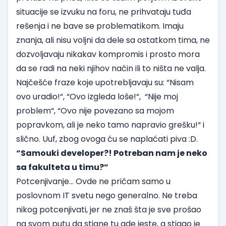
situacije se izvuku na foru, ne prihvataju tuđa
rešenja i ne bave se problematikom. Imaju
znanja, ali nisu voljni da dele sa ostatkom tima, ne
dozvoljavaju nikakav kompromis i prosto mora
da se radi na neki njihov način ili to ništa ne valja.
Najčešće fraze koje upotrebljavaju su: “Nisam
ovo uradio!“, “Ovo izgleda loše!“, “Nije moj
problem“, “Ovo nije povezano sa mojom
popravkom, ali je neko tamo napravio grešku!“ i
slično. Uuf, zbog ovoga ću se naplaćati piva :D.
“Samouki developer?! Potreban nam je neko
sa fakulteta u timu?”
Potcenjivanje... Ovde ne pričam samo u
poslovnom IT svetu nego generalno. Ne treba
nikog potcenjivati, jer ne znaš šta je sve prošao
na svom putu da stigne tu gde jeste, a stigao je