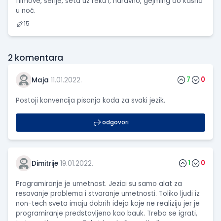
filmove, serije, šeta uz reku i, naravno, gejming do kasno
u noć.
15
2
komentara
7
0
Maja
11.01.2022.
Postoji konvencija pisanja koda za svaki jezik.
odgovori
1
0
Dimitrije
19.01.2022.
Programiranje je umetnost. Jezici su samo alat za
resavanje problema i stvaranje umetnosti. Toliko ljudi iz
non-tech sveta imaju dobrih ideja koje ne realiziju jer je
programiranje predstavljeno kao bauk. Treba se igrati,