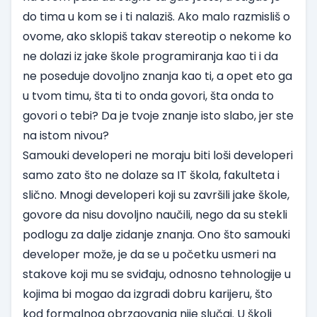
do tima u kom se i ti nalaziš. Ako malo razmisliš o
ovome, ako sklopiš takav stereotip o nekome ko
ne dolazi iz jake škole programiranja kao ti i da
ne poseduje dovoljno znanja kao ti, a opet eto ga
u tvom timu, šta ti to onda govori, šta onda to
govori o tebi? Da je tvoje znanje isto slabo, jer ste
na istom nivou?
Samouki developeri ne moraju biti loši developeri
samo zato što ne dolaze sa IT škola, fakulteta i
slično. Mnogi developeri koji su završili jake škole,
govore da nisu dovoljno naučili, nego da su stekli
podlogu za dalje zidanje znanja. Ono što samouki
developer može, je da se u početku usmeri na
stakove koji mu se sviđaju, odnosno tehnologije u
kojima bi mogao da izgradi dobru karijeru, što
kod formalnog obrzaovanja nije slučaj. U školi