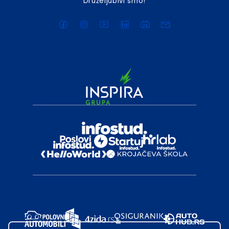
Druželjubivi smo!