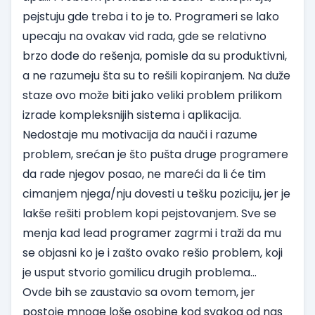
pejstuju gde treba i to je to. Programeri se lako
upecaju na ovakav vid rada, gde se relativno
brzo dođe do rešenja, pomisle da su produktivni,
a ne razumeju šta su to rešili kopiranjem. Na duže
staze ovo može biti jako veliki problem prilikom
izrade kompleksnijih sistema i aplikacija.
Nedostaje mu motivacija da nauči i razume
problem, srećan je što pušta druge programere
da rade njegov posao, ne mareći da li će tim
cimanjem njega/nju dovesti u tešku poziciju, jer je
lakše rešiti problem kopi pejstovanjem. Sve se
menja kad lead programer zagrmi i traži da mu
se objasni ko je i zašto ovako rešio problem, koji
je usput stvorio gomilicu drugih problema…
Ovde bih se zaustavio sa ovom temom, jer
postoje mnoge loše osobine kod svakog od nas