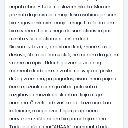
nepotrebno – tu se ne slažem nikako. Moram
priznati da je ovo bila moja loša osobina, jer sam
bio zagovornik ove teorije i mogu ti reći da sam
bio u većem haosu nego da sam iskoristio par
minuta više da iskomentarišem kod.
Bio sam iz fazona, pročitaće kod, znaće šta se
dešava, šta radi i čemu služi, ne moram da gubim
vreme na opis… Udarih glavom o zid onog
momenta kad sam se vratio na svoj kod posle
dužeg vremena, pa pogađaš, nisam imao pojma
čemu služi iako sam ga čitao pola sata i
razgibavao mozak da skontam koja mu je
namena. Čovek tad svašta sebi kaže narokan
kofeinom, u negativno hajpu propraćen
nervozom zašto nisam bio pametniji i slično.
Tada je došao onaj “AHAAA” momenat i tada