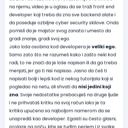
na njemu, video je u oglasu da se traži front end
developer koji treba da zna sve backend alate i
da poseduje ozbiljne cyber security skilove. Onda
pomisli da je majstor svog zanata i umesto da
gradi znanje, gradi svoj ego.
Jako loša osobina kod developera je
veliki ego.
Samo zato što ne razumeš kako i zašto neki kod
radi, to ne znači da je loše napisan ili da ga treba
menjati, jer ga ti nisi napisao. Jasno da ćeš ti
napisati bolji i lepši kod iz nekog tutorijala koji si
pogledao na netu, ali shvati da
nisi jedini koji
zna
. Svoje nedostatke prebacuješ na druge ljude
i ne prihvataš kritku na svoj račun iako je ta
kritika upućena sa najboljom namerom da se
unaprediš kao developer. Egoisti su često glasni,
prolaze na priču, kite se tuđim perjem i iz svake