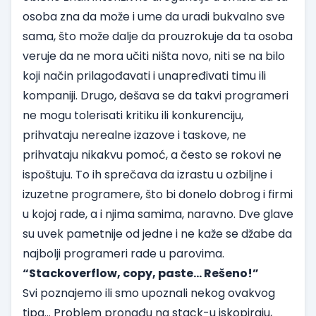
osoba zna da može i ume da uradi bukvalno sve
sama, što može dalje da prouzrokuje da ta osoba
veruje da ne mora učiti ništa novo, niti se na bilo
koji način prilagođavati i unapređivati timu ili
kompaniji. Drugo, dešava se da takvi programeri
ne mogu tolerisati kritiku ili konkurenciju,
prihvataju nerealne izazove i taskove, ne
prihvataju nikakvu pomoć, a često se rokovi ne
ispoštuju. To ih sprečava da izrastu u ozbiljne i
izuzetne programere, što bi donelo dobrog i firmi
u kojoj rade, a i njima samima, naravno. Dve glave
su uvek pametnije od jedne i ne kaže se džabe da
najbolji programeri rade u parovima.
“Stackoverflow, copy, paste… Rešeno!”
Svi poznajemo ili smo upoznali nekog ovakvog
tipa... Problem pronađu na stack-u iskopiraju,