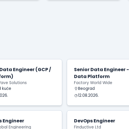
e
važnijom nego ikada
 Data Engineer (GCP /
Senior Data Engineer -
tform)
Data Platform
ave Solutions
Factory World Wide
d kuće
Beograd
2026.
12.08.2026.
 Engineer
DevOps Engineer
obal Engineering
Finductive Ltd