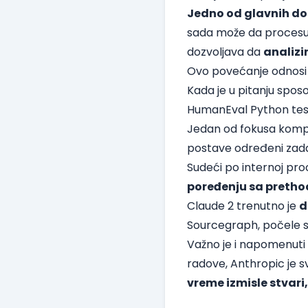
Jedno od glavnih dos
sada može da procesui
dozvoljava da
analizi
Ovo povećanje odnosi s
Kada je u pitanju sposo
HumanEval Python test
Jedan od fokusa kompa
postave određeni zad
Sudeći po internoj pro
poređenju sa preth
Claude 2 trenutno je
d
Sourcegraph, počele su
Važno je i napomenuti 
radove, Anthropic je s
vreme izmisle stvari,