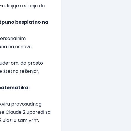
-u
, koji je u stanju da
otpuno besplatno na
 personalnim
ana na osnovu
Claude-om, da prosto
e štetna rešenja“,
atematika
i
okviru pravosudnog
o se Claude 2 uporedi sa
 ulazi u sam vrh“,