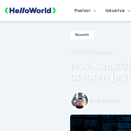
Poslovi
Iskustva
Novosti
27.07.2023.
·
2 min
Novi ChatGPT
otvoren je z
Uroš Jelić
0