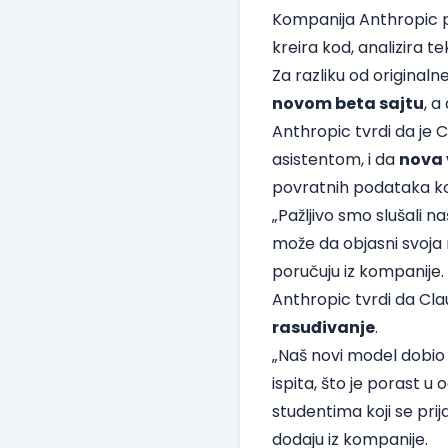
Kompanija Anthropic pre
kreira kod, analizira te
Za razliku od originaln
novom beta sajtu
, a
Anthropic tvrdi da je 
asistentom, i da
nova 
povratnih podataka ko
„Pažljivo smo slušali n
može da objasni svoja 
poručuju iz kompanije.
Anthropic tvrdi da Cla
rasuđivanje
.
„Naš novi model dobio
ispita, što je porast u
studentima koji se prij
dodaju iz kompanije.