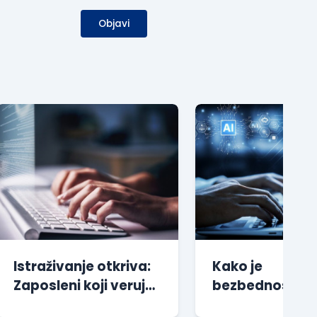
Objavi
Istraživanje otkriva:
Kako je
Zaposleni koji veruju
bezbednosna z
korporativnom
nenamerno nau