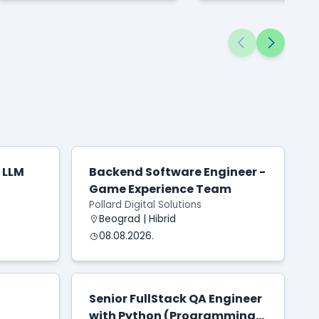
žargonu donose
AI model da izm
loši...
izvršene z...
 LLM
Backend Software Engineer -
Game Experience Team
Pollard Digital Solutions
Beograd | Hibrid
08.08.2026.
Senior FullStack QA Engineer
with Python (Programming