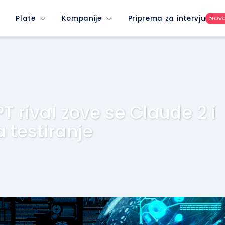
Plate
Kompanije
Priprema za intervju
NOV
 rival zove se Claude 2 i
a testiranje