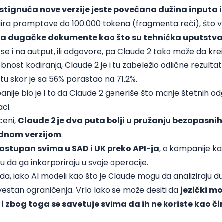
tignuća nove verzije jeste povećana dužina inputa i
ra promptove do 100.000 tokena (fragmenta reči), što veš
ra dugačke dokumente kao što su tehnička uputstva, 
e i na autput, ili odgovore, pa Claude 2 tako može da kr
bnost kodiranja, Claude 2 je i tu zabeležio odlične rezulta
u skor je sa 56% porastao na 71.2%.
nije bio je i to da Claude 2 generiše što manje štetnih 
aci.
ceni,
Claude 2 je dva puta bolji u pružanju bezopasni
odnom verzijom
.
ostupan svima u SAD i UK preko API-ja
, a kompanije ka
 da ga inkorporiraju u svoje operacije.
da, iako AI modeli kao što je Claude mogu da analiziraju 
vestan ograničenja. Vrlo lako se može desiti da
jezički m
 i zbog toga se savetuje svima da ih ne koriste kao č