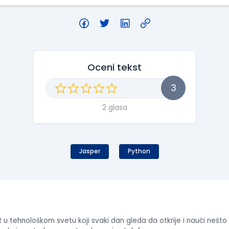
Oceni tekst
3
2 glasa
Jasper
Python
 u tehnološkom svetu koji svaki dan gleda da otkrije i nauči nešt