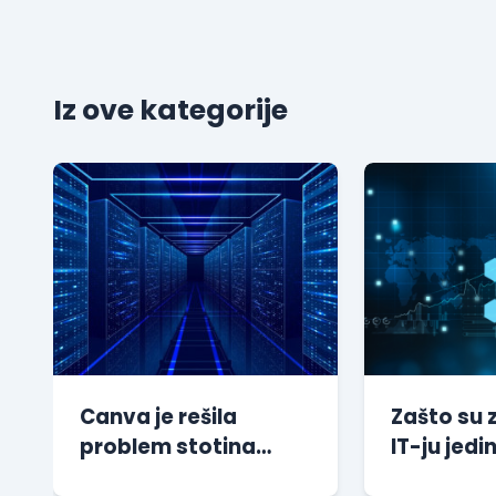
Iz ove kategorije
Canva je rešila
Zašto su 
problem stotina
IT-ju jedin
miliona sesija bez
preporuči