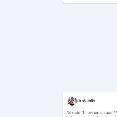
Uroš Jelić
Nekada IT novinar, a sada PR