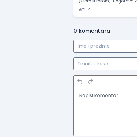
(silom ili milom). Pogotovo
202
0
komentara