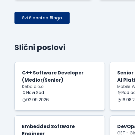
dodatnog
kompanij
opterećenja baze
Svi članci sa Bloga
Slični poslovi
C++ Software Developer
Senior
(Medior/Senior)
AI Pla
Keba d.o.o.
Mobile W
Novi Sad
Rad o
02.09.2026.
16.08.
Embedded Software
DevOps
Engineer
GET - Gl