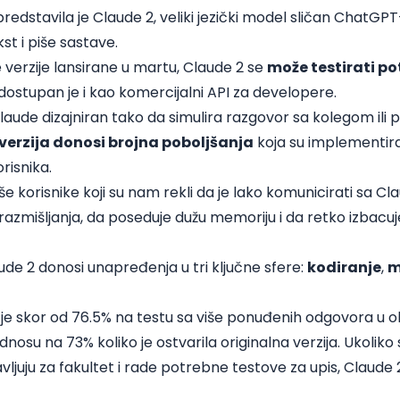
dstavila je Claude 2, veliki jezički model sličan
ChatGPT
kst i piše sastave.
e verzije lansirane u martu, Claude 2 se
može testirati p
 dostupan je i kao komercijalni API za developere.
Claude dizajniran tako da simulira razgovor sa kolegom ili
verzija donosi brojna poboljšanja
koja su implementir
risnika.
aše korisnike koji su nam rekli da je lako komunicirati sa 
razmišljanja, da poseduje dužu memoriju i da retko izbacuj
ude 2 donosi unapređenja u tri ključne sfere:
kodiranje
,
m
 je skor od 76.5% na testu sa više ponuđenih odgovora u 
 odnosu na 73% koliko je ostvarila originalna verzija. Ukolik
avljuju za fakultet i rade potrebne testove za upis, Claude 2