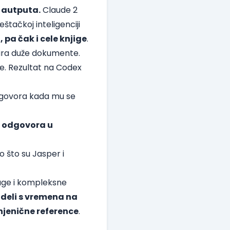
 autputa.
Claude 2
tačkoj inteligenciji
pa čak i cele knjige
.
eira duže dokumente.
te. Rezultat na Codex
odgovora kada mu se
h odgovora u
o što su Jasper i
duge i kompleksne
odeli s vremena na
injenične reference
.