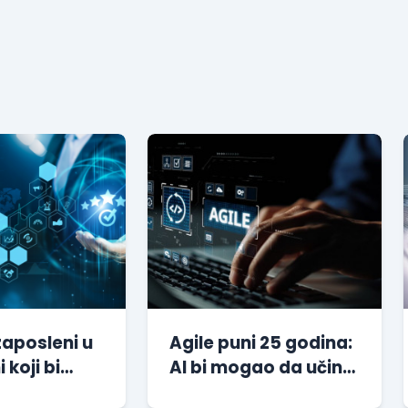
zaposleni u
Agile puni 25 godina:
i koji bi
AI bi mogao da učini
li svoje
ovu metodologiju