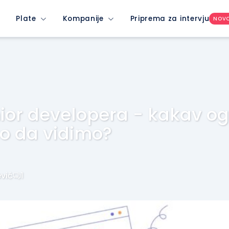
Plate
Kompanije
Priprema za intervju
NOV
nior developera - kakav og
o da vidimo?
vić
1