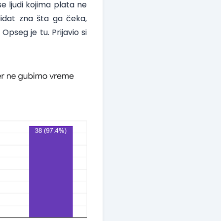
e ljudi kojima plata ne
ndidat zna šta ga čeka,
pseg je tu. Prijavio si