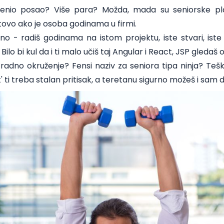
enio posao? Više para? Možda, mada su seniorske pl
tovo ako je osoba godinama u firmi.
no - radiš godinama na istom projektu, iste stvari, iste
lo bi kul da i ti malo učiš taj Angular i React, JSP gledaš
radno okruženje? Fensi naziv za seniora tipa ninja? Teško.
t' ti treba stalan pritisak, a teretanu sigurno možeš i sam d