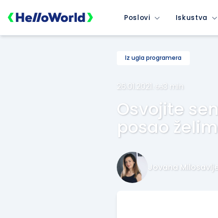
Poslovi
Iskustva
Iz ugla programera
26.01.2021.
·
3 min
Osvojite se
posao želim
Jovana Milosavlje