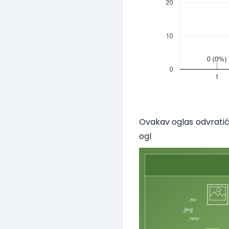
Ovakav oglas odvratiće
ogl