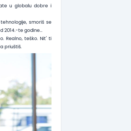
ate u globalu dobre i
 tehnologije, smoriš se
 od 2014.-te godine…
 Realno, teško. Nit' ti
a priuštiš.