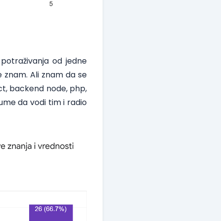
 potraživanja od jedne
 ne znam. Ali znam da se
act, backend node, php,
ume da vodi tim i radio