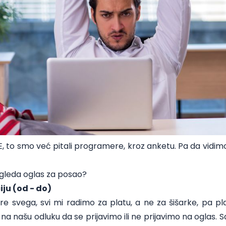
E, to smo već pitali programere, kroz anketu. Pa da vidimo 
zgleda oglas za posao?
iju (od - do)
e svega, svi mi radimo za platu, a ne za šišarke, pa pla
na našu odluku da se prijavimo ili ne prijavimo na oglas. 