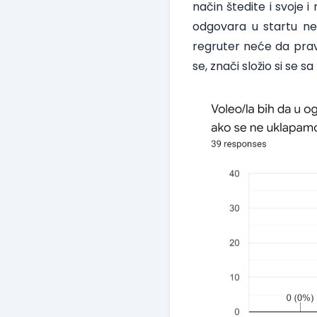
način štedite i svoje 
odgovara u startu neće
regruter neće da pravd
se, znači složio si se sa