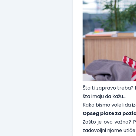
Šta ti zapravo treba? 
šta imaju da kažu…
Kako bismo voleli da i
Opseg plate za pozic
Zašto je ovo važno? Pr
zadovoljni njome utiče 