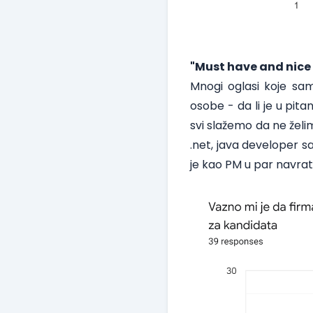
"Must have and nice
Mnogi oglasi koje sam
osobe - da li je u pita
svi slažemo da ne želi
.net, java developer s
je kao PM u par navrat