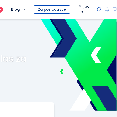
Prijavi
Blog
Za poslodavce
O
se
las za