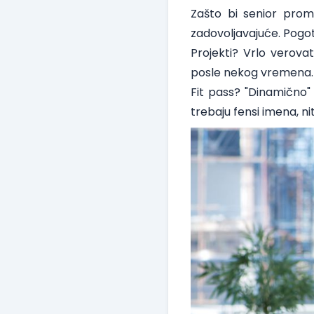
Zašto bi senior prom
zadovoljavajuće. Pogo
Projekti? Vrlo verovat
posle nekog vremena. Bi
Fit pass? "Dinamično" 
trebaju fensi imena, ni