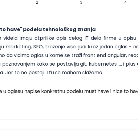
 to have" podela tehnološkog znanja
 videla imaju otprilike opis celog IT dela firme u opisu
nju marketing, SEO, traženje više ljudi kroz jedan oglas -
mo da vidimo oglas u kome se traži front end angular, re
a poznavanjem kako se postavlja git, kubernetes, … i plus 
a. Jer to ne postoji. I tu se mahom slažemo.