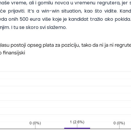
i naše vreme, ali i gomilu novca u vremenu regrutera, jer s
 prijaviti. It’s a win-win situation, kao što vidite. Ka
a onih 500 eura više koje je kandidat tražio ako pokida. O
 njim. I tu se skoro svi slažemo.