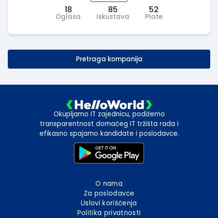
18
85
52
Oglasa
Iskustava
Plate
Pretraga kompanija
Okupljamo IT zajednicu, podižemo
transparentnost domaćeg IT tržišta rada i
efikasno spajamo kandidate i poslodavce.
O nama
Za poslodavce
Uslovi korišćenja
Politika privatnosti