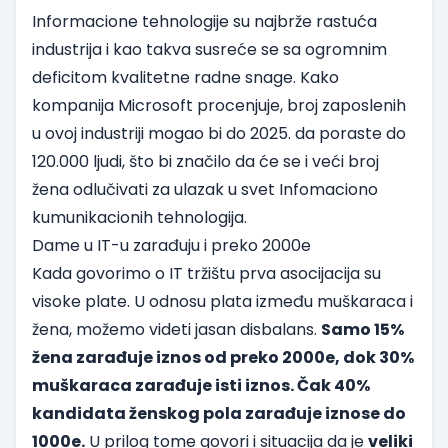
Informacione tehnologije su najbrže rastuća
industrija i kao takva susreće se sa ogromnim
deficitom kvalitetne radne snage. Kako
kompanija Microsoft procenjuje, broj zaposlenih
u ovoj industriji mogao bi do 2025. da poraste do
120.000 ljudi, što bi značilo da će se i veći broj
žena odlučivati za ulazak u svet Infomaciono
kumunikacionih tehnologija.
Dame u IT-u zarađuju i preko 2000e
Kada govorimo o IT tržištu prva asocijacija su
visoke plate. U odnosu plata između muškaraca i
žena, možemo videti jasan disbalans.
Samo 15%
žena zarađuje iznos od preko 2000e, dok 30%
muškaraca zarađuje isti iznos. Čak 40%
kandidata ženskog pola zarađuje iznose do
1000e.
U prilog tome govori i situacija da je
veliki