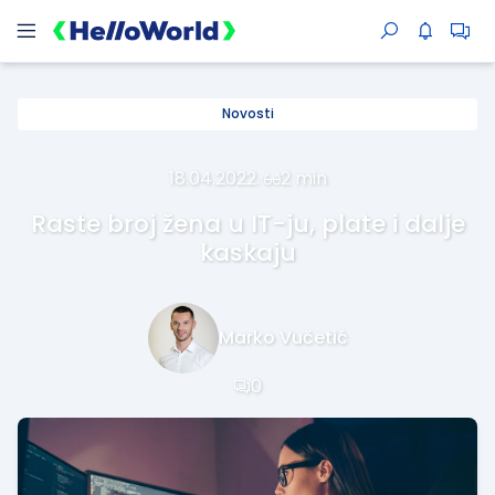
Novosti
18.04.2022.
·
2 min
Raste broj žena u IT-ju, plate i dalje
kaskaju
Marko Vučetić
0