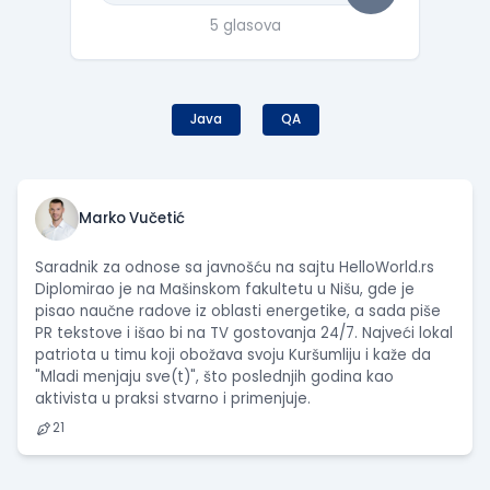
5 glasova
Java
QA
Marko Vučetić
Saradnik za odnose sa javnošću na sajtu HelloWorld.rs
Diplomirao je na Mašinskom fakultetu u Nišu, gde je
pisao naučne radove iz oblasti energetike, a sada piše
PR tekstove i išao bi na TV gostovanja 24/7. Najveći lokal
patriota u timu koji obožava svoju Kuršumliju i kaže da
"Mladi menjaju sve(t)", što poslednjih godina kao
aktivista u praksi stvarno i primenjuje.
21