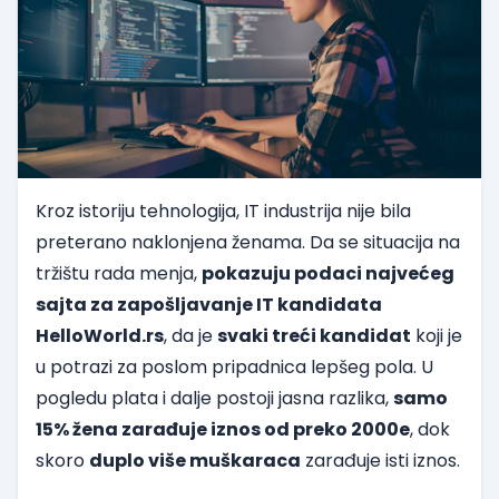
Kroz istoriju tehnologija, IT industrija nije bila
preterano naklonjena ženama. Da se situacija na
tržištu rada menja,
pokazuju podaci najvećeg
sajta za zapošljavanje IT kandidata
HelloWorld.rs
, da je
svaki treći kandidat
koji je
u potrazi za poslom pripadnica lepšeg pola. U
pogledu plata i dalje postoji jasna razlika,
samo
15% žena zarađuje iznos od preko 2000e
, dok
skoro
duplo više muškaraca
zarađuje isti iznos.