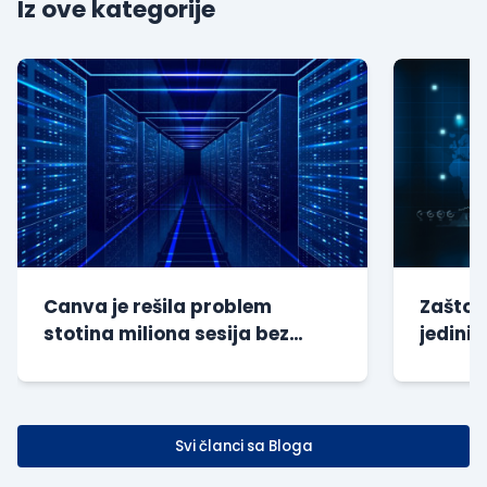
Iz ove kategorije
Canva je rešila problem
Zašto s
stotina miliona sesija bez
jedini 
dodatnog opterećenja baze
kompan
Svi članci sa Bloga