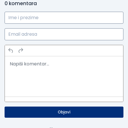
0
komentara
Objavi