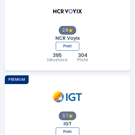
2.8
NCR Voyix
Prati
395
304
Iskustava
Plate
PREMIUM
3.7
IGT
Prati