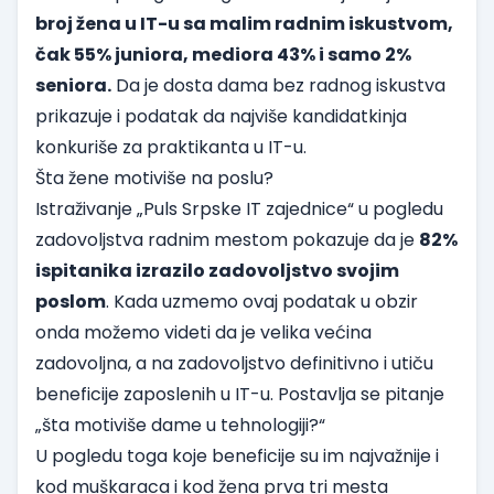
broj žena u IT-u sa malim radnim iskustvom,
čak 55% juniora, mediora 43% i samo 2%
seniora.
Da je dosta dama bez radnog iskustva
prikazuje i podatak da najviše kandidatkinja
konkuriše za praktikanta u IT-u.
Šta žene motiviše na poslu?
Istraživanje „Puls Srpske IT zajednice“ u pogledu
zadovoljstva radnim mestom pokazuje da je
82%
ispitanika izrazilo zadovoljstvo svojim
poslom
. Kada uzmemo ovaj podatak u obzir
onda možemo videti da je velika većina
zadovoljna, a na zadovoljstvo definitivno i utiču
beneficije zaposlenih u IT-u. Postavlja se pitanje
„šta motiviše dame u tehnologiji?“
U pogledu toga koje beneficije su im najvažnije i
kod muškaraca i kod žena prva tri mesta