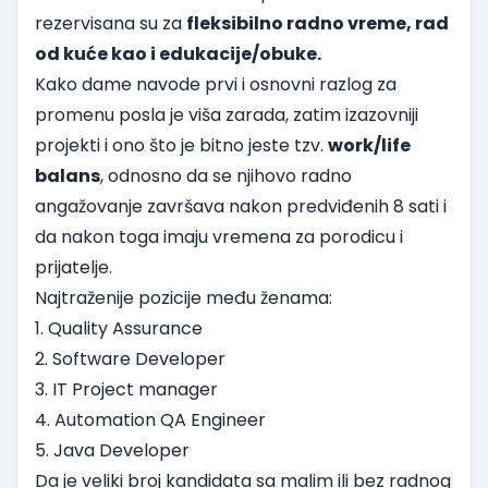
rezervisana su za
fleksibilno radno vreme, rad
od kuće kao i edukacije/obuke.
Kako dame navode prvi i osnovni razlog za
promenu posla je viša zarada, zatim izazovniji
projekti i ono što je bitno jeste tzv.
work/life
balans
, odnosno da se njihovo radno
angažovanje završava nakon predviđenih 8 sati i
da nakon toga imaju vremena za porodicu i
prijatelje.
Najtraženije pozicije među ženama:
1. Quality Assurance
2. Software Developer
3. IT Project manager
4. Automation QA Engineer
5. Java Developer
Da je veliki broj kandidata sa malim ili bez radnog