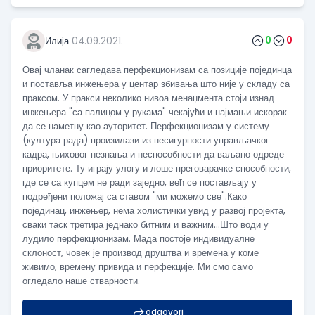
0
0
Илија
04.09.2021.
Овај чланак сагледава перфекционизам са позиције појединца
и поставља инжењера у центар збивања што није у складу са
праксом. У пракси неколико нивоа менаџмента стоји изнад
инжењера "са палицом у рукама" чекајући и најмањи искорак
да се наметну као ауторитет. Перфекционизам у систему
(култура рада) произилази из несигурности управљачког
кадра, њиховог незнања и неспособности да ваљано одреде
приоритете. Ту играју улогу и лоше преговарачке способности,
где се са купцем не ради заједно, већ се постављају у
подређени положај са ставом "ми можемо све".Како
појединац, инжењер, нема холистички увид у развој пројекта,
сваки таск третира једнако битним и важним...Што води у
лудило перфекционизам. Мада постоје индивидуалне
склоност, човек је производ друштва и времена у коме
живимо, времену привида и перфекције. Ми смо само
огледало наше стварности.
odgovori