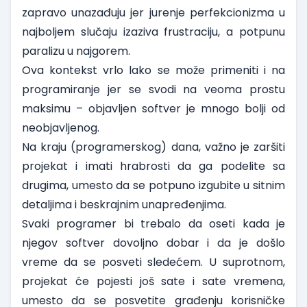
zapravo unazađuju jer jurenje perfekcionizma u
najboljem slučaju izaziva frustraciju, a potpunu
paralizu u najgorem.
Ova kontekst vrlo lako se može primeniti i na
programiranje jer se svodi na veoma prostu
maksimu – objavljen softver je mnogo bolji od
neobjavljenog.
Na kraju (programerskog) dana, važno je zaršiti
projekat i imati hrabrosti da ga podelite sa
drugima, umesto da se potpuno izgubite u sitnim
detaljima i beskrajnim unapređenjima.
Svaki programer bi trebalo da oseti kada je
njegov softver dovoljno dobar i da je došlo
vreme da se posveti sledećem. U suprotnom,
projekat će pojesti još sate i sate vremena,
umesto da se posvetite građenju korisničke