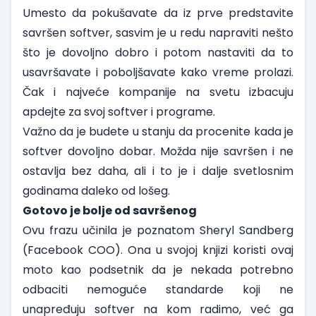
Umesto da pokušavate da iz prve predstavite
savršen softver, sasvim je u redu napraviti nešto
što je dovoljno dobro i potom nastaviti da to
usavršavate i poboljšavate kako vreme prolazi.
Čak i najveće kompanije na svetu izbacuju
apdejte za svoj softver i programe.
Važno da je budete u stanju da procenite kada je
softver dovoljno dobar. Možda nije savršen i ne
ostavlja bez daha, ali i to je i dalje svetlosnim
godinama daleko od lošeg.
Gotovo je bolje od savršenog
Ovu frazu učinila je poznatom Sheryl Sandberg
(Facebook COO). Ona u svojoj knjizi koristi ovaj
moto kao podsetnik da je nekada potrebno
odbaciti nemoguće standarde koji ne
unapređuju softver na kom radimo, već ga