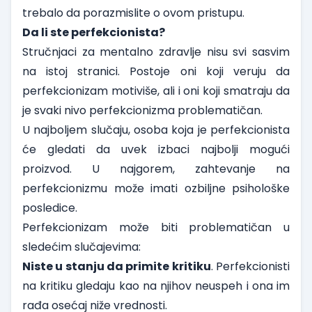
trebalo da porazmislite o ovom pristupu.
Da li ste perfekcionista?
Stručnjaci za mentalno zdravlje nisu svi sasvim
na istoj stranici. Postoje oni koji veruju da
perfekcionizam motiviše, ali i oni koji smatraju da
je svaki nivo perfekcionizma problematičan.
U najboljem slučaju, osoba koja je perfekcionista
će gledati da uvek izbaci najbolji mogući
proizvod. U najgorem, zahtevanje na
perfekcionizmu može imati ozbiljne psihološke
posledice.
Perfekcionizam može biti problematičan u
sledećim slučajevima:
Niste u stanju da primite kritiku
. Perfekcionisti
na kritiku gledaju kao na njihov neuspeh i ona im
rađa osećaj niže vrednosti.