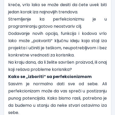
kreće, vrlo lako se može desiti da ćete uvek biti
jedan korak iza najnovijih trendova.
Stremljenje ka perfekcionizmu je u
programiranju gotovo neostvariv cilj.
Dodavanje novih opcija, funkcija i kodova vrlo
lako može „pokvariti“ ključnu ideju koja stoji iza
projekta i učiniti je teškom, neupotrebljivom i bez
konkretne vrednosti za korisnika.
Na kraju dana, da li želite savršen proizvod, ili onaj
koji rešava probleme korisnika?
Kako se „izboriti“ sa perfekcionizmom
Sasvim je normalno dati sve od sebe. Ali
perfekcionizam može da vas spreči u postizanju
punog potencijala. Kako bismo rasli, potrebno je
da budemo u stanju da neke stvari ostavimo iza
sebe.