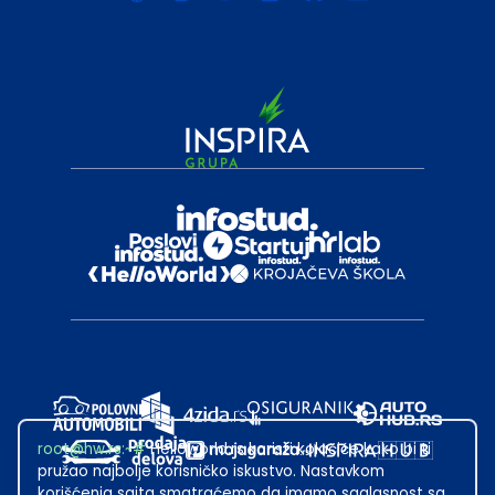
root@hw.rs
:~#
Helloworld.rs koristi kolačiće kako bi ti
pružao najbolje korisničko iskustvo. Nastavkom
korišćenja sajta smatraćemo da imamo saglasnost sa