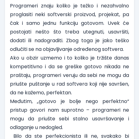
Programeri znaju koliko je težko i nezahvalno
proglasiti neki softverski proizvod, projekat, pa
čak i samo jednu funkciju gotovom. Uvek će
postojati nešto što treba utegnuti, usavršiti,
dodati ili nadograditi. Zbog toga je jako teško
odlučiti se na objavljivanje određenog softvera.
Ako u obzir uzmemo i to koliko je tržište danas
kompetitivno i da se greške gotovo nikada ne
praštaju, programeri veruju da sebi ne mogu da
priušte puštanje u rad softvera koji nije savršen,
da ne kažemo, perfektan.
Međutim, „gotovo je bolje nego perfektno“
pristup govori nam suprotno – programeri ne
mogu da priušte sebi stalno usavršavanje i
odlaganje u nedogled.
Bilo da ste perfekcionista ili ne, svakako bi