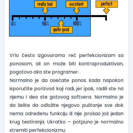
Vrlo često izgovaramo reč perfekcionizam sa
ponosom, ali on može biti kontraproduktivan,
pogotovo ako ste programer.
Normalno je da osećate ponos kada napokon
isporučite porizvod koji radi, jer ipak, radili ste na
njemu i deo ste gotovog softvera. Normalno je
da želite da odložite njegovo puštanje sve dok
nema određenu funkciju ili nije prošao još jedan
krug testiranja. Ukratko – potpuno je normalno
stremiti perfekcionizmu.