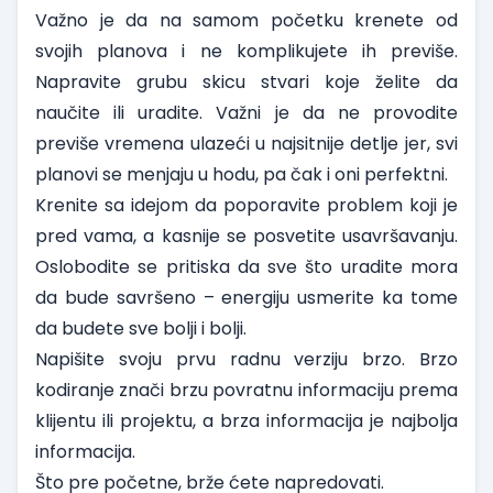
Važno je da na samom početku krenete od
svojih planova i ne komplikujete ih previše.
Napravite grubu skicu stvari koje želite da
naučite ili uradite. Važni je da ne provodite
previše vremena ulazeći u najsitnije detlje jer, svi
planovi se menjaju u hodu, pa čak i oni perfektni.
Krenite sa idejom da poporavite problem koji je
pred vama, a kasnije se posvetite usavršavanju.
Oslobodite se pritiska da sve što uradite mora
da bude savršeno – energiju usmerite ka tome
da budete sve bolji i bolji.
Napišite svoju prvu radnu verziju brzo. Brzo
kodiranje znači brzu povratnu informaciju prema
klijentu ili projektu, a brza informacija je najbolja
informacija.
Što pre početne, brže ćete napredovati.