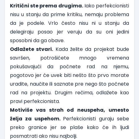
Kritični ste prema drugima.
Iako perfekcionisti
nisu u stanju da prime kritiku, nemaju problema
da je podele. Vrlo često nisu ni u stanju da
delegiraju posao jer veruju da su oni jedini
sposobni da ga obave.
Odlažete stvari.
Kada želite da projekat bude
savršen, potrošićete mnogo vremena
pokušavajući da počnete rad na njemu,
pogotovo jer će uvek biti nešto što prvo morate
uradite, naučite ili saznate pre nego što počnete
rad na projektu. Drugim rečima, odlažete kao
pravi perfekcionista.
Motiviše vas strah od neuspeha, umesto
želja za uspehom.
Perfekcionisti guraju sebe
preko granice jer se plaše kako će ih ljudi
posmatrati ako nisu najbolji.