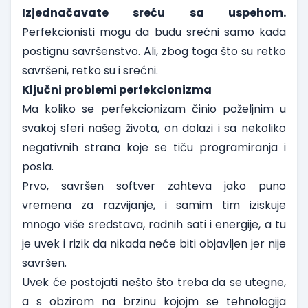
Izjednačavate sreću sa uspehom.
Perfekcionisti mogu da budu srećni samo kada
postignu savršenstvo. Ali, zbog toga što su retko
savršeni, retko su i srećni.
Ključni problemi perfekcionizma
Ma koliko se perfekcionizam činio poželjnim u
svakoj sferi našeg života, on dolazi i sa nekoliko
negativnih strana koje se tiču programiranja i
posla.
Prvo, savršen softver zahteva jako puno
vremena za razvijanje, i samim tim iziskuje
mnogo više sredstava, radnih sati i energije, a tu
je uvek i rizik da nikada neće biti objavljen jer nije
savršen.
Uvek će postojati nešto što treba da se utegne,
a s obzirom na brzinu kojojm se tehnologija