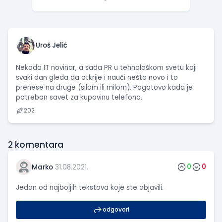
Uroš Jelić
Nekada IT novinar, a sada PR u tehnološkom svetu koji
svaki dan gleda da otkrije i nauči nešto novo i to
prenese na druge (silom ili milom). Pogotovo kada je
potreban savet za kupovinu telefona.
202
2
komentara
0
0
Marko
31.08.2021.
Jedan od najboljih tekstova koje ste objavili.
odgovori