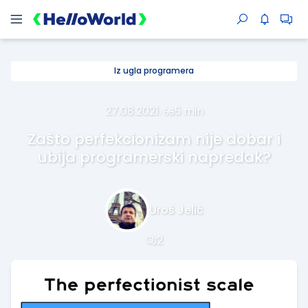
Iz ugla programera
27.08.2021.
·
5 min
Zašto perfekcionizam nije dobar i
ubija programerski napredak?
Uroš Jelić
2