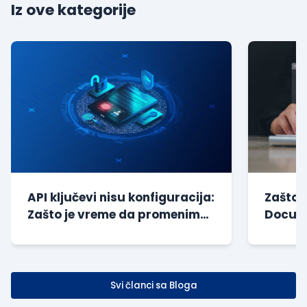
Iz ove kategorije
API ključevi nisu konfiguracija:
Zašto 
Zašto je vreme da promenimo
Docume
način na koji gr...
godine
Svi članci sa Bloga