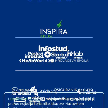
root@hw.rs
:~#
Helloworld.rs koristi kolačiće kako bi ti
pružao najbolje korisničko iskustvo. Nastavkom