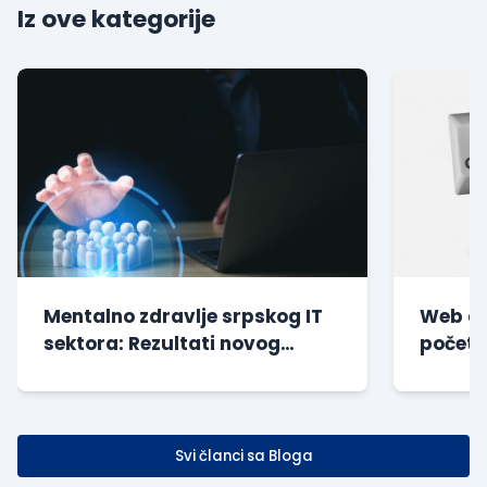
Iz ove kategorije
Mentalno zdravlje srpskog IT
Web di
sektora: Rezultati novog
početn
istraživanja
| Besp
Svi članci sa Bloga