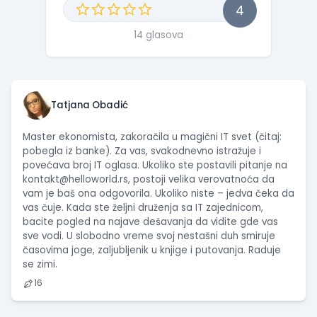
4
14 glasova
Tatjana Obadić
Master ekonomista, zakoračila u magični IT svet (čitaj:
pobegla iz banke). Za vas, svakodnevno istražuje i
povećava broj IT oglasa. Ukoliko ste postavili pitanje na
kontakt@helloworld.rs
, postoji velika verovatnoća da
vam je baš ona odgovorila. Ukoliko niste – jedva čeka da
vas čuje. Kada ste željni druženja sa IT zajednicom,
bacite pogled na najave dešavanja da vidite gde vas
sve vodi. U slobodno vreme svoj nestašni duh smiruje
časovima joge, zaljubljenik u knjige i putovanja. Raduje
se zimi.
16