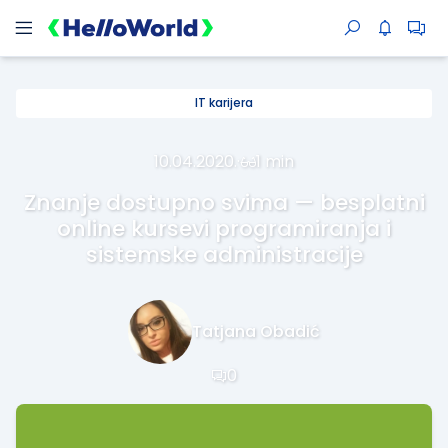
IT karijera
10.04.2020.
·
1 min
Znanje dostupno svima — besplatni
online kursevi programiranja i
sistemske administracije
Tatjana Obadić
0