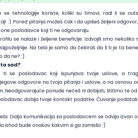
se tehnologije koriste, koliki su timovi, radi li se outso
j! :) Pored pitanja možeš čak i da upišeš željeni odgovor,
ti one poslodavce koji ti ne odgovaraju.
rofilu se nalaze i željene beneficije. Izdvojili smo nekoliko 
poželjnije. Na tebi je samo da čekiraš da li ti je ta bene
o da ne? :)
šta sad?
a ti se poslodavac koji ispunjava tvoje uslove, a tr
jegove odgovore na tvoja pitanja i uslove, a na osnovu o
jim. Neodgovarajuće ponude nećeš ni dobijati, štitimo te o
oslodavac dobija tvoje kontakt podatke. Čuvanje podataka
ebi. Dalja komunikacija sa poslodavcem se odvija izvan ok
e da ishod bude onakav kakvim si ga zamislio :)