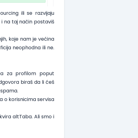
urcing ili se razvijaju
 i na taj način postaviš
njih, koje nam je većina
ficija neophodna ili ne.
aga za profilom poput
dgovora biraš da li ćeš
d spama.
 o korisnicima servisa
vira altTaba. Ali smo i