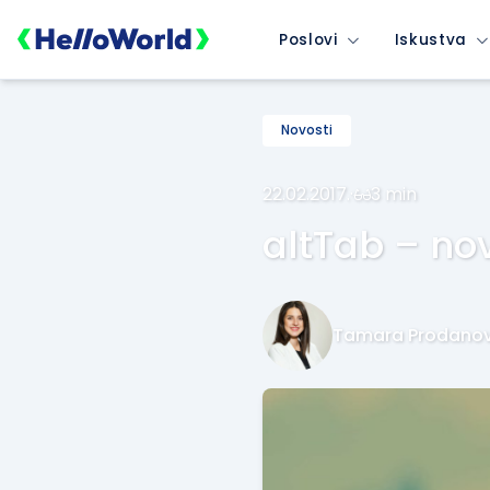
Poslovi
Iskustva
Novosti
22.02.2017.
·
3 min
altTab – nov
Tamara Prodanov