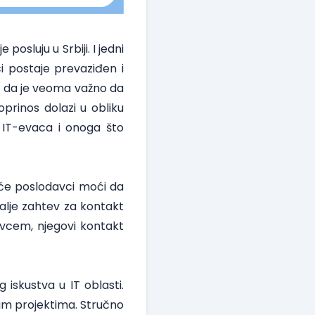
sluju u Srbiji. I jedni
i postaje prevaziđen i
mo da je veoma važno da
oprinos dolazi u obliku
 IT-evaca i onoga što
 će poslodavci moći da
alje zahtev za kontakt
avcem, njegovi kontakt
iskustva u IT oblasti.
ijim projektima. Stručno