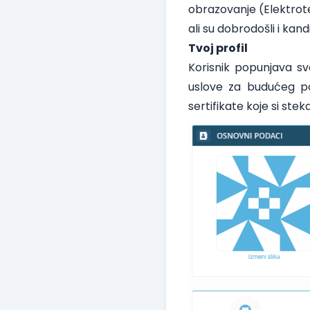
obrazovanje (Elektrote
ali su dobrodošli i kan
Tvoj profil
Korisnik popunjava svo
uslove za budućeg po
sertifikate koje si ste