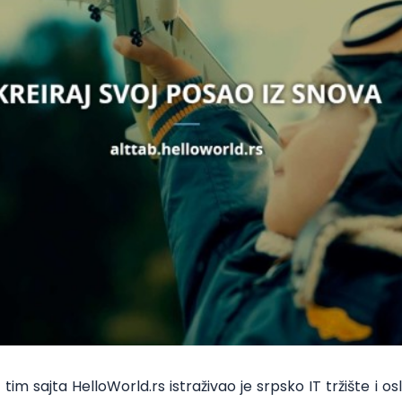
 tim sajta
HelloWorld.rs
istraživao je srpsko IT tržište i os