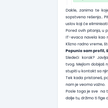
Dakle, zanima te koje 
sopstvena rešenja… Pita
uslov koji će eliminisa
Pored ovih pitanja, u p
IT-evaca navela kao naj
Klizno radno vreme, št
Popunio sam profil, 
Sledeći korak? Javlj
tvog. Mejlom dobijaš n
stupiti u kontakt sa n
Tek kada pristaneš, p
nam je veoma važno.
Posle toga je sve na t
dalje tu, držimo ti fig