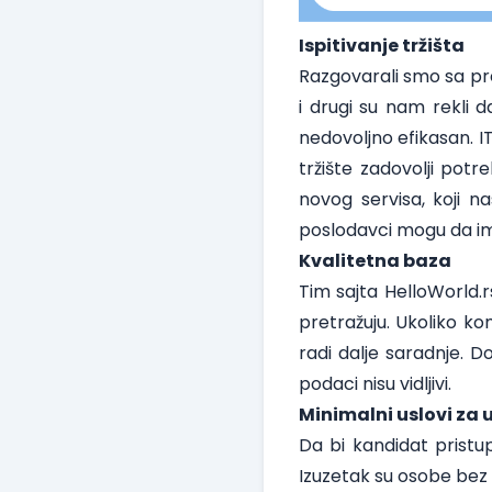
Ispitivanje tržišta
Razgovarali smo sa pre
i drugi su nam rekli d
nedovoljno efikasan. I
tržište zadovolji potr
novog servisa, koji 
poslodavci mogu da i
Kvalitetna baza
Tim sajta HelloWorld.r
pretražuju. Ukoliko k
radi dalje saradnje. 
podaci nisu vidljivi.
Minimalni uslovi za 
Da bi kandidat pristu
Izuzetak su osobe bez r