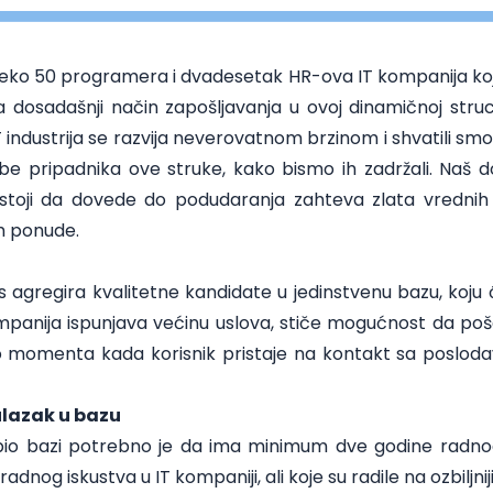
ko 50 programera i dvadesetak HR-ova IT kompanija koje po
a dosadašnji način zapošljavanja u ovoj dinamičnoj struc
T industrija se razvija neverovatnom brzinom i shvatili s
ebe pripadnika ove struke, kako bismo ih zadržali. Naš d
nastoji da dovede do podudaranja zahteva zlata vrednih
m ponude.
s agregira kvalitetne kandidate u jedinstvenu bazu, koju
ompanija ispunjava većinu uslova, stiče mogućnost da poš
Do momenta kada korisnik pristaje na kontakt sa poslod
ulazak u bazu
pio bazi potrebno je da ima minimum dve godine radnog 
adnog iskustva u IT kompaniji, ali koje su radile na ozbiljn