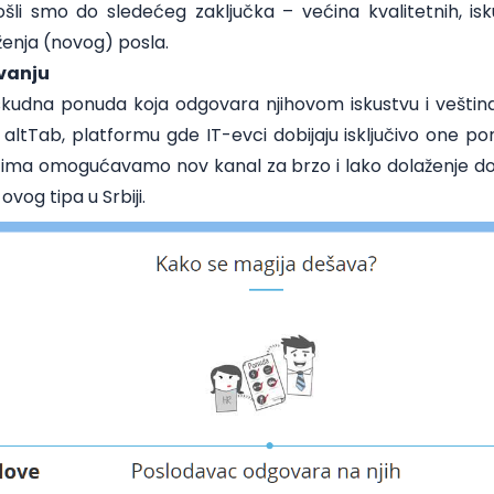
li smo do sledećeg zaključka – većina kvalitetnih, isk
ženja (novog) posla.
avanju
kudna ponuda koja odgovara njihovom iskustvu i veština
o
altTab
, platformu gde IT-evci dobijaju isključivo one p
ima omogućavamo nov kanal za brzo i lako dolaženje do 
ovog tipa u Srbiji.