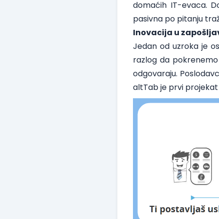
domaćih IT-evaca. Doš
pasivna po pitanju tra
Inovacija u zapošlj
Jedan od uzroka je os
razlog da pokrenem
odgovaraju. Poslodavc
altTab je prvi projekat 