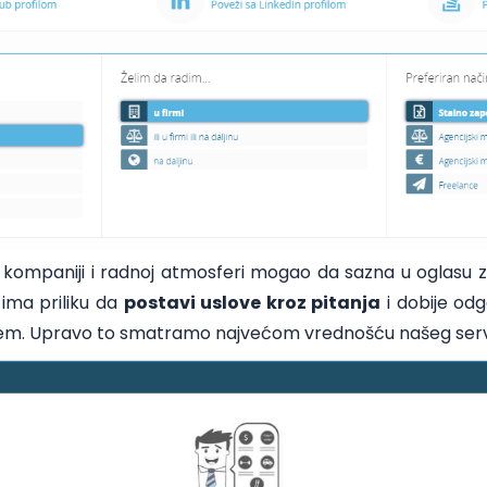
 kompaniji i radnoj atmosferi mogao da sazna u oglasu za
 ima priliku da
postavi uslove kroz pitanja
i dobije odg
em. Upravo to smatramo najvećom vrednošću našeg serv