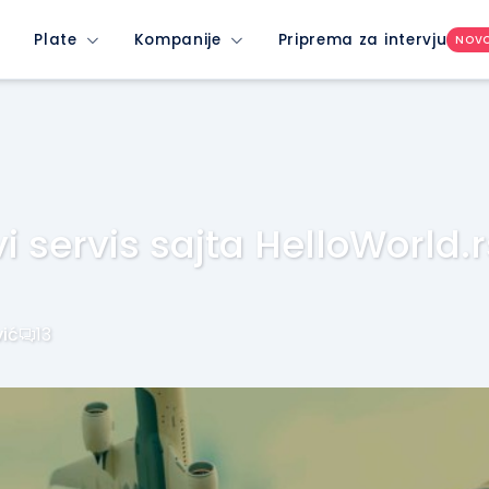
Plate
Kompanije
Priprema za intervju
NOV
i servis sajta HelloWorld.r
ić
13