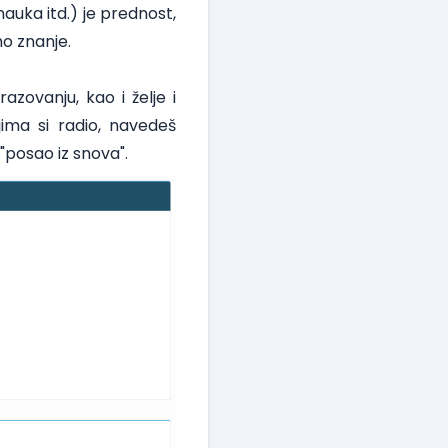
auka itd.) je prednost,
no znanje.
zovanju, kao i želje i
ima si radio, navedeš
 "posao iz snova".