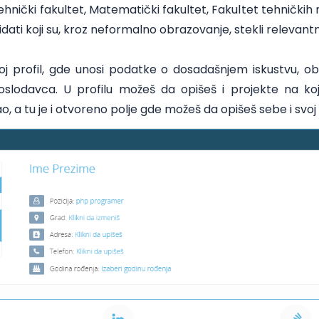
hnički fakultet, Matematički fakultet, Fakultet tehničkih n
didati koji su, kroz neformalno obrazovanje, stekli relevant
j profil, gde unosi podatke o dosadašnjem iskustvu, obra
slodavca. U profilu možeš da opišeš i projekte na koj
kao, a tu je i otvoreno polje gde možeš da opišeš sebe i svoj