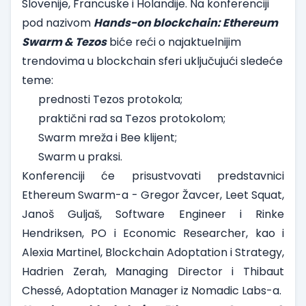
Slovenije, Francuske i Holandije. Na konferenciji
pod nazivom
Hands-on blockchain: Ethereum
Swarm & Tezos
biće reći o najaktuelnijim
trendovima u blockchain sferi uključujući sledeće
teme:
prednosti Tezos protokola;
praktični rad sa Tezos protokolom;
Swarm mreža i Bee klijent;
Swarm u praksi.
Konferenciji će prisustvovati predstavnici
Ethereum Swarm-a - Gregor Žavcer, Leet Squat,
Janoš Guljaš, Software Engineer i Rinke
Hendriksen, PO i Economic Researcher, kao i
Alexia Martinel, Blockchain Adoptation i Strategy,
Hadrien Zerah, Managing Director i Thibaut
Chessé, Adoptation Manager iz Nomadic Labs-a.