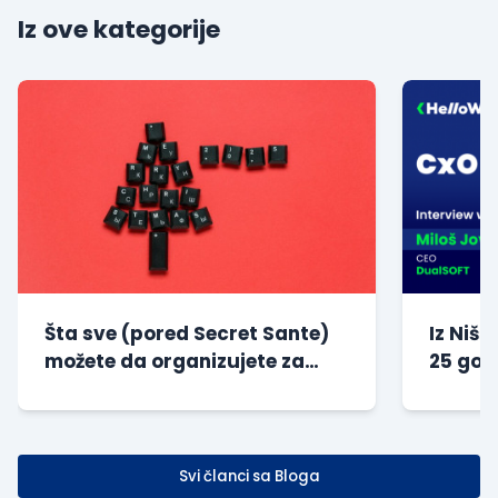
Iz ove kategorije
Šta sve (pored Secret Sante)
Iz Niša
možete da organizujete za
25 god
svoje zaposlene tokom...
kompan
Svi članci sa Bloga