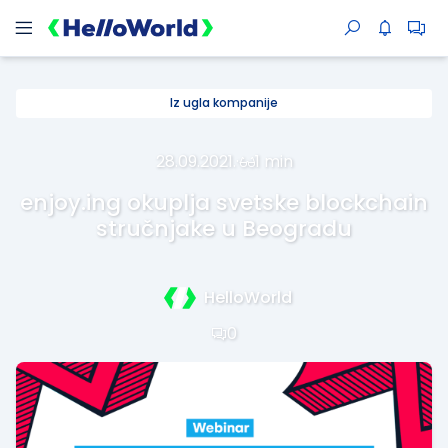
Iz ugla kompanije
28.09.2021.
·
1 min
enjoy.ing okuplja svetske blockchain
stručnjake u Beogradu
HelloWorld
0