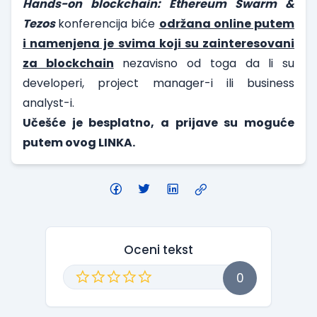
Hands-on blockchain: Ethereum Swarm &
Tezos
konferencija biće
održana online putem
i namenjena je svima koji su zainteresovani
za blockchain
nezavisno od toga da li su
developeri, project manager-i ili business
analyst-i.
Učešće je besplatno, a prijave su moguće
putem ovog
LINKA
.
Oceni tekst
0