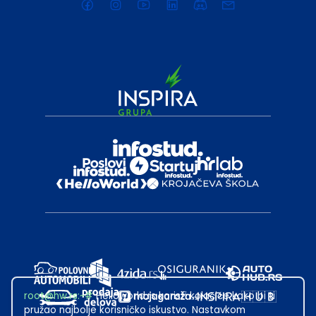
root@hw.rs
:~#
Helloworld.rs koristi kolačiće kako bi ti
pružao najbolje korisničko iskustvo. Nastavkom