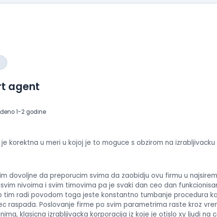
iskus
o
radu
Prikaž
utiske
sa
interv
rt agent
eđeno 1-2 godine
je korektna u meri u kojoj je to moguce s obzirom na izrabljivacku p
m dovoljne da preporucim svima da zaobidju ovu firmu u najsirem
na svim nivoima i svim timovima pa je svaki dan ceo dan funkcionis
ip tim radi povodom toga jeste konstantno tumbanje procedura kako
vec raspada. Poslovanje firme po svim parametrima raste kroz vreme
ima, klasicna izrabljivacka korporacija iz koje je otislo xy ljudi na