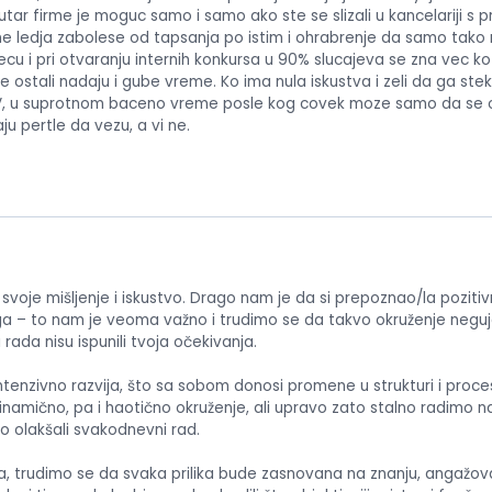
tar firme je moguc samo i samo ako ste se slizali u kancelariji s pr
Mene ledja zabolese od tapsanja po istim i ohrabrenje da samo tako
cu i pri otvaranju internih konkursa u 90% slucajeva se zna vec ko 
e ostali nadaju i gube vreme. Ko ima nula iskustva i zeli da ga st
V, u suprotnom baceno vreme posle kog covek moze samo da se o
ju pertle da vezu, a vi ne.
a svoje mišljenje i iskustvo. Drago nam je da si prepoznao/la pozit
ga – to nam je veoma važno i trudimo se da takvo okruženje negu
 rada nisu ispunili tvoja očekivanja.
ntenzivno razvija, što sa sobom donosi promene u strukturi i proc
namično, pa i haotično okruženje, ali upravo zato stalno radimo n
o olakšali svakodnevni rad.
a, trudimo se da svaka prilika bude zasnovana na znanju, angažova