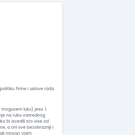
tva
i
jua
olitiku firme i uslove rada.
 mogucem luku) jesu: 1.
anje na rubu vanrednog
 bi iscedili sto vise od
, a oni sve bezobrazniji i
 cak mnogo visim