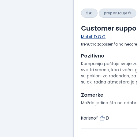
5
preporučuje
Customer suppo
Mebit D.O.O
trenutno zaposlen/a na neodr
Pozitivno
Kompanija poštuje svoje z
sve tri smene, kao i voće, 
su pokloni za rođendan, za 
su ok, radna atmosfera je 
Zamerke
Možda jedino što ne odobr
0
Korisno?