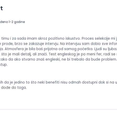
t
eđeno 1-2 godine
imu i za sada imam skroz pozitivno iskustvo. Proces selekcije mi 
e prođe, brzo se zakazuje intervju. Na intervjuu sam dobio sve inf
a. Atmosfera je bila baš prijatna od samog početka. Ljudi su ljubaz
sok, što je mali detalj, ali znači. Test engleskog je po meni fer, radi
 tako da ako stvarno znaš engleski, ne bi trebalo da bude problem
stup.
bih da je jedino to što neki benefiti nisu odmah dostupni dok si n
 dođe do toga.