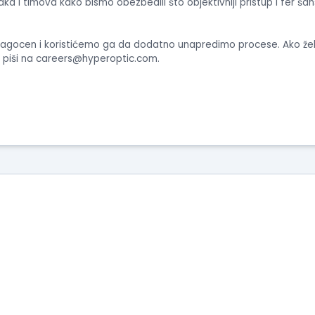
aka i timova kako bismo obezbedili što objektivniji pristup i fer šan
agocen i koristićemo ga da dodatno unapredimo procese. Ako želiš 
 piši na
careers@hyperoptic.com
.