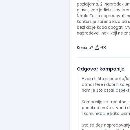
pozicijama. 2. Napredak unu
glavni, vec jedini uslov. 
Nikola Tesla napredovati ne
konkurs je sarena laza da s
bezi dalje kada obogati C
napredovali neki koji ne zna
68
Korisno?
Odgovor kompanije
Hvala ti što si podelio/l
atmosfere i dobrih kole
nam je što ostali aspekti
Kompanija se trenutno i
ponekad može stvoriti di
i komunikacije kako bism
Što se tiče napredovanj