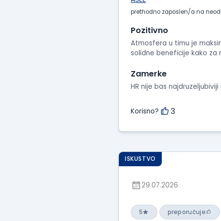
prethodno zaposlen/a na neod
Pozitivno
Atmosfera u timu je maksim
solidne beneficije kako za 
Zamerke
HR nije bas najdruzeljubivi
3
Korisno?
ISKUSTVO
29.07.2026
5
preporučuje