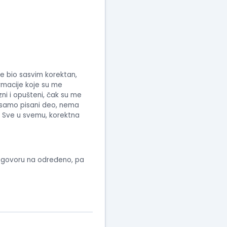
je bio sasvim korektan,
ormacije koje su me
ni i opušteni, čak su me
 se samo pisani deo, nema
. Sve u svemu, korektna
a ugovoru na određeno, pa