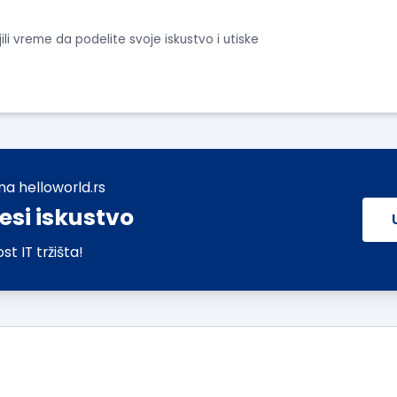
li vreme da podelite svoje iskustvo i utiske
na helloworld.rs
si iskustvo
t IT tržišta!