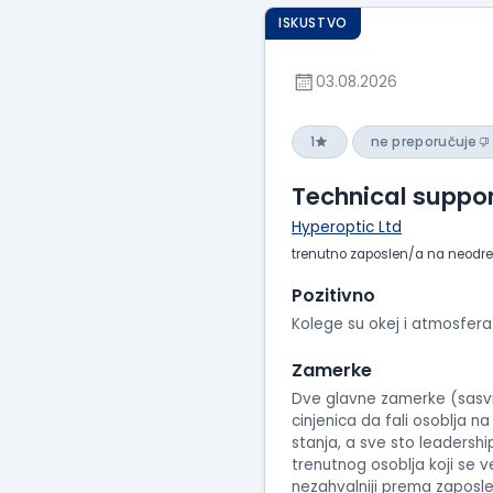
ISKUSTVO
03.08.2026
1
ne preporučuje
Technical suppo
Hyperoptic Ltd
trenutno zaposlen/a na neodr
Pozitivno
Kolege su okej i atmosfera 
Zamerke
Dve glavne zamerke (sasvi
cinjenica da fali osoblja 
stanja, a sve sto leadersh
trenutnog osoblja koji se 
nezahvalniji prema zaposlen