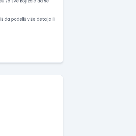
su za sve koji žele da se
da podeliš više detalja ili