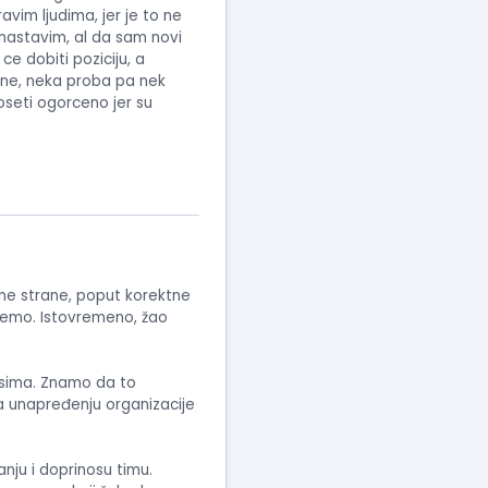
avim ljudima, jer je to ne
 nastavim, al da sam novi
ce dobiti poziciju, a
ekne, neka proba pa nek
seti ogorceno jer su
ivne strane, poput korektne
jemo. Istovremeno, žao
esima. Znamo da to
a unapređenju organizacije
nju i doprinosu timu.