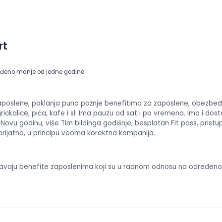
rt
eđeno manje od jedne godine
aposlene, poklanja puno pažnje benefitima za zaposlene, obezbeđ
grickalice, pića, kafe i sl. Ima pauzu od sat i po vremena. Ima i dos
Novu godinu, više Tim bildinga godišnje, besplatan Fit pass, pristup
prijatna, u principu veoma korektna kompanija.
avaju benefite zaposlenima koji su u radnom odnosu na određeno