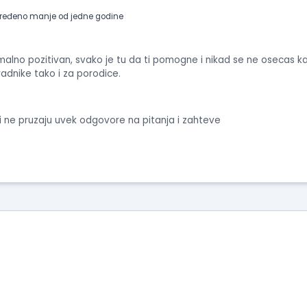
ređeno manje od jedne godine
alno pozitivan, svako je tu da ti pomogne i nikad se ne osecas k
radnike tako i za porodice.
ji i ne pruzaju uvek odgovore na pitanja i zahteve