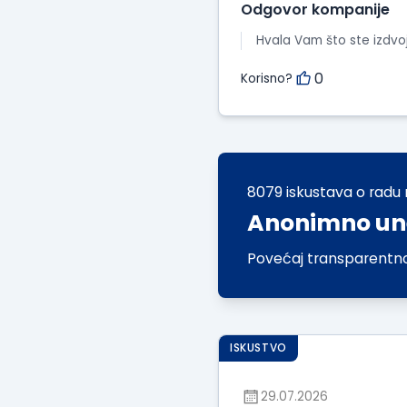
Odgovor kompanije
Hvala Vam što ste izdvoji
0
Korisno?
8079 iskustava o radu 
Anonimno une
Povećaj transparentnos
ISKUSTVO
29.07.2026