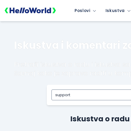
Poslovi
Iskustva
Iskustva i komentari 
Pretraži iskustva o radu i iskustva sa
Saznaj kako je zapravo raditi u komp
Iskustva o radu