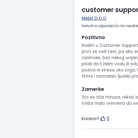
customer suppor
Mebit D.O.O
trenutno zaposlen/a na neodr
Pozitivno
Radim u Customer Support t
prvo se radi test, pa ako s
zanimale, bez nekog uvijanj
pitali da li želim vodu ili 
poziva ni stresa oko toga,
firma i normalan, ljudski pri
Zamerke
Što se tiče minusa, rekao 
treba malo vremena da se
2
Korisno?