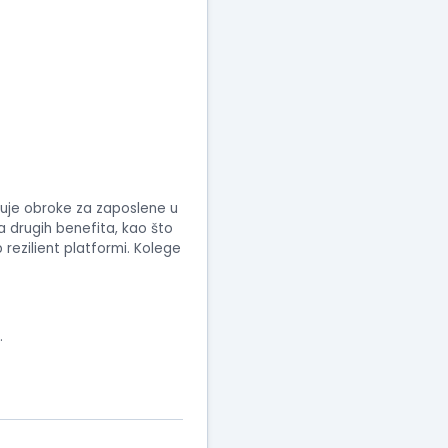
uje obroke za zaposlene u
ta drugih benefita, kao što
 rezilient platformi. Kolege
.