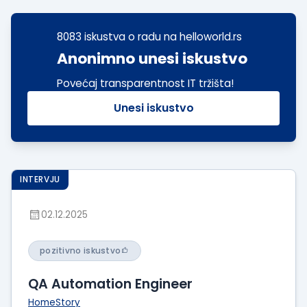
8083 iskustva o radu na helloworld.rs
Anonimno unesi iskustvo
Povećaj transparentnost IT tržišta!
Unesi iskustvo
INTERVJU
02.12.2025
pozitivno iskustvo
QA Automation Engineer
HomeStory