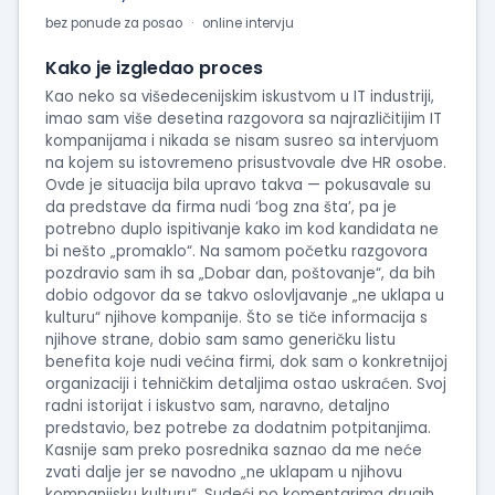
bez ponude za posao
online intervju
Kako je izgledao proces
Kao neko sa višedecenijskim iskustvom u IT industriji,
imao sam više desetina razgovora sa najrazličitijim IT
kompanijama i nikada se nisam susreo sa intervjuom
na kojem su istovremeno prisustvovale dve HR osobe.
Ovde je situacija bila upravo takva — pokusavale su
da predstave da firma nudi ‘bog zna šta’, pa je
potrebno duplo ispitivanje kako im kod kandidata ne
bi nešto „promaklo“. Na samom početku razgovora
pozdravio sam ih sa „Dobar dan, poštovanje“, da bih
dobio odgovor da se takvo oslovljavanje „ne uklapa u
kulturu“ njihove kompanije. Što se tiče informacija s
njihove strane, dobio sam samo generičku listu
benefita koje nudi većina firmi, dok sam o konkretnijoj
organizaciji i tehničkim detaljima ostao uskraćen. Svoj
radni istorijat i iskustvo sam, naravno, detaljno
predstavio, bez potrebe za dodatnim potpitanjima.
Kasnije sam preko posrednika saznao da me neće
zvati dalje jer se navodno „ne uklapam u njihovu
kompanijsku kulturu“. Sudeći po komentarima drugih,