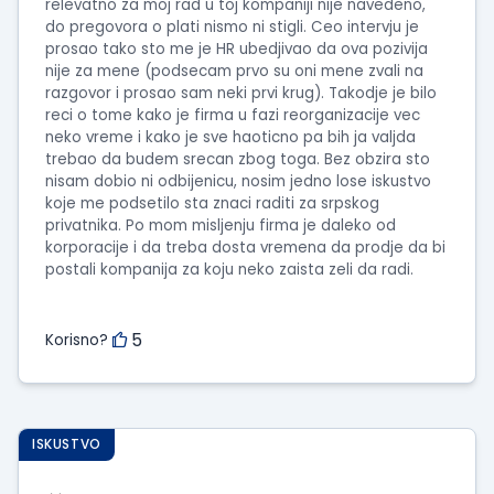
relevatno za moj rad u toj kompaniji nije navedeno,
do pregovora o plati nismo ni stigli. Ceo intervju je
prosao tako sto me je HR ubedjivao da ova pozivija
nije za mene (podsecam prvo su oni mene zvali na
razgovor i prosao sam neki prvi krug). Takodje je bilo
reci o tome kako je firma u fazi reorganizacije vec
neko vreme i kako je sve haoticno pa bih ja valjda
trebao da budem srecan zbog toga. Bez obzira sto
nisam dobio ni odbijenicu, nosim jedno lose iskustvo
koje me podsetilo sta znaci raditi za srpskog
privatnika. Po mom misljenju firma je daleko od
korporacije i da treba dosta vremena da prodje da bi
postali kompanija za koju neko zaista zeli da radi.
5
Korisno?
ISKUSTVO