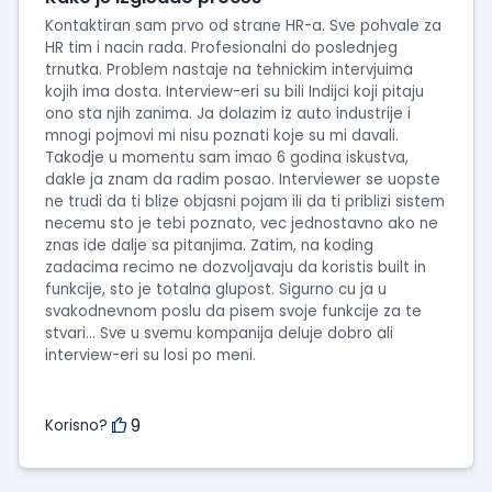
Kontaktiran sam prvo od strane HR-a. Sve pohvale za
HR tim i nacin rada. Profesionalni do poslednjeg
trnutka. Problem nastaje na tehnickim intervjuima
kojih ima dosta. Interview-eri su bili Indijci koji pitaju
ono sta njih zanima. Ja dolazim iz auto industrije i
mnogi pojmovi mi nisu poznati koje su mi davali.
Takodje u momentu sam imao 6 godina iskustva,
dakle ja znam da radim posao. Interviewer se uopste
ne trudi da ti blize objasni pojam ili da ti priblizi sistem
necemu sto je tebi poznato, vec jednostavno ako ne
znas ide dalje sa pitanjima. Zatim, na koding
zadacima recimo ne dozvoljavaju da koristis built in
funkcije, sto je totalna glupost. Sigurno cu ja u
svakodnevnom poslu da pisem svoje funkcije za te
stvari... Sve u svemu kompanija deluje dobro ali
interview-eri su losi po meni.
9
Korisno?