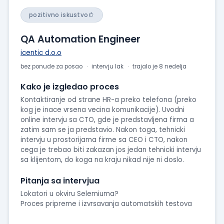
pozitivno iskustvo
QA Automation Engineer
icentic d.o.o
bez ponude za posao
intervju lak
trajalo je 8 nedelja
Kako je izgledao proces
Kontaktiranje od strane HR-a preko telefona (preko
kog je inace vrsena vecina komunikacije). Uvodni
online intervju sa CTO, gde je predstavljena firma a
zatim sam se ja predstavio. Nakon toga, tehnicki
intervju u prostorijama firme sa CEO i CTO, nakon
cega je trebao biti zakazan jos jedan tehnicki intervju
sa klijentom, do koga na kraju nikad nije ni doslo.
Pitanja sa intervjua
Lokatori u okviru Selemiuma?
Proces pripreme i izvrsavanja automatskih testova