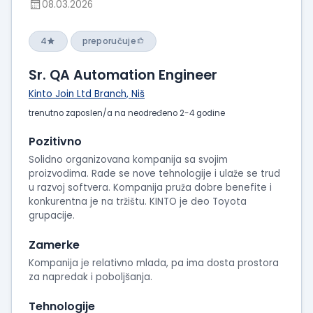
08.03.2026
4
preporučuje
Sr. QA Automation Engineer
Kinto Join Ltd Branch, Niš
trenutno zaposlen/a na neodređeno 2-4 godine
Pozitivno
Solidno organizovana kompanija sa svojim
proizvodima. Rade se nove tehnologije i ulaže se trud
u razvoj softvera. Kompanija pruža dobre benefite i
konkurentna je na tržištu. KINTO je deo Toyota
grupacije.
Zamerke
Kompanija je relativno mlada, pa ima dosta prostora
za napredak i poboljšanja.
Tehnologije