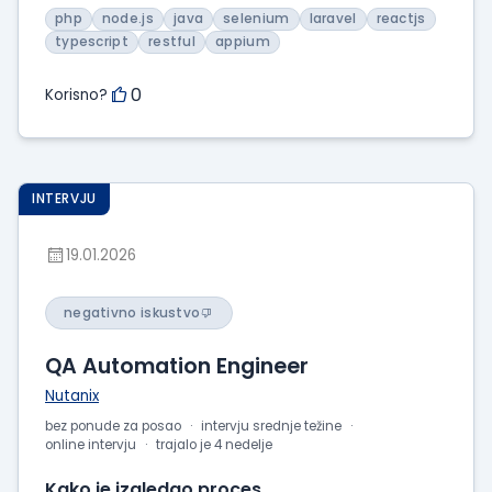
php
node.js
java
selenium
laravel
reactjs
typescript
restful
appium
0
Korisno?
INTERVJU
19.01.2026
negativno iskustvo
QA Automation Engineer
Nutanix
bez ponude za posao
intervju srednje težine
online intervju
trajalo je 4 nedelje
Kako je izgledao proces