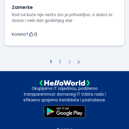
Zamerke
Rad od kuće nije nešto što je prihvatljivo, a dobro bi
došao i neki dan godišnjeg više
0
Korisno?
1
2
Okupljamo IT zajednicu, podižemo
transparentnost domaćeg IT tržišta rada i
efikasno spajamo kandidate i poslodavce.