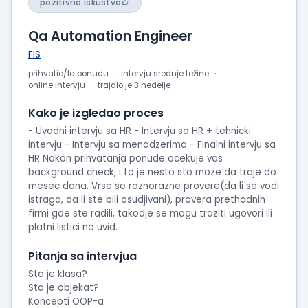
pozitivno iskustvo
Qa Automation Engineer
FIS
prihvatio/la ponudu
intervju srednje težine
online intervju
trajalo je 3 nedelje
Kako je izgledao proces
- Uvodni intervju sa HR - Intervju sa HR + tehnicki
intervju - Intervju sa menadzerima - Finalni intervju sa
HR Nakon prihvatanja ponude ocekuje vas
background check, i to je nesto sto moze da traje do
mesec dana. Vrse se raznorazne provere(da li se vodi
istraga, da li ste bili osudjivani), provera prethodnih
firmi gde ste radili, takodje se mogu traziti ugovori ili
platni listici na uvid.
Pitanja sa intervjua
Sta je klasa?
Sta je objekat?
Koncepti OOP-a