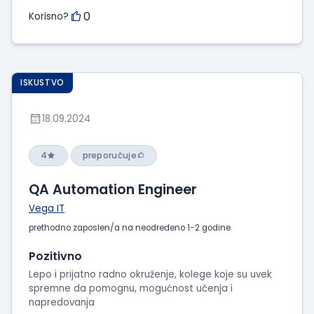
0
Korisno?
ISKUSTVO
18.09.2024
4
preporučuje
QA Automation Engineer
Vega IT
prethodno zaposlen/a na neodređeno 1-2 godine
Pozitivno
Lepo i prijatno radno okruženje, kolege koje su uvek
spremne da pomognu, mogućnost učenja i
napredovanja