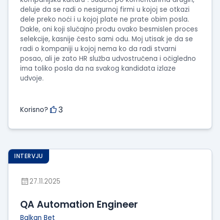
deluje da se radi o nesigurnoj firmi u kojoj se otkazi
dele preko noći i u kojoj plate ne prate obim posla.
Dakle, oni koji slučajno prođu ovako besmislen proces
selekcije, kasnije često sami odu. Moj utisak je da se
radi o kompaniji u kojoj nema ko da radi stvarni
posao, ali je zato HR služba udvostručena i očigledno
ima toliko posla da na svakog kandidata izlaze
udvoje.
3
Korisno?
INTERVJU
27.11.2025
QA Automation Engineer
Balkan Bet