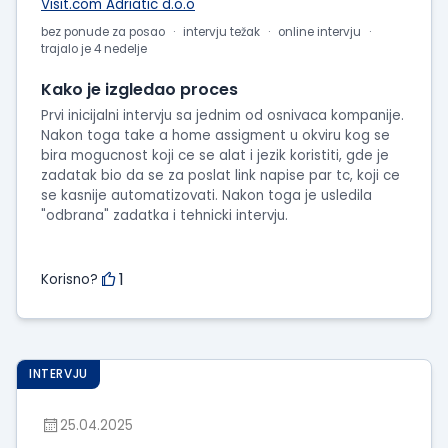
Visit.com Adriatic d.o.o
bez ponude za posao
intervju težak
online intervju
trajalo je 4 nedelje
Kako je izgledao proces
Prvi inicijalni intervju sa jednim od osnivaca kompanije.
Nakon toga take a home assigment u okviru kog se
bira mogucnost koji ce se alat i jezik koristiti, gde je
zadatak bio da se za poslat link napise par tc, koji ce
se kasnije automatizovati. Nakon toga je usledila
"odbrana" zadatka i tehnicki intervju.
1
Korisno?
INTERVJU
25.04.2025