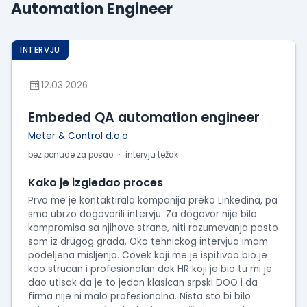
Automation Engineer
Prikaži
iskustva
o
INTERVJU
radu
Prikaži
12.03.2026
utiske
sa
Embeded QA automation engineer
intervjua
Meter & Control d.o.o
bez ponude za posao
intervju težak
Kako je izgledao proces
Prvo me je kontaktirala kompanija preko Linkedina, pa
smo ubrzo dogovorili intervju. Za dogovor nije bilo
kompromisa sa njihove strane, niti razumevanja posto
sam iz drugog grada. Oko tehnickog intervjua imam
podeljena misljenja. Covek koji me je ispitivao bio je
kao strucan i profesionalan dok HR koji je bio tu mi je
dao utisak da je to jedan klasican srpski DOO i da
firma nije ni malo profesionalna. Nista sto bi bilo