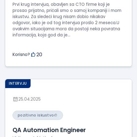
Prvi krug intervjua, obavljen sa CTO firme koji je
prosao prijatno, pričali smo o samoj kompaniji i mom
iskustvu. Za sledeći krug nisam dobio nikakav
odgovor, iako je od tog intervjua prošlo 2 meseca.U
ovakvim situacijama mora da postoji neka povratna
informacija, koja god da je...
20
Korisno?
INTERVJU
25.04.2025
pozitivno iskustvo
QA Automation Engineer