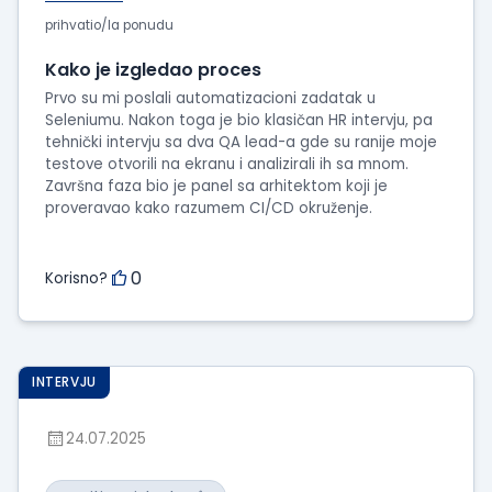
prihvatio/la ponudu
Kako je izgledao proces
Prvo su mi poslali automatizacioni zadatak u
Seleniumu. Nakon toga je bio klasičan HR intervju, pa
tehnički intervju sa dva QA lead-a gde su ranije moje
testove otvorili na ekranu i analizirali ih sa mnom.
Završna faza bio je panel sa arhitektom koji je
proveravao kako razumem CI/CD okruženje.
0
Korisno?
INTERVJU
24.07.2025