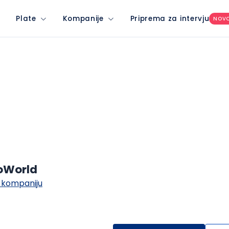
Plate
Kompanije
Priprema za intervju
NOV
loWorld
 kompaniju