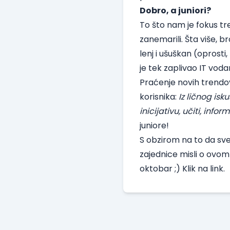
Dobro, a juniori?
To što nam je fokus tr
zanemarili. Šta više,
br
lenj i ušuškan (oprosti
je tek zaplivao IT vod
Praćenje novih trendov
korisnika:
Iz ličnog isk
inicijativu, učiti, info
juniore!
S obzirom na to da sv
zajednice misli o ovom
oktobar ;)
Klik na link
.