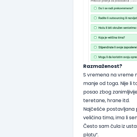
Razmaženost?
S vremena na vreme na
manje od toga. Nije li
posao zbog zanimljivij
teretane, hrane itd.
Najčešće postavljana pi
veličina tima, ima li s
Često sam čula iz usta
platu“.