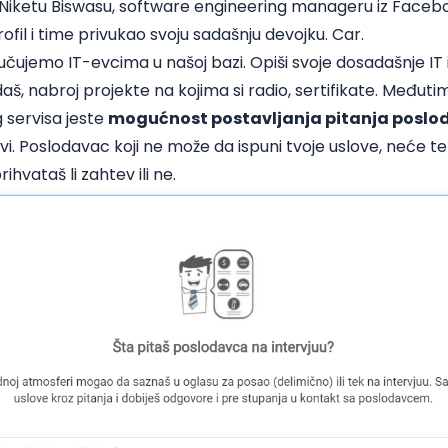
Niketu Biswasu, software engineering manageru iz Faceboo
ofil
i time privukao svoju sadašnju devojku. Car.
ručujemo IT-evcima u našoj bazi. Opiši svoje dosadašnje IT 
aš, nabroj projekte na kojima si radio, sertifikate. Međuti
 servisa jeste
mogućnost postavljanja pitanja posl
ovi. Poslodavac koji ne može da ispuni tvoje uslove, neće te 
rihvataš li zahtev ili ne.