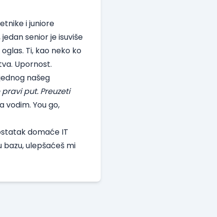
tnike i juniore
jedan senior je isuviše
 oglas. Ti, kao neko ko
tva. Upornost.
u jednog našeg
e pravi put. Preuzeti
a vodim. You go,
 ostatak domaće IT
u bazu, ulepšaćeš mi