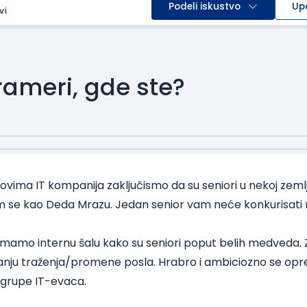
Podeli iskustvo
Up
vi
rameri, gde ste?
vima IT kompanija zaključismo da su seniori u nekoj zemlji 
 se kao Deda Mrazu. Jedan senior vam neće konkurisati 
, imamo internu šalu kako su seniori poput belih medveda. 
tanju traženja/promene posla. Hrabro i ambiciozno se o
 grupe IT-evaca.