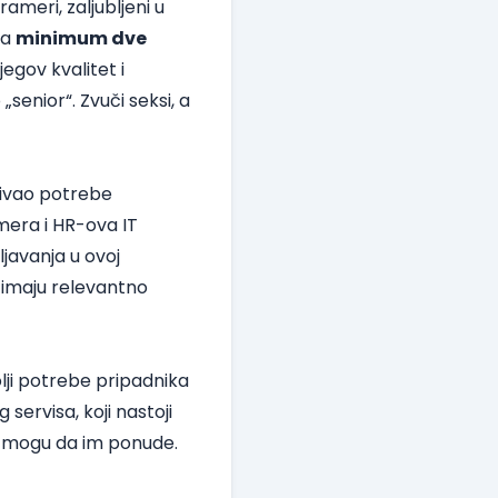
ameri, zaljubljeni u
ma
minimum dve
jegov kvalitet i
senior“. Zvuči seksi, a
škivao potrebe
era i HR-ova IT
šljavanja u ovoj
i imaju relevantno
lji potrebe pripadnika
servisa, koji nastoji
 mogu da im ponude.