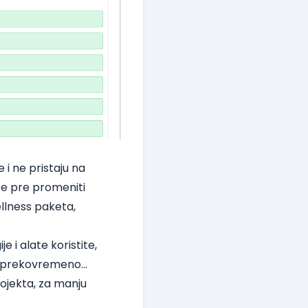
i ne pristaju na
će pre promeniti
llness paketa,
 i alate koristite,
se prekovremeno...
rojekta, za manju