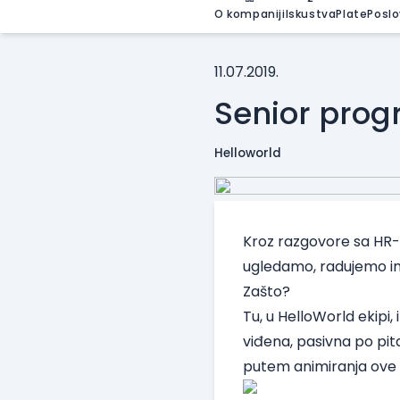
O kompaniji
Iskustva
Plate
Poslo
11.07.2019.
Senior prog
Helloworld
Kroz razgovore sa HR-o
ugledamo, radujemo im
Zašto?
Tu, u HelloWorld ekipi
viđena, pasivna po pi
putem animiranja ove