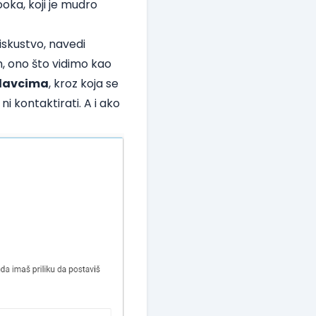
ka, koji je
mudro
iskustvo, navedi
m, ono što vidimo kao
odavcima
, kroz koja se
ni kontaktirati. A i ako