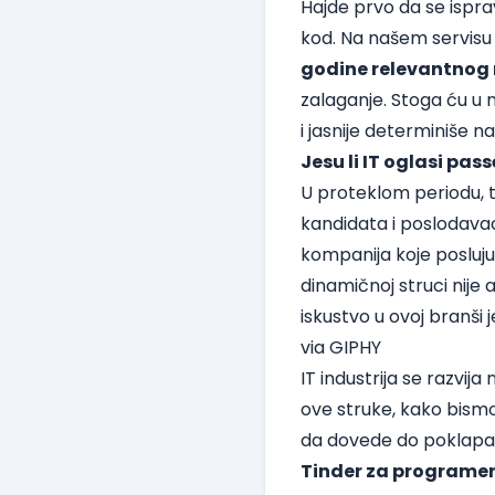
Hajde prvo da se isprav
kod. Na našem servis
godine relevantnog
zalaganje. Stoga ću u n
i jasnije determiniše na
Jesu li IT oglasi pass
U proteklom periodu, t
kandidata i poslodava
kompanija koje posluju u
dinamičnoj struci nije 
iskustvo u ovoj branši 
via GIPHY
IT industrija se razvi
ove struke, kako bismo 
da dovede do poklapa
Tinder za programe