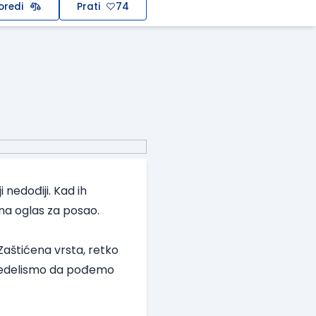
oredi
Prati
74
nedođiji. Kad ih
na oglas za posao.
Zaštićena vrsta, retko
predelismo da pođemo