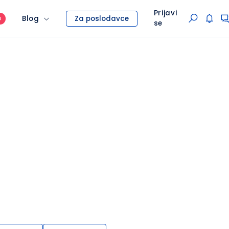
Prijavi
Blog
Za poslodavce
O
se