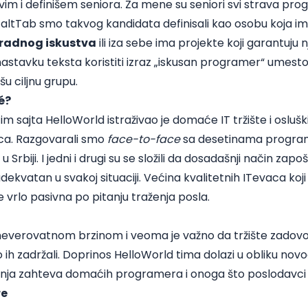
im i definišem seniora. Za mene su seniori svi strava progr
u
altTab
smo takvog kandidata definisali kao osobu koja i
 radnog iskustva
ili iza sebe ima projekte koji garantuju n
astavku teksta koristiti izraz „iskusan programer“ umesto „
šu ciljnu grupu.
é?
im sajta HelloWorld istraživao je domaće IT tržište i oslu
ca. Razgovarali smo
face-to-face
sa desetinama program
 Srbiji. I jedni i drugi su se složili da dosadašnji način zapo
adekvatan u svakoj situaciji. Većina kvalitetnih ITevaca koj
je vrlo pasivna po pitanju traženja posla.
ja neverovatnom brzinom i veoma je važno da tržište zadovo
ih zadržali. Doprinos HelloWorld tima dolazi u obliku novog 
nja zahteva domaćih programera i onoga što poslodavci
re