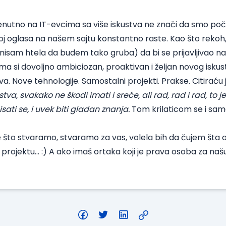
enutno na IT-evcima sa više iskustva ne znači da smo poče
oj oglasa na našem sajtu
konstantno raste. Kao što rekoh, 
, nisam htela da budem tako gruba) da bi se prijavljivao na
ama si dovoljno ambiciozan, proaktivan i željan novog iskus
a. Nove tehnologije. Samostalni projekti. Prakse. Citirać
ustva, svakako ne škodi imati i sreće, ali rad, rad i rad, to j
rmisati se, i uvek biti gladan znanja.
Tom krilaticom se i sam
e što stvaramo, stvaramo za vas, volela bih da čujem šta
 projektu… :) A ako imaš ortaka koji je prava osoba za naš