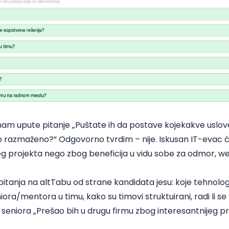
m upute pitanje „Puštate ih da postave kojekakve uslove 
 to razmaženo?“ Odgovorno tvrdim – nije. Iskusan IT-evac 
eg projekta nego zbog beneficija u vidu sobe za odmor, we
tanja na altTabu od strane kandidata jesu: koje tehnologije
eniora/mentora u timu, kako su timovi struktuirani, radi li 
 seniora „Prešao bih u drugu firmu zbog interesantnijeg p