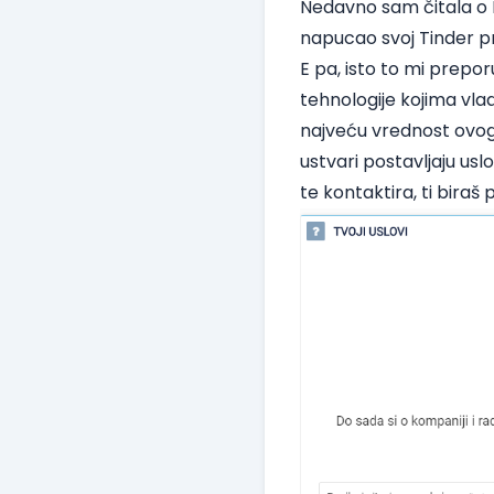
Nedavno sam čitala o 
napucao svoj Tinder pr
E pa, isto to mi prepo
tehnologije kojima vlad
najveću vrednost ovog
ustvari postavljaju usl
te kontaktira, ti biraš p