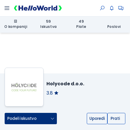
59
49
O kompaniji
Iskustva
Plate
Poslovi
Holycode d.o.o.
3.8
Podeli iskustvo
Uporedi
Prati