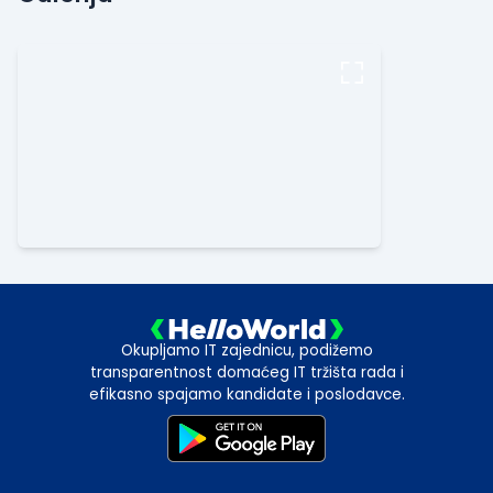
Okupljamo IT zajednicu, podižemo
transparentnost domaćeg IT tržišta rada i
efikasno spajamo kandidate i poslodavce.