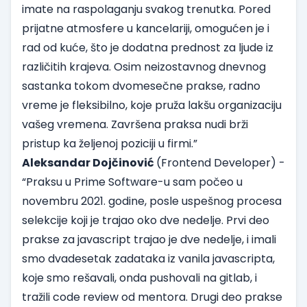
imate na raspolaganju svakog trenutka. Pored
prijatne atmosfere u kancelariji, omogućen je i
rad od kuće, što je dodatna prednost za ljude iz
različitih krajeva. Osim neizostavnog dnevnog
sastanka tokom dvomesečne prakse, radno
vreme je fleksibilno, koje pruža lakšu organizaciju
vašeg vremena. Završena praksa nudi brži
pristup ka željenoj poziciji u firmi.”
Aleksandar Dojčinović
(Frontend Developer) -
“Praksu u Prime Software-u sam počeo u
novembru 2021. godine, posle uspešnog procesa
selekcije koji je trajao oko dve nedelje. Prvi deo
prakse za javascript trajao je dve nedelje, i imali
smo dvadesetak zadataka iz vanila javascripta,
koje smo rešavali, onda pushovali na gitlab, i
tražili code review od mentora. Drugi deo prakse