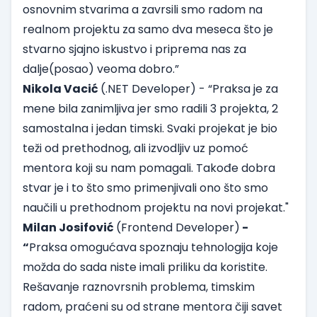
osnovnim stvarima a zavrsili smo radom na
realnom projektu za samo dva meseca što je
stvarno sjajno iskustvo i priprema nas za
dalje(posao) veoma dobro.”
Nikola Vacić
(.NET Developer) - “Praksa je za
mene bila zanimljiva jer smo radili 3 projekta, 2
samostalna i jedan timski. Svaki projekat je bio
teži od prethodnog, ali izvodljiv uz pomoć
mentora koji su nam pomagali. Takođe dobra
stvar je i to što smo primenjivali ono što smo
naučili u prethodnom projektu na novi projekat."
Milan Josifović
(Frontend Developer)
-
“
Praksa omogućava spoznaju tehnologija koje
možda do sada niste imali priliku da koristite.
Rešavanje raznovrsnih problema, timskim
radom, praćeni su od strane mentora čiji savet