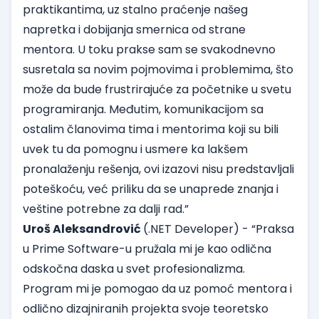
praktikantima, uz stalno praćenje našeg
napretka i dobijanja smernica od strane
mentora. U toku prakse sam se svakodnevno
susretala sa novim pojmovima i problemima, što
može da bude frustrirajuće za početnike u svetu
programiranja. Međutim, komunikacijom sa
ostalim članovima tima i mentorima koji su bili
uvek tu da pomognu i usmere ka lakšem
pronalaženju rešenja, ovi izazovi nisu predstavljali
poteškoću, već priliku da se unaprede znanja i
veštine potrebne za dalji rad.”
Uroš Aleksandrović
(.NET Developer) - “Praksa
u Prime Software-u pružala mi je kao odlična
odskočna daska u svet profesionalizma.
Program mi je pomogao da uz pomoć mentora i
odlično dizajniranih projekta svoje teoretsko