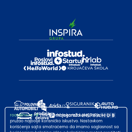
root@hw.rs
:~#
Helloworld.rs koristi kolačiće kako bi ti
pružao najbolje korisničko iskustvo. Nastavkom
korišćenja sajta smatraćemo da imamo saglasnost sa