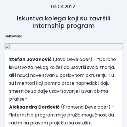
04.04.2022.
Iskustva kolega koji su završili
Internship program
Helloworld
Stefan Jovanović
(Java Developer) - “Odlično
iskustvo za nekog ko želi da usavrši svoja znanja,
ali i nauči nove stvari u poslovnom okruženju. Tu
su i mentori koji pomno prate napredak i daju
smernice za dalje usavršavanje i izvan obima
prakse.”
Aleksandra Đorđević
(Frontend Developer) -
“Internship program mi je pružio mogućnost da
radim na pravom projektu sa ostalim