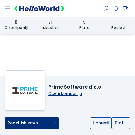
31
9
O kompaniji
Iskustva
Plate
Poslovi
Prime Software d.o.o.
Oceni kompaniju
Podeli iskustvo
Uporedi
Prati