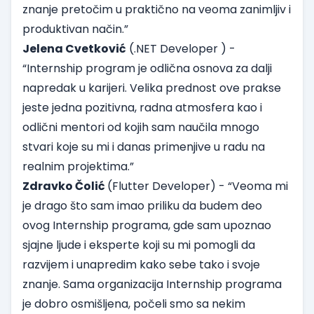
znanje pretočim u praktično na veoma zanimljiv i
produktivan način.”
Jelena Cvetković
(.NET Developer ) -
“Internship program je odlična osnova za dalji
napredak u karijeri. Velika prednost ove prakse
jeste jedna pozitivna, radna atmosfera kao i
odlični mentori od kojih sam naučila mnogo
stvari koje su mi i danas primenjive u radu na
realnim projektima.”
Zdravko Čolić
(Flutter Developer) - “Veoma mi
je drago što sam imao priliku da budem deo
ovog Internship programa, gde sam upoznao
sjajne ljude i eksperte koji su mi pomogli da
razvijem i unapredim kako sebe tako i svoje
znanje. Sama organizacija Internship programa
je dobro osmišljena, počeli smo sa nekim