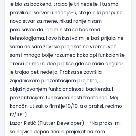
je bio za backend, trajao je tri nedelje, i tu smo
pravili api server u node.js-u, što je bila potpuno
nova stvar za mene, nikad ranije nisam
pokušavao da radim ništa sa backend
tehnologijama, i ovo iskustvo mi je baš prijalo, ne
samo da sam završio projekat na vreme, već
sam i mnogo bolje razumeo kako api funkcioniše.
Treći i primarni deo prakse gde se radio angular
je trajao pet nedelja. Praksa se završila
zajedničkom prezentacijom projekta, i
objašnjavanjem funkcionalnosti backenda, i
prezentacijom funkcionalnosti frontenda. Moj
konačni utisak o firmi je 10/10, a o praksi, recimo
12/10! :)
Lazar Ristić
(Flutter Developer) - “Na praksi mi
se najviše dopao finalni projekat na kom