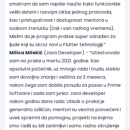
smatram da sam najviše naučio kako funkcioniše
veliki sistem i razvojni ciklus jednog proizvoda,
kao i pristupačnost i dostupnost mentora u
svakom trenutku (čak i van radnog vremena).
Mislim da je program prakse super odrađen za
ljude koji su skroz novi u Flutter tehnologiji.”
Milica Milekić
(Java Developer) - “Učestvovala
sam na praksi u martu 2021. godine. Kao
apsolutni početnik, uz mnogo rada i truda, stekla
sam dovoljno znanja i veština za 3 meseca,
nakon čega sam dobila ponudu za posao u Prime
Software i sada sam junior Java developer
nakon godinu dana rada. Utisak o praksi je
generalno odličan, mentori su veoma posvećeni i
uvek spremni da pomognu, projekti na kojima
smo radili su bili zanimljivi i samo radno okruženje