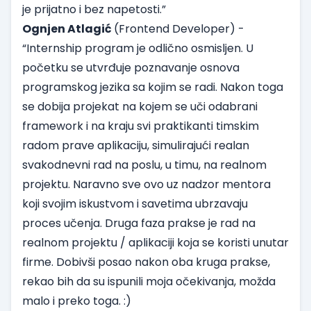
je prijatno i bez napetosti.”
Ognjen Atlagić
(Frontend Developer) -
“Internship program je odlično osmisljen. U
početku se utvrđuje poznavanje osnova
programskog jezika sa kojim se radi. Nakon toga
se dobija projekat na kojem se uči odabrani
framework i na kraju svi praktikanti timskim
radom prave aplikaciju, simulirajući realan
svakodnevni rad na poslu, u timu, na realnom
projektu. Naravno sve ovo uz nadzor mentora
koji svojim iskustvom i savetima ubrzavaju
proces učenja. Druga faza prakse je rad na
realnom projektu / aplikaciji koja se koristi unutar
firme. Dobivši posao nakon oba kruga prakse,
rekao bih da su ispunili moja očekivanja, možda
malo i preko toga. :)