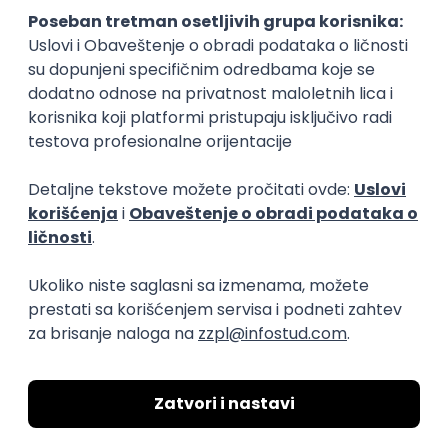
Okupljamo IT zajednicu, podižemo
transparentnost domaćeg IT tržišta rada i
efikasno spajamo kandidate i poslodavce.
O nama
Za poslodavce
Uslovi korišćenja
Politika privatnosti
Uklonjeni profili poslodavaca
Za medije
Kontakt
Druželjubivi smo!