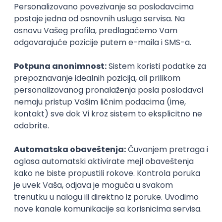
NR solutions d.o.o.
Beograd
18.08.2026.
60.000,00 RSD (net)
Junior
Istaknuti poslodavci