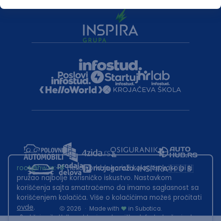
root@hw.rs
:~#
Helloworld.rs koristi kolačiće kako bi ti
pružao najbolje korisničko iskustvo. Nastavkom
korišćenja sajta smatraćemo da imamo saglasnost sa
korišćenjem kolačića. Više o kolačićima možeš pročitati
ovde
.
2026
·
Made with
in Subotica.
Sadržaj sajta Helloworld.rs je u vlasništvu Infostud rešenja d.o.o.