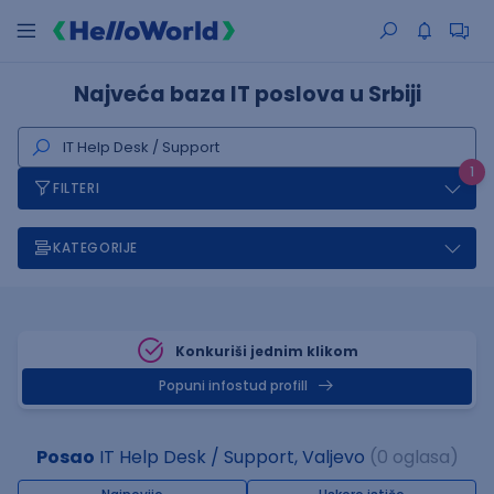
Najveća baza IT poslova u Srbiji
1
FILTERI
KATEGORIJE
Konkuriši jednim klikom
Popuni infostud profill
Posao
IT Help Desk / Support, Valjevo
(0 oglasa)