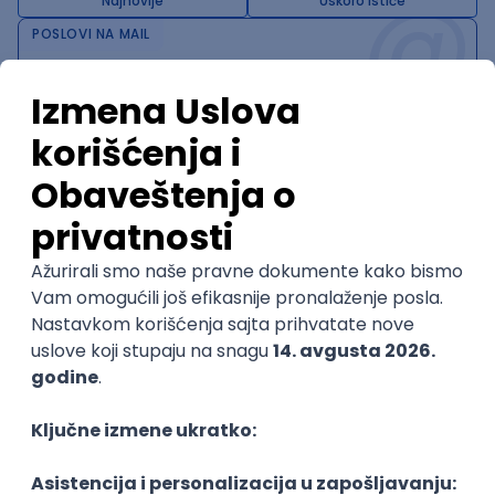
@
Najnovije
Uskoro ističe
POSLOVI NA MAIL
KATEGORIJA
TEHNOLOGIJA
POSLODAVAC
GRAD
SENIORITET
NAČIN RADA
Najnoviji poslovi svakog dana u tvom
inboxu
Prijavi se
Trenutno nema oglasa po traženim kriterijumima
pretrage.
Pogledaj slične oglase ili izmeni kriterijume pretrage
OGLASI PO KRITERIJUMU IT Help Desk / Support
IT asistent