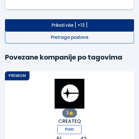
Prikaži više [ +13 ]
Pretraga poslova
Povezane kompanije po tagovima
PREMIUM
3
CREATEQ
Prati
51
42