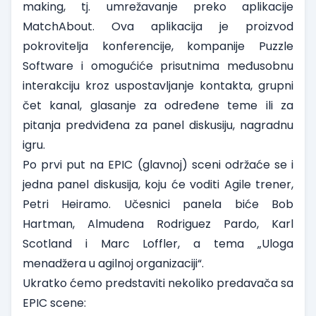
making, tj. umrežavanje preko aplikacije
MatchAbout. Ova aplikacija je proizvod
pokrovitelja konferencije, kompanije Puzzle
Software i omogućiće prisutnima međusobnu
interakciju kroz uspostavljanje kontakta, grupni
čet kanal, glasanje za određene teme ili za
pitanja predviđena za panel diskusiju, nagradnu
igru.
Po prvi put na EPIC (glavnoj) sceni održaće se i
jedna panel diskusija, koju će voditi Agile trener,
Petri Heiramo. Učesnici panela biće Bob
Hartman, Almudena Rodriguez Pardo, Karl
Scotland i Marc Loffler, a tema „Uloga
menadžera u agilnoj organizaciji“.
Ukratko ćemo predstaviti nekoliko predavača sa
EPIC scene: