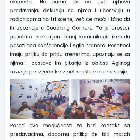
eksperte. Ne samo da će čuti njihova
predavanja, diskutuju sa njima i učestvuju u
radionicama na tri scene, već će moći i lično da
ih upoznaju u Coaching Corneru. To je prostor
posebno namenjen ličnoj komunikaciji između
posetilaca konferencije i Agile trenera. Posetioci
imaju priliku da priđu trenerima, upoznaju se sa
njima i postave im pitanja iz oblasti Agilnog
razvoja proizvoda kroz petnaestominutne sesije.
Pored ove mogućnosti za bliži kontakt sa
predavačima, dodatna prilika će biti match