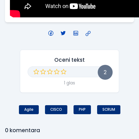
Oceni tekst
2
1 glas
Agile
CISCO
PHP
SCRUM
0
komentara