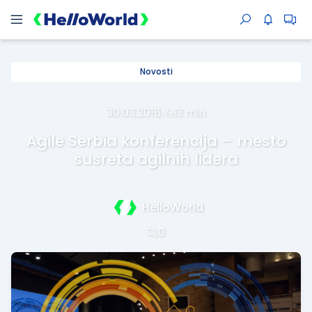
Novosti
30.03.2018.
·
3 min
Agile Serbia konferencija – mesto
susreta agilnih lidera
HelloWorld
0