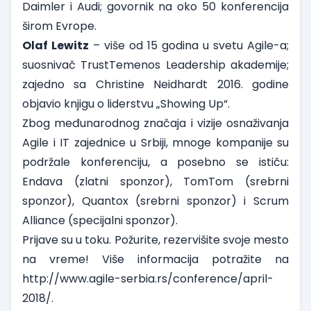
Daimler i Audi; govornik na oko 50 konferencija
širom Evrope.
Olaf Lewitz
– više od 15 godina u svetu Agile-a;
suosnivač TrustTemenos Leadership akademije;
zajedno sa Christine Neidhardt 2016. godine
objavio knjigu o liderstvu „Showing Up“.
Zbog međunarodnog značaja i vizije osnaživanja
Agile i IT zajednice u Srbiji, mnoge kompanije su
podržale konferenciju, a posebno se ističu:
Endava (zlatni sponzor), TomTom (srebrni
sponzor), Quantox (srebrni sponzor) i Scrum
Alliance (specijalni sponzor).
Prijave su u toku. Požurite, rezervišite svoje mesto
na vreme! Više informacija potražite na
http://www.agile-serbia.rs/conference/april-
2018/
.