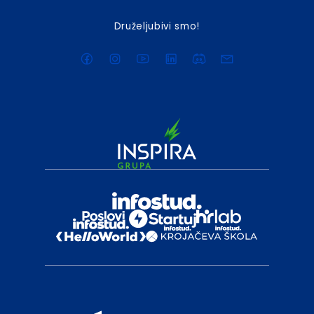
Druželjubivi smo!