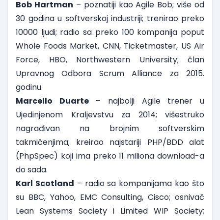
Bob Hartman
– poznatiji kao Agile Bob; više od
30 godina u softverskoj industriji; trenirao preko
10000 ljudi; radio sa preko 100 kompanija poput
Whole Foods Market, CNN, Ticketmaster, US Air
Force, HBO, Northwestern University; član
Upravnog Odbora Scrum Alliance za 2015.
godinu.
Marcello Duarte
– najbolji Agile trener u
Ujedinjenom Kraljevstvu za 2014; višestruko
nagrađivan na brojnim softverskim
takmičenjima; kreirao najstariji PHP/BDD alat
(PhpSpec) koji ima preko 11 miliona download-a
do sada.
Karl Scotland
– radio sa kompanijama kao što
su BBC, Yahoo, EMC Consulting, Cisco; osnivač
Lean Systems Society i Limited WIP Society;