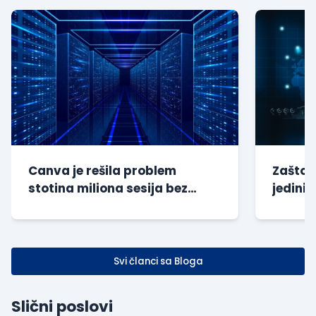
Canva je rešila problem
Zašto s
stotina miliona sesija bez
jedini 
dodatnog opterećenja baze
kompan
Svi članci sa Bloga
Slični poslovi