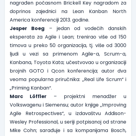
nagrađen počasnom Brickell Key nagradom za
doprinos zajednici na Lean Kanban North
America konferenciji 2013. godine.
Jesper Boeg
– jedan od vodećih danskih
eksperata za Agile i Lean; trenirao više od 150
timova u preko 50 organizacija, tj. više od 3000
ljudi u vezi sa primenom Agile-a, Scrum-a,
Kanbana, Toyota Kata; učestvovao u organizaciji
brojnih GOTO i Qcon konferencija; autor dva
veoma popularna priručnika: „Real Life Scrum“ i
„Priming Kanban“.
Marc Löffler
– projektni menadžer u
Volkswagenu i Siemensu; autor knjige „Improving
Agile Retrospectives“, u izdavaštvu Addison-
Wesley Professional, u seriji potpisanoj od strane
Mike Cohn; sarađuje i sa kompanijama Bosch,