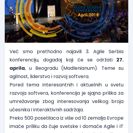
Već smo prethodno najavili 3. Agile Serbia
konferenciju, događaj koji će se održati
27.
aprila
, u Beogradu (Madlenianum). Teme su
agilnost, liderstvo i razvoj softvera.
Pored tema interesantnih i aktuelnih u svetu
razvoja softvera, konferencija je sjajna prilika za
umrežavanje zbog interesovanja velikog broja
učesnika i interaktivnih sadržaja.
Preko 500 posetilaca iz više od 10 zemalja Evrope
imaće priliku da čuje svetske i domaće Agile i IT