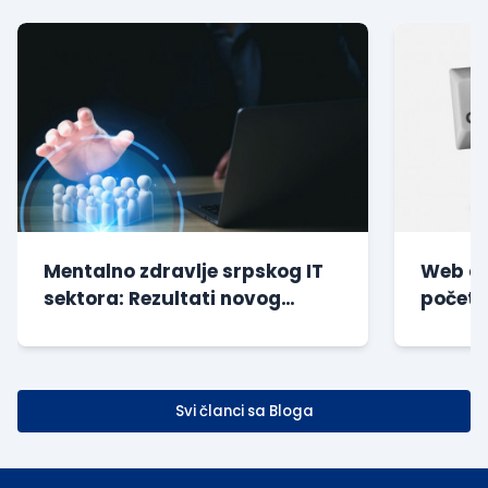
Mentalno zdravlje srpskog IT
Web di
sektora: Rezultati novog
početn
istraživanja
| Besp
Svi članci sa Bloga