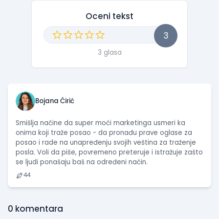
Oceni tekst
3
3 glasa
Bojana Ćirić
Smišlja načine da super moći marketinga usmeri ka
onima koji traže posao - da pronađu prave oglase za
posao i rade na unapređenju svojih veština za traženje
posla. Voli da piše, povremeno preteruje i istražuje zašto
se ljudi ponašaju baš na određeni način.
44
0
komentara