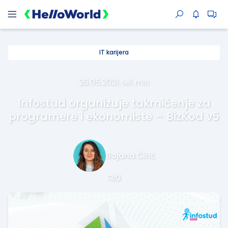
IT karijera
26.05.2021.
·
1 min
Infostud organizuje takmičenje za
programere i ekonomiste – BizKod v5
Bojana Ćirić
0