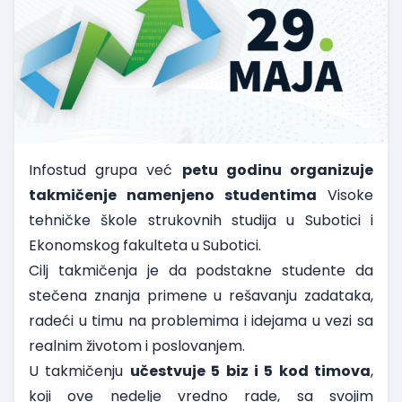
Infostud grupa već
petu godinu organizuje
takmičenje namenjeno studentima
Visoke
tehničke škole strukovnih studija u Subotici i
Ekonomskog fakulteta u Subotici.
Cilj takmičenja je da podstakne studente da
stečena znanja primene u rešavanju zadataka,
radeći u timu na problemima i idejama u vezi sa
realnim životom i poslovanjem.
U takmičenju
učestvuje 5 biz i 5 kod timova
,
koji ove nedelje vredno rade, sa svojim