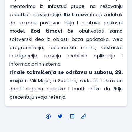
mentorima iz Infostud grupe, na rešavanju
zadatka i razvoju ideje.
Biz timovi
imaju zadatak
da razrade poslovnu ideju I postave poslovni
model.
Kod timovi
će obuhvatati samo
softverski deo iz oblasti baza podataka, web
programiranja, računarskih mreža, veštačke
inteligencije, razvoja mobilnih aplikacija i
informacionih sistema.
Finale takmičenja se održava u subotu, 29.
maja
u Vili Majur, u Subotici, kada će takmičari
dobiti dopunu zadatka i imati priliku da žiriju
prezentuju svoja rešenja.