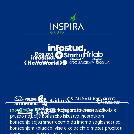
root@hw.rs
:~#
Helloworld.rs koristi kolačiće kako bi ti
pružao najbolje korisničko iskustvo. Nastavkom
korišćenja sajta smatraćemo da imamo saglasnost sa
korišćenjem kolačića. Više o kolačićima možeš pročitati