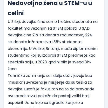
Nedovoljno žena u STEM-u u
celini
U Srbiji, devojke čine samo trećinu studenata na
fakultetima vezanim za STEM oblasti. U
SAD
,
devojke čine 21% studenata računarstva, 22%
studenata inženjerstva i 35% studenata
ekonomije. U
Velikoj Britaniji
, među diplomiranim
studentima koji su izabrali STEM predmete kao
specijalizaciju, u 2023. godini bilo je svega 31%
žena.
Tehnička zanimanja se i dalje doživljavaju kao
“muška” i uvreženo je mišljenje da su teška za
devojke. Luxoft je fokusiran na to da prevaziđe
ovu predstavu i pokaže da postoji veliki broj
uspešnih žena koje su izgradile karijere u