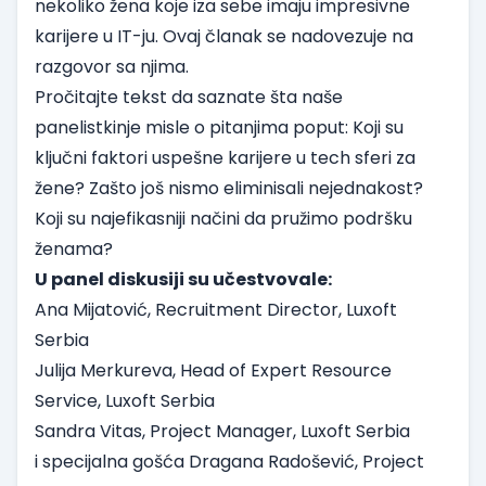
nekoliko žena koje iza sebe imaju impresivne
karijere u IT-ju. Ovaj članak se nadovezuje na
razgovor sa njima.
Pročitajte tekst da saznate šta naše
panelistkinje misle o pitanjima poput: Koji su
ključni faktori uspešne karijere u tech sferi za
žene? Zašto još nismo eliminisali nejednakost?
Koji su najefikasniji načini da pružimo podršku
ženama?
U panel diskusiji su učestvovale:
Ana Mijatović, Recruitment Director, Luxoft
Serbia
Julija Merkureva, Head of Expert Resource
Service, Luxoft Serbia
Sandra Vitas, Project Manager, Luxoft Serbia
i specijalna gošća Dragana Radošević, Project