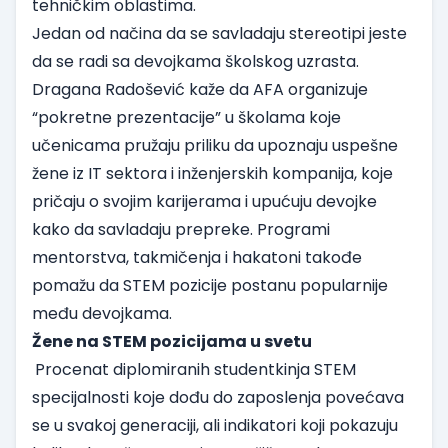
tehničkim oblastima.
Jedan od načina da se savladaju stereotipi jeste
da se radi sa devojkama školskog uzrasta.
Dragana Radošević kaže da
AFA
organizuje
“pokretne prezentacije” u školama koje
učenicama pružaju priliku da upoznaju uspešne
žene iz IT sektora i inženjerskih kompanija, koje
pričaju o svojim karijerama i upućuju devojke
kako da savladaju prepreke. Programi
mentorstva, takmičenja i hakatoni takođe
pomažu da STEM pozicije postanu popularnije
među devojkama.
Žene na STEM pozicijama u svetu
Procenat diplomiranih studentkinja STEM
specijalnosti koje dođu do zaposlenja povećava
se u svakoj generaciji, ali indikatori koji pokazuju