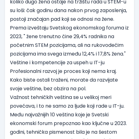
koliko dugo žena ostaje na tržištu rada u STEM-u
su loši: čak godinu dana nakon prvog zaposlenja,
postoji značajan pad koji se odnosi na žene.
Prema
izveštaju
Svetskog ekonomskog foruma iz
2023, " žene trenutno čine 29,4% radnika na
početnim STEM pozicijama, ali na rukovodećim
pozicijama ima svega između 12,4% i 17,8% žena."
Veštine i kompetencije za uspeh u IT-ju
Profesionalni razvoj je proces koji nema kraj.
Kako biste ostali traženi, morate da razvijate
svoje veštine, bez obzira na pol.
Važnost tehničkih veština se u velikoj meri
povećava, i to ne samo za ljude koji rade u IT-ju.
Među najvažnijih 10 veština koje je Svetski
ekonomski forum
prepoznao
kao ključne u 2023.
godini, tehnička pismenost bila je na šestom