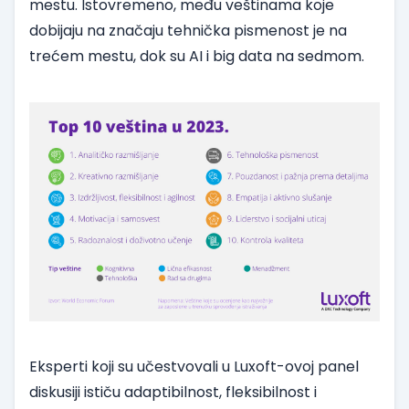
mestu. Istovremeno, među veštinama koje
dobijaju na značaju tehnička pismenost je na
trećem mestu, dok su AI i big data na sedmom.
Eksperti koji su učestvovali u Luxoft-ovoj panel
diskusiji ističu adaptibilnost, fleksibilnost i