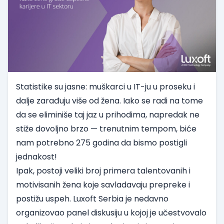
Statistike su jasne: muškarci u IT-ju u proseku i
dalje zarađuju više od žena. Iako se radi na tome
da se eliminiše taj jaz u prihodima, napredak ne
stiže dovoljno brzo — trenutnim tempom, biće
nam potrebno 275 godina da bismo postigli
jednakost!
Ipak, postoji veliki broj primera talentovanih i
motivisanih žena koje savladavaju prepreke i
postižu uspeh.
Luxoft Serbia
je nedavno
organizovao
panel diskusiju
u kojoj je učestvovalo