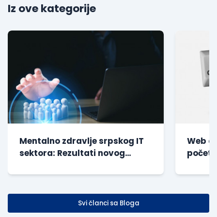
Iz ove kategorije
Mentalno zdravlje srpskog IT
Web di
sektora: Rezultati novog
početn
istraživanja
| Besp
Svi članci sa Bloga