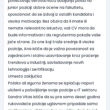
povećavaju verovatnoću dobijanja posla na
junior poziciji: dobre ocene na fakultetu,
sposobnost da se izdvoji iz ostalih kandidata i
visoka motivacija. Bez obzira da li imate ili
nemate relevantno iskustvo, vaš CV mora da
bude informativan i da regruterima pokaže vaše
jače strane. Za one koji traže srednje ili visoke
pozicije, Ana ističe da je važna povezanost sa
zajednicom i stalno usavršavanje kroz praćenje
trendova u industriji, savladavanje novih
tehnologija i sertifikaciju.
Umesto zaključka
Polako ali sigurno ženama se isplaćuju napori
uloženi u poboljšanje svoje pozicije u IT sektoru.
Sandra Vitas ističe da su pre samo deset godina
rukovodeće pozicije uglavnom pripadale samo