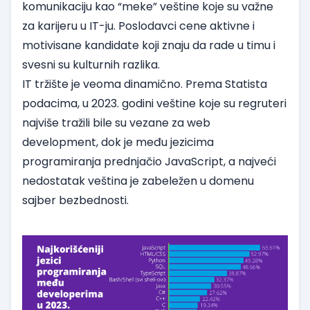
komunikaciju kao “meke” veštine koje su važne
za karijeru u IT-ju. Poslodavci cene aktivne i
motivisane kandidate koji znaju da rade u timu i
svesni su kulturnih razlika.
IT tržište je veoma dinamično. Prema
Statista
podacima, u 2023. godini veštine koje su regruteri
najviše tražili bile su vezane za web
development, dok je među jezicima
programiranja prednjačio JavaScript, a najveći
nedostatak veština je zabeležen u domenu
sajber bezbednosti.