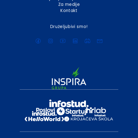
Za medije
Kontakt
Druželjubivi smo!