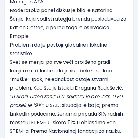
Manager,
AFA
Moderatoka panel diskusije bila je Katarina
Šonjić, koja vodi strategiju brenda poslodavca za
Kat on Coffee, a pored toga je osnivačica
Empple
.
Problem i dalje postoji: globalne i lokalne
statistike
Svet se menja, pa sve veći broj žena gradi
karijere u oblastima koje su obeležene kao
“muške”. Ipak, nejednakost ostaje stvarni
problem. Kao što je istakla Dragana Radošević,
“
u
Srbiji
, udeo žena u IT sektoru je oko 23%. U EU,
prosek je 19%.
” U SAD, situacija je bolja; prema
LinkedIn
podacima, ženama pripada 31% radnih
mesta u STEM-u i skoro 51% u oblastima van
STEM-a. Prema
Nacionalnoj fondaciji za nauku
,