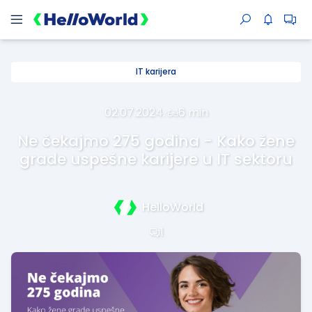
IT karijera
02.07.2024.
·
6 min
Ne čekajmo 275 godina - Kako žene
grade uspešne karijere u IT sektoru
HelloWorld
1