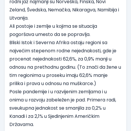
rodni jaz najmanji su Norveška, Finska, Novi
Zeland, Švedska, Nemačka, Nikaragva, Namibija i
Litvanija.
Ali postoje i zemlje u kojima se situacija
pogoršava umesto da se popravlja.
Bliski Istok i Severna Afrika ostaju regioni sa
najvećim stepenom rodne nejednakosti, gde je
procenat nejednakosti 62,6%, za 0,9% manji u
odnosu na prethodnu godinu. (To znači da žene u
tim regionima u proseku imaju 62,6% manje
prilika i prava u odnosu na muškarce.)
Posle pandemije i u razvijenim zemljama i u
onima u razvoju zabeležen je pad. Primera radi,
sveukupna jednakost se smanjila za 0,2% u
Kanadi i za 2,1% u Sjedinjenim Američkim
Državama.