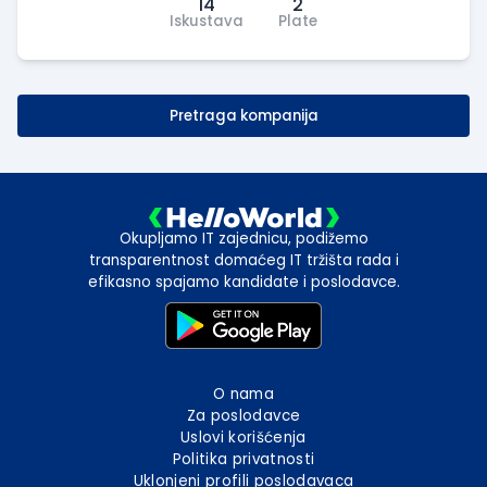
14
2
Iskustava
Plate
Pretraga kompanija
Okupljamo IT zajednicu, podižemo
transparentnost domaćeg IT tržišta rada i
efikasno spajamo kandidate i poslodavce.
O nama
Za poslodavce
Uslovi korišćenja
Politika privatnosti
Uklonjeni profili poslodavaca