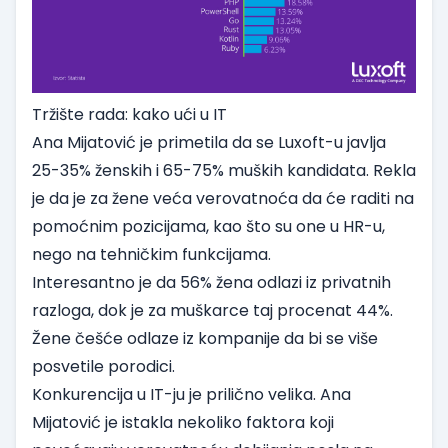
Tržište rada: kako ući u IT
Ana Mijatović je primetila da se Luxoft-u javlja
25-35% ženskih i 65-75% muških kandidata. Rekla
je da je za žene veća verovatnoća da će raditi na
pomoćnim pozicijama, kao što su one u HR-u,
nego na tehničkim funkcijama.
Interesantno je da 56% žena odlazi iz privatnih
razloga, dok je za muškarce taj procenat 44%.
Žene češće odlaze iz kompanije da bi se više
posvetile porodici.
Konkurencija u IT-ju je prilično velika. Ana
Mijatović je istakla nekoliko faktora koji