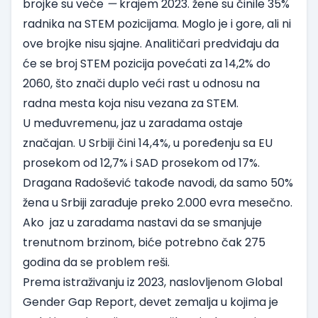
brojke su veće
—
krajem 2023. žene su činile 35%
radnika na STEM pozicijama. Moglo je i gore, ali ni
ove brojke nisu sjajne. Analitičari predviđaju da
će se broj STEM pozicija
povećati
za 14,2% do
2060, što znači duplo veći rast u odnosu na
radna mesta koja nisu vezana za STEM.
U međuvremenu, jaz u zaradama ostaje
značajan. U Srbiji čini 14,4%, u poređenju sa
EU
prosekom
od 12,7% i
SAD prosekom
od 17%.
Dragana Radošević takođe navodi, da samo 50%
žena u Srbiji zarađuje preko 2.000 evra mesečno.
Ako jaz u zaradama nastavi da se smanjuje
trenutnom brzinom, biće potrebno čak 275
godina da se problem reši.
Prema istraživanju iz 2023, naslovljenom
Global
Gender Gap Report
, devet zemalja u kojima je