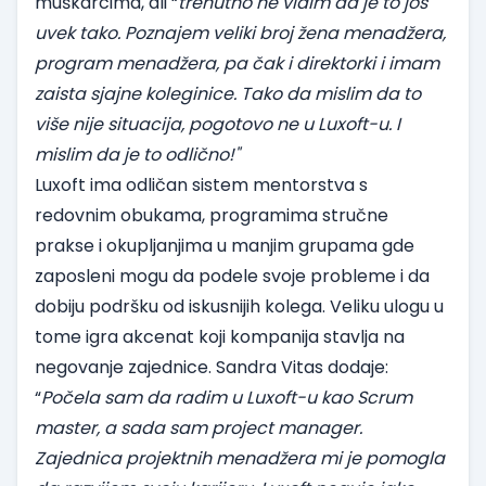
muškarcima, ali “
trenutno ne vidim da je to još
uvek tako. Poznajem veliki broj žena menadžera,
program menadžera, pa čak i direktorki i imam
zaista sjajne koleginice. Tako da mislim da to
više nije situacija, pogotovo ne u Luxoft-u. I
mislim da je to odlično!"
Luxoft ima odličan sistem mentorstva s
redovnim obukama, programima stručne
prakse i okupljanjima u manjim grupama gde
zaposleni mogu da podele svoje probleme i da
dobiju podršku od iskusnijih kolega. Veliku ulogu u
tome igra akcenat koji kompanija stavlja na
negovanje zajednice. Sandra Vitas dodaje:
“
Počela sam da radim u Luxoft-u kao Scrum
master, a sada sam project manager.
Zajednica projektnih menadžera mi je pomogla