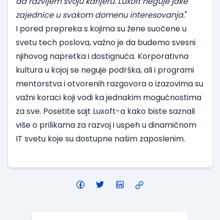
da razvijem svoju karijeru. Luxoft neguje jake
zajednice u svakom domenu interesovanja.
"
I pored prepreka s kojima su žene suočene u
svetu tech poslova, važno je da budemo svesni
njihovog napretka i dostignuća. Korporativna
kultura u kojoj se neguje podrška, ali i programi
mentorstva i otvorenih razgovora o izazovima su
važni koraci koji vodi ka jednakim mogućnostima
za sve. Posetite
sajt Luxoft-a
kako biste saznali
više o prilikama za razvoj i uspeh u dinamičnom
IT svetu koje su dostupne našim zaposlenim.