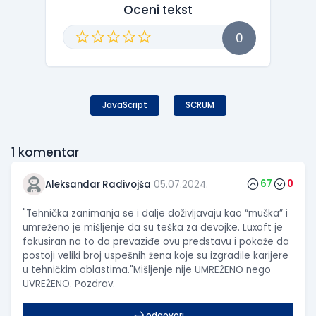
Oceni tekst
0
JavaScript
SCRUM
1
komentar
67
0
Aleksandar Radivojša
05.07.2024.
"Tehnička zanimanja se i dalje doživljavaju kao “muška” i
umreženo je mišljenje da su teška za devojke. Luxoft je
fokusiran na to da prevaziđe ovu predstavu i pokaže da
postoji veliki broj uspešnih žena koje su izgradile karijere
u tehničkim oblastima."Mišljenje nije UMREŽENO nego
UVREŽENO. Pozdrav.
odgovori