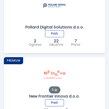
Pollard Digital Solutions d.o.o.
Prati
2
22
7
Oglasa
Iskustva
Plata
PREMIUM
5
New Frontier Innova d.o.o.
Prati