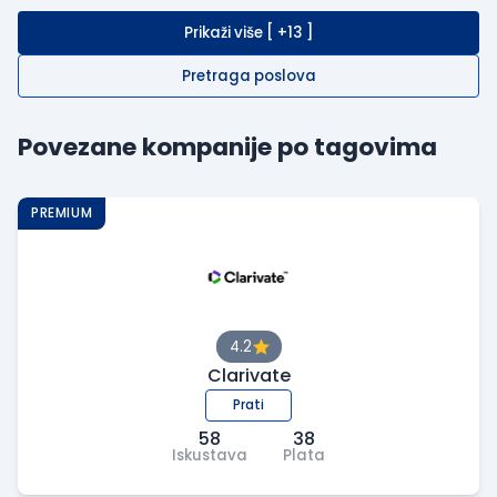
Prikaži više [ +13 ]
Pretraga poslova
Povezane kompanije po tagovima
PREMIUM
4.2
Clarivate
Prati
58
38
Iskustava
Plata