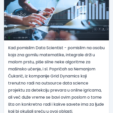
Kad pomislim
Data Scientist
- pomislim na osobu
koja zna gomilu matematike, integrale drži u
malom prstu, piše silne neke algoritme za
mašinsko učenje, i sl. Popričah sa
Nemanjom
Čukarić
, iz kompanije
Grid Dynamics
koji
trenutno radi na outsource data science
projektu za detekciju prevara u online igricama,
ali već duže vreme se bavi ovim poslom o tome
šta on konkretno radi i kakve savete ima za ljude
koji bi okušali sreću u ovoj oblasti.