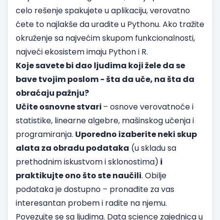
celo rešenje spakujete u aplikaciju, verovatno
ćete to najlakše da uradite u Pythonu. Ako tražite
okruženje sa najvećim skupom funkcionalnosti,
najveći ekosistem imaju Python i R.
Koje savete bi dao ljudima koji žele da se
bave tvojim poslom - šta da uče, na šta da
obraćaju pažnju?
Učite osnovne stvari
– osnove verovatnoće i
statistike, linearne algebre, mašinskog učenja i
programiranja.
Uporedno izaberite neki skup
alata za obradu podataka
(u skladu sa
prethodnim iskustvom i sklonostima)
i
praktikujte ono što ste naučili
. Obilje
podataka je dostupno – pronađite za vas
interesantan probem i radite na njemu.
Povezujte se sa ljudima. Data science zajednica u