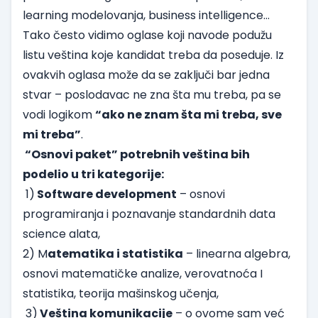
learning modelovanja, business intelligence…
Tako često vidimo oglase koji navode podužu
listu veština koje kandidat treba da poseduje. Iz
ovakvih oglasa može da se zaključi bar jedna
stvar – poslodavac ne zna šta mu treba, pa se
vodi logikom
“ako ne znam šta mi treba, sve
mi treba”
.
“Osnovi paket” potrebnih veština bih
podelio u tri kategorije:
1)
Software development
– osnovi
programiranja i poznavanje standardnih data
science alata,
2) M
atematika i statistika
– linearna algebra,
osnovi matematičke analize, verovatnoća I
statistika, teorija mašinskog učenja,
3)
Veština komunikacije
– o ovome sam već