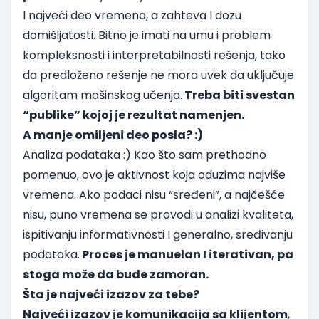
I najveći deo vremena, a zahteva I dozu
domišljatosti. Bitno je imati na umu i problem
kompleksnosti i interpretabilnosti rešenja, tako
da predloženo rešenje ne mora uvek da uključuje
algoritam mašinskog učenja.
Treba biti svestan
“publike” kojoj je rezultat namenjen.
A manje omiljeni deo posla? :)
Analiza podataka :) Kao što sam prethodno
pomenuo, ovo je aktivnost koja oduzima najviše
vremena. Ako podaci nisu “sređeni”, a najčešće
nisu, puno vremena se provodi u analizi kvaliteta,
ispitivanju informativnosti I generalno, sređivanju
podataka.
Proces je manuelan I iterativan, pa
stoga može da bude zamoran.
Šta je najveći izazov za tebe?
Najveći izazov je komunikacija sa klijentom
,