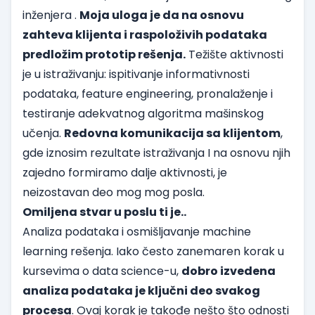
inženjera .
Moja uloga je da na osnovu
zahteva klijenta i raspoloživih podataka
predložim prototip rešenja.
Težište aktivnosti
je u istraživanju: ispitivanje informativnosti
podataka, feature engineering, pronalaženje i
testiranje adekvatnog algoritma mašinskog
učenja.
Redovna komunikacija sa klijentom
,
gde iznosim rezultate istraživanja I na osnovu njih
zajedno formiramo dalje aktivnosti, je
neizostavan deo mog mog posla.
Omiljena stvar u poslu ti je..
Analiza podataka i osmišljavanje machine
learning rešenja. Iako često zanemaren korak u
kursevima o data science-u,
dobro izvedena
analiza podataka je ključni deo svakog
procesa
. Ovaj korak je takođe nešto što odnosti