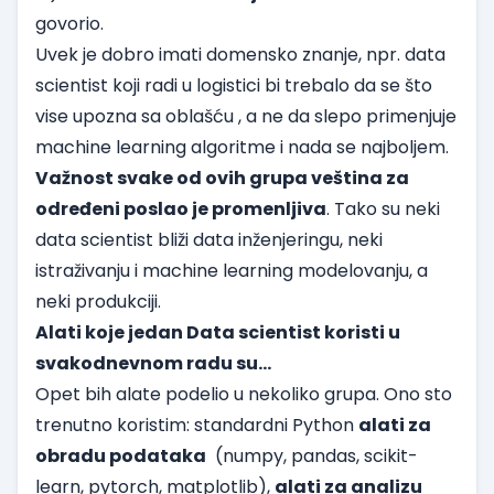
govorio.
Uvek je dobro imati domensko znanje, npr. data
scientist koji radi u logistici bi trebalo da se što
vise upozna sa oblašću , a ne da slepo primenjuje
machine learning algoritme i nada se najboljem.
Važnost svake od ovih grupa veština za
određeni poslao je promenljiva
. Tako su neki
data scientist bliži data inženjeringu, neki
istraživanju i machine learning modelovanju, a
neki produkciji.
Alati koje jedan Data scientist koristi u
svakodnevnom radu su…
Opet bih alate podelio u nekoliko grupa. Ono sto
trenutno koristim: standardni Python
alati za
obradu podataka
(
numpy
,
pandas
,
scikit-
learn
,
pytorch
,
matplotlib
),
alati za analizu