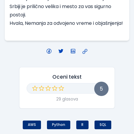
Srbiji je prilično velika i mesto za vas sigurno
postoji.
Hvala, Nemanja za odvojeno vreme i objašnjenja!
Oceni tekst
5
29 glasova
AWS
Python
R
SQL