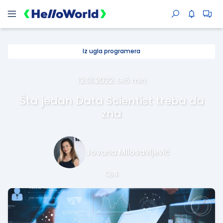
Iz ugla programera
12.01.2022.
·
5 min
Šta jedan Data Scientist treba da
zna
Jovana Milosavljević
4