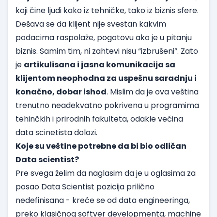
koji čine ljudi kako iz tehničke, tako iz biznis sfere.
Dešava se da klijent nije svestan kakvim
podacima raspolaže, pogotovu ako je u pitanju
biznis. Samim tim, ni zahtevi nisu “izbrušeni”. Zato
je
artikulisana i jasna komunikacija sa
klijentom neophodna za uspešnu saradnju i
konačno, dobar ishod
. Mislim da je ova
veština
trenutno neadekvatno pokrivena u programima
tehinčkih i prirodnih fakulteta, odakle većina
data scinetista dolazi.
Koje su veštine potrebne da bi bio odličan
Data scientist?
Pre svega želim da naglasim da je u oglasima za
posao Data Scientist pozicija prilično
nedefinisana - kreće se od data engineeringa,
preko klasičnog softver developmenta, machine