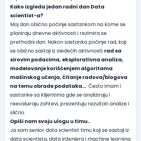
Kako izgleda jedan radni dan Data
scientist-a?
Moj dan obično počinje sastankom na kome se
planiraju dnevne aktivnosti i rezimira se
prethodni dan. Nakon sastanka počinje rad, koji
se obično sastoji iz sledećih aktivnosti:
rad sa
sirovim podacima, eksplorativna analiza,
modelovanje korišćenjem algoritama
mašinskog učenja
, čitanje radova/blogova
na temu obrade podataka…
Često imam i
sastanke sa klijentima gde se analiziraju i
reevaluiraju zahtevi, prezentuju rezultati analize i
slično.
Opiši nam svoju ulogu u timu..
Ja sam senior data scientist timu koji se sastoji iz
data scientista, data inženjera i machine learning