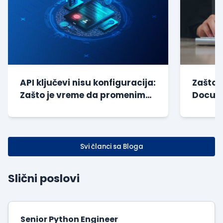
API ključevi nisu konfiguracija:
Zašto 
Zašto je vreme da promenimo
Docume
način na koji gr...
godine
Svi članci sa Bloga
Slični poslovi
Senior Python Engineer