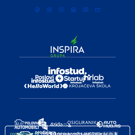
root@hw.rs
:~#
Helloworld.rs koristi kolačiće kako bi ti