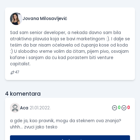
Jovana Milosavljević
Sad sam senior developer, a nekada davno sam bila
atraktivna plavuša koja se bavi marketingom :). I dalje se
tešim da bar nisam oćelavela od čupanja kose od koda
:) U slobodno vreme volim da čitam, pijem pivo, osvajam
kafane i sanjam da ću kad porastem biti venture
capitalist.
47
4
komentara
0
0
Aca
21.01.2022.
a gde ja, kao pravnik, mogu da steknem ova znanja?
uhhh... zvuci jako tesko