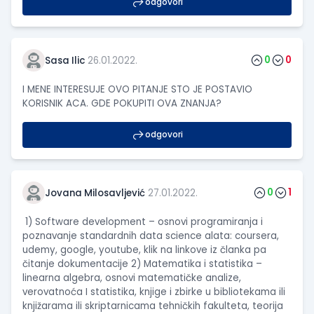
odgovori
0
0
Sasa Ilic
26.01.2022.
I MENE INTERESUJE OVO PITANJE STO JE POSTAVIO
KORISNIK ACA. GDE POKUPITI OVA ZNANJA?
odgovori
0
1
Jovana Milosavljević
27.01.2022.
1) Software development – osnovi programiranja i
poznavanje standardnih data science alata: coursera,
udemy, google, youtube, klik na linkove iz članka pa
čitanje dokumentacije 2) Matematika i statistika –
linearna algebra, osnovi matematičke analize,
verovatnoća I statistika, knjige i zbirke u bibliotekama ili
knjižarama ili skriptarnicama tehničkih fakulteta, teorija