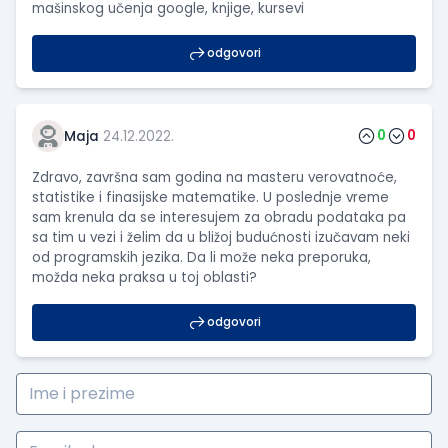
mašinskog učenja google, knjige, kursevi
odgovori
0
0
Maja
24.12.2022.
Zdravo, završna sam godina na masteru verovatnoće,
statistike i finasijske matematike. U poslednje vreme
sam krenula da se interesujem za obradu podataka pa
sa tim u vezi i želim da u bližoj budućnosti izučavam neki
od programskih jezika. Da li može neka preporuka,
možda neka praksa u toj oblasti?
odgovori