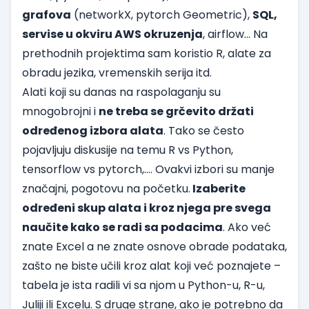
grafova
(
networkX
,
pytorch Geometric
),
SQL,
servise u okviru AWS okruzenja
,
airflow…
Na
prethodnih projektima sam koristio R, alate za
obradu jezika, vremenskih serija itd.
Alati koji su danas na raspolaganju su
mnogobrojni i
ne treba se grčevito držati
određenog izbora alata
. Tako se često
pojavljuju diskusije na temu R vs Python,
tensorflow vs pytorch,…. Ovakvi izbori su manje
značajni, pogotovu na početku.
Izaberite
određeni skup alata i kroz njega pre svega
naučite kako se radi sa podacima
. Ako već
znate Excel a ne znate osnove obrade podataka,
zašto ne biste učili kroz alat koji već poznajete –
tabela je ista radili vi sa njom u Python-u, R-u,
Juliji ili Excelu. S druge strane, ako je potrebno da