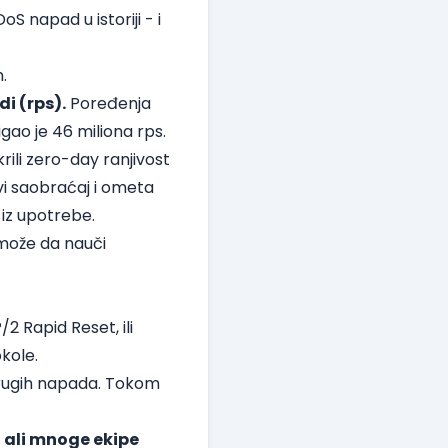
S napad u istoriji - i
.
i (rps).
Poređenja
gao je 46 miliona rps.
rili zero-day ranjivost
vi saobraćaj i ometa
 iz upotrebe.
može da nauči
2 Rapid Reset, ili
kole.
drugih napada. Tokom
 ali mnoge ekipe