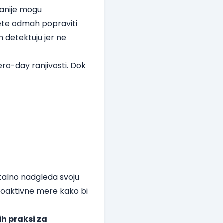
anije mogu
žete odmah popraviti
h detektuju jer ne
ro-day ranjivosti. Dok
 stalno nadgleda svoju
roaktivne mere kako bi
ih praksi za