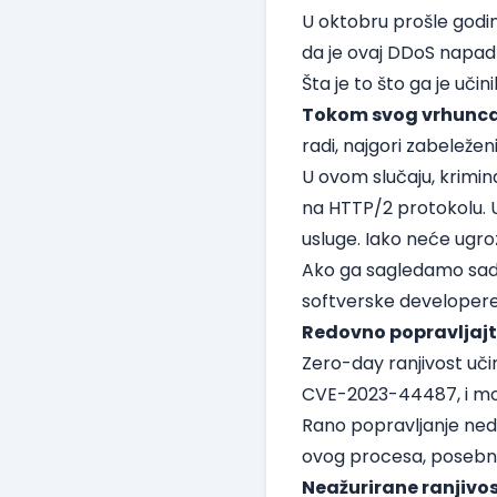
U oktobru prošle godine
da je ovaj DDoS napad
Šta je to što ga je uč
Tokom svog vrhunca,
radi, najgori zabeleže
U ovom slučaju, krimin
na HTTP/2 protokolu. U
usluge. Iako neće ugroz
Ako ga sagledamo sada
softverske developer
Redovno popravljajte
Zero-day ranjivost učin
CVE-2023-44487, i može
Rano popravljanje ned
ovog procesa, posebna 
Neažurirane ranjivo