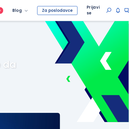
Prijavi
Blog
Za poslodavce
O
se
e da