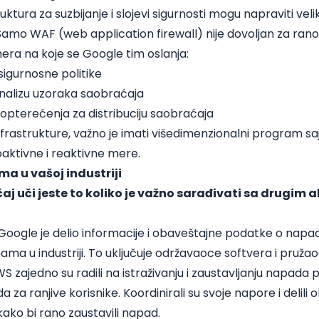
tura za suzbijanje i slojevi sigurnosti mogu napraviti velik
Samo WAF (web application firewall) nije dovoljan za rano
era na koje se Google tim oslanja:
igurnosne politike
analizu uzoraka saobraćaja
opterećenja za distribuciju saobraćaja
rastrukture, važno je imati višedimenzionalni program sa
oaktivne i reaktivne mere.
a u vašoj industriji
aj uči jeste to koliko je važno sarađivati sa drugim 
Google je delio informacije i obaveštajne podatke o napa
ma u industriji. To uključuje održavaoce softvera i pruža
S zajedno su radili na istraživanju i zaustavljanju napada 
 za ranjive korisnike. Koordinirali su svoje napore i delil
 kako bi rano zaustavili napad.