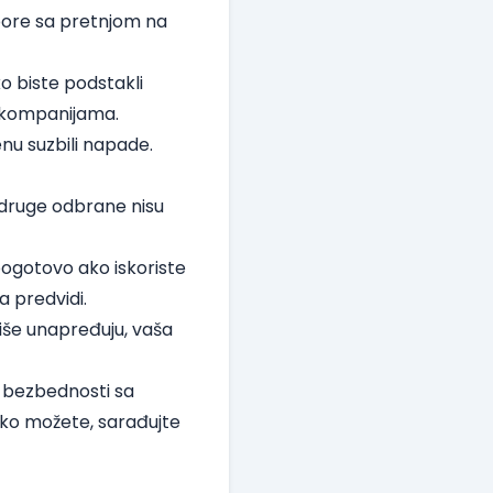
zbore sa pretnjom na
o biste podstakli
m kompanijama.
nu suzbili napade.
 druge odbrane nisu
 pogotovo ako iskoriste
a predvidi.
iše unapređuju, vaša
e bezbednosti sa
ako možete, sarađujte