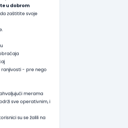
ste u dobrom
a zaštitite svoje
e.
ju
aobraćaja
ćaj
ranjivosti - pre nego
zahvaljujući merama
drži sve operativnim, i
snici su se žalili na