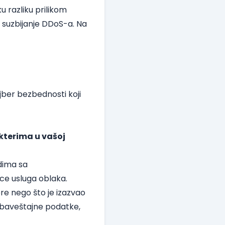
u razliku prilikom
 suzbijanje DDoS-a. Na
jber bezbednosti koji
akterima u vašoj
dima sa
oce usluga oblaka.
pre nego što je izazvao
i obaveštajne podatke,