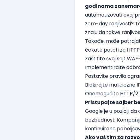
godinama zanemaraj
automatizovati ovaj pr
zero-day ranjivosti? To
znaju da takve ranjivos
Takođe, može potrajat
čekate patch za HTTP/
Zaštitite svoj sajt WA
Implementirajte odbr
Postavite pravila ogra
Blokirajte maliciozne 
Onemogućite HTTP/2 
Pristupajte sajber 
Google je u poziciji da
bezbednost. Kompanija
kontinuirano poboljša
Ako vaš tim za razvo