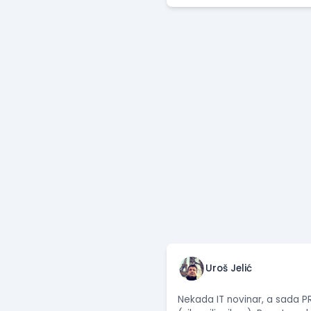
Uroš Jelić
Nekada IT novinar, a sada PR