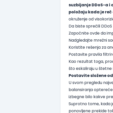
suzbijanje DDoS-a i
položaju kada je re
okruženje od visokoriz
Da biste sprečili DDo
Započnite ovde da imp
Nadgledajte mrežni sa
Koristite rešenja za a
Postavite pravila filt
Kao rezultat toga, pr
što eskaliraju u štetne
Postavite složene o
U svom pregledu najve
balansiranja opterećen
izbegne bilo kakve pr
Suprotno tome, kada je
ponovljene prekide t