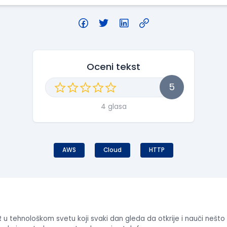
Oceni tekst
5
4 glasa
AWS
Cloud
HTTP
 u tehnološkom svetu koji svaki dan gleda da otkrije i nauči nešt