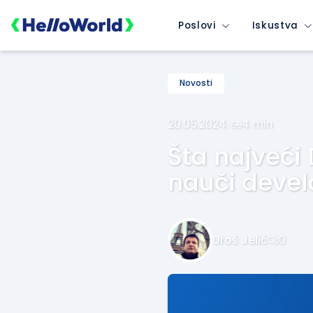
Poslovi
Iskustva
Novosti
20.05.2024.
·
4 min
Šta najveći
nauči devel
Uroš Jelić
0