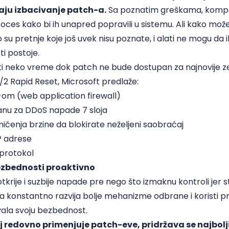
u izbacivanje patch-a.
Sa poznatim greškama, komp
oces kako bi ih unapred popravili u sistemu. Ali kako mo
 su pretnje koje još uvek nisu poznate, i alati ne mogu da i
ti postoje.
i neko vreme dok patch ne bude dostupan za najnovije ze
2 Rapid Reset, Microsoft predlaže:
F-om (web application firewall)
anu za DDoS napade 7 sloja
ničenja brzine da blokirate neželjeni saobraćaj
IP adrese
protokol
bezbednosti proaktivno
 otkrije i suzbije napade pre nego što izmaknu kontroli jer
 konstantno razvija bolje mehanizme odbrane i koristi p
vala svoju bezbednost.
j redovno primenjuje patch-eve, pridržava se najbolj