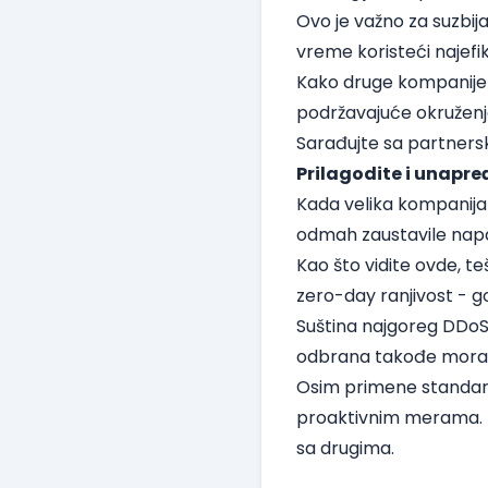
Ovo je važno za suzbij
vreme koristeći najefi
Kako druge kompanije m
podržavajuće okruženje
Sarađujte sa partners
Prilagodite i unapre
Kada velika kompanija
odmah zaustavile nap
Kao što vidite ovde, te
zero-day ranjivost - g
Suština najgoreg DDoS
odbrana takođe mora 
Osim primene standardn
proaktivnim merama. Kr
sa drugima.