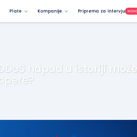
Plate
Kompanije
Priprema za intervju
NOV
 DDoS napad u istoriji mož
opere?