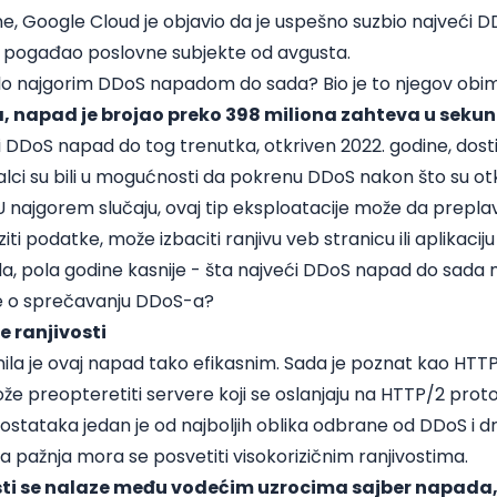
, Google Cloud je objavio da je uspešno suzbio najveći DDo
 pogađao poslovne subjekte od avgusta.
inilo najgorim DDoS napadom do sada? Bio je to njegov obim
 napad je brojao preko 398 miliona zahteva u sekund
ni DDoS napad do tog trenutka, otkriven 2022. godine, dosti
alci su bili u mogućnosti da pokrenu DDoS nakon što su otk
 najgorem slučaju, ovaj tip eksploatacije može da prepla
iti podatke, može izbaciti ranjivu veb stranicu ili aplikaciju
, pola godine kasnije - šta najveći DDoS napad do sada 
e o sprečavanju DDoS-a?
 ranjivosti
ila je ovaj napad tako efikasnim. Sada je poznat kao HTTP/
 preopteretiti servere koji se oslanjaju na HTTP/2 proto
ostataka jedan je od najboljih oblika odbrane od DDoS i 
pažnja mora se posvetiti visokorizičnim ranjivostima.
sti se nalaze među vodećim uzrocima sajber napada,