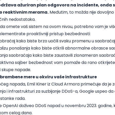
 održava ažuriran plan odgovora na incidente, onda 
č o reaktivnim merama.
Međutim, to možda nije dovoljno d
ičnih nedostataka.
S da omete vaš sistem na ovom nivou, potrebno vam je viš
lementirate proaktivniji pristup bezbednosti:
obraćaj kako biste brzo uočili svaku promenu u saobraća
nalizu ponašanja kako biste otkrili abnormalne obrasce s
riranja saobraćaja kako biste zaustavili zlonameran saobra
oaktivna sajber bezbednost vam pomaže da rano otkrijete 
 i skupe napade.
dbrambene mere u okviru vaše infrastrukture
ćeg napada, Emil Kiner iz Cloud Armora primećuje da je 
ja i infrastrukturi za suzbijanje DDoS-a, Google uspeo da o
estanke rada.
 OpenAI doživeo DDoS napad u novembru 2023. godine, kori
okom celog dana.