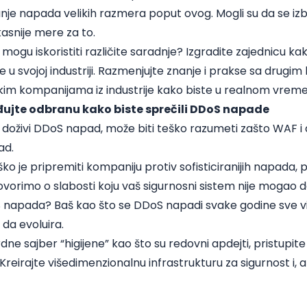
anje napada velikih razmera poput ovog. Mogli su da se i
kasnije mere za to.
ogu iskoristiti različite saradnje? Izgradite zajednicu kak
 u svojoj industriji. Razmenjujte znanje i prakse sa drugi
kim kompanijama iz industrije kako biste u realnom vreme
đujte odbranu kako biste sprečili DDoS napade
 doživi DDoS napad, može biti teško razumeti zašto WAF i
ad.
ško je pripremiti kompaniju protiv sofisticiranijih napada,
ovorimo o slabosti koju vaš sigurnosni sistem nije mogao d
 napada? Baš kao što se DDoS napadi svake godine sve v
da evoluira.
e sajber “higijene” kao što su redovni apdejti, pristupit
eirajte višedimenzionalnu infrastrukturu za sigurnost i, 