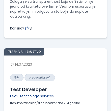
Zalaganje za transparentnost koja definitivno nije
jedna od kvaliteta ove firme. Vecinom usporavanje
napretka jer im odgovara sto bolje da naplate
outsourcing.
3
Korisno?
ARHIVA | ISKUSTVO
14.07.2023
5
preporučuje
Test Developer
Levi9 Technology Services
trenutno zaposlen/a na neodređeno 2-4 godine