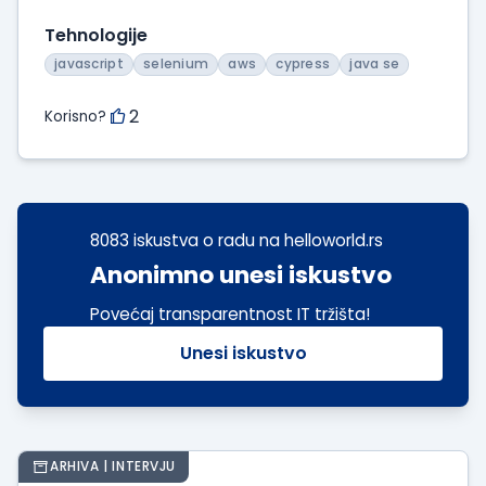
Tehnologije
javascript
selenium
aws
cypress
java se
2
Korisno?
8083 iskustva o radu na helloworld.rs
Anonimno unesi iskustvo
Povećaj transparentnost IT tržišta!
Unesi iskustvo
ARHIVA | INTERVJU