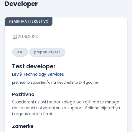
Developer
Prikaži
iskustva
o
ARHIVA | ISKUSTVO
radu
Prikaži
21.06.2024
utiske
sa
3
preporučuje
intervjua
Test developer
Levi9 Technology Services
prethodno zaposlen/a na neodređeno 2-4 godine
Pozitivno
Standardni uslovi i super kolege od kojih moze mnogo
da se nauci i otvoreni su za support. Solidna hijerarhija
i organizacija u firmi.
Zamerke