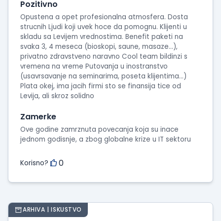
Pozitivno
Opustena a opet profesionalna atmosfera. Dosta
strucnih Ljudi koji uvek hoce da pomognu. Klijenti u
skladu sa Levijem vrednostima. Benefit paketi na
svaka 3, 4 meseca (bioskopi, saune, masaze...),
privatno zdravstveno naravno Cool team bildinzi s
vremena na vreme Putovanja u inostranstvo
(usavrsavanje na seminarima, poseta klijentima...)
Plata okej, ima jacih firmi sto se finansija tice od
Levija, ali skroz solidno
Zamerke
Ove godine zamrznuta povecanja koja su inace
jednom godisnje, a zbog globalne krize u IT sektoru
0
Korisno?
ARHIVA | ISKUSTVO