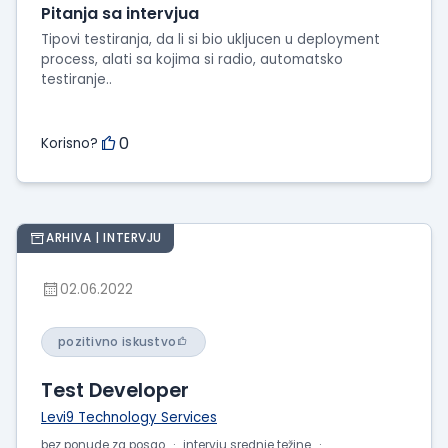
Pitanja sa intervjua
Tipovi testiranja, da li si bio ukljucen u deployment
process, alati sa kojima si radio, automatsko
testiranje..
0
Korisno?
ARHIVA | INTERVJU
02.06.2022
pozitivno iskustvo
Test Developer
Levi9 Technology Services
bez ponude za posao
intervju srednje težine