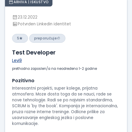
ARHIVA | ISKUSTVO
23.12.2022
Potvrđen Linkedin identitet
5
preporučuje
Test Developer
Levi9
prethodno zaposlen/a na neodređeno 1-2 godine
Pozitivno
Interesantni projekti, super kolege, prijatna
atmosfera. Moze dosta toga da se nauci, rade se
nove tehnologije. Radi se po najvisim standardima,
SCRUM is 'by the book'. Kompanija je internacionalna,
pruza razne interne treninge. Odlicne prilike za
usavrsavanje engleskog jezika i poslovne
komunikacije.