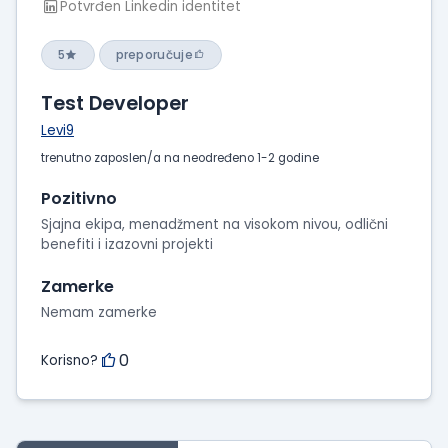
Potvrđen Linkedin identitet
5
preporučuje
Test Developer
Levi9
trenutno zaposlen/a na neodređeno 1-2 godine
Pozitivno
Sjajna ekipa, menadžment na visokom nivou, odlični
benefiti i izazovni projekti
Zamerke
Nemam zamerke
0
Korisno?