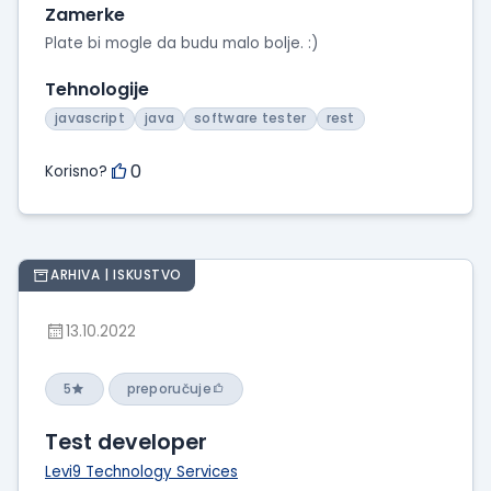
Zamerke
Plate bi mogle da budu malo bolje. :)
Tehnologije
javascript
java
software tester
rest
0
Korisno?
ARHIVA | ISKUSTVO
13.10.2022
5
preporučuje
Test developer
Levi9 Technology Services