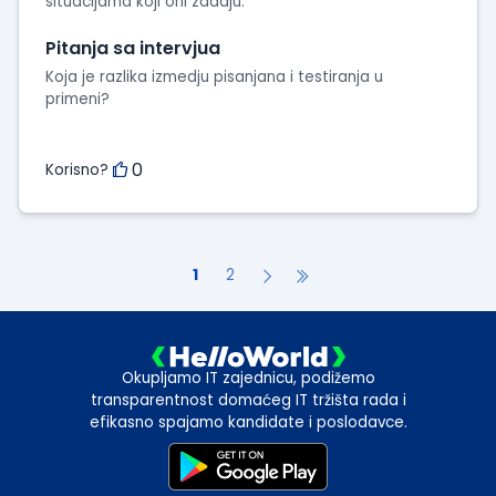
situacijama koji oni zadaju.
Pitanja sa intervjua
Koja je razlika izmedju pisanjana i testiranja u
primeni?
0
Korisno?
1
2
Okupljamo IT zajednicu, podižemo
transparentnost domaćeg IT tržišta rada i
efikasno spajamo kandidate i poslodavce.