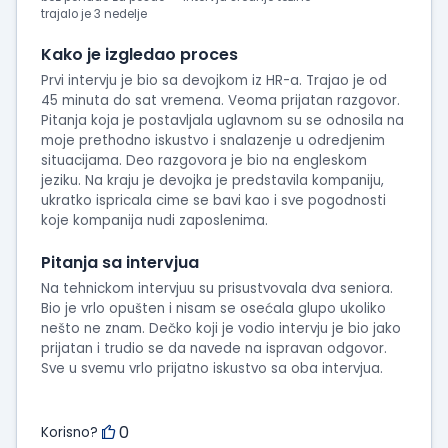
trajalo je 3 nedelje
Kako je izgledao proces
Prvi intervju je bio sa devojkom iz HR-a. Trajao je od
45 minuta do sat vremena. Veoma prijatan razgovor.
Pitanja koja je postavljala uglavnom su se odnosila na
moje prethodno iskustvo i snalazenje u odredjenim
situacijama. Deo razgovora je bio na engleskom
jeziku. Na kraju je devojka je predstavila kompaniju,
ukratko ispricala cime se bavi kao i sve pogodnosti
koje kompanija nudi zaposlenima.
Pitanja sa intervjua
Na tehnickom intervjuu su prisustvovala dva seniora.
Bio je vrlo opušten i nisam se osećala glupo ukoliko
nešto ne znam. Dečko koji je vodio intervju je bio jako
prijatan i trudio se da navede na ispravan odgovor.
Sve u svemu vrlo prijatno iskustvo sa oba intervjua.
0
Korisno?