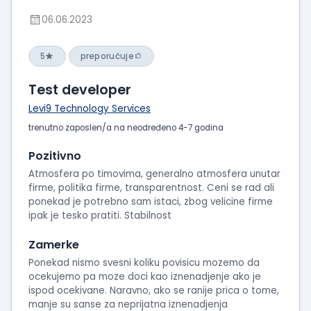
06.06.2023
5
preporučuje
Test developer
Levi9 Technology Services
trenutno zaposlen/a na neodređeno 4-7 godina
Pozitivno
Atmosfera po timovima, generalno atmosfera unutar
firme, politika firme, transparentnost. Ceni se rad ali
ponekad je potrebno sam istaci, zbog velicine firme
ipak je tesko pratiti. Stabilnost
Zamerke
Ponekad nismo svesni koliku povisicu mozemo da
ocekujemo pa moze doci kao iznenadjenje ako je
ispod ocekivane. Naravno, ako se ranije prica o tome,
manje su sanse za neprijatna iznenadjenja