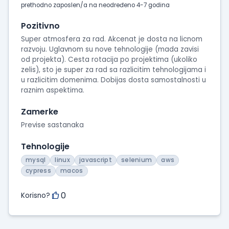
prethodno zaposlen/a na neodređeno 4-7 godina
Pozitivno
Super atmosfera za rad. Akcenat je dosta na licnom
razvoju. Uglavnom su nove tehnologije (mada zavisi
od projekta). Cesta rotacija po projektima (ukoliko
zelis), sto je super za rad sa razlicitim tehnologijama i
u razlicitim domenima. Dobijas dosta samostalnosti u
raznim aspektima.
Zamerke
Previse sastanaka
Tehnologije
mysql
linux
javascript
selenium
aws
cypress
macos
0
Korisno?