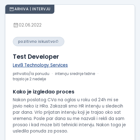
ARHIVA | INTERVJU
02.06.2022
pozitivno iskustvo
Test Developer
Levi9 Technology Services
prihvatio/la ponudu
intervju srednje težine
trajalo je 2 nedelje
Kako je izgledao proces
Nakon poslatog CVa na oglas u roku od 24h mi se
javio neko iz HRa. Zakazali smo HR intervju u sledecih
par dana. Vrlo prijatan intervju koji je trajao oko sat
vremena. Posle par dana su me nazvali i rekli da sam
prosao i kad moze biti tehnicki intervju. Nakon toga je
usledila ponuda za posao.