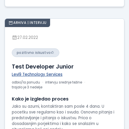
ARHIVA | INTERVJU
27.02.2022
pozitivno iskustvo
Test Developer Junior
Levi9 Technology Services
odbio/la ponudu
intervju srednje težine
trajalo je 3 nedelje
Kako je izgledao proces
Jako su azurni, kontaktiran sam posle 4 dana. U
pocetku sve regularno kao i svuda. Osnovna pitanja i
predstavljanje i pitanja o iskustvu. Prica o
dosadasnjim porjektima i kako se snalazim u