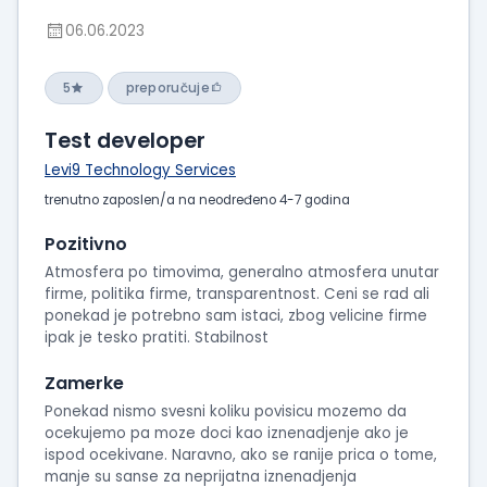
06.06.2023
5
preporučuje
Test developer
Levi9 Technology Services
trenutno zaposlen/a na neodređeno 4-7 godina
Pozitivno
Atmosfera po timovima, generalno atmosfera unutar
firme, politika firme, transparentnost. Ceni se rad ali
ponekad je potrebno sam istaci, zbog velicine firme
ipak je tesko pratiti. Stabilnost
Zamerke
Ponekad nismo svesni koliku povisicu mozemo da
ocekujemo pa moze doci kao iznenadjenje ako je
ispod ocekivane. Naravno, ako se ranije prica o tome,
manje su sanse za neprijatna iznenadjenja