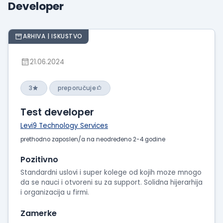
Developer
Prikaži
iskustva
o
ARHIVA | ISKUSTVO
radu
Prikaži
21.06.2024
utiske
sa
3
preporučuje
intervjua
Test developer
Levi9 Technology Services
prethodno zaposlen/a na neodređeno 2-4 godine
Pozitivno
Standardni uslovi i super kolege od kojih moze mnogo
da se nauci i otvoreni su za support. Solidna hijerarhija
i organizacija u firmi.
Zamerke