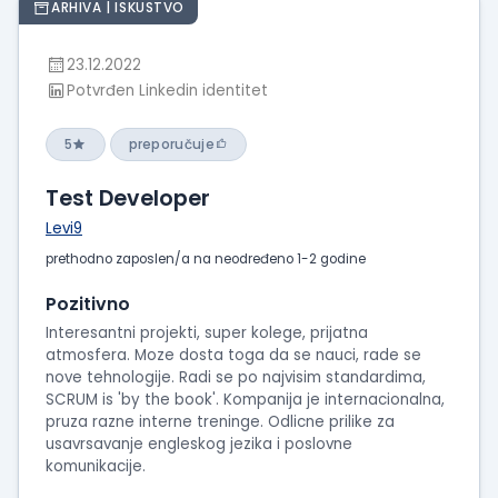
ARHIVA | ISKUSTVO
23.12.2022
Potvrđen Linkedin identitet
5
preporučuje
Test Developer
Levi9
prethodno zaposlen/a na neodređeno 1-2 godine
Pozitivno
Interesantni projekti, super kolege, prijatna
atmosfera. Moze dosta toga da se nauci, rade se
nove tehnologije. Radi se po najvisim standardima,
SCRUM is 'by the book'. Kompanija je internacionalna,
pruza razne interne treninge. Odlicne prilike za
usavrsavanje engleskog jezika i poslovne
komunikacije.