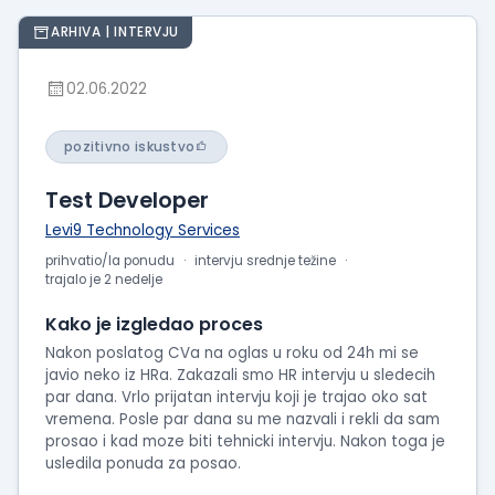
ARHIVA | INTERVJU
02.06.2022
pozitivno iskustvo
Test Developer
Levi9 Technology Services
prihvatio/la ponudu
intervju srednje težine
trajalo je 2 nedelje
Kako je izgledao proces
Nakon poslatog CVa na oglas u roku od 24h mi se
javio neko iz HRa. Zakazali smo HR intervju u sledecih
par dana. Vrlo prijatan intervju koji je trajao oko sat
vremena. Posle par dana su me nazvali i rekli da sam
prosao i kad moze biti tehnicki intervju. Nakon toga je
usledila ponuda za posao.