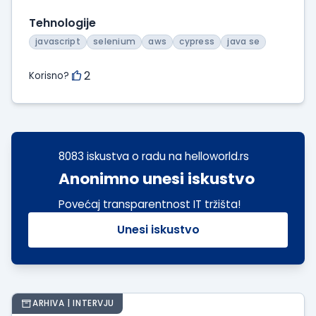
Tehnologije
javascript
selenium
aws
cypress
java se
2
Korisno?
8083 iskustva o radu na helloworld.rs
Anonimno unesi iskustvo
Povećaj transparentnost IT tržišta!
Unesi iskustvo
ARHIVA | INTERVJU