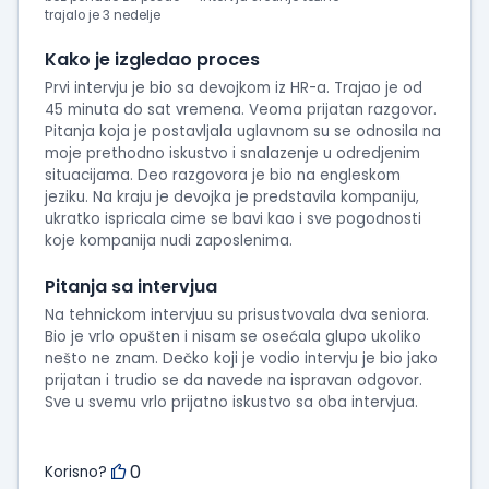
trajalo je 3 nedelje
Kako je izgledao proces
Prvi intervju je bio sa devojkom iz HR-a. Trajao je od
45 minuta do sat vremena. Veoma prijatan razgovor.
Pitanja koja je postavljala uglavnom su se odnosila na
moje prethodno iskustvo i snalazenje u odredjenim
situacijama. Deo razgovora je bio na engleskom
jeziku. Na kraju je devojka je predstavila kompaniju,
ukratko ispricala cime se bavi kao i sve pogodnosti
koje kompanija nudi zaposlenima.
Pitanja sa intervjua
Na tehnickom intervjuu su prisustvovala dva seniora.
Bio je vrlo opušten i nisam se osećala glupo ukoliko
nešto ne znam. Dečko koji je vodio intervju je bio jako
prijatan i trudio se da navede na ispravan odgovor.
Sve u svemu vrlo prijatno iskustvo sa oba intervjua.
0
Korisno?