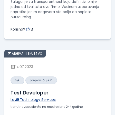
Zalaganje za transparentnost koja definitivno nije
jedna od kvaliteta ove firme. Vecinom usporavanje
napretka jer im odgovara sto bolje da naplate
outsourcing.
3
Korisno?
ARHIVA | ISKUSTVO
14.07.2023
5
preporučuje
Test Developer
Levi9 Technology Services
trenutno zaposlen/a na neodređeno 2-4 godine