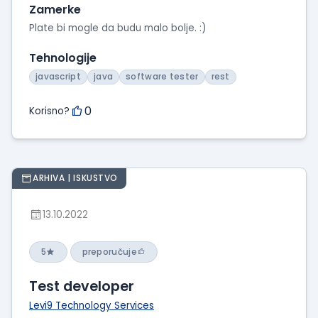
Zamerke
Plate bi mogle da budu malo bolje. :)
Tehnologije
javascript
java
software tester
rest
0
Korisno?
ARHIVA | ISKUSTVO
13.10.2022
5
preporučuje
Test developer
Levi9 Technology Services