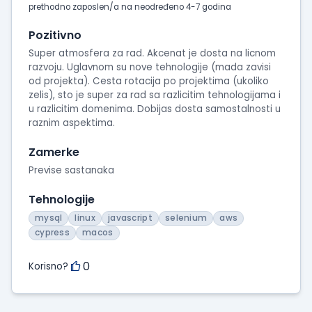
prethodno zaposlen/a na neodređeno 4-7 godina
Pozitivno
Super atmosfera za rad. Akcenat je dosta na licnom
razvoju. Uglavnom su nove tehnologije (mada zavisi
od projekta). Cesta rotacija po projektima (ukoliko
zelis), sto je super za rad sa razlicitim tehnologijama i
u razlicitim domenima. Dobijas dosta samostalnosti u
raznim aspektima.
Zamerke
Previse sastanaka
Tehnologije
mysql
linux
javascript
selenium
aws
cypress
macos
0
Korisno?