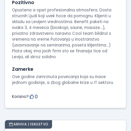
Pozitivno
Opustena a opet profesionalna atmosfera. Dosta
strucnih Ljudi koji uvek hoce da pomognu. Klijenti u
skladu sa Levijem vrednostima. Benefit paketi na
svaka 3, 4 meseca (bioskopi, saune, masaze...),
privatno zdravstveno naravno Cool team bildinzi s
vremena na vreme Putovanja u inostranstvo
(usavrsavanje na seminarima, poseta klijentima...)
Plata okej, ima jacih firmi sto se finansija tice od
Levija, ali skroz solidno
Zamerke
Ove godine zamrznuta povecanja koja su inace
jednom godisnje, a zbog globalne krize u IT sektoru
0
Korisno?
ARHIVA | ISKUSTVO