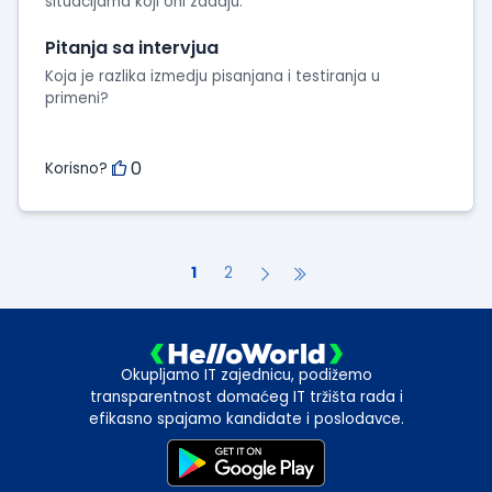
situacijama koji oni zadaju.
Pitanja sa intervjua
Koja je razlika izmedju pisanjana i testiranja u
primeni?
0
Korisno?
1
2
Okupljamo IT zajednicu, podižemo
transparentnost domaćeg IT tržišta rada i
efikasno spajamo kandidate i poslodavce.