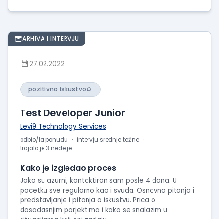
ARHIVA | INTERVJU
27.02.2022
pozitivno iskustvo
Test Developer Junior
Levi9 Technology Services
odbio/la ponudu
intervju srednje težine
trajalo je 3 nedelje
Kako je izgledao proces
Jako su azurni, kontaktiran sam posle 4 dana. U
pocetku sve regularno kao i svuda. Osnovna pitanja i
predstavljanje i pitanja o iskustvu. Prica o
dosadasnjim porjektima i kako se snalazim u