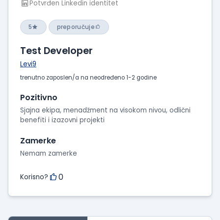
Potvrđen Linkedin identitet
5
preporučuje
Test Developer
Levi9
trenutno zaposlen/a na neodređeno 1-2 godine
Pozitivno
Sjajna ekipa, menadžment na visokom nivou, odlični
benefiti i izazovni projekti
Zamerke
Nemam zamerke
0
Korisno?