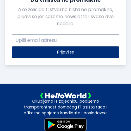
Ako želiš da ti stvarno ništa ne promakne,
prijavi se jer šaljemo newsletter svake dve
nedelje.
Prijavi se
Okupljamo IT zajednicu, podižemo
transparentnost domaćeg IT tržišta rada i
efikasno spajamo kandidate i poslodavce.