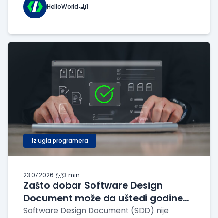
može napraviti ogromnu razliku. Canva je
HelloWorld
1
morala da pronađe način da brzo proverava
opozvane korisničke sesije, a da pritom ne
preoptereti svoju bazu podataka tokom sva
Iz ugla programera
23.07.2026.
·
3 min
Zašto dobar Software Design
Document može da uštedi godine
razvoja softvera
Software Design Document (SDD) nije