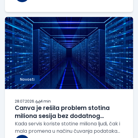
Takva praksa je postala toliko uobičajena da
se retko dovodi u pitanje. Međutim, sve više
Novosti
28.07.2026.
·
4 min
Canva je rešila problem stotina
miliona sesija bez dodatnog
opterećenja baze
Kada servis koriste stotine miliona ljudi, čak i
mala promena u načinu čuvanja podataka