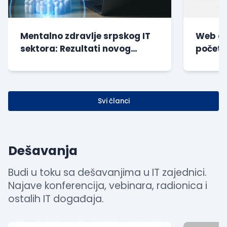
Mentalno zdravlje srpskog IT
Web di
sektora: Rezultati novog
početn
istraživanja
| Besp
Svi članci
Dešavanja
Budi u toku sa dešavanjima u IT zajednici.
Najave konferencija, vebinara, radionica i
ostalih IT događaja.