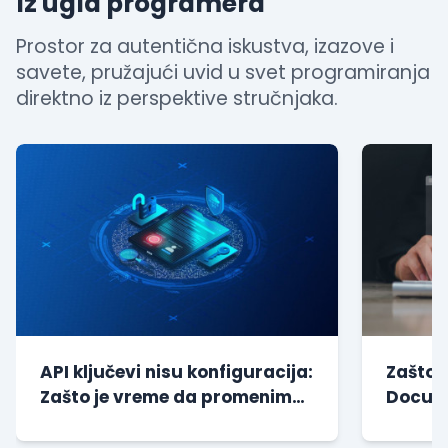
Iz ugla programera
Prostor za autentična iskustva, izazove i
savete, pružajući uvid u svet programiranja
direktno iz perspektive stručnjaka.
API ključevi nisu konfiguracija:
Zašto 
Zašto je vreme da promenimo
Docume
način na koji gr...
godine