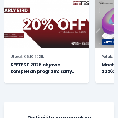
Završen
Utorak, 06.10.2026.
Petak, 29
SEETEST 2026 objavio
Machin
kompletan program: Early
2026: 
Bird prijave produžene do 31.
veštačk
jula
Da ti ništa ne promakne