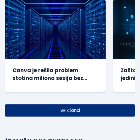
Canva je rešila problem
Zašto s
stotina miliona sesija bez
jedini 
dodatnog opterećenja baze
kompan
Svi članci