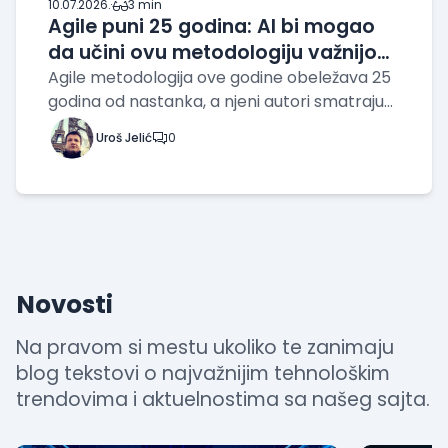
10.07.2026.
·
3 min
Agile puni 25 godina: AI bi mogao
da učini ovu metodologiju važnijom
nego ikada
Agile metodologija ove godine obeležava 25
godina od nastanka, a njeni autori smatraju
da nikada nije bila relevantnija nego danas.
Uroš Jelić
0
Dok generativna veštačka inteligencija
ubrzava razvoj softvera, stručnjaci
upozoravaju da upravo Agile postaje ključni
okvi
Novosti
Na pravom si mestu ukoliko te zanimaju
blog tekstovi o najvažnijim tehnološkim
trendovima i aktuelnostima sa našeg sajta.