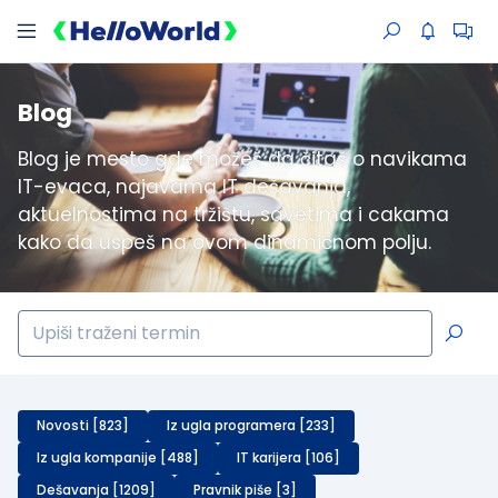
Blog
Blog je mesto gde možeš da čitaš o navikama
IT-evaca, najavama IT dešavanja,
aktuelnostima na tržištu, savetima i cakama
kako da uspeš na ovom dinamičnom polju.
Novosti [823]
Iz ugla programera [233]
Iz ugla kompanije [488]
IT karijera [106]
Dešavanja [1209]
Pravnik piše [3]