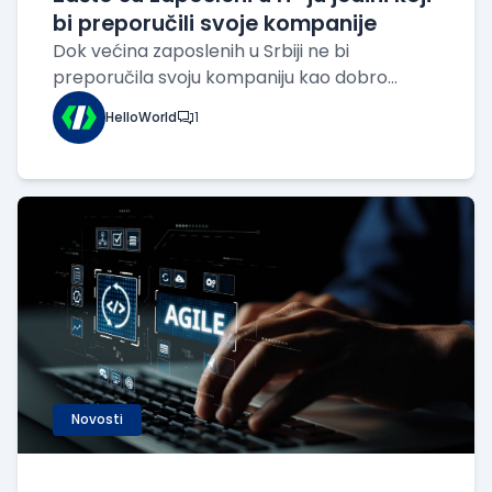
bi preporučili svoje kompanije
Dok većina zaposlenih u Srbiji ne bi
preporučila svoju kompaniju kao dobro
mesto za rad, IT sektor predstavlja izuzetak.
HelloWorld
1
Prema istraživanju „Šta to rade uspešne
kompanije u Srbiji?“, koje su sproveli Infostud,
Tim centar, Rezilient i Osiguranik, IT je jed
Novosti