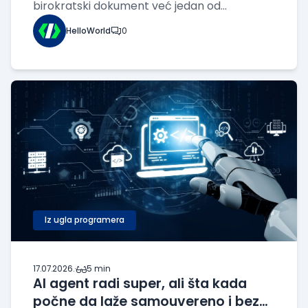
birokratski dokument već jedan od
najvažnijih alata za donošenje tehničkih
HelloWorld
0
odluka. Ispravno napisan dizajn dokument
može da spreči pogrešne arhitektonske
izbore, uštedi godine razvoja i olakša
saradnju između timova pre
Iz ugla programera
17.07.2026.
·
5 min
AI agent radi super, ali šta kada
počne da laže samouvereno i bez