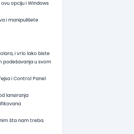
 ovu opciju i Windows
va i manipulišete
lara, i vrlo lako biste
em podešavanja u svom
ejsa i Control Panel
od lansiranja
ifikovana
onim šta nam treba.