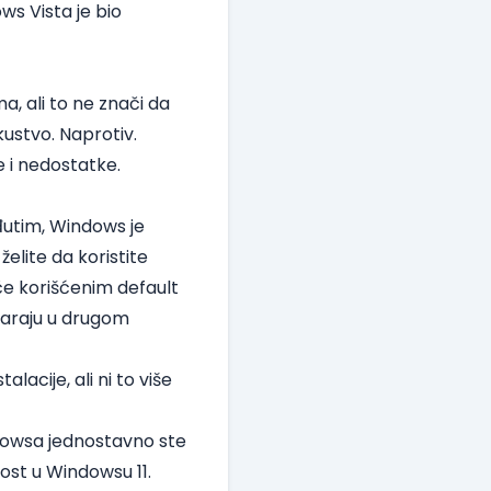
ws Vista je bio
a, ali to ne znači da
kustvo. Naprotiv.
 i nedostatke.
eđutim, Windows je
želite da koristite
če korišćenim default
tvaraju u drugom
lacije, ali ni to više
Wndowsa jednostavno ste
lost u Windowsu 11.