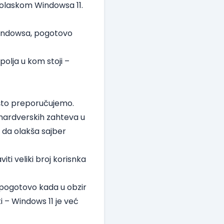
dolaskom Windowsa 11.
 Windowsa, pogotovo
 polja u kom stoji –
 što preporučujemo.
 hardverskih zahteva u
 da olakša sajber
ti veliki broj korisnka
 pogotovo kada u obzir
 – Windows 11 je već