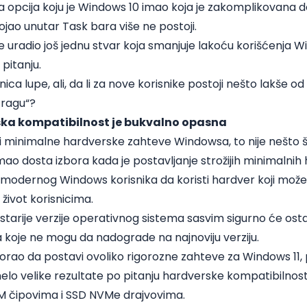
a opcija koju je Windows 10 imao koja je zakomplikovana 
tojao unutar Task bara više ne postoji.
e uradio još jednu stvar koja smanjuje lakoću korišćenja
 pitanju.
konica lupe, ali, da li za nove korisnike postoji nešto lakše od
tragu“?
ka kompatibilnost je bukvalno opasna
i minimalne hardverske zahteve Windowsa, to nije nešto
mao dosta izbora kada je postavljanje strožijih minimalnih
 modernog Windows korisnika da koristi hardver koji može
ivot korisnicima.
tarije verzije operativnog sistema sasvim sigurno će ostavi
 koje ne mogu da nadograde na najnoviju verziju.
morao da postavi ovoliko rigorozne zahteve za Windows 11,
lo velike rezultate po pitanju hardverske kompatibilnosti
 čipovima i SSD NVMe drajvovima.