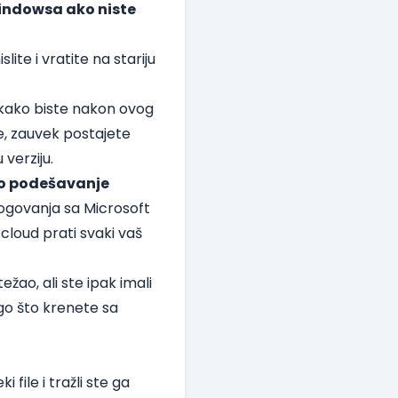
Windowsa ako niste
te i vratite na stariju
1 kako biste nakon ovog
še, zauvek postajete
verziju.
no podešavanje
 logovanja sa Microsoft
 cloud prati svaki vaš
ao, ali ste ipak imali
go što krenete sa
file i tražli ste ga