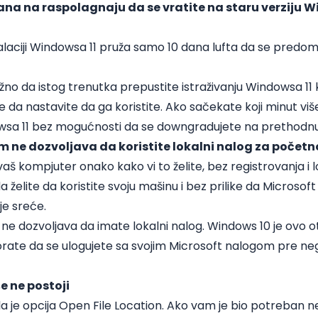
na na raspolagnaju da se vratite na staru verziju 
aciji Windowsa 11 pruža samo 10 dana lufta da se predomisli
 važno da istog trenutka prepustite istraživanju Windowsa 1
lite da nastavite da ga koristite. Ako sačekate koji minut vi
wsa 11 bez mogućnosti da se downgradujete na prethodnu 
 ne dozvoljava da koristite lokalni nalog za počet
 vaš kompjuter onako kako vi to želite, bez registrovanja i
želite da koristite svoju mašinu i bez prilike da Microsoft
je sreće.
 dozvoljava da imate lokalni nalog. Windows 10 je ovo otež
ate da se ulogujete sa svojim Microsoft nalogom pre ne
še ne postoji
 je opcija Open File Location. Ako vam je bio potreban neki 