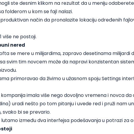
ogli ste desnim klikom na rezultat da u meniju odaberete
sa folderom u kom se fajl nalazi.
 produktivan način da pronalazite lokaciju određenih fajlo
 više ne postoji.
puni nered
ofta se mere u milijardima, zapravo desetinama milijardi do
a sa svim tim novcem može da napravi konzistentan sist
oizvodu.
ama primoravao da živimo u užasnom spoju Settings interf
e kompanija imala više nego dovoljno vremena i novca da 
ina) uradi nešto po tom pitanju i uvede red i pruži nam un
 svako bi se prevario.
a lutamo između dva interfejsa podešavanja u potrazi za 
stoji