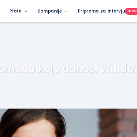
Plate
Kompanije
Priprema za intervju
NOV
romena koje donosi Windo