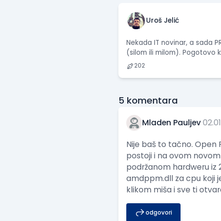
Uroš Jelić
Nekada IT novinar, a sada PR
(silom ili milom). Pogotovo
202
5
komentara
Mladen Pauljev
02.01
Nije baš to tačno. Open 
postoji i na ovom novom 
podržanom hardweru iz 
amdppm.dll za cpu koji je
klikom miša i sve ti otva
odgovori