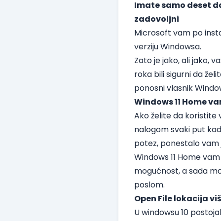
Imate samo deset da
zadovoljni
Microsoft vam po instal
verziju Windowsa.
Zato je jako, ali jako,
roka bili sigurni da že
ponosni vlasnik Windo
Windows 11 Home vam
Ako želite da koristite
nalogom svaki put kada 
potez, ponestalo vam 
Windows 11 Home vam ne
mogućnost, a sada mor
poslom.
Open File lokacija vi
U windowsu 10 postojala