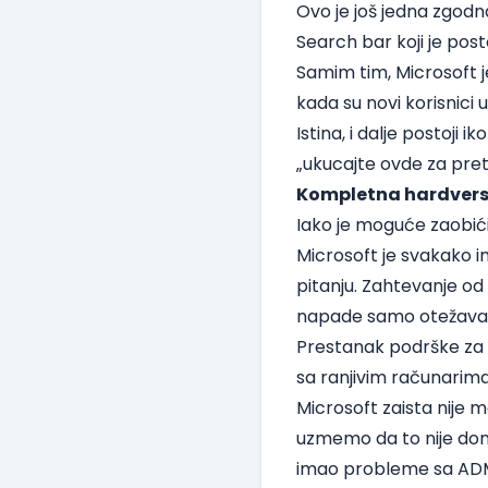
Ovo je još jedna zgodn
Search bar koji je pos
Samim tim, Microsoft j
kada su novi korisnici u
Istina, i dalje postoji i
„ukucajte ovde za pre
Kompletna hardvers
Iako je moguće zaobić
Microsoft je svakako i
pitanju. Zahtevanje od
napade samo otežava ž
Prestanak podrške za s
sa ranjivim računarima
Microsoft zaista nije 
uzmemo da to nije done
imao probleme sa ADM