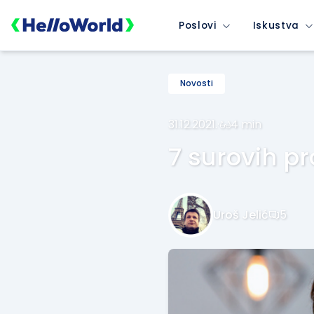
Poslovi
Iskustva
Novosti
31.12.2021.
·
4 min
7 surovih p
Uroš Jelić
5