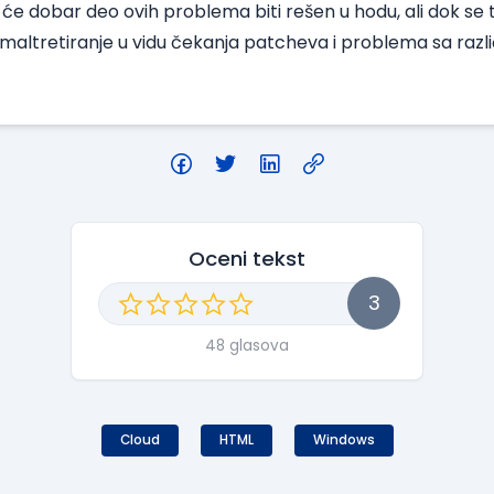
e dobar deo ovih problema biti rešen u hodu, ali dok se t
altretiranje u vidu čekanja patcheva i problema sa razl
Oceni tekst
3
48 glasova
Cloud
HTML
Windows