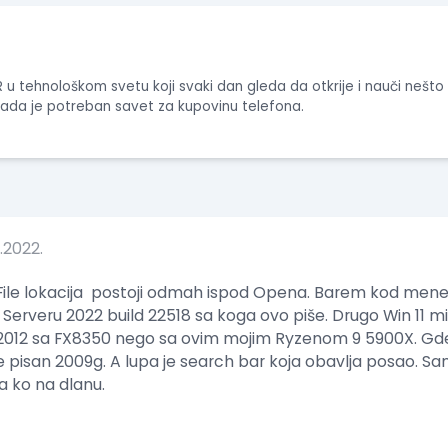
 u tehnološkom svetu koji svaki dan gleda da otkrije i nauči nešt
 kada je potreban savet za kupovinu telefona.
.2022.
File lokacija postoji odmah ispod Opena. Barem kod mene n
Serveru 2022 build 22518 sa koga ovo piše. Drugo Win 11 mi 
2012 sa FX8350 nego sa ovim mojim Ryzenom 9 5900X. Gd
 pisan 2009g. A lupa je search bar koja obavlja posao. Sam
ra ko na dlanu.