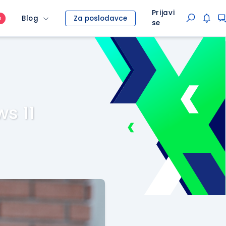
Prijavi
Blog
Za poslodavce
O
se
ws 11