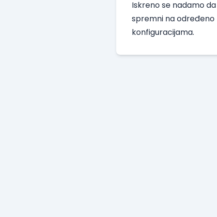
Iskreno se nadamo da ć
spremni na određeno m
konfiguracijama.