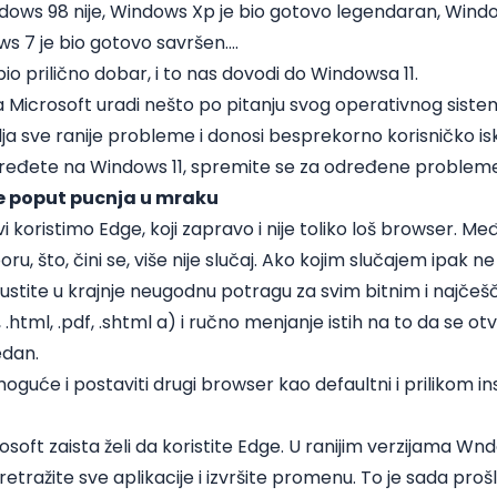
ndows 98 nije, Windows Xp je bio gotovo legendaran, Windo
s 7 je bio gotovo savršen....
io prilično dobar, i to nas dovodi do Windowsa 11.
a Microsoft uradi nešto po pitanju svog operativnog sistem
vlja sve ranije probleme i donosi besprekorno korisničko is
ređete na Windows 11, spremite se za određene probleme
e poput pucnja u mraku
vi koristimo Edge, koji zapravo i nije toliko loš browser. M
u, što, čini se, više nije slučaj. Ako kojim slučajem ipak ne 
stite u krajnje neugodnu potragu za svim bitnim i najčeš
 .html, .pdf, .shtml a)
i ručno menjanje istih na to da se o
edan.
guće i postaviti drugi browser kao defaultni i prilikom insta
rosoft zaista želi da koristite Edge. U ranijim verzijama 
etražite sve aplikacije i izvršite promenu. To je sada proš