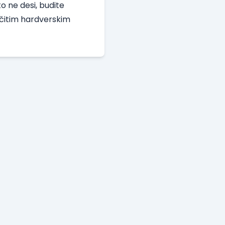
o ne desi, budite
ičitim hardverskim