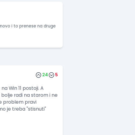
o novo i to prenese na druge
24
5
a Win 11 postoji. A
bolje radi na starom i ne
e problem pravi
o je treba "stisnuti"