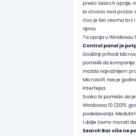
preko Search opcije, m
bi otvorio novi prozor 
Ovo je bio veoma brz i
njima.
Ta opcija u Windowsu 11
Control panel je pot
Godišnji prihodi Micros
pomislili da kompanij
možda najvažnijem pr
Microsoft nas je godin
interfejsa.
Svako bi pomislio da j
Windowsa 10 (2015. god
podešavanja. Međutim,
I dalje ćemo morati d
Search Bar više ne po