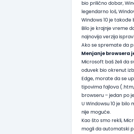
bio prilično dobar, Wi
legendarno loš, Window
Windows 10 je takođe b
Bilo je krajnje vreme d
najnovija verzija ispra
Ako se spremate da p
Menjanje browsera j
Microsoft baš želi da s
oduvek bio okrenut izbor
Edge, morate da se upu
tipovima fajlova (
.htm,
browseru – jedan po j
U Windowsu 10 je bilo mo
nije moguće.
Kao što smo rekli, Mic
mogli da automatski pr