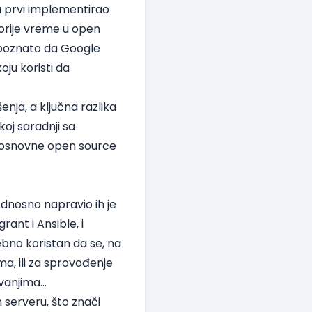
ju prvi implementirao
korije vreme u open
e poznato da Google
ju koristi da
enja, a ključna razlika
koj saradnji sa
i osnovne open source
dnosno napravio ih je
rant i Ansible, i
ebno koristan da se, na
a, ili za sprovođenje
avanjima…
 serveru, što znači