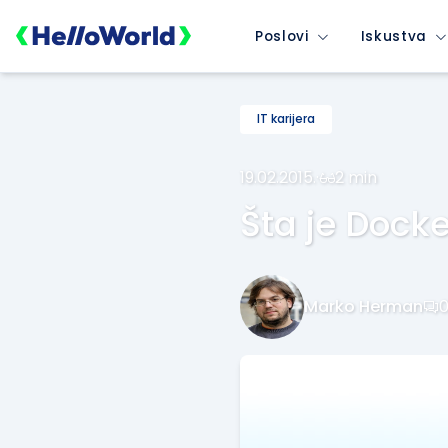
Poslovi
Iskustva
IT karijera
19.02.2015.
·
2 min
Šta je Dock
Marko Herman