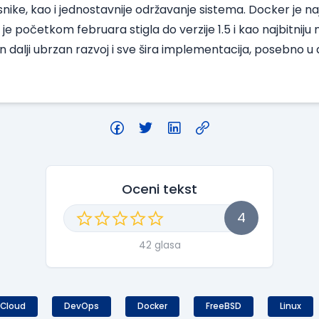
isnike, kao i jednostavnije održavanje sistema. Docker je n
e je početkom februara stigla do verzije 1.5 i kao najbitni
en dalji ubrzan razvoj i sve šira implementacija, posebno u
Oceni tekst
4
42 glasa
Cloud
DevOps
Docker
FreeBSD
Linux