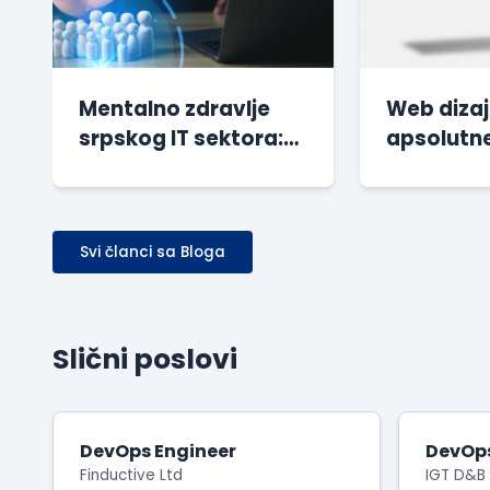
Mentalno zdravlje
Web dizaj
srpskog IT sektora:
apsolutne
Rezultati novog
Kodiranje
istraživanja
Besplatan
Svi članci sa Bloga
Slični poslovi
DevOps Engineer
DevOps
Finductive Ltd
IGT D&B 