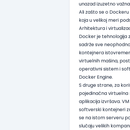
unazad izuzetno važna 
Ali zašto se o Dockeru
koja u velikoj meri pod
Arhitektura i virtualizac
Docker je tehnologija z
sadrže sve neophodno 
kontejnera istovremeno
virtuelnih mašina, pos
operativni sistem i s
Docker Engine.
S druge strane, za kori
pojedinačna virtuelna 
aplikacija izvršava. VM
softverski kontejneri 
se na istom serveru po
slučaju velikih kompan