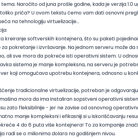
tema. Naročito od juna prošle godine, kada je verzija 1.0 u
 toliko priča?
U ovom tekstu ćemo vam dati osnovni pregle
seća na tehnologiju virtuelizacije…
ija
a kreiranje softverskih kontejnera, što su paketi pojedinačn
za pokretanje i izvršavanje. Na jednom serveru može da s
, ali sve mora da pokreće isti operativni sistem. U odno
tavka sistema je manje kompleksna, na serveru je potrebn
oftver koji omogućava upotrebu kontejnera, odnosno u ko
šćenje tradicionalne virtuelizacije, potreban je odgovaraju
mašina mora da ima instaliran sopstveni operativni siste
 su zato fleksibilnije - jer ne zavise od osnovnog operativn
znatno manje kompleksni i efikasniji si u iskorišćavanju re
kreće 4 do 6 puta više kontejnera! To za kompanije znači 
ija radi se o milionima dolara na godišnjem nivou.