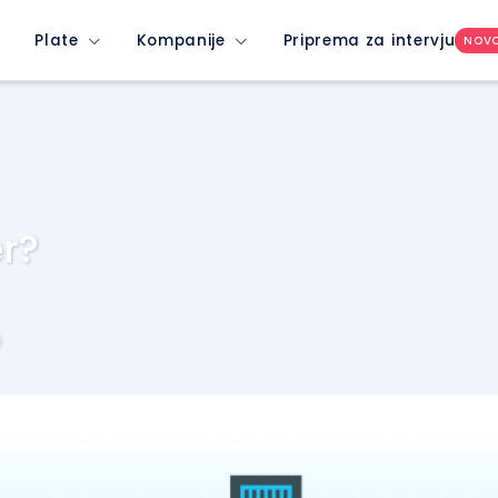
Plate
Kompanije
Priprema za intervju
NOV
er?
0