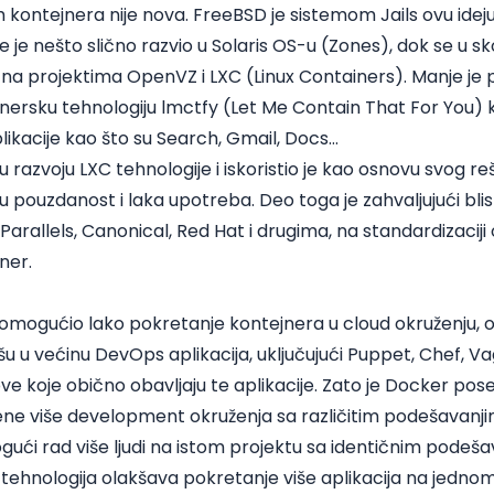
h kontejnera nije nova. FreeBSD je sistemom Jails ovu ide
e je nešto slično razvio u Solaris OS-u (Zones), dok se u s
o na projektima OpenVZ i LXC (Linux Containers). Manje j
nersku tehnologiju lmctfy (Let Me Contain That For You) ko
plikacije kao što su Search, Gmail, Docs…
razvoju LXC tehnologije i iskoristio je kao osnovu svog reš
su pouzdanost i laka upotreba. Deo toga je zahvaljujući blis
rallels, Canonical, Red Hat i drugima, na standardizacij
ner.
omogućio lako pokretanje kontejnera u cloud okruženju, o
šu u većinu DevOps aplikacija, uključujući Puppet, Chef, Vag
 koje obično obavljaju te aplikacije. Zato je Docker pos
ne više development okruženja sa različitim podešavanjim
mogući rad više ljudi na istom projektu sa identičnim podeš
tehnologija olakšava pokretanje više aplikacija na jednom