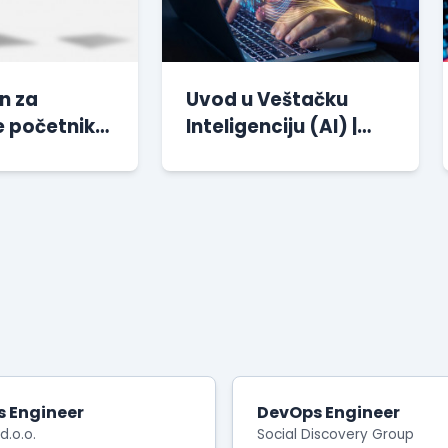
n za
Uvod u Veštačku
 početnike:
Inteligenciju (AI) |
 u HTML-u |
Besplatan kurs
 kurs
 Engineer
DevOps Engineer
d.o.o.
Social Discovery Group