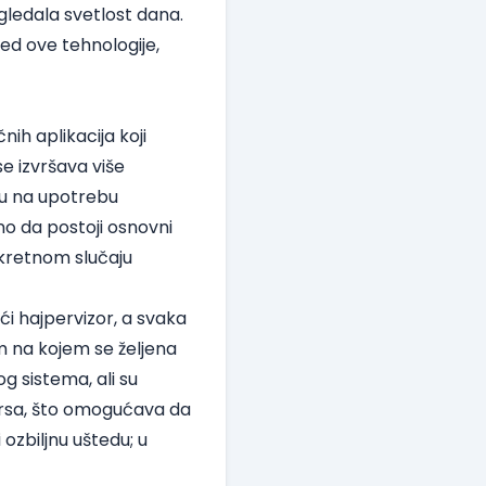
gledala svetlost dana.
d ove tehnologije,
ih aplikacija koji
e izvršava više
su na upotrebu
o da postoji osnovni
nkretnom slučaju
ći hajpervizor, a svaka
m na kojem se željena
og sistema, ali su
sursa, što omogućava da
ozbiljnu uštedu; u