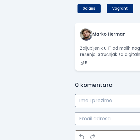
Solaris
Vagrant
Marko Herman
Zaljubljenik u IT od malih no
rešenja. Stručnjak za digita
5
0
komentara