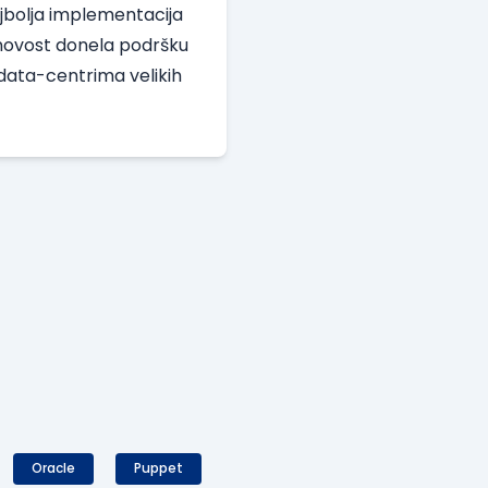
ajbolja implementacija
ju novost donela podršku
 data-centrima velikih
Oracle
Puppet