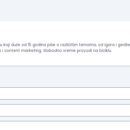
gu koji duže od 15 godina piše o različitim temama, od igara i gedž
lni i content marketing. Slobodno vreme provodi na biciklu.