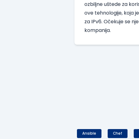
ozbiljne uštede za kor
ove tehnologije, koja j
za IPv6. Očekuje se nj
kompanija.
Ansible
Chef