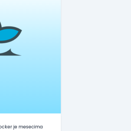
ocker
je mesecima