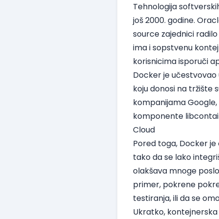
Tehnologija softverski
još 2000. godine. Oracl
source zajednici radil
ima i sopstvenu kontej
korisnicima isporuči a
Docker je učestvovao u 
koju donosi na tržište 
kompanijama Google, Pa
komponente libcontai
Cloud
Pored toga, Docker je 
tako da se lako integri
olakšava mnoge poslove
primer, pokrene pokre
testiranja, ili da se o
Ukratko, kontejnerska 