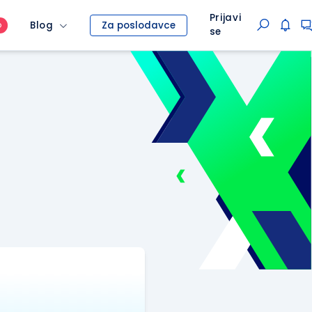
Prijavi
Blog
Za poslodavce
O
se