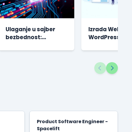
Ulaganje u sajber
Izrada Web Saj
bezbednost:
WordPress |
“Nepotreban trošak”
Besplatan kurs
sve dok se ne desi
katastrofa
Product Software Engineer -
Spacelift