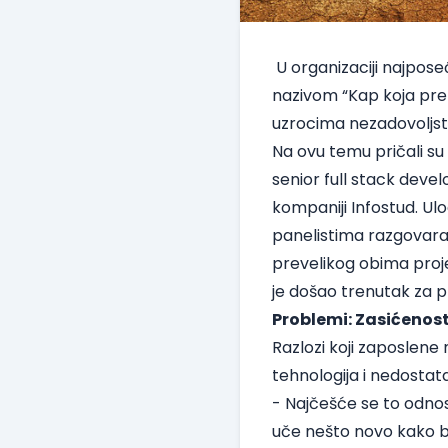
U organizaciji najpose
nazivom
“Kap koja pre
uzrocima nezadovoljst
Na ovu temu pričali su 
senior full stack develo
kompaniji Infostud. Ul
panelistima razgovara
prevelikog obima proje
je došao trenutak za
Problemi: Zasićenost
Razlozi koji zaposlene
tehnologija i nedostata
- Najčešće se to odnosi
uče nešto novo kako bi 