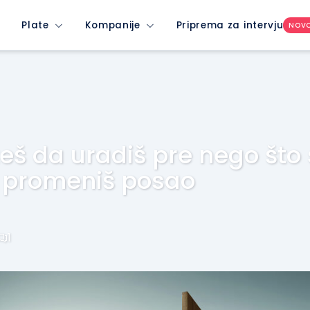
Plate
Kompanije
Priprema za intervju
NOV
eš da uradiš pre nego što
i promeniš posao
1