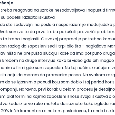
ešenja
treba reagovati na uzroke nezadovoljstva i napustiti firmu 
u podelili različita iskustva.
a ste zadovoljni na poslu a nesporazum je međuljudske p
. Uvek sam za to da prvo treba pokušati prevazići problem.
to treba i naglasiti. O svakoj prepreci je potrebno komunici
dan razlog da zaposleni sedi i trpi bilo šta - naglašava Mari
lav ništa ne prepušta slučaju i kaže da ima potpuno druga
i krećem na druge intervjue kako bi video gde bih mogao 
enim u firmi gde sam zaposlen. Na taj način skraćujem 
u situaciju da moram da promenim posao. Na svakom raz
a se izjasnim o ponudi koju sam dobio i taj period korist
mpaniji. Naravno, prvi korak u celom procesu je detaljno 
tem platformi na kojima
zaposleni iznose svoja iskustva o
tva kada iz prve ruke možete da saznate kako izgleda rad
 20% loših komentara o nekom poslodavcu, tu onda i ne 