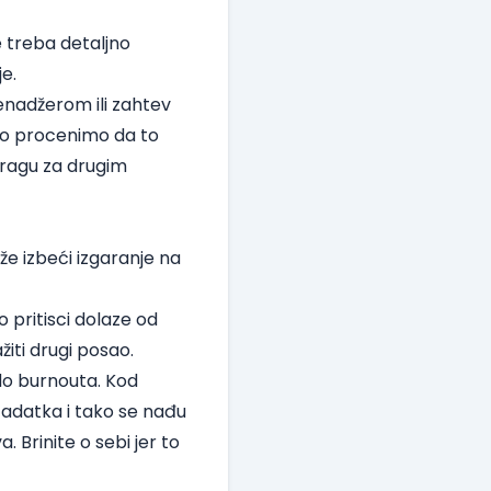
je treba detaljno
e.
enadžerom ili zahtev
iko procenimo da to
tragu za drugim
že izbeći izgaranje na
 pritisci dolaze od
iti drugi posao.
do burnouta. Kod
zadatka i tako se nađu
 Brinite o sebi jer to