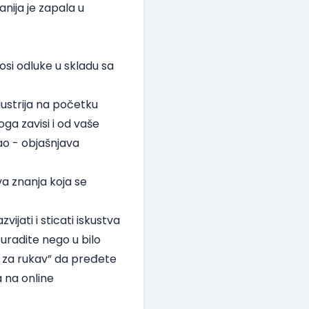
nija je zapala u
osi odluke u skladu sa
dustrija na početku
toga zavisi i od vaše
sao - objašnjava
va znanja koja se
ijati i sticati iskustva
uradite nego u bilo
ku za rukav” da pređete
a na online