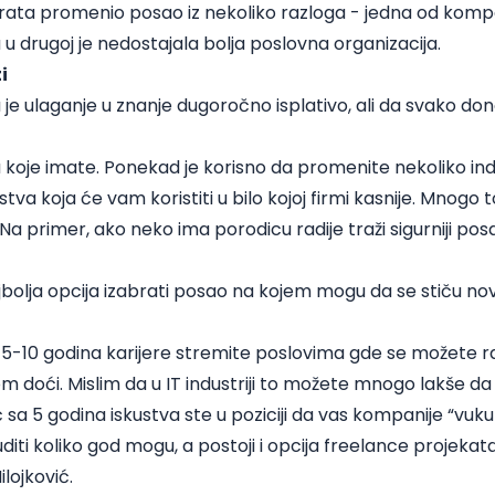
rata promenio posao iz nekoliko razloga - jedna od kompa
 u drugoj je nedostajala bolja poslovna organizacija.
i
a je ulaganje u znanje dugoročno isplativo, ali da svako don
va koje imate. Ponekad je korisno da promenite nekoliko in
ustva koja će vam koristiti u bilo kojoj firmi kasnije. Mnogo 
Na primer, ako neko ima porodicu radije traži sigurniji po
jbolja opcija izabrati posao na kojem mogu da se stiču no
 5-10 godina karijere stremite poslovima gde se možete razv
m doći. Mislim da u IT industriji to možete mnogo lakše da 
ć sa 5 godina iskustva ste u poziciji da vas kompanije “vu
diti koliko god mogu, a postoji i opcija freelance projekat
lojković.