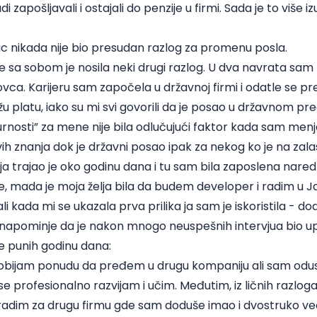
 zapošljavali i ostajali do penzije u firmi. Sada je to više 
c nikada nije bio presudan razlog za promenu posla.
sa sobom je nosila neki drugi razlog. U dva navrata sam 
ca. Karijeru sam započela u državnoj firmi i odatle se pre
u platu, iako su mi svi govorili da je posao u državnom pre
urnosti” za mene nije bila odlučujući faktor kada sam menj
ih znanja dok je državni posao ipak za nekog ko je na zalas
 trajao je oko godinu dana i tu sam bila zaposlena naredn
, mada je moja želja bila da budem developer i radim u Jav
i kada mi se ukazala prva prilika ja sam je iskoristila - dod
i napominje da je nakon mnogo neuspešnih intervjua bio u
e punih godinu dana:
dobijam ponudu da pređem u drugu kompaniju ali sam odu
e profesionalno razvijam i učim. Međutim, iz ličnih razloga
adim za drugu firmu gde sam doduše imao i dvostruko ve