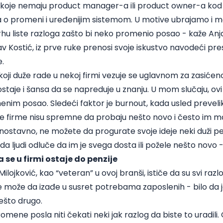
 koje nemaju product manager-a ili product owner-a kod
a o promeni i uređenijim sistemom. U motive ubrajamo i m
vrhu liste razloga zašto bi neko promenio posao - kaže Anj
lav Kostić, iz prve ruke prenosi svoje iskustvo navodeći p
e.
oji duže rade u nekoj firmi vezuje se uglavnom za zasićen
ostaje i šansa da se napreduje u znanju. U mom slučaju, ovi r
enim posao. Sledeći faktor je burnout, kada usled prevel
ke firme nisu spremne da probaju nešto novo i često im m
ostavno, ne možete da progurate svoje ideje neki duži pe
nda ljudi odluče da im je svega dosta ili požele nešto novo 
 se u firmi ostaje do penzije
Milojković, kao “veteran” u ovoj branši, ističe da su svi raz
 može da izađe u susret potrebama zaposlenih - bilo da je 
 nešto drugo.
romene posla niti čekati neki jak razlog da biste to uradili