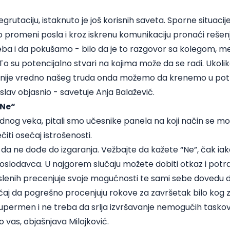
regrutaciju, istaknuto je još korisnih saveta. Sporne situaci
 o promeni posla i kroz iskrenu komunikaciju pronaći rešenj
ba i da pokušamo - bilo da je to razgovor sa kolegom, m
o su potencijalno stvari na kojima može da se radi. Ukol
li nije vredno našeg truda onda možemo da krenemo u po
slav objasnio - savetuje Anja Balažević.
„Ne“
dnog veka, pitali smo učesnike panela na koji način se mo
iti osećaj istrošenosti.
da ne dođe do izgaranja. Vežbajte da kažete “Ne”, čak iako
oslodavca. U najgorem slučaju možete dobiti otkaz i potraž
lenih precenjuje svoje mogućnosti te sami sebe dovedu 
čaj da pogrešno procenjuju rokove za završetak bilo kog 
supermen i ne treba da srlja
izvršavanje nemogućih taskova.
 vas, objašnjava Milojković.