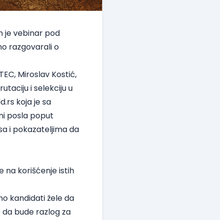
an je vebinar pod
o razgovarali o
TEC, Miroslav Kostić,
utaciju i selekciju u
.rs koja je sa
ni posla poput
sa i pokazateljima da
na korišćenje istih
vno kandidati žele da
e da bude razlog za