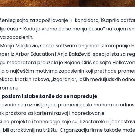
ćenijeg sajta za zapošljavanje IT kandidata, 19.aprila održ
lije čašu - Kada je vreme da se menja posao”
na kojem sm
va zaposlenih.
Marija Milojković, senior software engineer iz kompanije H
per iz Arbor Education i Anja Balažević, specijalista za regr
ogu moderatora preuzela je Bojana Ćirić sa sajta HelloWorld
la o najčešćim motivima zaposlenih koji prethode prome
kata, kratkih rokova, „izgaranja“, loših međuljudskih odno
 promenu.
 poslom i slabe šanše da se napreduje
 navode na razmišljanje o promeni posla mahom se odnose 
k prostora za karijerni razvoj i napredovanje.
 na projekte i tehnologije koje su ili zastarele ili jednosta
bili atraktivniji na tržištu. Organizacija firme takođe mož