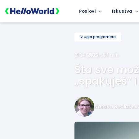
Poslovi
Iskustva
Iz ugla programera
21.04.2022.
·
11 min
Šta sve mož
„spakuješ“ 
Nataša Sedlaček