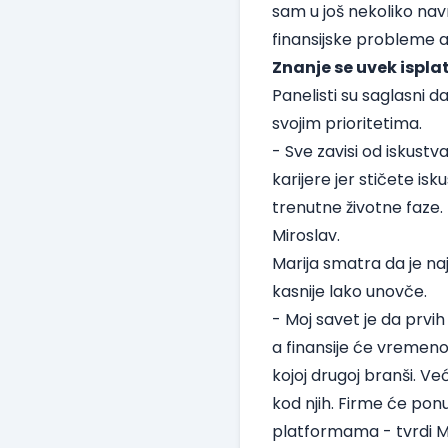
sam u još nekoliko nav
finansijske probleme a
Znanje se uvek isplat
Panelisti su saglasni d
svojim prioritetima.
- Sve zavisi od iskust
karijere jer stičete isk
trenutne životne faze. 
Miroslav.
Marija smatra da je na
kasnije lako unovče.
- Moj savet je da prvih
a finansije će vremeno
kojoj drugoj branši. Ve
kod njih. Firme će ponu
platformama - tvrdi Mi