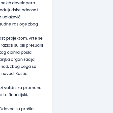
 nekih developera
eđuljudske odnose i
a Balažević.
resudne razloge zbog
ost projektom, vrte se
azlozi su bili presudni
ikog obima posla
anjka organizacija
riod, zbog čega se
- navodi Kostić.
lozi validni za promenu
to finansijski,
. Odavno su prošla