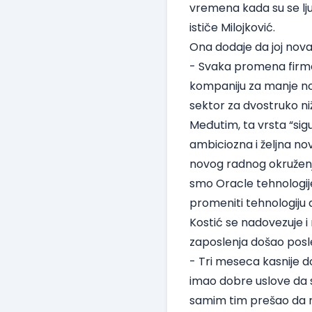
vremena kada su se ljudi
ističe Milojković.
Ona dodaje da joj nova
- Svaka promena firme 
kompaniju za manje nov
sektor za dvostruko niž
Međutim, ta vrsta “sig
ambiciozna i željna nov
novog radnog okruženja
smo Oracle tehnologije
promeniti tehnologiju al
Kostić se nadovezuje 
zaposlenja došao posl
- Tri meseca kasnije 
imao dobre uslove da s
samim tim prešao da r