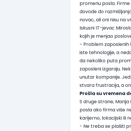
promenu posla. Firme
dovode do razmišljanj
novac, ali oni nisu na 
Iskusni IT-jevac Miros
kojih je menjao poslov
- Problem zaposlenih k
iste tehnologije, a ned
da nekoliko puta prom
zaposleni izgaraju. Ne
unutar kompanije. Jedn
stvara frustracija, a o
Prošla su vremena da
S druge strane, Marija 
posla ako firma više ne
karijerno, lokacijski ili
- Ne treba se plašiti p