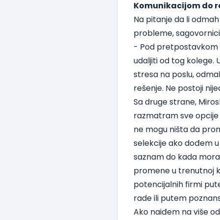
Komunikacijom do r
Na pitanje da li odmah 
probleme, sagovornici s
- Pod pretpostavkom d
udaljiti od tog kolege
stresa na poslu, odmah 
rešenje. Ne postoji nije
Sa druge strane, Miros
razmatram sve opcije 
ne mogu ništa da prom
selekcije ako dođem 
saznam do kada moram d
promene u trenutnoj ko
potencijalnih firmi pu
rade
ili putem poznans
Ako naiđem na više od