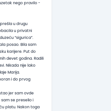
izuzetak nego pravilo -
prešla u drugu
bacila u privatni
duzeću “sigurica”.
ala posao. Bila sam
ku karijere. Put do
ih devet godina. Radili
i. Nikada nije lako
aje Marija.
poran i do prvog
stao jer sam ovde
 sam se preselio i
ću platu. Nakon toga