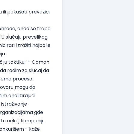
ili pokušati prevazići
rirode, onda se treba
 U slučaju prevelikog
rati i tražiti najbolje
ja.
čiju taktiku: - Odmah
da radim za slučaj da
vreme procesa
govoru mogu da
im analizirajući
istraživanje
 organizacijama gde
 u nekoj kompaniji.
konkurišem - kaže