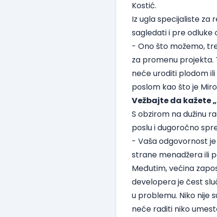
Kostić.
Iz ugla specijaliste za 
sagledati i pre odluke
- Ono što možemo, tre
za promenu projekta. T
neće uroditi plodom i
poslom kao što je Miro
Vežbajte da kažete 
S obzirom na dužinu ra
poslu i dugoročno spreč
- Vaša odgovornost je 
strane menadžera ili p
Međutim, većina zapos
developera je čest slu
u problemu. Niko nije 
neće raditi niko umesto