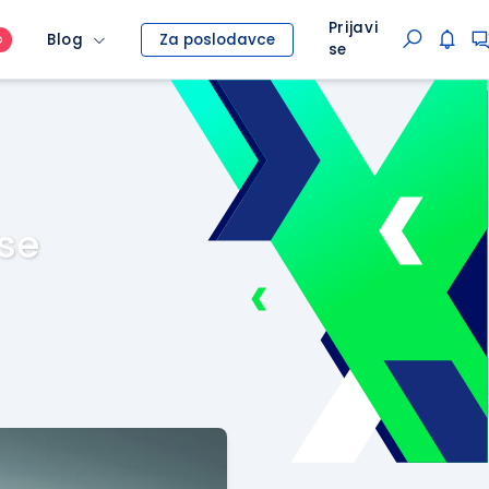
Prijavi
Blog
Za poslodavce
O
se
 se