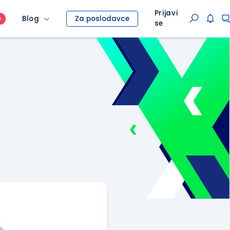
Prijavi
Blog
Za poslodavce
O
se