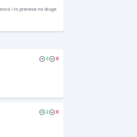
o novo i to prenese na druge
3
0
2
0