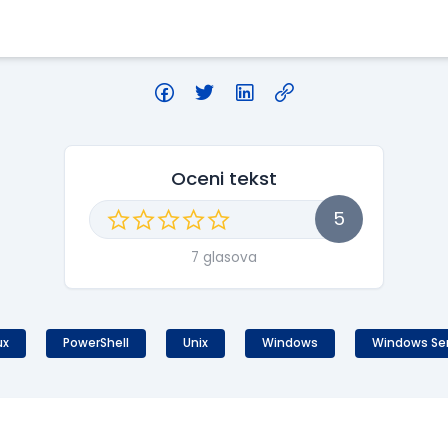
Oceni tekst
5
7 glasova
ux
PowerShell
Unix
Windows
Windows Se