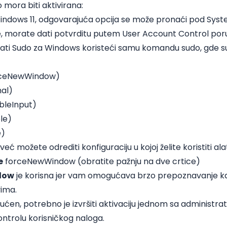
mora biti aktivirana:
ndows 11, odgovarajuća opcija se može pronaći pod Syst
e, morate dati potvrditu putem User Account Control por
rati Sudo za Windows koristeći samu komandu sudo, gde 
rceNewWindow)
al)
bleInput)
ble)
e)
ć možete odrediti konfiguraciju u kojoj želite koristiti ala
e
forceNewWindow (obratite pažnju na dve crtice)
dow
je korisna jer vam omogućava brzo prepoznavanje 
vima.
ćen, potrebno je izvršiti aktivaciju jednom sa administr
ontrolu korisničkog naloga.