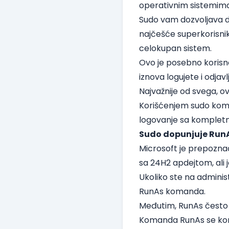
operativnim sistemima
Sudo vam dozvoljava 
najčešće superkorisnik
celokupan sistem.
Ovo je posebno korisno
iznova logujete i odjavl
Najvažnije od svega, 
Korišćenjem sudo kom
logovanje sa kompletni
Sudo dopunjuje Run
Microsoft je prepoznao
sa 24H2 apdejtom, ali j
Ukoliko ste na administ
RunAs komanda.
Međutim, RunAs često 
Komanda RunAs se kori