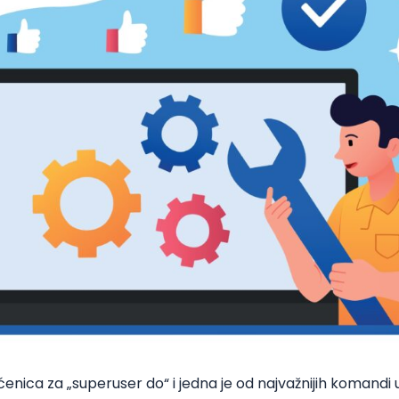
nica za „superuser do“ i jedna je od najvažnijih komandi u 