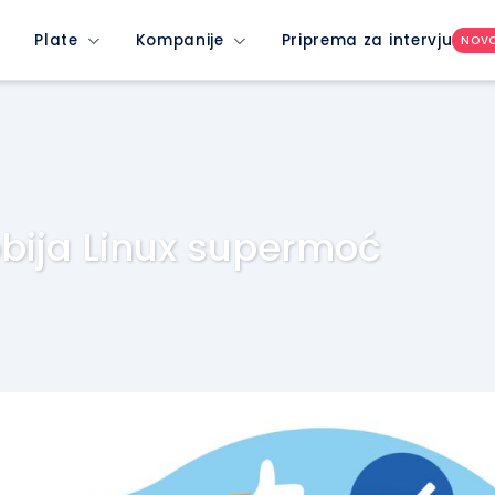
Plate
Kompanije
Priprema za intervju
NOV
bija Linux supermoć