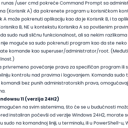
di, runas /user cmd pokreće Command Prompt sa adminis
(Korisnik A) da pokrenete program u korisničkom konte
 A može pokrenuti aplikaciju kao da je Korisnik B, i ta apli
risnika B, NE u kontekstu Korisnika A sa povišenim pravi
a sudo nudi sličnu funkcionalnost, ali sa nekim razlikama 
a, nije moguće sa sudo pokrenuti program kao da ste neko
ate komande kao superuser/administrator/root. (Međutim
lnost.)
rivremeno povećanje prava za specifičan program ili sk
ibilniju kontrolu nad pravima i logovanjem. Komanda sudo
h komandi bez punih administratorskih prava, omogućavajuć
ma.
indowsu 11 (verzija 24H2)
omogućen na svim sistemima, što će se u budućnosti možda
ed instaliran počevši od verzije Windows 24H2, morate sa
udo na komandnoj liniji, u terminalu, ili u PowerShell-u, 