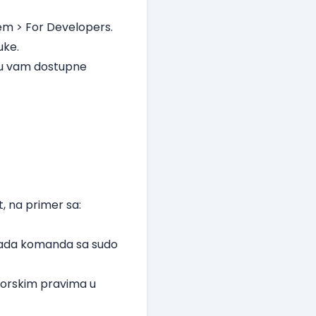
em > For Developers.
uke.
su vam dostupne
t, na primer sa:
kada komanda sa sudo
atorskim pravima u