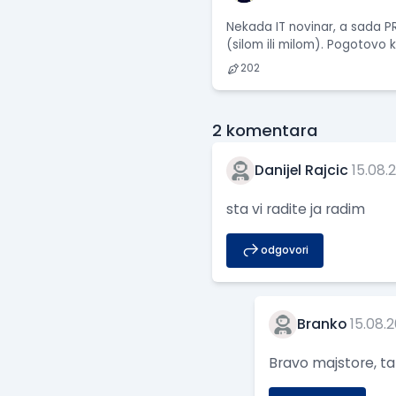
Nekada IT novinar, a sada PR
(silom ili milom). Pogotovo
202
2
komentara
Danijel Rajcic
15.08.
sta vi radite ja radim
odgovori
Branko
15.08.
Bravo majstore, t