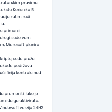
tratorskim pravima.
kstu Korisnika B.
kacija zatim radi
ma.
u primeni i
 drugi; sudo vam
, Microsoft planira
riptu, sudo pruža
 takođe podržava
i finiju kontrolu nad
 promeniti. Iako je
mi da ga aktivirate.
Windows 11 verzija 24H2