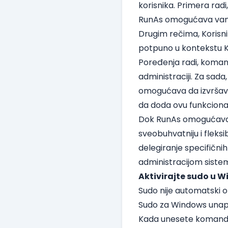
korisnika. Primera ra
RunAs omogućava vama 
Drugim rečima, Korisnik
potpuno u kontekstu Ko
Poređenja radi, komand
administraciji. Za sad
omogućava da izvršav
da doda ovu funkciona
Dok RunAs omogućava p
sveobuhvatniju i fleks
delegiranje specifični
administracijom siste
Aktivirajte sudo u W
Sudo nije automatski 
Sudo za Windows unapr
Kada unesete komandu s