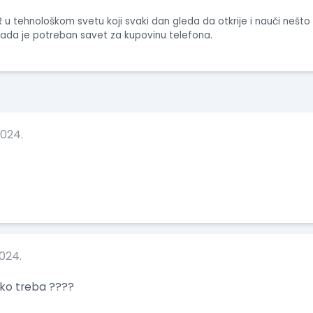
 u tehnološkom svetu koji svaki dan gleda da otkrije i nauči nešt
 kada je potreban savet za kupovinu telefona.
2024.
2024.
ako treba ????