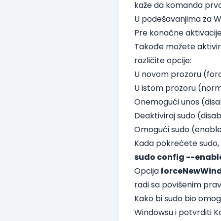
kaže da komanda prvo 
U podešavanjima za Wi
Pre konačne aktivacij
Takođe možete aktivi
različite opcije:
U novom prozoru (fo
U istom prozoru (norm
Onemogući unos (disa
Deaktiviraj sudo (disa
Omogući sudo (enabl
Kada pokrećete sudo, ve
sudo config --enabl
Opcija
forceNewWin
radi sa povišenim pra
Kako bi sudo bio omogu
Windowsu i potvrditi K