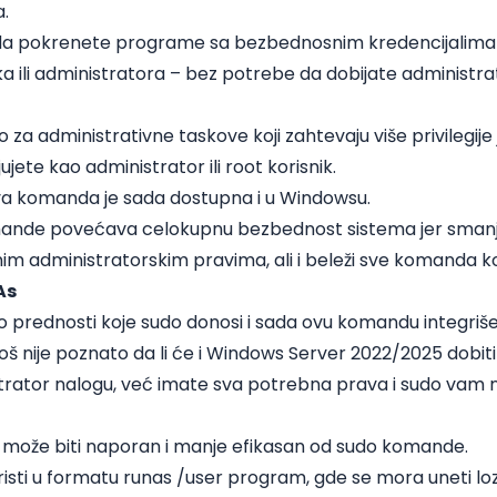
.
da pokrenete programe sa bezbednosnim kredencijalima 
a ili administratora – bez potrebe da dobijate administra
 za administrativne taskove koji zahtevaju više privilegije
jujete kao administrator ili root korisnik.
ova komanda je sada dostupna i u Windowsu.
ande povećava celokupnu bezbednost sistema jer smanj
m administratorskim pravima, ali i beleži sve komanda koj
As
 prednosti koje sudo donosi i sada ovu komandu integriše
oš nije poznato da li će i Windows Server 2022/2025 dobiti 
rator nalogu, već imate sva potrebna prava i sudo vam nije 
može biti naporan i manje efikasan od sudo komande.
sti u formatu runas /user program, gde se mora uneti l