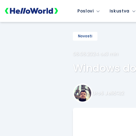
Poslovi
Iskustva
Novosti
08.08.2024.
·
3 min
Windows do
Uroš Jelić
2