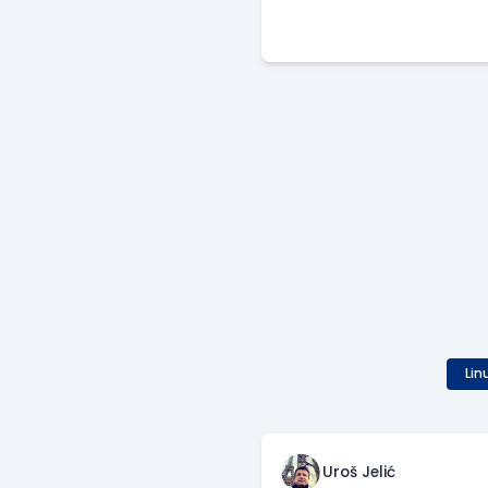
Lin
Uroš Jelić