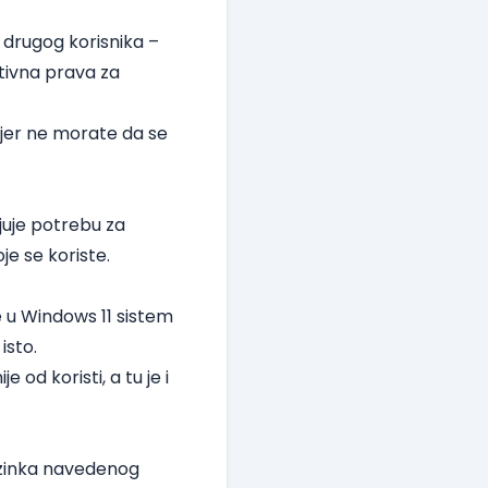
drugog korisnika –
tivna prava za
 jer ne morate da se
uje potrebu za
e se koriste.
 u Windows 11 sistem
isto.
od koristi, a tu je i
ozinka navedenog