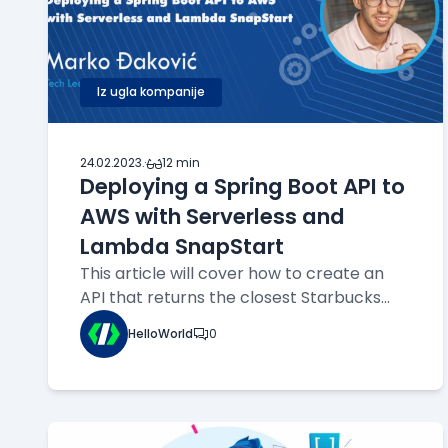
Iz ugla kompanije
24.02.2023.
·
12 min
Deploying a Spring Boot API to
AWS with Serverless and
Lambda SnapStart
This article will cover how to create an
API that returns the closest Starbucks
locations near the given point and radius.
HelloWorld
0
The API will be backed by MongoDB to
utilize geospatial queries, with a Spring
Boot app wrapped into a Mono-Lambda
on top, deployed