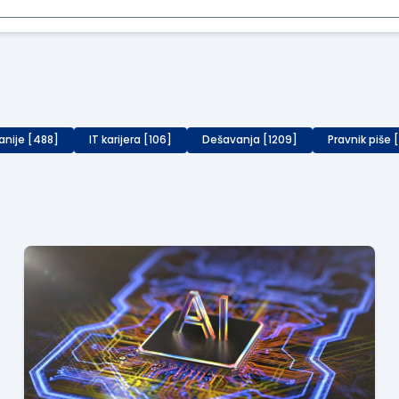
anije [488]
IT karijera [106]
Dešavanja [1209]
Pravnik piše 