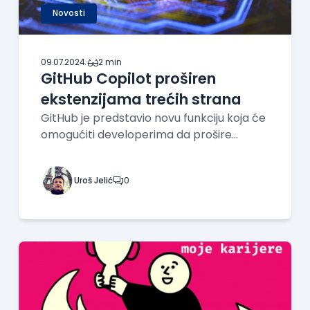
Novosti
09.07.2024.
·
2 min
GitHub Copilot proširen
ekstenzijama trećih strana
GitHub je predstavio novu funkciju koja će
omogućiti developerima da prošire
Copilot aplikacijama trećih strana,
dodajući novi nivo prilagodljivosti. Na
Uroš Jelić
0
ovogodišnjoj Build konferenciji, GitHub je
takođe najavio akviziciju kompanije
Semantic Machines radi