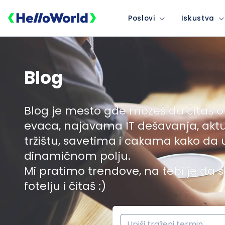
Poslovi
Iskustva
Blog
Blog je mesto gde možeš da čitaš o
evaca, najavama IT dešavanja, akt
tržištu, savetima i cakama kako da
dinamičnom polju.
Mi pratimo trendove, na tebi je da s
fotelju i čitaš :)