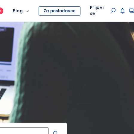
Prijavi
Blog
Za poslodavce
O
se