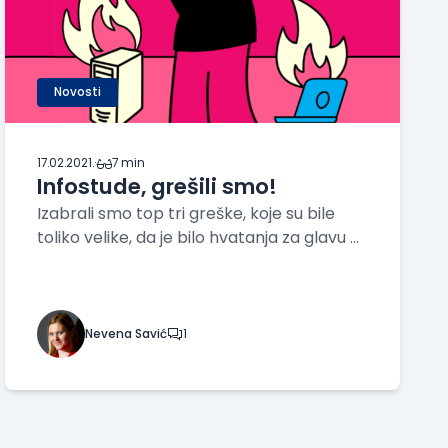
Novosti
17.02.2021.
·
7 min
Infostude, grešili smo!
Izabrali smo top tri greške, koje su bile
toliko velike, da je bilo hvatanja za glavu u
našem progamerskom kružoku, neverice i
odsecanja nogu.
Nevena Savić
1