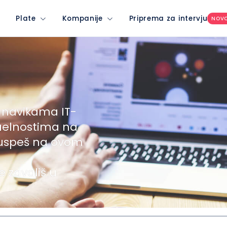
Plate
Kompanije
Priprema za intervju
NOV
 navikama IT-
uelnostima na
 uspeš na ovom
e zavališ u