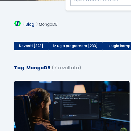
Blog
MongoDB
Novosti [823]
Iz ugla programera [233]
Iz ugla komp
Tag: MongoDB
(7 rezultata)