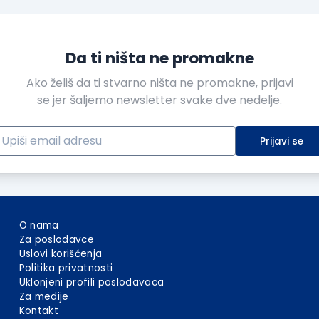
Da ti ništa ne promakne
Ako želiš da ti stvarno ništa ne promakne, prijavi
se jer šaljemo newsletter svake dve nedelje.
Prijavi se
O nama
Za poslodavce
Uslovi korišćenja
Politika privatnosti
Uklonjeni profili poslodavaca
Za medije
Kontakt