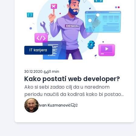
IT karijera
30.12.2020.
·
11 min
Kako postati web developer?
Ako si sebi zadao cilj da u narednom
periodu naučiš da kodiraš kako bi postao
developer i priključio se uzbudljivom svetu
Ivan Kuzmanović
2
izrade softvera i web aplikacija, znači da ti
je zanimljiva pomisao da bleneš u dva
monitora, stvaraš i oblikuješ kodove, dok ti
se n