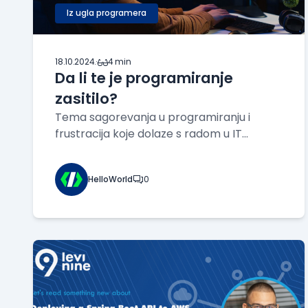
Iz ugla programera
18.10.2024.
·
4 min
Da li te je programiranje
zasitilo?
Tema sagorevanja u programiranju i
frustracija koje dolaze s radom u IT
industriji je veoma relevantna, posebno u
eri stalnih tehnoloških promena i
HelloWorld
0
ubrzanog razvoja. Ono što često osećaš
nije nužno zasićenje samim činom
programiranja, već zasićenje uslovi