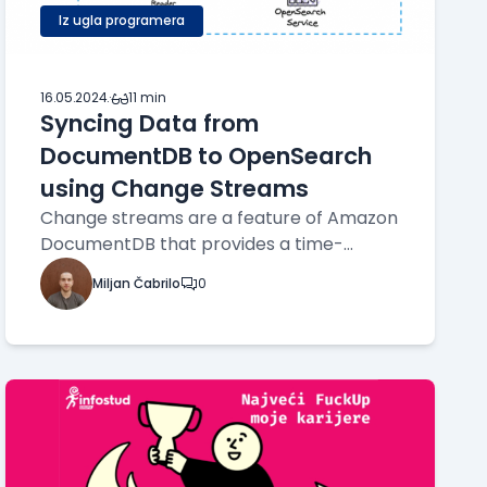
Iz ugla programera
16.05.2024.
·
11 min
Syncing Data from
DocumentDB to OpenSearch
using Change Streams
Change streams are a feature of Amazon
DocumentDB that provides a time-
ordered sequence of data change events
Miljan Čabrilo
0
that occur within a DocumentDB cluster.
Change streams can be enabled for an
individual collection and can be
configured to provide the complete