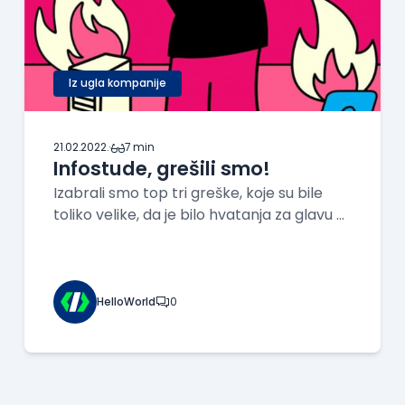
Iz ugla kompanije
21.02.2022.
·
7 min
Infostude, grešili smo!
Izabrali smo top tri greške, koje su bile
toliko velike, da je bilo hvatanja za glavu u
našem progamerskom kružoku, neverice i
odsecanja nogu.
HelloWorld
0