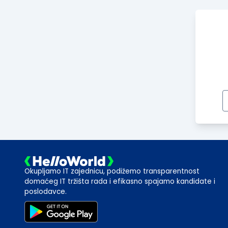
Okupljamo IT zajednicu, podižemo transparentnost
domaćeg IT tržišta rada i efikasno spajamo kandidate i
poslodavce.