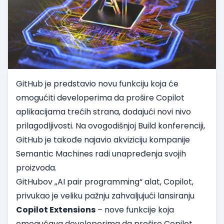
GitHub je predstavio novu funkciju koja će
omogućiti developerima da prošire Copilot
aplikacijama trećih strana, dodajući novi nivo
prilagodljivosti. Na ovogodišnjoj Build konferenciji,
GitHub je takođe najavio akviziciju kompanije
Semantic Machines radi unapređenja svojih
proizvoda.
GitHubov „AI pair programming“ alat, Copilot,
privukao je veliku pažnju zahvaljujući lansiranju
Copilot Extensions
– nove funkcije koja
omogućava developerima da prošire Copilot