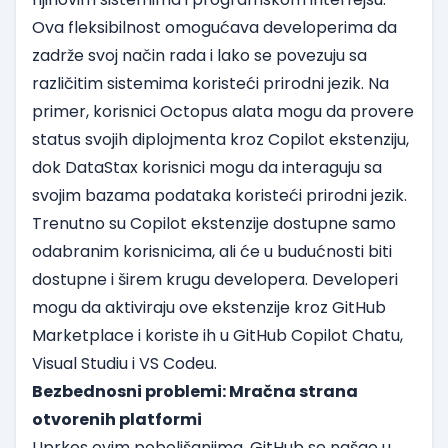
Ova fleksibilnost omogućava developerima da
zadrže svoj način rada i lako se povezuju sa
različitim sistemima koristeći prirodni jezik. Na
primer, korisnici Octopus alata mogu da provere
status svojih diplojmenta kroz Copilot ekstenziju,
dok DataStax korisnici mogu da interaguju sa
svojim bazama podataka koristeći prirodni jezik.
Trenutno su Copilot ekstenzije dostupne samo
odabranim korisnicima, ali će u budućnosti biti
dostupne i širem krugu developera. Developeri
mogu da aktiviraju ove ekstenzije kroz GitHub
Marketplace i koriste ih u GitHub Copilot Chatu,
Visual Studiu i VS Codeu.
Bezbednosni problemi: Mračna strana
otvorenih platformi
Uprkos ovim poboljšanjima, GitHub se našao u