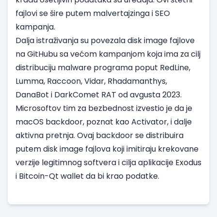
fajlovi se šire putem malvertajzinga i SEO
kampanja.
Dalja istraživanja su povezala disk image fajlove
na GitHubu sa većom kampanjom koja ima za cilj
distribuciju malware programa poput RedLine,
Lumma, Raccoon, Vidar, Rhadamanthys,
DanaBot i DarkComet RAT od avgusta 2023.
Microsoftov tim za bezbednost izvestio je da je
macOS backdoor, poznat kao Activator, i dalje
aktivna pretnja. Ovaj backdoor se distribuira
putem disk image fajlova koji imitiraju krekovane
verzije legitimnog softvera i cilja aplikacije Exodus
i Bitcoin-Qt wallet da bi krao podatke.