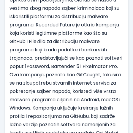
vestima zbog napada sajber kriminalaca koji su
iskoristili platformu za distribuciju malware
programa. Recorded Future je otkrio kampanju
koja koristi legitimne platforme kao što su
GitHub i FileZilla za distribuciju malware
programa koji kradu podatke i bankarskih
trojanaca, predstavljajući se kao poznati softveri
poput 1Password, Bartender 5 i Pixelmator Pro.
Ova kampanja, poznata kao GitCaught, fokusira
se na zloupotrebu stvarnih internet servisa za
pokretanje sajber napada, koristeći više vrsta
malware programa ciljanih na Android, macOS i
Windows. Kampanja uključuje kreiranje lažnih
profila i repozitorijuma na GitHubu, koji sadrže
lažne verzije poznatih softvera namenjenih za
krađu osetljivih podataka sa uređaja. Ovi štetni