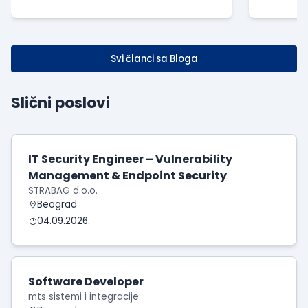
dodatnog opterećenja baze
kompan
Svi članci sa Bloga
Slični poslovi
IT Security Engineer – Vulnerability
Management & Endpoint Security
STRABAG d.o.o.
Beograd
04.09.2026.
Software Developer
mts sistemi i integracije