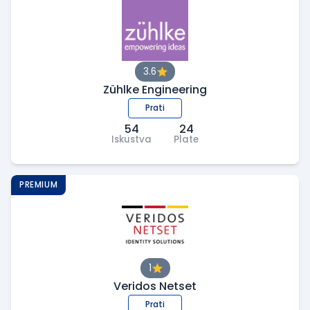
3.6
Zühlke Engineering
Prati
54
24
Iskustva
Plate
PREMIUM
1
Veridos Netset
Prati