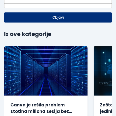
Objavi
Iz ove kategorije
Canva je rešila problem
Zašto s
stotina miliona sesija bez
jedini 