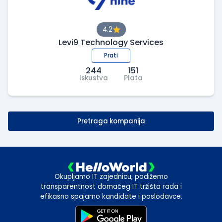
4.2
Levi9 Technology Services
Prati
244
151
Iskustva
Plata
Pretraga kompanija
Okupljamo IT zajednicu, podižemo
transparentnost domaćeg IT tržišta rada i
efikasno spajamo kandidate i poslodavce.