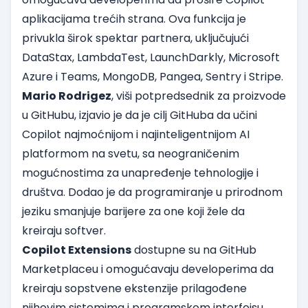
aplikacijama trećih strana. Ova funkcija je
privukla širok spektar partnera, uključujući
DataStax, LambdaTest, LaunchDarkly, Microsoft
Azure i Teams, MongoDB, Pangea, Sentry i Stripe.
Mario Rodrigez
, viši potpredsednik za proizvode
u GitHubu, izjavio je da je cilj GitHuba da učini
Copilot najmoćnijom i najinteligentnijom AI
platformom na svetu, sa neograničenim
mogućnostima za unapređenje tehnologije i
društva. Dodao je da programiranje u prirodnom
jeziku smanjuje barijere za one koji žele da
kreiraju softver.
Copilot Extensions
dostupne su na GitHub
Marketplaceu i omogućavaju developerima da
kreiraju sopstvene ekstenzije prilagođene
njihovim sistemima i programskom interfejsu.