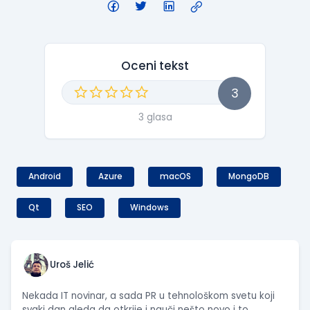
Oceni tekst
3
3 glasa
Android
Azure
macOS
MongoDB
Qt
SEO
Windows
Uroš Jelić
Nekada IT novinar, a sada PR u tehnološkom svetu koji
svaki dan gleda da otkrije i nauči nešto novo i to