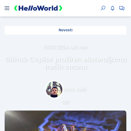
Novosti
09.07.2024.
·
2 min
GitHub Copilot proširen ekstenzijama
trećih strana
Uroš Jelić
0