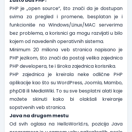
Zašto baš PHP?
PHP je „open source”, što znači da je dostupan
svima za pregled i promene, besplatan je i
funkcioniše na Windows/Linux/MAC serverima
bez problema, a korisnici ga mogu razvijati u bilo
kojem od navedenih operativnih sistema.
Minimum 20 miliona veb stranica napisano je
PHP jezikom, što znači da postoji velika zajednica
PHP developera, te i široka zajednica korisnika.
PHP zajednica je kreirala neke odlične PHP
aplikacije kao što su WordPress, Joomla, Mambo,
phpDB ili MediaWiki. To su sve besplatni alati koje
možete skinuti kako bi olakšali kreiranje
sopstvenih veb stranica.
Java na drugom mestu
Od svih oglasa na
HelloWorld.rs
, pozicija Java