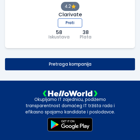
4.2
Clarivate
Prati
58
38
Iskustava
Plata
Pretraga kompanija
Okupljamo IT zajednicu, podižemo
transparentnost domaćeg IT tržišta rada i
efikasno spajamo kandidate i poslodavce.