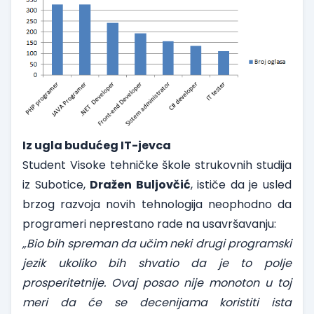
Iz ugla budućeg IT-jevca
Student Visoke tehničke škole strukovnih studija
iz Subotice,
Dražen Buljovčić
, ističe da je usled
brzog razvoja novih tehnologija neophodno da
programeri neprestano rade na usavršavanju:
„Bio bih spreman da učim neki drugi programski
jezik ukoliko bih shvatio da je to polje
prosperitetnije.
Ovaj posao nije monoton u toj
meri da će se decenijama koristiti ista