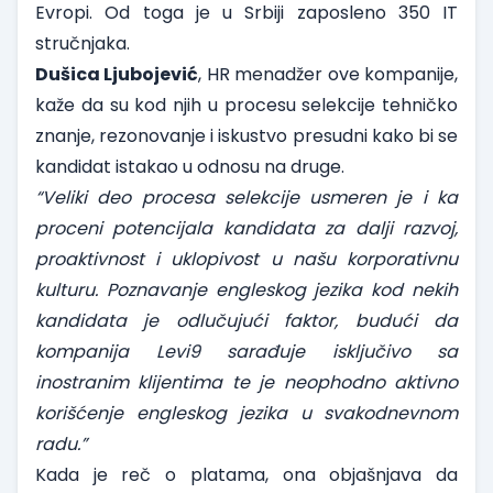
Evropi. Od toga je u Srbiji zaposleno 350 IT
stručnjaka.
Dušica Ljubojević
, HR menadžer ove kompanije,
kaže da su kod njih u procesu selekcije tehničko
znanje, rezonovanje i iskustvo presudni kako bi se
kandidat istakao u odnosu na druge.
“Veliki deo procesa selekcije usmeren je i ka
proceni potencijala kandidata za dalji razvoj,
proaktivnost i uklopivost u našu korporativnu
kulturu. Poznavanje engleskog jezika kod nekih
kandidata je odlučujući faktor, budući da
kompanija Levi9 sarađuje isključivo sa
inostranim klijentima te je neophodno aktivno
korišćenje engleskog jezika u svakodnevnom
radu.”
Kada je reč o platama, ona objašnjava da