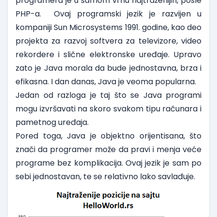
programera je u samom vrhu najtraženijih, posle
PHP-a. Ovaj programski jezik je razvijen u
kompaniji Sun Microsystems 1991. godine, kao deo
projekta za razvoj softvera za televizore, video
rekordere i slične elektronske uređaje. Upravo
zato je Java morala da bude jednostavna, brza i
efikasna. I dan danas, Java je veoma popularna.
Jedan od razloga je taj što se Java programi
mogu izvršavati na skoro svakom tipu računara i
pametnog uređaja.
Pored toga, Java je objektno orijentisana, što
znači da programer može da pravi i menja veće
programe bez komplikacija. Ovaj jezik je sam po
sebi jednostavan, te se relativno lako savlađuje.