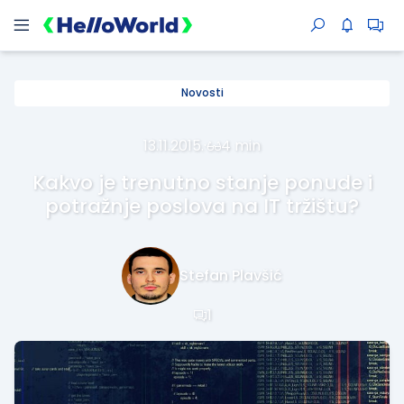
Novosti
13.11.2015.
·
4 min
Kakvo je trenutno stanje ponude i
potražnje poslova na IT tržištu?
Stefan Plavšić
1