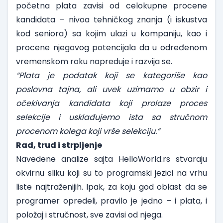
početna plata zavisi od celokupne procene
kandidata – nivoa tehničkog znanja (i iskustva
kod seniora) sa kojim ulazi u kompaniju, kao i
procene njegovog potencijala da u određenom
vremenskom roku napreduje i razvija se.
“Plata je podatak koji se kategoriše kao
poslovna tajna, ali uvek uzimamo u obzir i
očekivanja kandidata koji prolaze proces
selekcije i usklađujemo ista sa stručnom
procenom kolega koji vrše selekciju.“
Rad, trud i strpljenje
Navedene analize sajta
HelloWorld.rs
stvaraju
okvirnu sliku koji su to programski jezici na vrhu
liste najtraženijih. Ipak, za koju god oblast da se
programer opredeli, pravilo je jedno – i plata, i
položaj i stručnost, sve zavisi od njega.