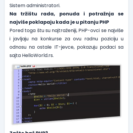
Sistem administratori.
Na tržištu rada, ponuda i potražnja se
najviše poklapaju kada je u pitanju PHP
Pored toga štu su najtraženiji, PHP-ovci se najviše
i javljaju na konkurse za ovu radnu poziciju u
odnosu na ostale IT-jevce, pokazuju podaci sa
sajta
HelloWorld.rs
.