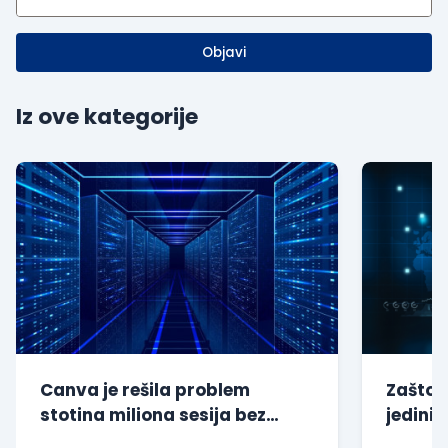
Objavi
Iz ove kategorije
Canva je rešila problem
Zašto s
stotina miliona sesija bez
jedini 
dodatnog opterećenja baze
kompan