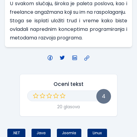
U svakom slučaju, široka je paleta poslova, kao i
freelance angažmana koji su im na raspolaganju.
Stoga se isplati uložiti trud i vreme kako biste
ovladali naprednim konceptima programiranja i
metodama razvoja programa.
Oceni tekst
4
20 glasova
.NET
Java
Joomla
Linux