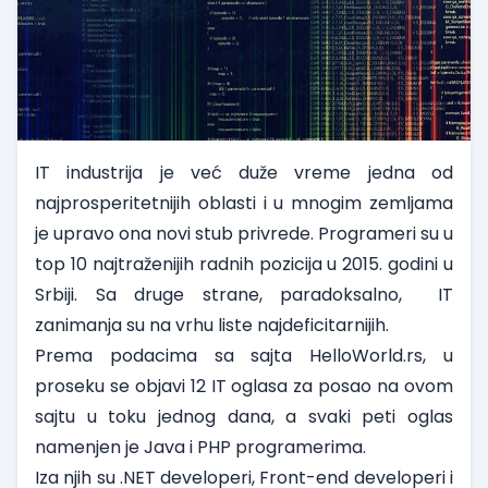
IT industrija je već duže vreme jedna od
najprosperitetnijih oblasti i u mnogim zemljama
je upravo ona novi stub privrede. Programeri su u
top 10 najtraženijih radnih pozicija u 2015. godini u
Srbiji. Sa druge strane, paradoksalno, IT
zanimanja su na vrhu liste najdeficitarnijih.
Prema podacima sa sajta
HelloWorld.rs
, u
proseku se objavi 12 IT oglasa za posao na ovom
sajtu u toku jednog dana, a svaki peti oglas
namenjen je Java i PHP programerima.
Iza njih su .NET developeri, Front-end developeri i