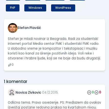
PHP
Windows
WordPress
Stefan Plavšić
Stefan je mladi novinar iz Beograda. Radi za studentski
internet portal Media centar FMK i studentski FMK radio.
U slobodno vreme je kompozitor i tekstopisac i muziku
koristi kao kanal za širenje pozitivnih ideja. Voli reke i
otvorene i hrabre ljude, koji se ne boje da budu drugačiji.
0
1
komentar
0
0
Novica Zivkovic
04.12.2015.
Odlična tema. Pravo osveženje. PS: Predlažem da ovakav
izveštaj postane redovna praksa na kvartalnom nivou.