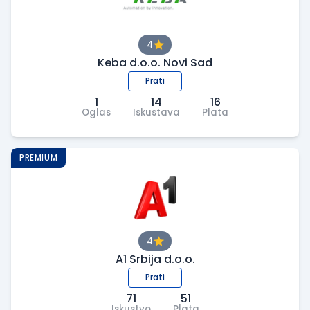
4
Keba d.o.o. Novi Sad
Prati
1
14
16
Oglas
Iskustava
Plata
PREMIUM
4
A1 Srbija d.o.o.
Prati
71
51
Iskustvo
Plata