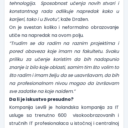
tehnologija. Sposobnost učenja novih stvari i
konstantnog rada odlikuje napredak kako u
karijeri, tako i u životu”
, kaže Dražen.
On je svestan koliko i neformalno obrazovanje
utiče na napredak na ovom polju.
“Trudim se da radim na raznim projektima i
pored obaveza koje imam na fakultetu. Svaku
priliku za učenje koristim da bih nadopunio
znanje iz bilo koje oblasti, samim tim što volim to
što radim i imam želju da se usavršavam, da bih
na profesionalnom nivou mogao da izvršavam
sve zadatke na koje naiđem.”
Da li je iskustvo presudno?
Kompanija Levi9 je holandska kompanija za IT
usluge sa trenutno 600 visokoobrazovanih i
stručnih IT profesionalaca u istočnoj i centralnoj