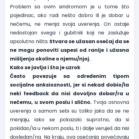
Problem sa ovim sindromom je u tome što
pojedinac, ako radi nešto dobro ili je dobar u
nečemu, ne menja svoja uverenja. On ostaje
nedostojan svega i gubitnik koji ne zaslužuje
apsolutno ništa.
Stvara se užasan osećaj da se
ne mogu ponoviti uspesi od ranije i užasna
mišljenja okoline o njemu/njoj.
Kako se javlja i šta je uzrok
Često povezuje sa određenim tipom
socijalne anksioznosti, jer si nekad dobio/la
neki feedback da nisi dovoljno dobar/ra u
nečemu, u svom poslu i slično.
Tvoja osnovna
uverenja o samom sebi su toliko jaka da se ne
menjaju, iako se pokazalo suprotno, da si
pokidao/la u nekom poslu, ti i dalje veruješ da nisi
dosledan/na. Na kraju, ova osećanja povećavaju