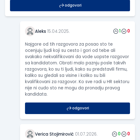
odgovori
1
0
Aleks
15.04.2025.
Najgore od tih razgovora za posao sto te
ocenjuju ljudi koji su cesto i gori od tebe ali
svakako nekvalifikovani da vode uopste razgovor
sa kandidatom. Obrati malo paznju posle takvih
razgovora, ko su ti ljudi, kako su predstavili firmu,
kaliko su gledali sa visine i koliko su bili
kvalifikovani za razgovor. Ko sve radi u HR sektoru
nije ni cudo sto ne mogu da pronadju pravog
kandidata.
odgovori
0
0
Verica Stojimirović
01.07.2026.