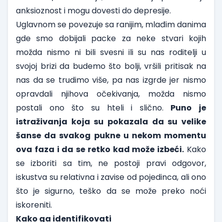
anksioznost i mogu dovesti do depresije.
Uglavnom se povezuje sa ranijim, mlađim danima
gde smo dobijali packe za neke stvari kojih
možda nismo ni bili svesni ili su nas roditelji u
svojoj brizi da budemo što bolji, vršili pritisak na
nas da se trudimo više, pa nas izgrde jer nismo
opravdali njihova očekivanja, možda nismo
postali ono što su hteli i slično.
Puno je
istraživanja koja su pokazala da su velike
šanse da svakog pukne u nekom momentu
ova faza i da se retko kad može izbeći.
Kako
se izboriti sa tim, ne postoji pravi odgovor,
iskustva su relativna i zavise od pojedinca, ali ono
što je sigurno, teško da se može preko noći
iskoreniti.
Kako ga identifikovati