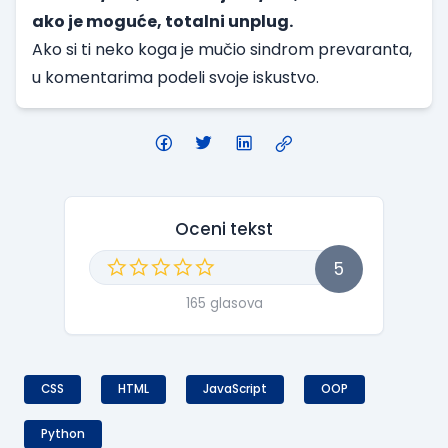
ako je moguće, totalni unplug.
Ako si ti neko koga je mučio sindrom prevaranta,
u komentarima podeli svoje iskustvo.
Oceni tekst
5
165 glasova
CSS
HTML
JavaScript
OOP
Python