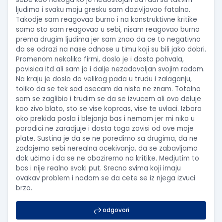
ljudima i svaku moju gresku sam dozivljavao fatalno.
Takodje sam reagovao burno i na konstruktivne kritike
samo sto sam reagovao u sebi, nisam reagovao burno
prema drugim ljudima jer sam znao da ce to negativno
da se odrazi na nase odnose u timu koji su bili jako dobri.
Promenom nekoliko firmi, doslo je i dosta pohvala,
povisica itd ali sam ja i dalje nezadovoljan svojim radom.
Na kraju je doslo do velikog pada u trudu i zalaganju,
toliko da se tek sad osecam da nista ne znam. Totalno
sam se zaglibio i trudim se da se izvucem ali ovo deluje
kao zivo blato, sto se vise koprcas, vise te uvlaci. Izbora
oko prekida posla i blejanja bas i nemam jer mi niko u
porodici ne zaradjuje i dosta toga zavisi od ove moje
plate. Sustina je da se ne poredimo sa drugima, da ne
zadajemo sebi nerealna ocekivanja, da se zabavljamo
dok učimo i da se ne obaziremo na kritike. Medjutim to
bas i nije realno svaki put. Srecno svima koji imaju
ovakav problem i nadam se da cete se iz njega izvuci
brzo.
odgovori