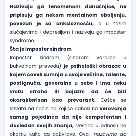
Nazivaju ga fenomenom današnjice, ne
pripisuju ga nekom mentalnom oboljenju,
povezan je sa anksioznošću,
a u težim
slučajevima i depresijom i nazivaju ga imposter
syndrome.
Šta je imposter sindrom
Imposter sindrom (sindrom varalice u
bukvalnom prevodu)
je psihološki obrazac u
kojem čovek sumnja u svoje veštine, talente,
postignuća, generalno u sebe i ima neku
vrstu straha ili bojazni da će biti
okarakterisan kao prevarant.
Češće se
shvata na način na koji se odnosi na
verovanja
samog pojedinca da nije kompetentan i
dosledan svojih znanja,
veština u odnosu na
okolinu kako ga doživljava. Ovaj,
nazovimo ga