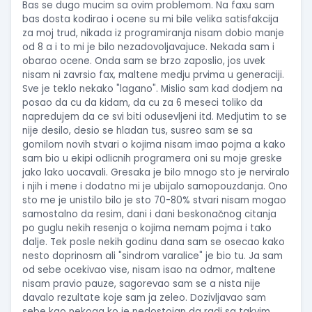
Bas se dugo mucim sa ovim problemom. Na faxu sam
bas dosta kodirao i ocene su mi bile velika satisfakcija
za moj trud, nikada iz programiranja nisam dobio manje
od 8 a i to mi je bilo nezadovoljavajuce. Nekada sam i
obarao ocene. Onda sam se brzo zaposlio, jos uvek
nisam ni zavrsio fax, maltene medju prvima u generaciji.
Sve je teklo nekako "lagano". Mislio sam kad dodjem na
posao da cu da kidam, da cu za 6 meseci toliko da
napredujem da ce svi biti odusevljeni itd. Medjutim to se
nije desilo, desio se hladan tus, susreo sam se sa
gomilom novih stvari o kojima nisam imao pojma a kako
sam bio u ekipi odlicnih programera oni su moje greske
jako lako uocavali. Gresaka je bilo mnogo sto je nerviralo
i njih i mene i dodatno mi je ubijalo samopouzdanja. Ono
sto me je unistilo bilo je sto 70-80% stvari nisam mogao
samostalno da resim, dani i dani beskonačnog citanja
po guglu nekih resenja o kojima nemam pojma i tako
dalje. Tek posle nekih godinu dana sam se osecao kako
nesto doprinosm ali "sindrom varalice" je bio tu. Ja sam
od sebe ocekivao vise, nisam isao na odmor, maltene
nisam pravio pauze, sagorevao sam se a nista nije
davalo rezultate koje sam ja zeleo. Dozivljavao sam
sebe kao nekoga ko je nedostojan da radi sa takvim