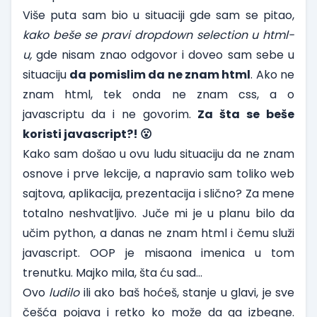
Više puta sam bio u situaciji gde sam se pitao,
kako beše se pravi dropdown selection u html-
u,
gde nisam znao odgovor i doveo sam sebe u
situaciju
da pomislim da ne znam html
. Ako ne
znam html, tek onda ne znam css, a o
javascriptu da i ne govorim.
Za šta se beše
koristi javascript?! 😮
Kako sam došao u ovu ludu situaciju da ne znam
osnove i prve lekcije, a napravio sam toliko web
sajtova, aplikacija, prezentacija i slično? Za mene
totalno neshvatljivo. Juče mi je u planu bilo da
učim python, a danas ne znam html i čemu služi
javascript. OOP je misaona imenica u tom
trenutku. Majko mila, šta ću sad…
Ovo
ludilo
ili ako baš hoćeš, stanje u glavi, je sve
češća pojava i retko ko može da ga izbegne.