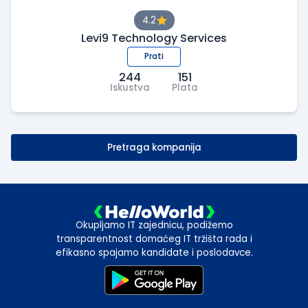
4.2
Levi9 Technology Services
Prati
244
151
Iskustva
Plata
Pretraga kompanija
Okupljamo IT zajednicu, podižemo
transparentnost domaćeg IT tržišta rada i
efikasno spajamo kandidate i poslodavce.