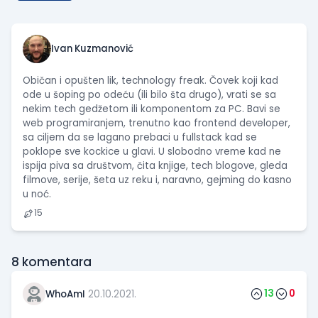
Ivan Kuzmanović
Običan i opušten lik, technology freak. Čovek koji kad
ode u šoping po odeću (ili bilo šta drugo), vrati se sa
nekim tech gedžetom ili komponentom za PC. Bavi se
web programiranjem, trenutno kao frontend developer,
sa ciljem da se lagano prebaci u fullstack kad se
poklope sve kockice u glavi. U slobodno vreme kad ne
ispija piva sa društvom, čita knjige, tech blogove, gleda
filmove, serije, šeta uz reku i, naravno, gejming do kasno
u noć.
15
8
komentara
13
0
WhoAmI
20.10.2021.