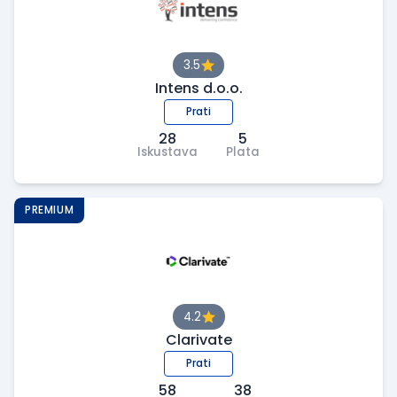
3.5
Intens d.o.o.
Prati
28
5
Iskustava
Plata
PREMIUM
4.2
Clarivate
Prati
58
38