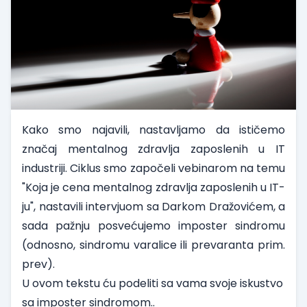
Kako smo najavili, nastavljamo da ističemo
značaj mentalnog zdravlja zaposlenih u IT
industriji. Ciklus smo započeli vebinarom na temu
"Koja je cena mentalnog zdravlja zaposlenih u IT-
ju",
nastavili
intervjuom sa Darkom Dražovićem
, a
sada pažnju posvećujemo imposter sindromu
(odnosno, sindromu varalice ili prevaranta prim.
prev).
U ovom tekstu ću podeliti sa vama svoje iskustvo
sa imposter sindromom..