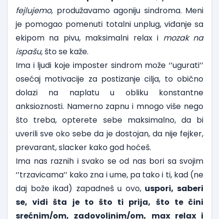
fejlujemo
, produžavamo agoniju sindroma. Meni
je pomogao pomenuti totalni unplug, viđanje sa
ekipom na pivu, maksimalni relax i
mozak na
ispašu,
što se kaže.
Ima i ljudi koje imposter sindrom može ‘’ugurati’’
osećaj motivacije za postizanje cilja, to obično
dolazi na naplatu u obliku konstantne
anksioznosti. Namerno zapnu i mnogo više nego
što treba, opterete sebe maksimalno, da bi
uverili sve oko sebe da je dostojan, da nije fejker,
prevarant, slacker kako god hoćeš.
Ima nas raznih i svako se od nas bori sa svojim
‘’trzavicama’’ kako zna i ume, pa tako i ti, kad (ne
daj bože ikad) zapadneš u ovo,
uspori, saberi
se, vidi šta je to što ti prija, što te čini
srećnim/om, zadovoljnim/om, max relax i