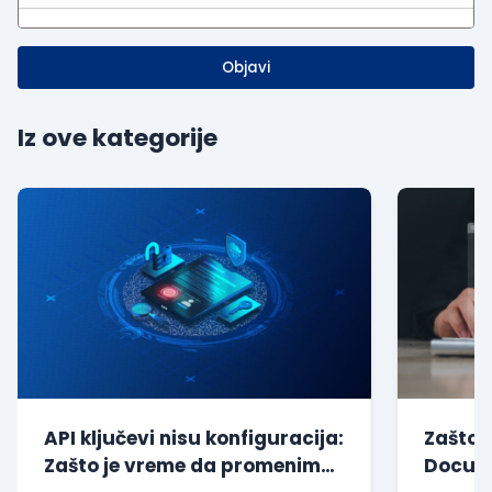
Objavi
Iz ove kategorije
API ključevi nisu konfiguracija:
Zašto 
Zašto je vreme da promenimo
Docume