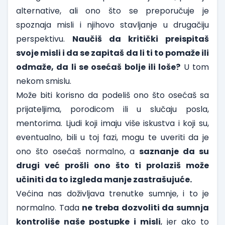
alternative, ali ono što se preporučuje je
spoznaja misli i njihovo stavljanje u drugačiju
perspektivu.
Naučiš da kritički preispitaš
svoje misli i da se zapitaš da li ti to pomaže ili
odmaže, da li se osećaš bolje ili loše?
U tom
nekom smislu.
Može biti korisno da podeliš ono što osećaš sa
prijateljima, porodicom ili u slučaju posla,
mentorima. Ljudi koji imaju više iskustva i koji su,
eventualno, bili u toj fazi, mogu te uveriti da je
ono što osećaš normalno, a
saznanje da su
drugi već prošli ono što ti prolaziš može
učiniti da to izgleda manje zastrašujuće.
Većina nas doživljava trenutke sumnje, i to je
normalno. Tada
ne treba dozvoliti da sumnja
kontroliše naše postupke i misli
, jer ako to