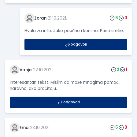
6
0
Zoran
21.10.2021.
Hvala za info. Jako poučno i korisno. Puno sreće.
odgovori
2
1
Vanja
22.10.2021.
Interesantan tekst. Mislim da može mnogima pomoći,
naravno, ako pročitaju.
odgovori
5
0
Ema
23.10.2021.