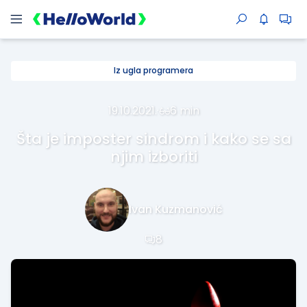
Iz ugla programera
19.10.2021.
·
6 min
Šta je imposter sindrom i kako se sa
njim izboriti
Ivan Kuzmanović
8