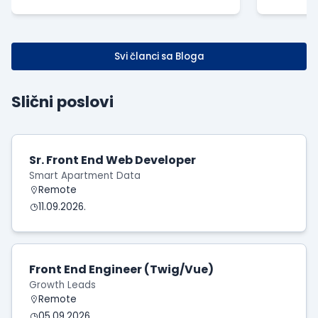
način na koji gr...
godine
Svi članci sa Bloga
Slični poslovi
Sr. Front End Web Developer
Smart Apartment Data
Remote
11.09.2026.
Front End Engineer (Twig/Vue)
Growth Leads
Remote
05.09.2026.