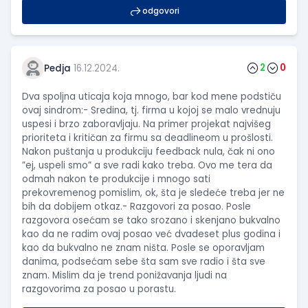
odgovori
2
0
Pedja
16.12.2024.
Dva spoljna uticaja koja mnogo, bar kod mene podstiču
ovaj sindrom:- Sredina, tj. firma u kojoj se malo vrednuju
uspesi i brzo zaboravljaju. Na primer projekat najvišeg
prioriteta i kritičan za firmu sa deadlineom u prošlosti.
Nakon puštanja u produkciju feedback nula, čak ni ono
”ej, uspeli smo” a sve radi kako treba. Ovo me tera da
odmah nakon te produkcije i mnogo sati
prekovremenog pomislim, ok, šta je sledeće treba jer ne
bih da dobijem otkaz.- Razgovori za posao. Posle
razgovora osećam se tako srozano i skenjano bukvalno
kao da ne radim ovaj posao već dvadeset plus godina i
kao da bukvalno ne znam ništa. Posle se oporavljam
danima, podsećam sebe šta sam sve radio i šta sve
znam. Mislim da je trend ponižavanja ljudi na
razgovorima za posao u porastu.