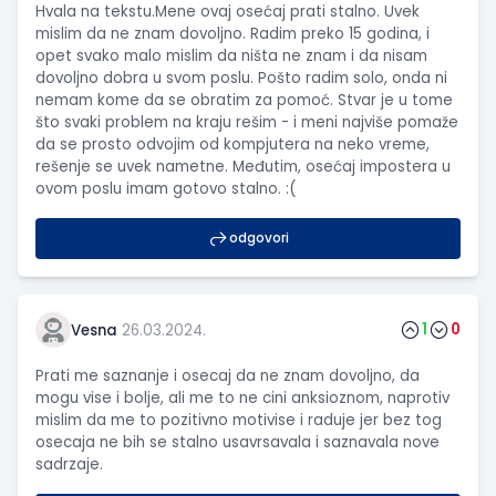
Hvala na tekstu.Mene ovaj osećaj prati stalno. Uvek
mislim da ne znam dovoljno. Radim preko 15 godina, i
opet svako malo mislim da ništa ne znam i da nisam
dovoljno dobra u svom poslu. Pošto radim solo, onda ni
nemam kome da se obratim za pomoć. Stvar je u tome
što svaki problem na kraju rešim - i meni najviše pomaže
da se prosto odvojim od kompjutera na neko vreme,
rešenje se uvek nametne. Međutim, osećaj impostera u
ovom poslu imam gotovo stalno. :(
odgovori
1
0
Vesna
26.03.2024.
Prati me saznanje i osecaj da ne znam dovoljno, da
mogu vise i bolje, ali me to ne cini anksioznom, naprotiv
mislim da me to pozitivno motivise i raduje jer bez tog
osecaja ne bih se stalno usavrsavala i saznavala nove
sadrzaje.