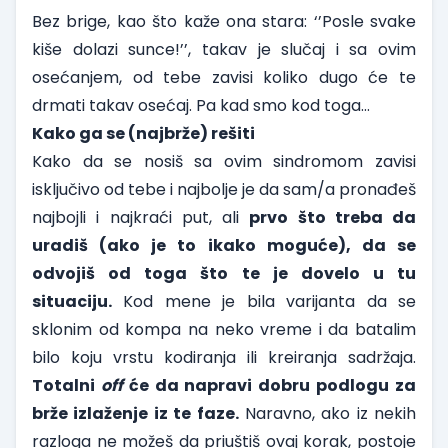
Bez brige, kao što kaže ona stara: ‘’Posle svake
kiše dolazi sunce!’’, takav je slučaj i sa ovim
osećanjem, od tebe zavisi koliko dugo će te
drmati takav osećaj. Pa kad smo kod toga…
Kako ga se (najbrže) rešiti
Kako da se nosiš sa ovim sindromom zavisi
isključivo od tebe i najbolje je da sam/a pronađeš
najbojli i najkraći put, ali
prvo što treba da
uradiš (ako je to ikako moguće), da se
odvojiš od toga što te je dovelo u tu
situaciju.
Kod mene je bila varijanta da se
sklonim od kompa na neko vreme i da batalim
bilo koju vrstu kodiranja ili kreiranja sadržaja.
Totalni
off
će da napravi dobru podlogu za
brže izlaženje iz te faze.
Naravno, ako iz nekih
razloga ne možeš da priuštiš ovaj korak, postoje