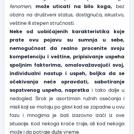
fenomen,
može uticati na bilo koga,
bez
obzira na društveni status, dostignuća, iskustvo,
veštine ili stepen stručnosti.
Neke od uobičajenih karakteristika koje
prate ovu pojavu su sumnja u sebe,
nemogućnost da realno procenite svoju
kompetenciju i veštine, pripisivanje uspeha
spoljnim faktorima, omalovažavajući svoj,
individualni nastup i uspeh, boljka da se
očekivanja neće opravdati, sabotiranje
sopstvenog uspeha, napretka
i tako dalje u
nedogled. Širok je asortiman ružnih osećanja i
misli koji se motaju po glavi kad se zapadne u ovu
fazu i mnogima je baš izazovno izaći iz ove
situacije. Kod nekoga kraće traje, ali kod nekoga
može i da potraje duže vreme.