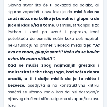
Glavna stvar što će ti pokazati da polako, ali
sigurno zapadaš u ovu fazu je da
misliš da ne
znaš ništa, ma koliko je banalno i glupo, a do
juče si kidao/la u tome.
U smislu, stručnjak si za
Python i znaš ga uzduž i popreko, imaš
poteškoća da osmisliš način kako ćeš napisati
neku funkciju na primer. Sledeća misao ti je:
‘’Ja
ovo ne znam, glup/a sam!!! Neću da se bavim
ovim. Ne znam ništa!!!’’
.
Kad se mučiš zbog najmanjih grešaka i
maltretiraš sebe zbog toga, kad nešto dobro
uradiš, a ti i dalje misliš da je to ništa i
bezveze,
osetljiv/a si na konstruktivnu kritiku,
osećaš se užasno, malo, kao da nisi dostojan/a
njihovog društva i slično, sigurno si zapao/la u ovu
fazu.