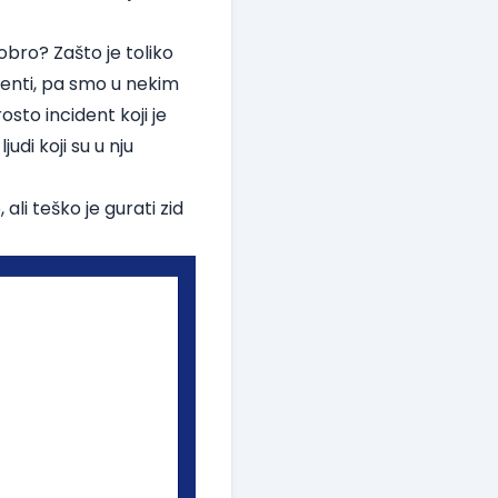
dobro? Zašto je toliko
denti, pa smo u nekim
sto incident koji je
judi koji su u nju
i teško je gurati zid