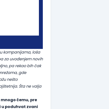
a u kompanijama, loša
reba za uvođenjem novih
jno, pa rekao bih čak
m mrežama, gde
ažu nešto
jštetnija. Šta ne valja
po mnogo čemu, pre
li u poduhvat zvani