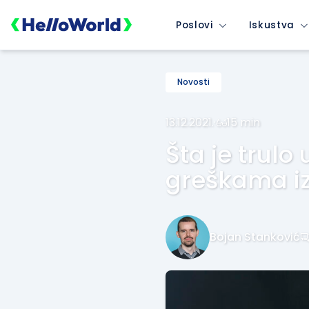
Poslovi
Iskustva
Novosti
13.12.2021.
·
15 min
Šta je trulo
greškama iz 
Bojan Stanković