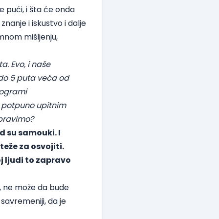
e pući, i šta će onda
nanje i iskustvo i dalje
mnom mišljenju,
a. Evo, i naše
 do 5 puta veća od
rogrami
 i potpuno upitnim
opravimo?
d su samouki. I
eže za osvojiti.
 ljudi to zapravo
ar, ne može da bude
 savremeniji, da je