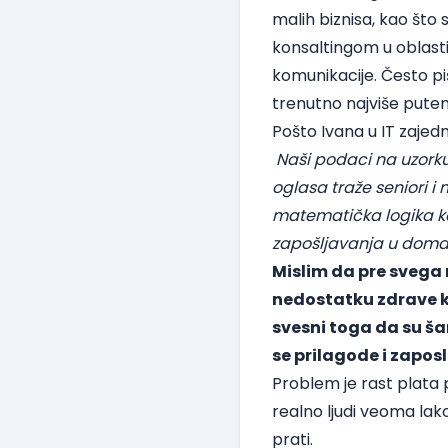
malih biznisa, kao što 
konsaltingom u oblasti
komunikacije. Često piš
trenutno najviše pute
Pošto Ivana u IT zajed
Naši podaci na uzork
oglasa traže seniori i 
matematička logika ka
zapošljavanja u domać
Mislim da pre svega 
nedostatku zdrave ko
svesni toga da su ša
se prilagode i zaposl
Problem je rast plata 
realno ljudi veoma lak
prati.