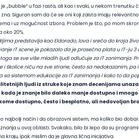
je „bubble“ u fazi rasta, ali kao i svaki, u nekom trenutku ć
 zna. Siguran sam da će se oni koji zaista imaju relevantno z
lema i uz mogućnost izbora. Problem je što, po mom skro
a oko 20%.
ijima predstavlja kao Eldorado, lova i sreća do kraja život
ivanje IT scene
je pokazalo da je prosečna plata u IT-ju 3
oga se sve više mladih ljudi odlučuje za IT zanimanja. P
kole i školice niču na sve strane, često sa nedokazanim, pa
lja sa sistemom edukacije za IT zanimanja i kako to da p
litetnijih ljudi iz struke koje znam decenijama unaza
e kada je znanje bilo daleko manje dostupno i mnogo t
kome dostupno, često i besplatno, ali nedovoljan broj
o najbolji način i da obrazovni sistem, ma koliko bio dob
e znanja u ovoj oblasti. Svakako, bilo bi lepo da su programi
na kraju, ipak mislim da je glavna lična inicijativa.