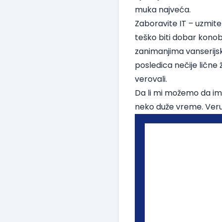
muka najveća.
Zaboravite IT – uzmite 
teško biti dobar konob
zanimanjima vanserijsk
posledica nečije lične žr
verovali.
Da li mi možemo da ima
neko duže vreme. Veru