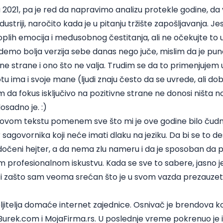
2021, pa je red da napravimo analizu protekle godine, da
ustriji, naročito kada je u pitanju tržište zapošljavanja. J
plih emocija i međusobnog čestitanja, ali ne očekujte to
emo bolja verzija sebe danas nego juče, mislim da je pun
e strane i ono što ne valja. Trudim se da to primenjujem
tu ima i svoje mane (ljudi znaju često da se uvrede, ali d
m da fokus isključivo na pozitivne strane ne donosi ništa no
osadno je. :)
 ovom tekstu pomenem sve što mi je ove godine bilo čudno
agovornika koji neće imati dlaku na jeziku. Da bi se to de
dočeni hejter, a da nema zlu nameru i da je sposoban da p
 profesionalnom iskustvu. Kada se sve to sabere, jasno j
e i zašto sam veoma srećan što je u svom vazda prezauze
jitelja domaće internet zajednice. Osnivač je brendova koji
Burek.com i MojaFirma.rs. U poslednje vreme pokrenuo je i 