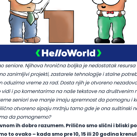
 seniore. Njihova hronična boljka je nedostatak resurs
no zanimljivi projekti, zastarele tehnologije i stalne pot
m oduzima vreme za rad. Dosta njih je otvoreno nezadovol
lepo vidi i po komentarima na naše tekstove na društveni
 teme seniori sve manje imaju spremnost da pomognu i k
ilično otvoreno sipaju mržnju tamo gde je ona suštinski na
njima da pomognemo?
vnom ih dobro razumem. Prilično smo slični i bliski 
mo to ovako – kada smo pre 10, 15 ili 20 godina krenu