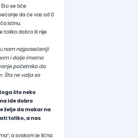
 Što se tiče
obećanje da će vas od 0
ča istinu.
 toliko dobro ili nije
u nam najposećeniji
emom i dalje imamo
ivanje početnika da
 Šta ne valja sa
 toga što neko
ima ide dobro
e želje da makar na
ti toliko, a nas
ema“, a svakom je lična