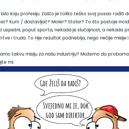
bilo koju profesiju. Zašto je toliko teško svoj posao raditi 
ar? Kurir / dostavljač? Moler? Stolar? To što postoje inci
i uspešni, poput sporta, nekada je slučajnost, a nekada pro
tve i truda. To nije rezultat podneblja, nego nečije misije i l
mo takvu misiju za našu industriju? Možemo da probamo, al
jte mi.