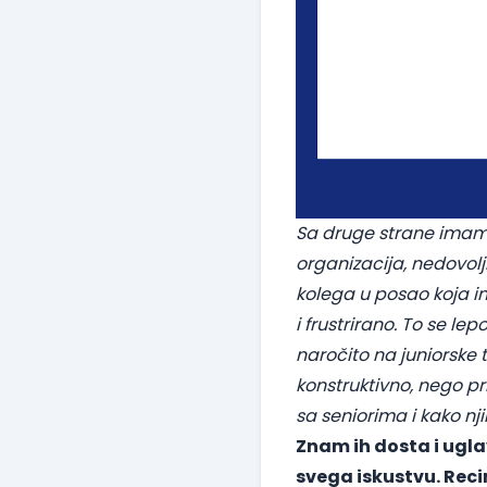
Sa druge strane imamo
organizacija, nedovolj
kolega u posao koja i
i frustrirano. To se 
naročito na juniorske
konstruktivno, nego pr
sa seniorima i kako 
Znam ih dosta i ugla
svega iskustvu. Reci