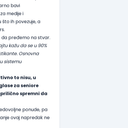
arno bavi
za medije i
 što ih povezuje, a
rs
.
go da pređemo na stvar.
ajtu
kažu da se u 90%
aktikante. Osnovna
 u sistemu
ivno to nisu, u
glase za seniore
 prilično spremni da
 nedovoljne ponude, pa
nanje ovaj napredak ne