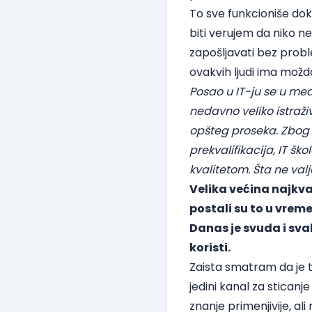
To sve funkcioniše dok 
biti verujem da niko ne
zapošljavati bez prob
ovakvih ljudi ima možd
Posao u IT-ju se u med
nedavno
veliko istraž
opšteg proseka. Zbog t
prekvalifikacija, IT š
kvalitetom. Šta ne va
Velika većina najkva
postali su to u vrem
Danas je svuda i sva
koristi.
Zaista smatram da je t
jedini kanal za sticanj
znanje primenjivije, ali 