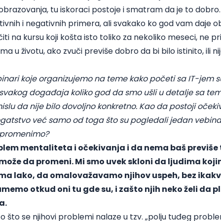
obrazovanja, tu iskoraci postoje i smatram da je to dobro.
ivnih i negativnih primera, ali svakako ko god vam daje 
ti na kursu koji košta isto toliko za nekoliko meseci, ne pri
a u životu, ako zvuči previše dobro da bi bilo istinito, ili nije
inari koje organizujemo na teme kako početi sa IT-jem
s
 svakog događaja koliko god da smo ušli u detalje sa t
slu da nije bilo dovoljno konkretno. Kao da postoji oček
atstvo već samo od toga što su pogledali jedan vebinar.
a promenimo?
blem mentaliteta i očekivanja i da nema baš previše
može da promeni. Mi smo uvek skloni da ljudima koj
ima lako, da omalovažavamo njihov uspeh, bez ikakv
emo otkud oni tu gde su, i zašto njih neko želi da pla
a.
o što se njihovi problemi nalaze u tzv. „polju tuđeg probl