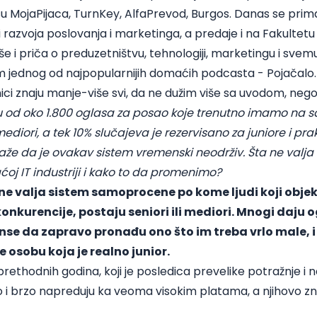
su
MojaPijaca
,
TurnKey
,
AlfaPrevod
,
Burgos
. Danas se prim
 razvoja poslovanja i marketinga, a predaje i na Fakultetu 
e i priča o preduzetništvu, tehnologiji, marketingu i svemu
m jednog od najpopularnijih domaćih podcasta -
Pojačalo.
nici znaju manje-više svi, da ne dužim više sa uvodom, ne
u od oko
1.800 oglasa za posao koje trenutno imamo na s
mediori, a tek 10% slučajeva je rezervisano za juniore i pr
že da je ovakav sistem vremenski neodrživ. Šta ne valja
oj IT industriji i kako to da promenimo?
ne valja sistem samoprocene po kome ljudi koji objekt
nkurencije, postaju seniori ili mediori. Mnogi daju o
nse da zapravo pronađu ono što im treba vrlo male, i
e osobu koja je realno junior.
prethodnih godina, koji je posledica prevelike potražnje i
o i brzo napreduju ka veoma visokim platama, a njihovo z