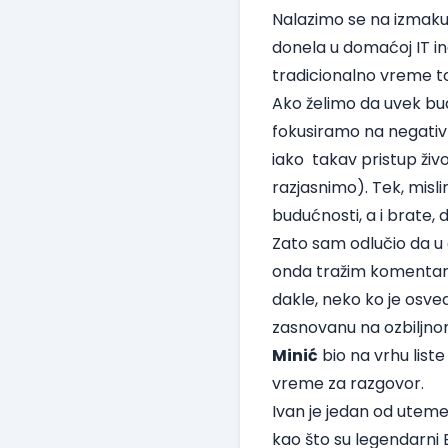
Nalazimo se na izmaku 
donela u domaćoj IT ind
tradicionalno vreme to
Ako želimo da uvek bud
fokusiramo na negativn
iako takav pristup živo
razjasnimo). Tek, misli
budućnosti, a i brate, d
Zato sam odlučio da u
onda tražim komentar s
dakle, neko ko je osve
zasnovanu na ozbiljnom
Minić
bio na vrhu list
vreme za razgovor.
Ivan je jedan od utemel
kao što su legendarni 