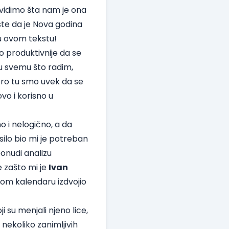
 vidimo šta nam je ona
este da je Nova godina
 u ovom tekstu!
o produktivnije da se
 u svemu što radim,
obro tu smo uvek da se
vo i korisno u
 i nelogično, a da
silo bio mi je potreban
onudi analizu
e zašto mi je
Ivan
tom kalendaru izdvojio
 su menjali njeno lice,
nekoliko zanimljivih