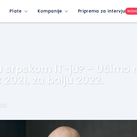
Plate
Kompanije
Priprema za intervju
NOV
 u srpskom IT-ju? - Učimo 
2021, za bolju 2022.
22