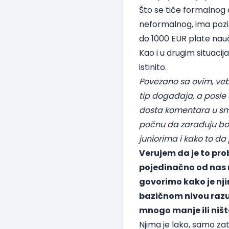
Što se tiče formalnog 
neformalnog, ima pozit
do 1000 EUR plate nauči
Kao i u drugim situacijam
istinito.
Povezano sa ovim,
veb
tip događaja, a posle
dosta komentara u smi
počnu da zarađuju bog
juniorima i kako to d
Verujem da je to pro
pojedinačno od nas 
govorimo kako je nj
bazičnom nivou razum
mnogo manje ili ništ
Njima je lako, samo zat