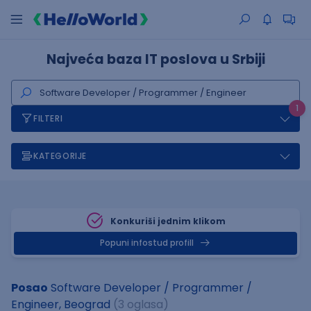
Najveća baza IT poslova u Srbiji
1
FILTERI
KATEGORIJE
Konkuriši jednim klikom
Popuni infostud profill
Posao
Software Developer / Programmer /
Engineer, Beograd
(3 oglasa)