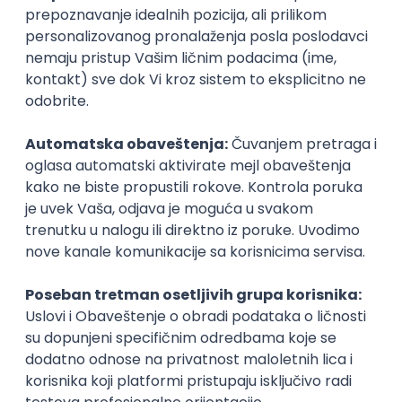
Prijavi se
Posao
Beograd
(1 oglas)
Poslovi iz drugih gradova.
Node.js/Nest.JS Developer
(intermediate/senior)
AxiomQ Dionic d.o.o.
Novi Sad
12.08.2026.
JavaScript
Node.js
AWS
Cloud
RESTful
Microservices
Express
Oauth
Intermediate
Senior
Istaknuti poslodavci