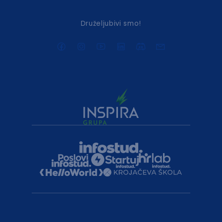
Druželjubivi smo!