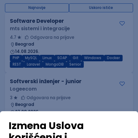
Najnovije
Uskoro ističe
Software Developer
mts sistemi i integracije
4.7
Odgovara na prijave
Beograd
14.08.2026.
PHP
MySQL
Linux
SOAP
Git
Windows
Docker
REST
Laravel
MongoDB
Senior
Softverski inženjer - junior
Logeecom
3
Odgovara na prijave
Beograd
27.08.2026.
600,00 - 2.000,00 EUR (net)
Oglas dostupan i studentima
PHP
MySQL
C#
SQL
JavaScript
SQL Server
OOP
Junior