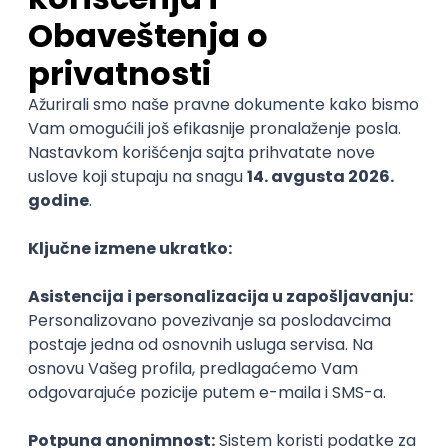
Senior Software Engineer (Go)
Xsolla
Rad od kuće
11.09.2026.
AWS
Docker
QA
Cloud
Microservices
Kafka
@
Kubernetes
Senior
POSLOVI NA MAIL
KATEGORIJA
TEHNOLOGIJA
POSLODAVAC
GRAD
SENIORITET
NAČIN RADA
Najnoviji poslovi svakog dana u tvom
inboxu