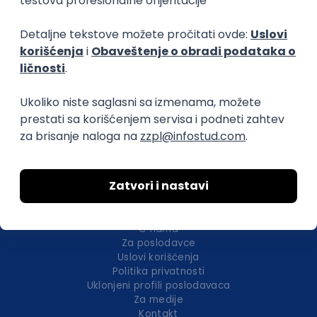
Okupljamo IT zajednicu, podižemo
transparentnost domaćeg IT tržišta rada i
efikasno spajamo kandidate i poslodavce.
O nama
Za poslodavce
Uslovi korišćenja
Politika privatnosti
Uklonjeni profili poslodavaca
Za medije
Kontakt