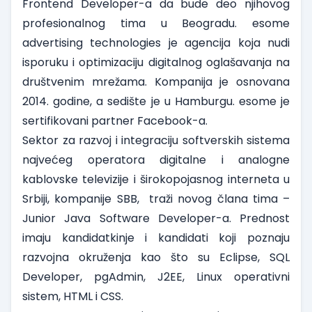
Frontend Developer
-a da bude deo njihovog
profesionalnog tima u Beogradu. esome
advertising technologies je agencija koja nudi
isporuku i optimizaciju digitalnog oglašavanja na
društvenim mrežama. Kompanija je osnovana
2014. godine, a sedište je u Hamburgu. esome je
sertifikovani partner Facebook-a.
Sektor za razvoj i integraciju softverskih sistema
najvećeg operatora digitalne i analogne
kablovske televizije i širokopojasnog interneta u
Srbiji, kompanije
SBB
, traži novog člana tima –
Junior Java Software Developer
-a. Prednost
imaju kandidatkinje i kandidati koji poznaju
razvojna okruženja kao što su Eclipse, SQL
Developer, pgAdmin, J2EE, Linux operativni
sistem, HTML i CSS.