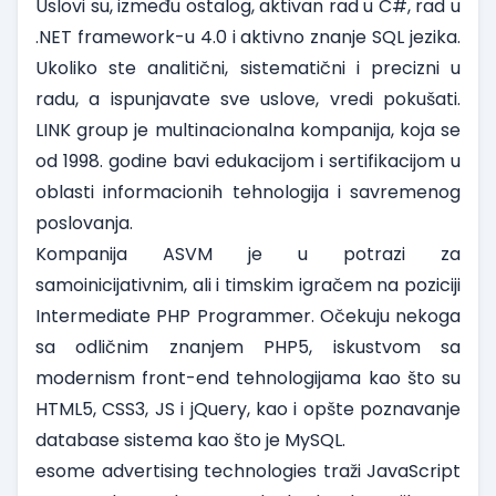
Uslovi su, između ostalog, aktivan rad u C#, rad u
.NET framework-u 4.0 i aktivno znanje SQL jezika.
Ukoliko ste analitični, sistematični i precizni u
radu, a ispunjavate sve uslove, vredi pokušati.
LINK group je multinacionalna kompanija, koja se
od 1998. godine bavi edukacijom i sertifikacijom u
oblasti informacionih tehnologija i savremenog
poslovanja.
Kompanija
ASVM
je u potrazi za
samoinicijativnim, ali i timskim igračem na poziciji
Intermediate PHP Programmer
. Očekuju nekoga
sa odličnim znanjem PHP5, iskustvom sa
modernism front-end tehnologijama kao što su
HTML5, CSS3, JS i jQuery, kao i opšte poznavanje
database sistema kao što je MySQL.
esome advertising technologies
traži
JavaScript