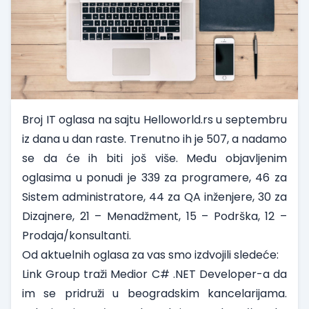
Broj IT oglasa na sajtu Helloworld.rs u septembru
iz dana u dan raste. Trenutno ih je 507, a nadamo
se da će ih biti još više. Među objavljenim
oglasima u ponudi je 339 za
programere
, 46 za
Sistem administratore
, 44 za
QA inženjere
, 30 za
Dizajnere
, 21 –
Menadžment
, 15 –
Podrška
, 12 –
Prodaja/konsultanti
.
Od aktuelnih oglasa za vas smo izdvojili sledeće:
Link Group
traži
Medior C# .NET Developer
-a da
im se pridruži u beogradskim kancelarijama.