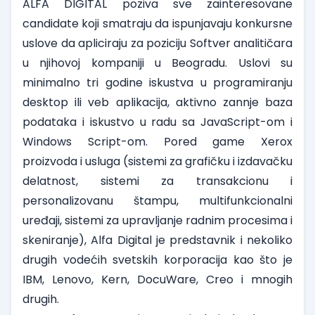
ALFA DIGITAL
poziva sve zainteresovane
candidate koji smatraju da ispunjavaju konkursne
uslove da apliciraju za poziciju
Softver analitičara
u njihovoj kompaniji u Beogradu. Uslovi su
minimalno tri godine iskustva u programiranju
desktop ili veb aplikacija, aktivno zannje baza
podataka i iskustvo u radu sa JavaScript-om i
Windows Script-om. Pored game Xerox
proizvoda i usluga (sistemi za grafičku i izdavačku
delatnost, sistemi za transakcionu i
personalizovanu štampu, multifunkcionalni
uređaji, sistemi za upravljanje radnim procesima i
skeniranje), Alfa Digital je predstavnik i nekoliko
drugih vodećih svetskih korporacija kao što je
IBM, Lenovo, Kern, DocuWare, Creo i mnogih
drugih.