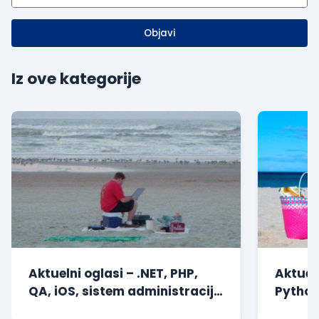
Objavi
Iz ove kategorije
Aktuelni oglasi – .NET, PHP,
Aktueln
QA, iOS, sistem administracija
Python
i drugi
drugi