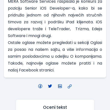
MERA Software Services
raspisala je konkurs za
poziciju
Senior iOS Developer
-a, kako bi se
pridružio jednom od njihovih najvećih stručnih
timova za razvoj i podršku iPad klijenata. iOS
developere traže i
TeleTrader
,
Trizma
,
Edeja
Software
i mnogi drugi.
Ostale oglase možete pregledati u sekciji
Oglasi
za posao
na našem sajtu, a više informacija o
samim poslodavcima u odeljku
O kompanijama
.
Takođe, najnovije oglase možete pratiti i na
našoj
Facebook stranici
.
Oceni tekst