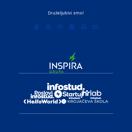
Druželjubivi smo!