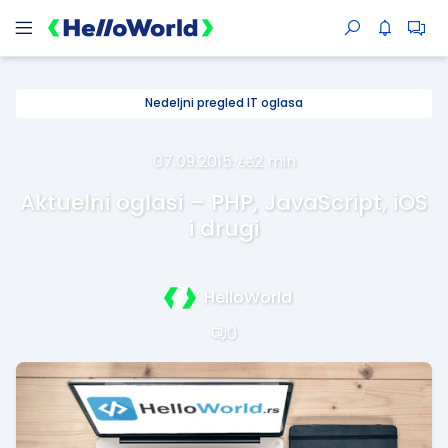
Nedeljni pregled IT oglasa
07.09.2015.
·
2 min
Aktuelni oglasi – PHP, JavaScript, iOS
i drugi
HelloWorld
0