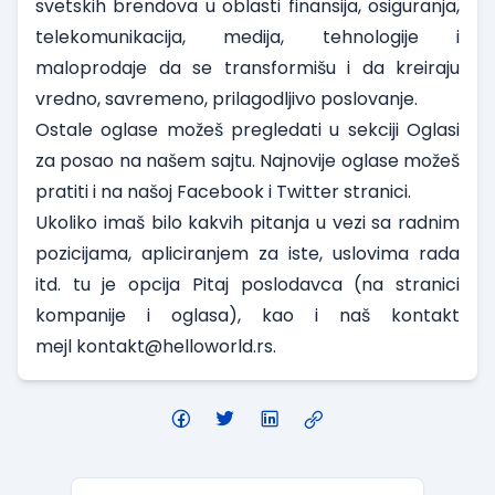
svetskih brendova u oblasti finansija, osiguranja,
telekomunikacija, medija, tehnologije i
maloprodaje da se transformišu i da kreiraju
vredno, savremeno, prilagodljivo poslovanje.
Ostale oglase možeš pregledati u sekciji
Oglasi
za posao
na našem sajtu. Najnovije oglase možeš
pratiti i na našoj
Facebook
i
Twitter
stranici.
Ukoliko imaš bilo kakvih pitanja u vezi sa radnim
pozicijama, apliciranjem za iste, uslovima rada
itd. tu je opcija Pitaj poslodavca (na stranici
kompanije i oglasa), kao i naš kontakt
mejl
kontakt@helloworld.rs
.