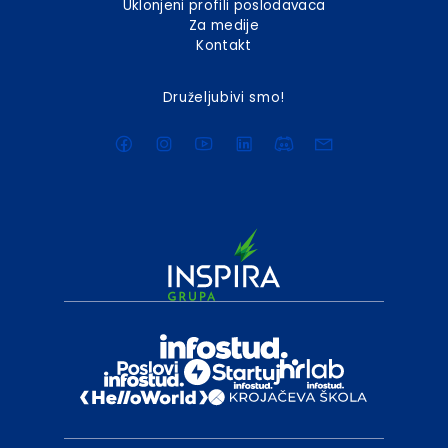
Uklonjeni profili poslodavaca
Za medije
Kontakt
Druželjubivi smo!