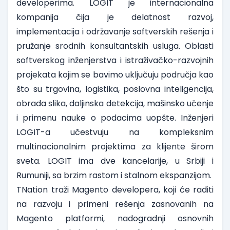
developerima
. LOGIT je internacionalna
kompanija čija je delatnost razvoj,
implementacija i održavanje softverskih rešenja i
pružanje srodnih konsultantskih usluga. Oblasti
softverskog inženjerstva i istraživačko-razvojnih
projekata kojim se bavimo uključuju područja kao
što su trgovina, logistika, poslovna inteligencija,
obrada slika, daljinska detekcija, mašinsko učenje
i primenu nauke o podacima uopšte. Inženjeri
LOGIT-a učestvuju na kompleksnim
multinacionalnim projektima za klijente širom
sveta. LOGIT ima dve kancelarije, u Srbiji i
Rumuniji, sa brzim rastom i stalnom ekspanzijom.
TNation
traži
Magento developera
, koji će raditi
na razvoju i primeni rešenja zasnovanih na
Magento platformi, nadogradnji osnovnih