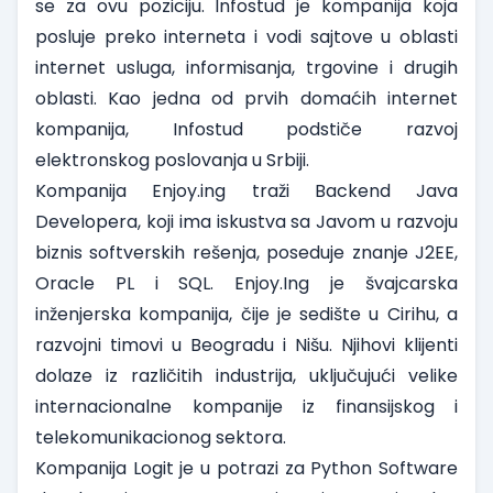
se za ovu poziciju. Infostud je kompanija koja
posluje preko interneta i vodi sajtove u oblasti
internet usluga, informisanja, trgovine i drugih
oblasti. Kao jedna od prvih domaćih internet
kompanija, Infostud podstiče razvoj
elektronskog poslovanja u Srbiji.
Kompanija
Enjoy.ing
traži
Backend Java
Developera
, koji ima iskustva sa Javom u razvoju
biznis softverskih rešenja, poseduje znanje J2EE,
Oracle PL i SQL. Enjoy.Ing je švajcarska
inženjerska kompanija, čije je sedište u Cirihu, a
razvojni timovi u Beogradu i Nišu. Njihovi klijenti
dolaze iz različitih industrija, uključujući velike
internacionalne kompanije iz finansijskog i
telekomunikacionog sektora.
Kompanija
Logit
je u potrazi za
Python Software