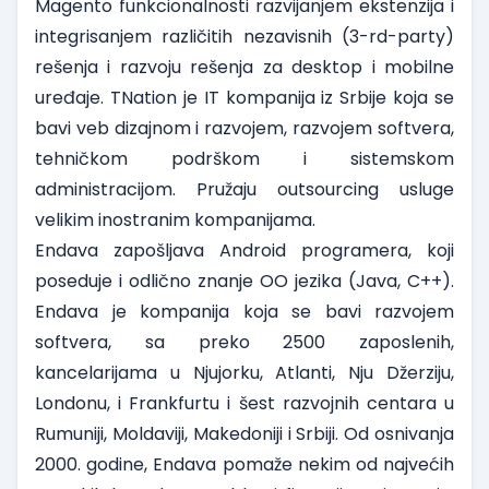
Magento funkcionalnosti razvijanjem ekstenzija i
integrisanjem različitih nezavisnih (3-rd-party)
rešenja i razvoju rešenja za desktop i mobilne
uređaje. TNation je IT kompanija iz Srbije koja se
bavi veb dizajnom i razvojem, razvojem softvera,
tehničkom podrškom i sistemskom
administracijom. Pružaju outsourcing usluge
velikim inostranim kompanijama.
Endava
zapošljava
Android programera
, koji
poseduje i odlično znanje OO jezika (Java, C++).
Endava je kompanija koja se bavi razvojem
softvera, sa preko 2500 zaposlenih,
kancelarijama u Njujorku, Atlanti, Nju Džerziju,
Londonu, i Frankfurtu i šest razvojnih centara u
Rumuniji, Moldaviji, Makedoniji i Srbiji. Od osnivanja
2000. godine, Endava pomaže nekim od najvećih