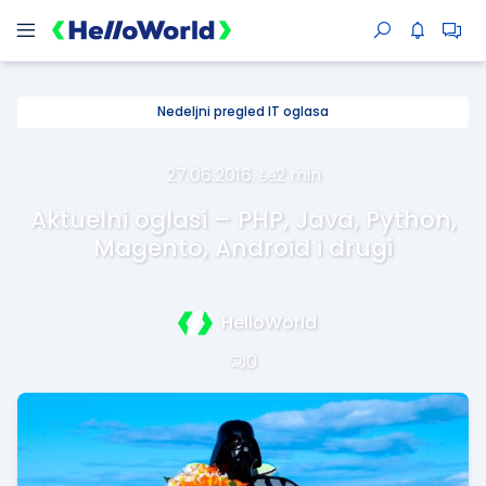
Nedeljni pregled IT oglasa
27.06.2016.
·
2 min
Aktuelni oglasi – PHP, Java, Python,
Magento, Android i drugi
HelloWorld
0