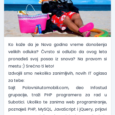
Ko kaže da je Nova godina vreme donošenja
velikih odluka? Čvrsto si odlučio da ovog leta
pronađeš svoj posao iz snova? Na pravom si
mestu :) Srećno ti leto!
Izdvojili smo nekoliko zanimljivih, novih IT oglasa
za tebe:
Sajt
PolovniAutomobili.com
, deo
Infostud
grupacije, traži
PHP programera
za rad u
Subotici. Ukoliko te zanima web programiranje,
poznaješ PHP, MySQL, JavaScript i jQuery, prijavi