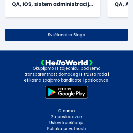
QA, iOS, sistem administracija
QA, And
i drugi
Svi članci sa Bloga
Okupljamo IT zajednicu, podižemo
transparentnost domaćeg IT tržišta rada i
efikasno spajamo kandidate i poslodavce.
O nama
Za poslodavce
Uslovi korišćenja
Politika privatnosti