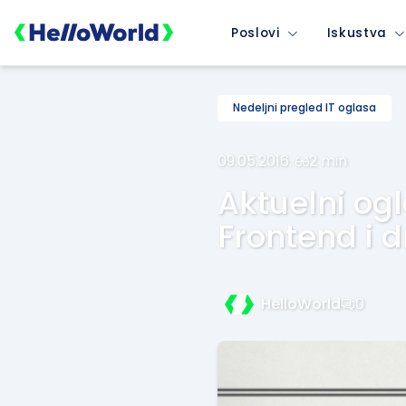
Poslovi
Iskustva
Nedeljni pregled IT oglasa
09.05.2016.
·
2 min
Aktuelni ogl
Frontend i d
HelloWorld
0