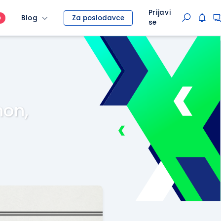
Prijavi
Blog
Za poslodavce
O
se
hon,