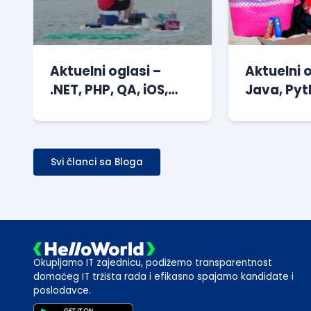
Aktuelni oglasi –
Aktuelni o
.NET, PHP, QA, iOS,
Java, Pyt
sistem
Magento, 
administracija i drugi
drugi
Svi članci sa Bloga
Okupljamo IT zajednicu, podižemo transparentnost
domaćeg IT tržišta rada i efikasno spajamo kandidate i
poslodavce.