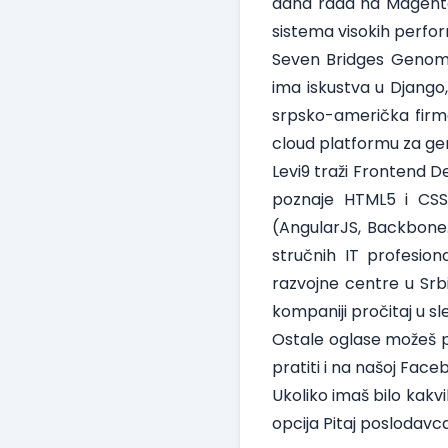
dana rada na Magento 
sistema visokih perfo
Seven Bridges Genom
ima iskustva u Django
srpsko-američka firma
cloud platformu za gene
Levi9
traži
Frontend D
poznaje HTML5 i CSS3
(AngularJS, Backbone…
stručnih IT profesion
razvojne centre u Srbi
kompaniji pročitaj u
sl
Ostale oglase možeš pr
pratiti i na našoj
Face
Ukoliko imaš bilo kakvi
opcija Pitaj poslodavca