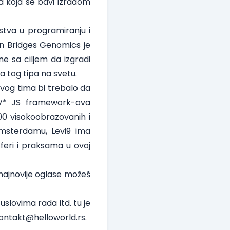
a koja se bavi izradom
ustva u programiranju i
en Bridges Genomics je
e sa ciljem da izgradi
a tog tipa na svetu.
ovog tima bi trebalo da
 MV* JS framework-ova
00 visokoobrazovanih i
 Amsterdamu, Levi9 ima
sferi i praksama u ovoj
najnovije oglase možeš
uslovima rada itd. tu je
ontakt@helloworld.rs
.