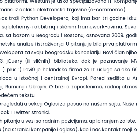
platformi. Westum je usko specijalizovana IT kompanij
rmansi iz oblasti elektronske trgovine (e-commerce).
ics
traži
Python Developera
, koji ima bar tri godine isk
, sqlalchemy, rabbitmq i sličnim framework-ovima. Sev
, sa bazom u Beogradu i Bostonu, osnovana 2009. godin
tske analize i istraživanja. U pitanju je bila prva platform
evelopera
za svoju beogradsku kancelariju. Novi član njih
, jQuery (ili sličnih) biblioteka, dok je poznavanje
) plus :) Levi9 je holandska firma za IT usluge sa oko 6
alaca u istočnoj i centralnoj Evropi. Pored sedišta u
ji, Rumuniji i Ukrajini. O brizi o zaposlenima, radnoj atmo
edećem tekstu
.
egledati u sekciji
Oglasi za posao
na našem sajtu. Naše 
book
i
Twitter
stranici.
h pitanja u vezi sa radnim pozicijama, apliciranjem za iste, 
 (na stranici kompanije i oglasa), kao i naš kontakt mejl
k