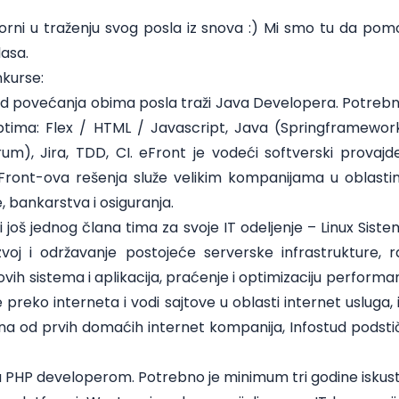
rni u traženju svog posla iz snova :) Mi smo tu da po
asa.
nkurse:
d povećanja obima posla traži
Java Developera
. Potreb
tima: Flex / HTML / Javascript, Java (Springframework,
rum), Jira, TDD, CI. eFront je vodeći softverski provaj
i. eFront-ova rešenja služe velikim kompanijama u oblast
e, bankarstva i osiguranja.
i još jednog člana tima za svoje IT odeljenje –
Linux Sist
oj i održavanje postojeće serverske infrastrukture,
vih sistema i aplikacija, praćenje i optimizaciju performan
preko interneta i vodi sajtove u oblasti internet usluga, 
dna od prvih domaćih internet kompanija, Infostud podsti
a
PHP developerom
. Potrebno je minimum tri godine isku