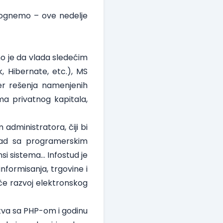
mognemo – ove nedelje
no je da vlada sledećim
 Hibernate, etc.), MS
der rešenja namenjenih
ima privatnog kapitala,
em administratora
, čiji bi
 rad sa programerskim
si sistema… Infostud je
informisanja, trgovine i
če razvoj elektronskog
stva sa PHP-om i godinu