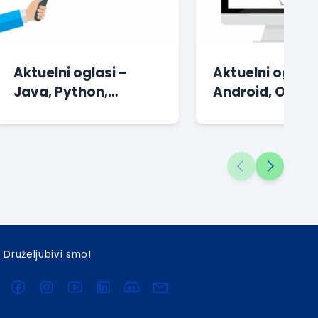
Aktuelni oglasi –
Aktuelni oglasi
Java, Python,
Android, Oracle
Android, QA, iOS i
Java, QA, iOS i 
drugi
Druželjubivi smo!