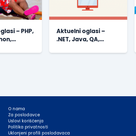
glasi – PHP,
Aktuelni oglasi –
hon,
.NET, Java, QA,
Android i
Android, ERP i drugi
O nama
Za poslodavce
Uslovi korišćenja
Politika privatnosti
Uklonjeni profili poslodavaca