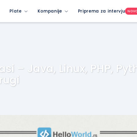
Plate
Kompanije
Priprema za intervju
NOV
asi – Java, Linux, PHP, Pyt
rugi