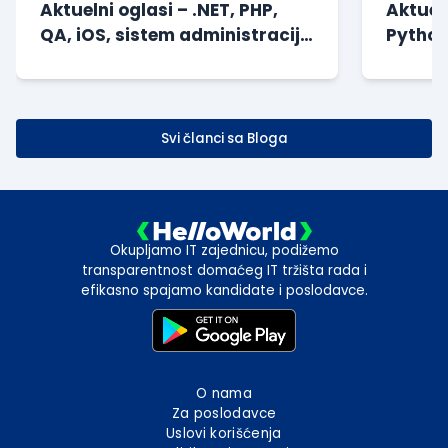
Aktuelni oglasi – .NET, PHP,
Aktueln
QA, iOS, sistem administracija
Python
i drugi
drugi
Svi članci sa Bloga
Okupljamo IT zajednicu, podižemo
transparentnost domaćeg IT tržišta rada i
efikasno spajamo kandidate i poslodavce.
O nama
Za poslodavce
Uslovi korišćenja