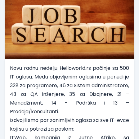
Novu radnu nedelju Helloworld.rs počinje sa 500
IT oglasa. Među objavljenim oglasima u ponudi je
328 za
programere
, 46 za
Sistem administratore
,
43 za
QA inženjere
, 35 za
Dizajnere
, 21 –
Menadžment
, 14 –
Podrška
i 13 –
Prodaja/konsultanti
.
Izdvojili smo par zanimljivih oglasa za sve IT-evce
koji su u potrazi za poslom:
ITWeb
, kompanija iz Južne Afrike, sa