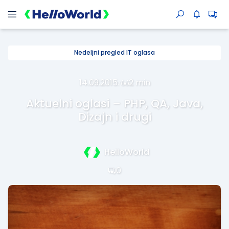
Nedeljni pregled IT oglasa
14.09.2015.
·
2 min
Aktuelni oglasi – PHP, QA, Java,
Dizajn i drugi
HelloWorld
0