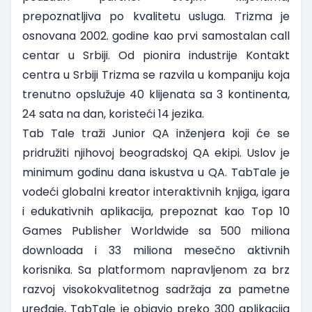
prepoznatljiva po kvalitetu usluga. Trizma je
osnovana 2002. godine kao prvi samostalan call
centar u Srbiji. Od pionira industrije Kontakt
centra u Srbiji Trizma se razvila u kompaniju koja
trenutno opslužuje 40 klijenata sa 3 kontinenta,
24 sata na dan, koristeći 14 jezika.
Tab Tale
traži
Junior QA inženjera
koji će se
pridružiti njihovoj beogradskoj QA ekipi. Uslov je
minimum godinu dana iskustva u QA. TabTale je
vodeći globalni kreator interaktivnih knjiga, igara
i edukativnih aplikacija, prepoznat kao Top 10
Games Publisher Worldwide sa 500 miliona
downloada i 33 miliona mesečno aktivnih
korisnika. Sa platformom napravljenom za brz
razvoj visokokvalitetnog sadržaja za pametne
uređaje, TabTale je objavio preko 300 aplikacija