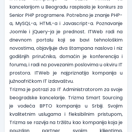
kancelarijom u Beogradu raspisala je konkurs za
Senior PHP programere
. Potrebno je znanje PHP-
a, MySQL-a, HTML-a i Javascript-a. Poznavanje
Joomle i jQuery-ja je prednost. ITWeb radi na
dnevnom portalu koji se bavi tehnološkim
novostima, objavljuje dva štampana naslova i niz
godišnjih priručnika, domaćin je konferencija i
foruma, i radi na povezanim poslovima u okviru IT
prostora. ITWeb je najpriznatija kompanija u
južnoafričkom IT izdavaštvu.
Trizma
je potrazi za
IT Administratorom
za svoje
beogradske kancelarije. Trizma Smart Sourcing
je vodeća BPTO kompanija u Srbiji. Svojim
kvalitetnim uslugama i fleksibilnim pristupom,
Trizma se razvija na tržištu kao kompanija koja je
pouzdan partner svojim klijentima,