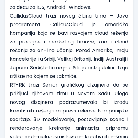
za decu za iOS, Android i Windows.
CallidusCloud
traži novog člana tima –
Java
programera
. CallidusCloud je američka
kompanija koja se bavi razvojem cloud rešenja
za prodajne i marketing timove, kao i cloud
rešenja za on-line učenje. Pored Amerike, imaju
kancelarije i u Srbiji, Velikoj Britaniji, Indiji, Australiji i
Japanu. Sedište firme je u Silicijumskoj dolini i to je
tržište na kojem se takmiče.
RT-RK
traži
Senior grafičkog dizajnera
da se
priključi njihovom timu u Novom Sadu. Uloga
novog dizajnera podrazumevala bi izradu
kreativnih rešenja za press release kompanijske
sadržaje, 3D modelovanje, postavljanje scena i
renderovanje, kreiranje animacija, pripremu
video materijala, osmišljavanje kreativnih rešenja