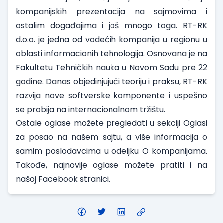
kompanijskih prezentacija na sajmovima i
ostalim događajima i još mnogo toga. RT-RK
d.o.o. je jedna od vodećih kompanija u regionu u
oblasti informacionih tehnologija. Osnovana je na
Fakultetu Tehničkih nauka u Novom Sadu pre 22
godine. Danas objedinjujući teoriju i praksu, RT-RK
razvija nove softverske komponente i uspešno
se probija na internacionalnom tržištu.
Ostale oglase možete pregledati u sekciji
Oglasi
za posao
na našem sajtu, a više informacija o
samim poslodavcima u odeljku
O kompanijama
.
Takođe, najnovije oglase možete pratiti i na
našoj
Facebook stranici
.